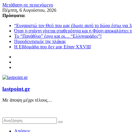
Μετάβαση σε περιεχόμενο
Πέμπτη, 6 Αυγούστου, 2026
Πρόσφατα:
“Ευχαριστώ τον Θεό που μας έδωσε αυτό το δώρο έστω για 3
Όταν η στάχτη γίνεται σταθερότητα και η Φύση αποκαλύπτει 
Το “Πανάθλιο” έργο και οι… “Ελληναράδες”!
Προοδευτισμός της πλάκας
Η Εβδομάδα που δεν μας Είπαν XXVIII
lastpoint.gr
Με άποψη μέχρι τέλους…
Απόψεις