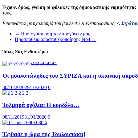
Έχουν, όμως, γνώση οι φύλακες της δημοκρατικής νομιμότητος
τους.
Επισυνάπτουμε σχολιασμό του βουλευτή Α’ Θεσσαλονίκης, κ.
Στράτου
←
Η απογοήτευση των προγόνων μας
Προσπάθεια αποσταθεροποίησης Νο4
→
Ίσως Σας Ενδιαφέρει
Οι μυαλοπώληδες του ΣΥΡΙΖΑ και η ισπανική ακροδ
30/10/2020
29/10/2020
0
Τολμηρά σχόλια: Η κορδέλα…
08/11/2019
31/01/2020
0
Έφθασε η ώρα της Τουλουπάκη!