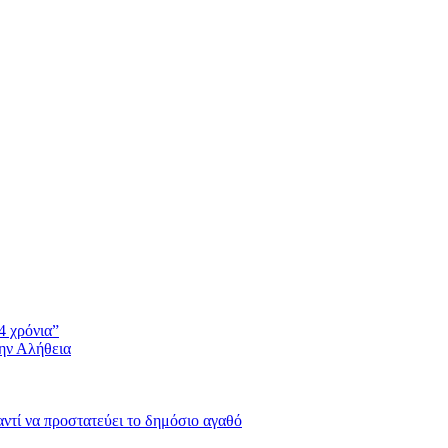
4 χρόνια”
την Αλήθεια
 αντί να προστατεύει το δημόσιο αγαθό