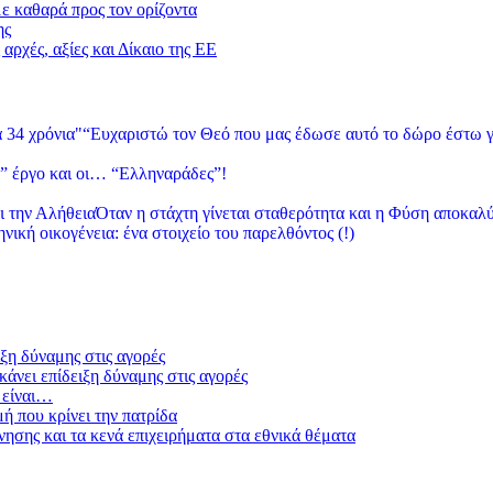
με καθαρά προς τον ορίζοντα
ης
αρχές, αξίες και Δίκαιο της ΕΕ
“Ευχαριστώ τον Θεό που μας έδωσε αυτό το δώρο έστω γ
” έργο και οι… “Ελληναράδες”!
Όταν η στάχτη γίνεται σταθερότητα και η Φύση αποκαλύ
νική οικογένεια: ένα στοιχείο του παρελθόντος (!)
ξη δύναμης στις αγορές
άνει επίδειξη δύναμης στις αγορές
 είναι…
μή που κρίνει την πατρίδα
ησης και τα κενά επιχειρήματα στα εθνικά θέματα