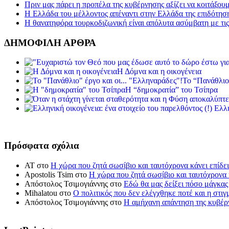
Πριν μας πάρει η προπέλα της κυβέρνησης αξίζει να κοιτάξου
Η Ελλάδα του μέλλοντος απέναντι στην Ελλάδα της επιδότησ
Η θανατηφόρα τουρκοδιζωνική είναι απόλυτα ασύμβατη με τις 
ΔΗΜΟΦΙΛΗ ΑΡΘΡΑ
Η Δόμνα και η οικογένεια
Το “Πανάθλιο
Η “δημοκρατία” του Τσίπρα
Ελλη
Πρόσφατα σχόλια
ΑΤ
στο
Η χώρα που ζητά σωσίβιο και ταυτόχρονα κάνει επίδει
Apostolis Tsim
στο
Η χώρα που ζητά σωσίβιο και ταυτόχρονα κ
Απόστολος Τσιμογιάννης
στο
Εδώ θα μας δείξει πόσο μάγκας
Mihalatou
στο
Ο πολιτικός που δεν ελέγχθηκε ποτέ και η στιγ
Απόστολος Τσιμογιάννης
στο
Η αμήχανη απάντηση της κυβέρν