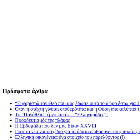
Πρόσφατα άρθρα
“Ευχαριστώ τον Θεό που μας έδωσε αυτό το δώρο έστω για 3
Όταν η στάχτη γίνεται σταθερότητα και η Φύση αποκαλύπτει 
Το “Πανάθλιο” έργο και οι… “Ελληναράδες”!
Προοδευτισμός της πλάκας
Η Εβδομάδα που δεν μας Είπαν XXVIII
Γιατί το νέο νομοσχέδιο για τα ύδατα επιβαρύνει τους πολίτες
Ελληνική οικογένεια: ένα στοιχείο του παρελθόντος (!)