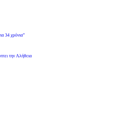
ια 34 χρόνια”
πτει την Αλήθεια