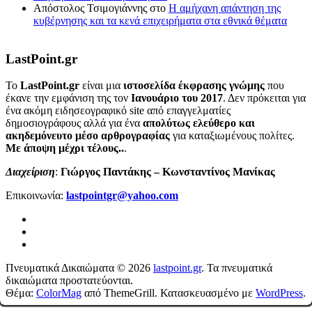
Απόστολος Τσιμογιάννης
στο
Η αμήχανη απάντηση της
κυβέρνησης και τα κενά επιχειρήματα στα εθνικά θέματα
LastPoint.gr
To
LastPoint.gr
είναι μια
ιστοσελίδα έκφρασης γνώμης
που
έκανε την εμφάνιση της τον
Ιανουάριο του 2017
. Δεν πρόκειται για
ένα ακόμη ειδησεογραφικό site από επαγγελματίες
δημοσιογράφους αλλά για ένα
απολύτως ελεύθερο και
ακηδεμόνευτο μέσο αρθρογραφίας
για καταξιωμένους πολίτες.
Με άποψη μέχρι τέλους..
.
Διαχείριση
:
Γιώργος Παντάκης – Κωνσταντίνος Μανίκας
Επικοινωνία:
lastpointgr@yahoo.com
Πνευματικά Δικαιώματα © 2026
lastpoint.gr
. Τα πνευματικά
δικαιώματα προστατεύονται.
Θέμα:
ColorMag
από ThemeGrill. Κατασκευασμένο με
WordPress
.