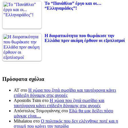
Το “Πανάθλιο” έργο και οι…
“Ελληναράδες”!
Η διορατικότητα που θωράκισε την
Ελλάδα πριν ακόμη έρθουν οι εξοπλισμοί
Πρόσφατα σχόλια
ΑΤ
στο
Η χώρα που ζητά σωσίβιο και ταυτόχρονα κάνει
επίδειξη δύναμης στις αγορές
Apostolis Tsim
στο
Η χώρα που ζητά σωσίβιο και
ταυτόχρονα κάνει επίδειξη δύναμης στις αγορές
Απόστολος Τσιμογιάννης
στο
Εδώ θα μας δείξει πόσο
μάγκας είναι…
Mihalatou
στο
Ο πολιτικός που δεν ελέγχθηκε ποτέ και η
στιγμή που κρίνει την πατρίδα