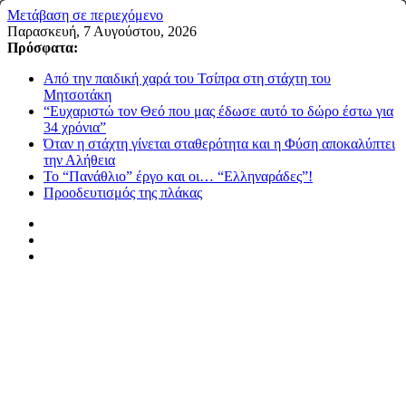
Μετάβαση σε περιεχόμενο
Παρασκευή, 7 Αυγούστου, 2026
Πρόσφατα:
Από την παιδική χαρά του Τσίπρα στη στάχτη του
Μητσοτάκη
“Ευχαριστώ τον Θεό που μας έδωσε αυτό το δώρο έστω για
34 χρόνια”
Όταν η στάχτη γίνεται σταθερότητα και η Φύση αποκαλύπτει
την Αλήθεια
Το “Πανάθλιο” έργο και οι… “Ελληναράδες”!
Προοδευτισμός της πλάκας