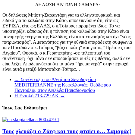
ΔΗΛΩΣΗ ΑΝΤΩΝΗ ΣΑΜΑΡΑ:
Οι δηλώσεις Μπίστη-Σιακαντάρη για τα ελληνοτουρκικά, και
ειδικά για το καλώδιο στην Κάσο, αποδεικνύουν ότι, είτε ως
ΣΥΡΙΖΑ, είτε ως ΕΛΑΣ, ο κ.Τσίπρας παραμένει ίδιος. Το να
υποστηρίζει κάποιος ότι η πόντιση του καλωδίου στην Κάσο είναι
μονομερής ενέργεια της Ελλάδας, είναι κατευνασμός και όχι “νέος
πατριωτισμός”. Αμετανόητος για την εθνικά απαράδεκτη συμφωνία
των Πρεσπών ο κ.Τσίπρας “βάζει πλάτη” και για τις “Πρέσπες του
Αιγαίου”. Φυσικά, ο κ.Γεραπετρίτης -σε τηλεοπτική του
συνέντευξη- όχι μόνο δεν αποδοκίμασε αυτές τις θέσεις, αλλά δεν
είπε λέξη. Αποδεικνύεται ότι τα μόνα “ήρεμα νερά” στην περιοχή
είναι αυτά μεταξύ Μητσοτάκη-Τσίπρα…
←
Συνέντευξη του Δ/ντή του Ξενοδοχείου
MEDITERRANNE της Κεφαλλονιάς, Θεόδωρου
Παντούλια, στον Αχιλλέα Παπαδιονυσίου
Η Εντολή 713-729 ΑΚ
→
Ίσως Σας Ενδιαφέρει
Τους χλευάζει ο Ζάεφ και τους φταίει ο… Σαμαράς!