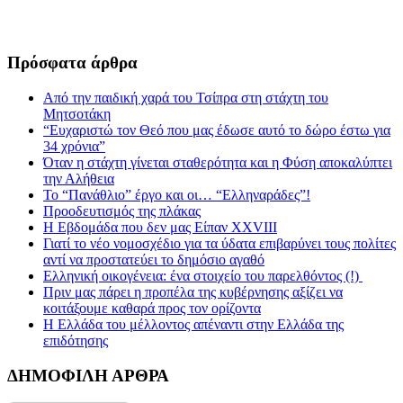
Πρόσφατα άρθρα
Από την παιδική χαρά του Τσίπρα στη στάχτη του
Μητσοτάκη
“Ευχαριστώ τον Θεό που μας έδωσε αυτό το δώρο έστω για
34 χρόνια”
Όταν η στάχτη γίνεται σταθερότητα και η Φύση αποκαλύπτει
την Αλήθεια
Το “Πανάθλιο” έργο και οι… “Ελληναράδες”!
Προοδευτισμός της πλάκας
Η Εβδομάδα που δεν μας Είπαν XXVIII
Γιατί το νέο νομοσχέδιο για τα ύδατα επιβαρύνει τους πολίτες
αντί να προστατεύει το δημόσιο αγαθό
Ελληνική οικογένεια: ένα στοιχείο του παρελθόντος (!)
Πριν μας πάρει η προπέλα της κυβέρνησης αξίζει να
κοιτάξουμε καθαρά προς τον ορίζοντα
Η Ελλάδα του μέλλοντος απέναντι στην Ελλάδα της
επιδότησης
ΔΗΜΟΦΙΛΗ ΑΡΘΡΑ