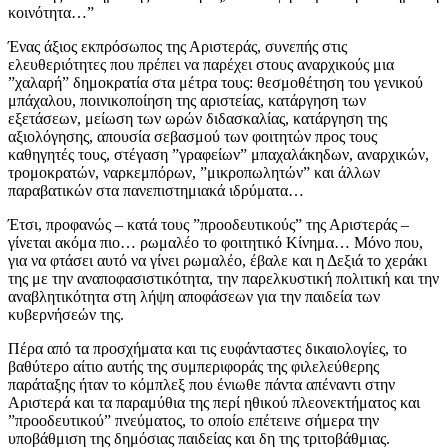
κοινότητα…”
Ένας άξιος εκπρόσωπος της Αριστεράς, συνεπής στις
ελευθεριότητες που πρέπει να παρέχει στους αναρχικούς μια
”χαλαρή” δημοκρατία στα μέτρα τους: θεσμοθέτηση του γενικού
μπάχαλου, ποινικοποίηση της αριστείας, κατάργηση των
εξετάσεων, μείωση των ωρών διδασκαλίας, κατάργηση της
αξιολόγησης, απουσία σεβασμού των φοιτητών προς τους
καθηγητές τους, στέγαση ”γραφείων” μπαχαλάκηδων, αναρχικών,
τρομοκρατών, ναρκεμπόρων, ”μικροπωλητών” και άλλων
παραβατικών στα πανεπιστημιακά ιδρύματα…
Έτσι, προφανώς – κατά τους ”προοδευτικούς” της Αριστεράς –
γίνεται ακόμα πιο… ρωμαλέο το φοιτητικό Κίνημα… Μόνο που,
για να φτάσει αυτό να γίνει ρωμαλέο, έβαλε και η Δεξιά το χεράκι
της με την αναποφασιστικότητα, την παρελκυστική πολιτική και την
αναβλητικότητα στη λήψη αποφάσεων για την παιδεία των
κυβερνήσεών της.
Πέρα από τα προσχήματα και τις ευφάνταστες δικαιολογίες, το
βαθύτερο αίτιο αυτής της συμπεριφοράς της φιλελεύθερης
παράταξης ήταν το κόμπλεξ που ένιωθε πάντα απέναντι στην
Αριστερά και τα παραμύθια της περί ηθικού πλεονεκτήματος και
”προοδευτικού” πνεύματος, το οποίο επέτεινε σήμερα την
υποβάθμιση της δημόσιας παιδείας και δη της τριτοβάθμιας.