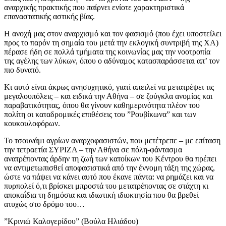
αναρχικής πρακτικής που παίρνει ενίοτε χαρακτηριστικά
επαναστατικής αστικής βίας.
Η ανοχή μας στον αναρχισμό και τον φασισμό (που έχει υποστείλει
προς το παρόν τη σημαία του μετά την εκλογική συντριβή της ΧΑ)
πέρασε ήδη σε πολλά τμήματα της κοινωνίας μας την νοοτροπία
της αγέλης των λύκων, όπου ο αδύναμος κατασπαράσσεται απ’ τον
πιο δυνατό.
Κι αυτό είναι άκρως ανησυχητικό, γιατί απειλεί να μετατρέψει τις
μεγαλουπόλεις – και ειδικά την Αθήνα – σε ζούγκλα ανομίας και
παραβατικότητας, όπου θα γίνουν καθημερινότητα πλέον του
πολίτη οι καταδρομικές επιθέσεις του ”Ρουβίκωνα” και των
κουκουλοφόρων.
Το τσουνάμι αγρίων αναρχοφασιστών, που μετέτρεπε – με επίταση
την τετραετία ΣΥΡΙΖΑ – την Αθήνα σε πόλη-φάντασμα
ανατρέποντας άρδην τη ζωή των κατοίκων του Κέντρου θα πρέπει
να αντιμετωπισθεί αποφασιστικά από την έννομη τάξη της χώρας,
ώστε να πάψει να κάνει αυτό που έκανε πάντα: να ρημάζει και να
πυρπολεί ό,τι βρίσκει μπροστά του μετατρέποντας σε στάχτη κι
αποκαΐδια τη δημόσια και ιδιωτική ιδιοκτησία που θα βρεθεί
ατυχώς στο δρόμο του…
”Κρινιώ Καλογερίδου” (Βούλα Ηλιάδου)