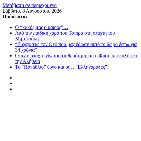
Μετάβαση σε περιεχόμενο
Σάββατο, 8 Αυγούστου, 2026
Πρόσφατα:
Ο “κακός μας ο καιρός”…
Από την παιδική χαρά του Τσίπρα στη στάχτη του
Μητσοτάκη
“Ευχαριστώ τον Θεό που μας έδωσε αυτό το δώρο έστω για
34 χρόνια”
Όταν η στάχτη γίνεται σταθερότητα και η Φύση αποκαλύπτει
την Αλήθεια
Το “Πανάθλιο” έργο και οι… “Ελληναράδες”!