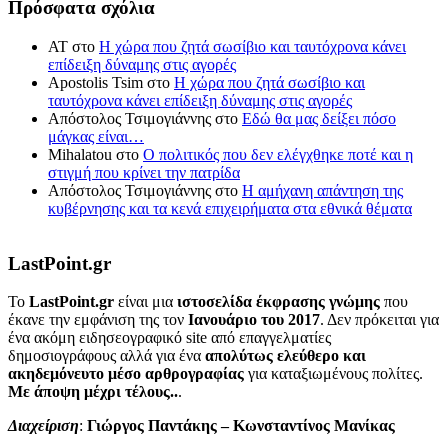
Πρόσφατα σχόλια
ΑΤ
στο
Η χώρα που ζητά σωσίβιο και ταυτόχρονα κάνει
επίδειξη δύναμης στις αγορές
Apostolis Tsim
στο
Η χώρα που ζητά σωσίβιο και
ταυτόχρονα κάνει επίδειξη δύναμης στις αγορές
Απόστολος Τσιμογιάννης
στο
Εδώ θα μας δείξει πόσο
μάγκας είναι…
Mihalatou
στο
Ο πολιτικός που δεν ελέγχθηκε ποτέ και η
στιγμή που κρίνει την πατρίδα
Απόστολος Τσιμογιάννης
στο
Η αμήχανη απάντηση της
κυβέρνησης και τα κενά επιχειρήματα στα εθνικά θέματα
LastPoint.gr
To
LastPoint.gr
είναι μια
ιστοσελίδα έκφρασης γνώμης
που
έκανε την εμφάνιση της τον
Ιανουάριο του 2017
. Δεν πρόκειται για
ένα ακόμη ειδησεογραφικό site από επαγγελματίες
δημοσιογράφους αλλά για ένα
απολύτως ελεύθερο και
ακηδεμόνευτο μέσο αρθρογραφίας
για καταξιωμένους πολίτες.
Με άποψη μέχρι τέλους..
.
Διαχείριση
:
Γιώργος Παντάκης – Κωνσταντίνος Μανίκας