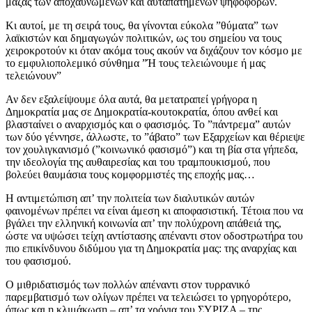
μάζας των αποχαυνωμένων και αυταπατημένων ψηφοφόρων.
Κι αυτοί, με τη σειρά τους, θα γίνονται εύκολα ”θύματα” των
λαϊκιστών και δημαγωγών πολιτικών, ως του σημείου να τους
χειροκροτούν κι όταν ακόμα τους ακούν να διχάζουν τον κόσμο με
το εμφυλιοπολεμικό σύνθημα ”Ή τους τελειώνουμε ή μας
τελειώνουν”
Αν δεν εξαλείψουμε όλα αυτά, θα μετατραπεί γρήγορα η
Δημοκρατία μας σε Δημοκρατία-κουτοκρατία, όπου ανθεί και
βλασταίνει ο αναρχισμός και ο φασισμός. Το ”πάντρεμα” αυτών
των δύο γέννησε, άλλωστε, το ”άβατο” των Εξαρχείων και θέριεψε
τον χουλιγκανισμό (”κοινωνικό φασισμό”) και τη βία στα γήπεδα,
την ιδεολογία της αυθαιρεσίας και του τραμπουκισμού, που
βολεύει θαυμάσια τους κομφορμιστές της εποχής μας…
Η αντιμετώπιση απ’ την πολιτεία των διαλυτικών αυτών
φαινομένων πρέπει να είναι άμεση κι αποφασιστική. Τέτοια που να
βγάλει την ελληνική κοινωνία απ’ την πολύχρονη απάθειά της,
ώστε να υψώσει τείχη αντίστασης απέναντι στον οδοστρωτήρα του
πιο επικίνδυνου διδύμου για τη Δημοκρατία μας: της αναρχίας και
του φασισμού.
Ο μιθριδατισμός των πολλών απέναντι στον τυρρανικό
παρεμβατισμό των ολίγων πρέπει να τελειώσει το γρηγορότερο,
όπως και η κλιμάκωση – απ’ τα χρόνια του ΣΥΡΙΖΑ – της