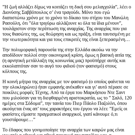
”Η ζωή αλλάζει δίχως να κοιτάζει τη δική σου μελαγχολία”, λέει ο
Διονύσης Σαββόπουλος σ’ ένα τραγούδι. Μόνο που εγώ
διαπιστώνω χρόνο με το χρόνο το δίκαιο του στίχου του Μανώλη
Ρασούλη, ότι ”όλα τριγύρω αλλάζουνε κι όλα τα ίδια μένουν”,
τουλάχιστον στην περίπτωση της αναρχίας. Της αναρχίας που για
τους θιασώτες της, ως θεώρηση και ως πράξη, είναι ταυτισμένη με
την νεωτερικότητα και για τους επικριτές της είναι ξεπερασμένη…
Την πολυμορφική παρουσία της στην Ελλάδα ακούω να την
αποδίδουν πολλοί στην οικονομική κρίση, όμως η βασική αιτία της
(η αρνητική μετάλλαξη της κοινωνίας μας) προϋπήρχε αυτής και
εκκολαπτόταν σαν το αυγό του φιδιού (τον φασισμό) στους
κόλπους της.
Η κοινή μήτρα της αναρχίας με τον φασισμό (ο οποίος φαίνεται να
την ολοκληρώνει) ήταν εμφανής ανέκαθεν και γι’ αυτό πέρασε σε
ποικίλες μορφές Τέχνης. Από τα έργα του Μαρκήσιου Ντε Σαντ
που μιλούσαν για τη διεφθαρμένη αριστοκρατία, ως το ” Σαλό, 120
ημέρες στα Σόδομα”, την ταινία του Πιερ Πάολο Παζολίνι, όπου
ακούγεται ένας απ’ τους χαρακτήρες του έργου να λέει: ”Εμείς οι
φασίστες είμαστε πραγματικοί αναρχικοί, γιατί κάνουμε ό,τι
γουστάρουμε…”
Το έδαφος που γονιμοποίησε την αναρχία των καιρών μας είναι