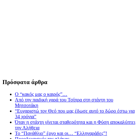
Πρόσφατα άρθρα
Ο “κακός μας ο καιρός”…
Από την παιδική χαρά του Τσίπρα στη στάχτη του
Μητσοτάκη
“Ευχαριστώ τον Θεό που μας έδωσε αυτό το δώρο έστω για
34 χρόνια”
Όταν η στάχτη γίνεται σταθερότητα και η Φύση αποκαλύπτει
την Αλήθεια
Το “Πανάθλιο” έργο και οι… “Ελληναράδες”!
Προοδευτισμός της πλάκας