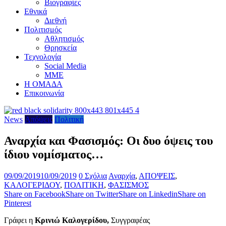
Βιογραφίες
Εθνικά
Διεθνή
Πολιτισμός
Αθλητισμός
Θρησκεία
Τεχνολογία
Social Media
ΜΜΕ
Η ΟΜΑΔΑ
Επικοινωνία
News
Απόψεις
Πολιτική
Αναρχία και Φασισμός: Οι δυο όψεις του
ίδιου νομίσματος…
09/09/2019
10/09/2019
0 Σχόλια
Αναρχία
,
ΑΠΟΨΕΙΣ
,
ΚΑΛΟΓΕΡΙΔΟΥ
,
ΠΟΛΙΤΙΚΗ
,
ΦΑΣΙΣΜΟΣ
Share on Facebook
Share on Twitter
Share on Linkedin
Share on
Pinterest
Γράφει η
Κρινιώ Καλογερίδου,
Συγγραφέας