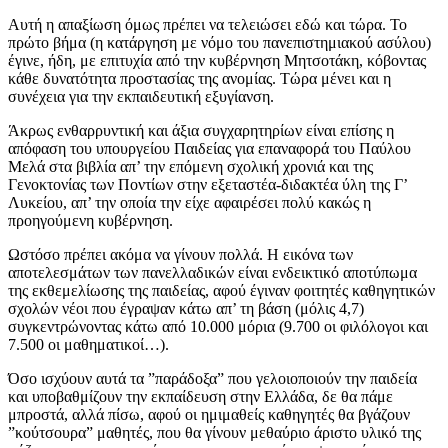
Αυτή η απαξίωση όμως πρέπει να τελειώσει εδώ και τώρα. Το
πρώτο βήμα (η κατάργηση με νόμο του πανεπιστημιακού ασύλου)
έγινε, ήδη, με επιτυχία από την κυβέρνηση Μητσοτάκη, κόβοντας
κάθε δυνατότητα προστασίας της ανομίας. Τώρα μένει και η
συνέχεια για την εκπαιδευτική εξυγίανση.
Άκρως ενθαρρυντική και άξια συγχαρητηρίων είναι επίσης η
απόφαση του υπουργείου Παιδείας για επαναφορά του Παύλου
Μελά στα βιβλία απ’ την επόμενη σχολική χρονιά και της
Γενοκτονίας των Ποντίων στην εξεταστέα-διδακτέα ύλη της Γ’
Λυκείου, απ’ την οποία την είχε αφαιρέσει πολύ κακώς η
προηγούμενη κυβέρνηση.
Ωστόσο πρέπει ακόμα να γίνουν πολλά. Η εικόνα των
αποτελεσμάτων των πανελλαδικών είναι ενδεικτικό αποτύπωμα
της εκθεμελίωσης της παιδείας, αφού έγιναν φοιτητές καθηγητικών
σχολών νέοι που έγραψαν κάτω απ’ τη βάση (μόλις 4,7)
συγκεντρώνοντας κάτω από 10.000 μόρια (9.700 οι φιλόλογοι και
7.500 οι μαθηματικοί…).
Όσο ισχύουν αυτά τα ”παράδοξα” που γελοιοποιούν την παιδεία
και υποβαθμίζουν την εκπαίδευση στην Ελλάδα, δε θα πάμε
μπροστά, αλλά πίσω, αφού οι ημιμαθείς καθηγητές θα βγάζουν
”κούτσουρα” μαθητές, που θα γίνουν μεθαύριο άριστο υλικό της