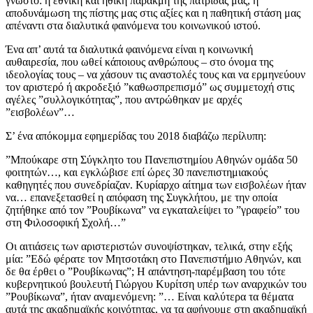
γνωστό: η εθνική και ηθική παρακμή της πατρίδας μας, η
αποδυνάμωση της πίστης μας στις αξίες και η παθητική στάση μας
απέναντι στα διαλυτικά φαινόμενα του κοινωνικού ιστού.
Ένα απ’ αυτά τα διαλυτικά φαινόμενα είναι η κοινωνική
αυθαιρεσία, που ωθεί κάποιους ανθρώπους – στο όνομα της
ιδεολογίας τους – να χάσουν τις αναστολές τους και να ερμηνεύουν
τον αριστερό ή ακροδεξιό ”καθωσπρεπισμό” ως συμμετοχή στις
αγέλες ”συλλογικότητας”, που αντρώθηκαν με αρχές
”εισβολέων”…
Σ’ ένα απόκομμα εφημερίδας του 2018 διαβάζω περίλυπη:
”Μπούκαρε στη Σύγκλητο του Πανεπιστημίου Αθηνών ομάδα 50
φοιτητών…, και εγκλώβισε επί ώρες 30 πανεπιστημιακούς
καθηγητές που συνεδρίαζαν. Κυρίαρχο αίτημα των εισβολέων ήταν
να… επανεξετασθεί η απόφαση της Συγκλήτου, με την οποία
ζητήθηκε από τον ”Ρουβίκωνα” να εγκαταλείψει το ”γραφείο” του
στη Φιλοσοφική Σχολή…”
Οι αιτιάσεις των αριστεριστών συνοψίστηκαν, τελικά, στην εξής
μία: ”Εδώ φέρατε τον Μητσοτάκη στο Πανεπιστήμιο Αθηνών, και
δε θα έρθει ο ”Ρουβίκωνας”; Η απάντηση-παρέμβαση του τότε
κυβερνητικού βουλευτή Γιώργου Κυρίτση υπέρ των αναρχικών του
”Ρουβίκωνα”, ήταν αναμενόμενη: ”… Είναι καλύτερα τα θέματα
αυτά της ακαδημαϊκής κοινότητας, να τα αφήνουμε στη ακαδημαϊκή