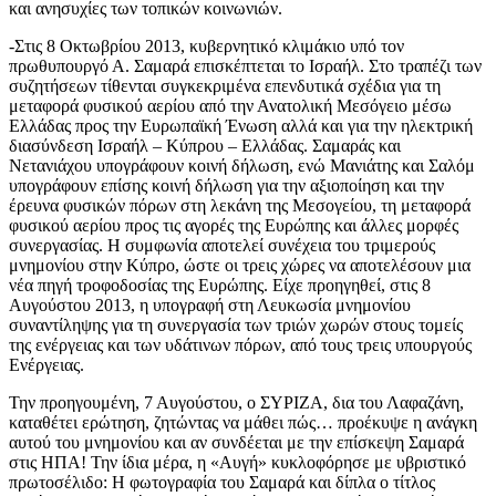
και ανησυχίες των τοπικών κοινωνιών.
-Στις 8 Οκτωβρίου 2013, κυβερνητικό κλιμάκιο υπό τον
πρωθυπουργό Α. Σαμαρά επισκέπτεται το Ισραήλ. Στο τραπέζι των
συζητήσεων τίθενται συγκεκριμένα επενδυτικά σχέδια για τη
μεταφορά φυσικού αερίου από την Ανατολική Μεσόγειο μέσω
Ελλάδας προς την Ευρωπαϊκή Ένωση αλλά και για την ηλεκτρική
διασύνδεση Ισραήλ – Κύπρου – Ελλάδας. Σαμαράς και
Νετανιάχου υπογράφουν κοινή δήλωση, ενώ Μανιάτης και Σαλόμ
υπογράφουν επίσης κοινή δήλωση για την αξιοποίηση και την
έρευνα φυσικών πόρων στη λεκάνη της Μεσογείου, τη μεταφορά
φυσικού αερίου προς τις αγορές της Ευρώπης και άλλες μορφές
συνεργασίας. Η συμφωνία αποτελεί συνέχεια του τριμερούς
μνημονίου στην Κύπρο, ώστε οι τρεις χώρες να αποτελέσουν μια
νέα πηγή τροφοδοσίας της Ευρώπης. Είχε προηγηθεί, στις 8
Αυγούστου 2013, η υπογραφή στη Λευκωσία μνημονίου
συναντίληψης για τη συνεργασία των τριών χωρών στους τομείς
της ενέργειας και των υδάτινων πόρων, από τους τρεις υπουργούς
Ενέργειας.
Την προηγουμένη, 7 Αυγούστου, ο ΣΥΡΙΖΑ, δια του Λαφαζάνη,
καταθέτει ερώτηση, ζητώντας να μάθει πώς… προέκυψε η ανάγκη
αυτού του μνημονίου και αν συνδέεται με την επίσκεψη Σαμαρά
στις ΗΠΑ! Την ίδια μέρα, η «Αυγή» κυκλοφόρησε με υβριστικό
πρωτοσέλιδο: Η φωτογραφία του Σαμαρά και δίπλα ο τίτλος