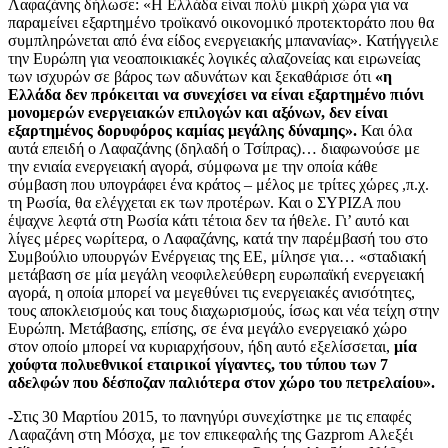
Λαφαζάνης δήλωσε: «Η Ελλάδα είναι πολύ μικρή χώρα για να
παραμείνει εξαρτημένο τροϊκανό οικονομικό προτεκτοράτο που θα
συμπληρώνεται από ένα είδος ενεργειακής μπανανίας». Κατήγγειλε
την Ευρώπη για νεοαποικιακές λογικές αλαζονείας και ειρωνείας
των ισχυρών σε βάρος των αδυνάτων και ξεκαθάρισε ότι
«η
Ελλάδα δεν πρόκειται να συνεχίσει να είναι εξαρτημένο πιόνι
μονομερών ενεργειακών επιλογών και αξόνων, δεν είναι
εξαρτημένος δορυφόρος καμίας μεγάλης δύναμης».
Και όλα
αυτά επειδή ο Λαφαζάνης (δηλαδή ο Τσίπρας)… διαφωνούσε με
την ενιαία ενεργειακή αγορά, σύμφωνα με την οποία κάθε
σύμβαση που υπογράφει ένα κράτος – μέλος με τρίτες χώρες ,π.χ.
τη Ρωσία, θα ελέγχεται εκ των προτέρων. Και ο ΣΥΡΙΖΑ που
έψαχνε λεφτά στη Ρωσία κάτι τέτοια δεν τα ήθελε. Γι’ αυτό και
λίγες μέρες νωρίτερα, ο Λαφαζάνης, κατά την παρέμβασή του στο
Συμβούλιο υπουργών Ενέργειας της ΕΕ, μίλησε για… «σταδιακή
μετάβαση σε μία μεγάλη νεοφιλελεύθερη ευρωπαϊκή ενεργειακή
αγορά, η οποία μπορεί να μεγεθύνει τις ενεργειακές ανισότητες,
τους αποκλεισμούς και τους διαχωρισμούς, ίσως και νέα τείχη στην
Ευρώπη. Μετάβασης, επίσης, σε ένα μεγάλο ενεργειακό χώρο
στον οποίο μπορεί να κυριαρχήσουν, ήδη αυτό εξελίσσεται,
μία
χούφτα πολυεθνικοί εταιρικοί γίγαντες, του τύπου των 7
αδελφών που δέσποζαν παλιότερα στον χώρο του πετρελαίου».
-Στις 30 Μαρτίου 2015, το πανηγύρι συνεχίστηκε με τις επαφές
Λαφαζάνη στη Μόσχα, με τον επικεφαλής της Gazprom Αλεξέι