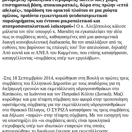
επιστημονική βάση, αποικιοκρατικές, δώρα στις πρώην «επτά
αδελφές», παράδοση του ορυκτού πλούτου σε μια χούφτα
ομίλους, προϊόντα εγωκεντρικού ψευδοπατριωτικού
παραληρήματος και έντονου μικροπολιτικού και
αποπροσανατολιστικού λαϊκισμού»!
Ο κ. Αλεξόπουλος κάλεσε
μάλιστα τον τότε υπουργό κ. Μανιάτη να εγκαταλείψει την ιδέα
πως οι συμβάσεις αυτές, καθαγιασμένες από μια φαινομενικά
διαυγή κοινοβουλευτική διαδικασία, θα τον απαλλάξουν από τις
ευθύνες που βαρύνουν τις επιλογές του! Τον απειλούσαν, δηλαδή!
Από κοντά και οι ΑΝΕΛ του Καμμένου, που επίσης καταψήφισαν,
καταγγέλλοντας «συμβάσεις υπέρ των εργολάβων».
-Στις 18 Σεπτεμβρίου 2014, κυρώθηκαν στη Βουλή οι πρώτες τρεις
συμβάσεις του Ελληνικού Δημοσίου με τους αναδόχους για τη
διεξαγωγή ερευνών και εκμετάλλευση υδρογονανθράκων στο
Κατάκολο, τα Ιωάννινα και τον Πατραϊκό Κόλπο (Δυτικά). Μαζί
κυρώθηκε και μια τέταρτη σύμβαση που αφορά στην τροποποίηση
υφιστάμενης σύμβασης για την εκμετάλλευση υδρογονανθράκων
στο Θρακικό Πέλαγος. Ο ΣΥΡΙΖΑ καταψήφισε τις τρεις συμβάσεις
και δήλωσε «παρών» στην τέταρτη σύμβαση. Με τον εισηγητή του
να υποστηρίζει ότι «οι συμβάσεις αυτές είναι προκλητικά
ετεροβαρείς υπέρ των ιδιωτικών εταιρειών στις οποίες
κατοχυρώθηκε το δικαίωμα έρευνας και εκμετάλλευσης