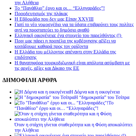
την Αλήθεια
Το “Πανάθλιο” έργο και οι… “Ελληναράδες”!
Προοδευτισμός της πλάκας
Η Εβδομάδα που δεν μας Είπαν XXVIII
Γιατί το νέο νομοσχέδιο για τα ύδατα επιβαρύνει τους πολίτες
αντί να προστατεύει το δημόσιο αγαθό
Ελληνική οικογένεια: ένα στοιχείο του παρελθόντος (!)
Πριν μας πάρει η προπέλα της κυβέρνησης αξίζει να
κοιτάξουμε καθαρά προς τον ορίζοντα
Η Ελλάδα του μέλλοντος απέναντι στην Ελλάδα της
επιδότησης
Η θανατηφόρα τουρκοδιζωνική είναι απόλυτα ασύμβατη με
τις αρχές, αξίες και Δίκαιο της ΕΕ
ΔΗΜΟΦΙΛΗ ΑΡΘΡΑ
Η Δόμνα και η οικογένεια
Η “δημοκρατία” του Τσίπρα
Το
“Πανάθλιο” έργο και οι… “Ελληναράδες”!
Όταν η στάχτη γίνεται σταθερότητα και η Φύση αποκαλύπτει
την Αλήθεια