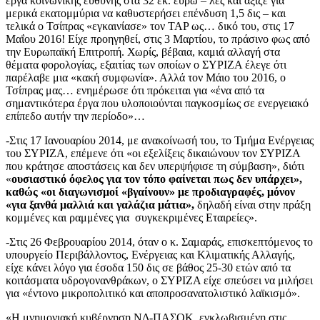
έργα κοινωνικής ευθύνης στα 32 εκ. ευρώ – λες και άξιζε για
μερικά εκατομμύρια να καθυστερήσει επένδυση 1,5 δις – και
τελικά ο Τσίπρας «εγκαινίασε» τον TAP ως… δικό του, στις 17
Μαΐου 2016! Είχε προηγηθεί, στις 3 Μαρτίου, το πράσινο φως από
την Ευρωπαϊκή Επιτροπή. Χωρίς, βέβαια, καμιά αλλαγή στα
θέματα φορολογίας, εξαιτίας των οποίων ο ΣΥΡΙΖΑ έλεγε ότι
παρέλαβε μια «κακή συμφωνία». Αλλά τον Μάιο του 2016, ο
Τσίπρας μας… ενημέρωσε ότι πρόκειται για «ένα από τα
σημαντικότερα έργα που υλοποιούνται παγκοσμίως σε ενεργειακό
επίπεδο αυτήν την περίοδο»…
-Στις 17 Ιανουαρίου 2014, με ανακοίνωσή του, το Τμήμα Ενέργειας
του ΣΥΡΙΖΑ, επέμενε ότι «οι εξελίξεις δικαιώνουν τον ΣΥΡΙΖΑ
που κράτησε αποστάσεις και δεν υπερψήφισε τη σύμβαση», διότι
«
ουσιαστικό όφελος για τον τόπο φαίνεται πως δεν υπάρχει»,
καθώς «οι διαγωνισμοί «βγαίνουν» με προδιαγραφές, μόνον
«για ξανθά μαλλιά και γαλάζια μάτια»,
δηλαδή είναι στην πράξη
κομμένες και ραμμένες για συγκεκριμένες Εταιρείες».
-Στις 26 Φεβρουαρίου 2014, όταν ο κ. Σαμαράς, επισκεπτόμενος το
υπουργείο Περιβάλλοντος, Ενέργειας και Κλιματικής Αλλαγής,
είχε κάνει λόγο για έσοδα 150 δις σε βάθος 25-30 ετών από τα
κοιτάσματα υδρογονανθράκων, ο ΣΥΡΙΖΑ είχε σπεύσει να μιλήσει
για «έντονο μικροπολιτικό και αποπροσανατολιστικό λαϊκισμό».
«Η μνημονιακή κυβέρνηση ΝΔ-ΠΑΣΟΚ, εγκλωβισμένη στις