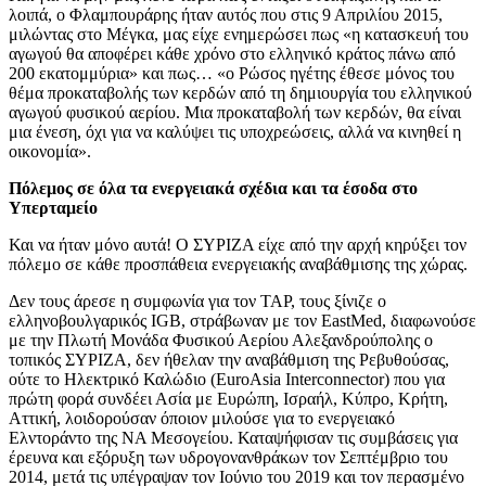
λοιπά, ο Φλαμπουράρης ήταν αυτός που στις 9 Απριλίου 2015,
μιλώντας στο Μέγκα, μας είχε ενημερώσει πως «η κατασκευή του
αγωγού θα αποφέρει κάθε χρόνο στο ελληνικό κράτος πάνω από
200 εκατομμύρια» και πως… «ο Ρώσος ηγέτης έθεσε μόνος του
θέμα προκαταβολής των κερδών από τη δημιουργία του ελληνικού
αγωγού φυσικού αερίου. Μια προκαταβολή των κερδών, θα είναι
μια ένεση, όχι για να καλύψει τις υποχρεώσεις, αλλά να κινηθεί η
οικονομία».
Πόλεμος σε όλα τα ενεργειακά σχέδια και τα έσοδα στο
Υπερταμείο
Και να ήταν μόνο αυτά! Ο ΣΥΡΙΖΑ είχε από την αρχή κηρύξει τον
πόλεμο σε κάθε προσπάθεια ενεργειακής αναβάθμισης της χώρας.
Δεν τους άρεσε η συμφωνία για τον TAP, τους ξίνιζε ο
ελληνοβουλγαρικός IGB, στράβωναν με τον EastMed, διαφωνούσε
με την Πλωτή Μονάδα Φυσικού Αερίου Αλεξανδρούπολης ο
τοπικός ΣΥΡΙΖΑ, δεν ήθελαν την αναβάθμιση της Ρεβυθούσας,
ούτε το Ηλεκτρικό Καλώδιο (EuroAsia Interconnector) που για
πρώτη φορά συνδέει Ασία με Ευρώπη, Ισραήλ, Κύπρο, Κρήτη,
Αττική, λοιδορούσαν όποιον μιλούσε για το ενεργειακό
Ελντοράντο της ΝΑ Μεσογείου. Καταψήφισαν τις συμβάσεις για
έρευνα και εξόρυξη των υδρογονανθράκων τον Σεπτέμβριο του
2014, μετά τις υπέγραψαν τον Ιούνιο του 2019 και τον περασμένο