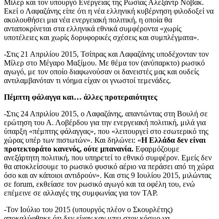
Μίλερ και τον υπουργό Ενέργειας της Ρωσίας Αλεξάντρ Νόβακ.
Εκεί ο Λαφαζάνης είπε ότι η νέα ελληνική κυβέρνηση φιλοδοξεί να
ακολουθήσει μια νέα ενεργειακή πολιτική, η οποία θα
ανταποκρίνεται στα ελληνικά εθνικά συμφέροντα «χωρίς
υποτέλειες και χωρίς δορυφορικές σχέσεις και συμπλέγματα».
-Στις 21 Απριλίου 2015, Τσίπρας και Λαφαζάνης υποδέχονταν τον
Μίλερ στο Μέγαρο Μαξίμου. Με θέμα τον (ανύπαρκτο) ρωσικό
αγωγό, με τον οποίο διαφωνούσαν οι δανειστές μας και ουδείς
αντιλαμβανόταν τι νόημα είχαν οι γνωστοί τεμενάδες.
Πέμπτη φάλαγγα και… άλλες προτεραιότητες
-Στις 24 Απριλίου 2015, ο Λαφαζάνης, απαντώντας στη Βουλή σε
ερώτηση του Α. Λοβέρδου για την ενεργειακή πολιτική, μιλά για
ύπαρξη «πέμπτης φάλαγγας», που «λειτουργεί στο εσωτερικό της
χώρας υπέρ των πιστωτών». Και δηλώνει: «
Η Ελλάδα δεν είναι
προτεκτοράτο κανενός, ούτε μπανανία.
Εφαρμόζουμε
ανεξάρτητη πολιτική, που υπηρετεί το εθνικό συμφέρον. Εμείς δεν
θα αποκλείσουμε το ρωσικό φυσικό αέριο να περάσει από τη χώρα
όσο και αν κάποιοι αντιδρούν». Και στις 9 Ιουλίου 2015, μιλώντας
σε forum, εκθείασε τον ρωσικό αγωγό και τα οφέλη του, ενώ
επέμεινε σε αλλαγές της συμφωνίας για τον TAP.
-Τον Ιούλιο του 2015 (υπουργός πλέον ο Σκουρλέτης)
αποκαλύφθηκε ότι δεν είχαν καν μπει στον κόσμο να