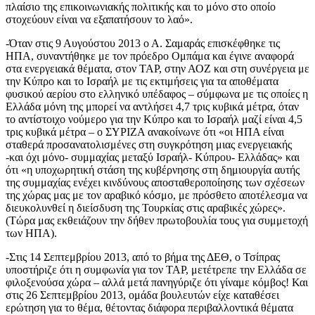
πλαίσιο της επικοινωνιακής πολιτικής και το μόνο στο οποίο
στοχεύουν είναι να εξαπατήσουν το λαό».
-Όταν στις 9 Αυγούστου 2013 ο Α. Σαμαράς επισκέφθηκε τις
ΗΠΑ, συναντήθηκε με τον πρόεδρο Ομπάμα και έγινε αναφορά
στα ενεργειακά θέματα, στον TAP, στην ΑΟΖ και στη συνέργεια με
την Κύπρο και το Ισραήλ με τις εκτιμήσεις για τα αποθέματα
φυσικού αερίου στο ελληνικό υπέδαφος – σύμφωνα με τις οποίες η
Ελλάδα μόνη της μπορεί να αντλήσει 4,7 τρις κυβικά μέτρα, όταν
το αντίστοιχο νούμερο για την Κύπρο και το Ισραήλ μαζί είναι 4,5
τρις κυβικά μέτρα – ο ΣΥΡΙΖΑ ανακοίνωνε ότι «οι ΗΠΑ είναι
σταθερά προσανατολισμένες στη συγκρότηση μιας ενεργειακής
-και όχι μόνο- συμμαχίας μεταξύ Ισραήλ- Κύπρου- Ελλάδας» και
ότι «η υποχωρητική στάση της κυβέρνησης στη δημιουργία αυτής
της συμμαχίας ενέχει κινδύνους αποσταθεροποίησης των σχέσεων
της χώρας μας με τον αραβικό κόσμο, με πρόσθετο αποτέλεσμα να
διευκολυνθεί η διείσδυση της Τουρκίας στις αραβικές χώρες».
(Τώρα μας εκθειάζουν την δήθεν πρωτοβουλία τους για συμμετοχή
των ΗΠΑ).
-Στις 14 Σεπτεμβρίου 2013, από το βήμα της ΔΕΘ, ο Τσίπρας
υποστήριζε ότι η συμφωνία για τον TAP, μετέτρεπε την Ελλάδα σε
φιλοξενούσα χώρα – αλλά μετά πανηγύριζε ότι γίναμε κόμβος! Και
στις 26 Σεπτεμβρίου 2013, ομάδα βουλευτών είχε καταθέσει
ερώτηση για το θέμα, θέτοντας διάφορα περιβαλλοντικά θέματα