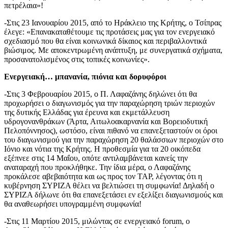
πετρέλαια»!
-Στις 23 Ιανουαρίου 2015, από το Ηράκλειο της Κρήτης, ο Τσίπρας
έλεγε: «Επανακαταθέτουμε τις προτάσεις μας για τον ενεργειακό
σχεδιασμό που θα είναι κοινωνικά δίκαιος και περιβαλλοντικά
βιώσιμος. Με αποκεντρωμένη ανάπτυξη, με συνεργατικά σχήματα,
προσανατολισμένος στις τοπικές κοινωνίες».
Ενεργειακή… μπανανία, πιόνια και δορυφόροι
-Στις 3 Φεβρουαρίου 2015, ο Π. Λαφαζάνης δηλώνει ότι θα
προχωρήσει ο διαγωνισμός για την παραχώρηση τριών περιοχών
της δυτικής Ελλάδας για έρευνα και εκμετάλλευση
υδρογονανθράκων (Άρτα, Αιτωλοακαρνανία και Βορειοδυτική
Πελοπόννησος), ωστόσο, είναι πιθανό να επανεξεταστούν οι όροι
του διαγωνισμού για την παραχώρηση 20 θαλάσσιων περιοχών στο
Ιόνιο και νότια της Κρήτης. Η προθεσμία για τα 20 οικόπεδα
εξέπνεε στις 14 Μαΐου, οπότε αντιλαμβάνεται κανείς την
αναταραχή που προκλήθηκε. Την ίδια μέρα, ο Λαφαζάνης
προκάλεσε αβεβαιότητα και ως προς τον TAP, λέγοντας ότι η
κυβέρνηση ΣΥΡΙΖΑ θέλει να βελτιώσει τη συμφωνία! Δηλαδή ο
ΣΥΡΙΖΑ δήλωνε ότι θα επανεξετάσει εν εξελίξει διαγωνισμούς και
θα αναθεωρήσει υπογραμμένη συμφωνία!
-Στις 11 Μαρτίου 2015, μιλώντας σε ενεργειακό forum, ο