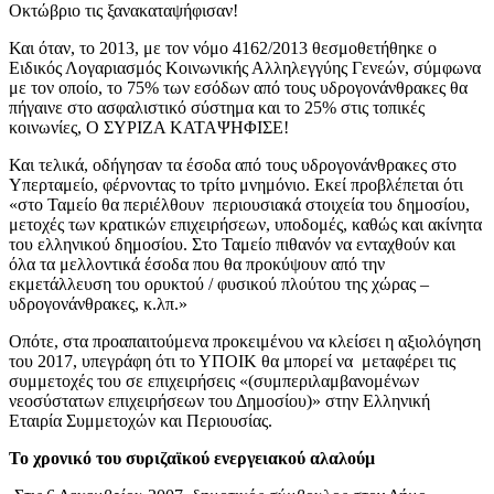
Οκτώβριο τις ξανακαταψήφισαν!
Και όταν, το 2013, με τον νόμο 4162/2013 θεσμοθετήθηκε ο
Ειδικός Λογαριασμός Κοινωνικής Αλληλεγγύης Γενεών, σύμφωνα
με τον οποίο, το 75% των εσόδων από τους υδρογονάνθρακες θα
πήγαινε στο ασφαλιστικό σύστημα και το 25% στις τοπικές
κοινωνίες, Ο ΣΥΡΙΖΑ ΚΑΤΑΨΗΦΙΣΕ!
Και τελικά, οδήγησαν τα έσοδα από τους υδρογονάνθρακες στο
Υπερταμείο, φέρνοντας το τρίτο μνημόνιο. Εκεί προβλέπεται ότι
«στο Ταμείο θα περιέλθουν περιουσιακά στοιχεία του δημοσίου,
μετοχές των κρατικών επιχειρήσεων, υποδομές, καθώς και ακίνητα
του ελληνικού δημοσίου. Στο Ταμείο πιθανόν να ενταχθούν και
όλα τα μελλοντικά έσοδα που θα προκύψουν από την
εκμετάλλευση του ορυκτού / φυσικού πλούτου της χώρας –
υδρογονάνθρακες, κ.λπ.»
Οπότε, στα προαπαιτούμενα προκειμένου να κλείσει η αξιολόγηση
του 2017, υπεγράφη ότι το ΥΠΟΙΚ θα μπορεί να μεταφέρει τις
συμμετοχές του σε επιχειρήσεις «(συμπεριλαμβανομένων
νεοσύστατων επιχειρήσεων του Δημοσίου)» στην Ελληνική
Εταιρία Συμμετοχών και Περιουσίας.
Το χρονικό του συριζαϊκού ενεργειακού αλαλούμ