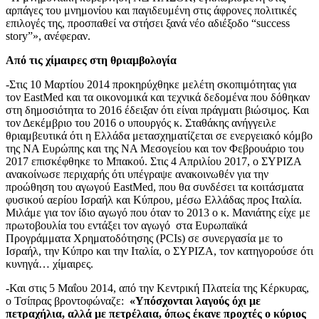
αρπάγες του μνημονίου και παγιδευμένη στις άφρονες πολιτικές
επιλογές της, προσπαθεί να στήσει ξανά νέο αδιέξοδο “success
story”», ανέφεραν.
Από τις χίμαιρες στη θριαμβολογία
-Στις 10 Μαρτίου 2014 προκηρύχθηκε μελέτη σκοπιμότητας για
τον EastMed και τα οικονομικά και τεχνικά δεδομένα που δόθηκαν
στη δημοσιότητα το 2016 έδειξαν ότι είναι πράγματι βιώσιμος. Και
τον Δεκέμβριο του 2016 ο υπουργός κ. Σταθάκης ανήγγειλε
θριαμβευτικά ότι η Ελλάδα μετασχηματίζεται σε ενεργειακό κόμβο
της ΝΑ Ευρώπης και της ΝΑ Μεσογείου και τον Φεβρουάριο του
2017 επισκέφθηκε το Μπακού. Στις 4 Απριλίου 2017, ο ΣΥΡΙΖΑ
ανακοίνωσε περιχαρής ότι υπέγραψε ανακοινωθέν για την
προώθηση του αγωγού EastMed, που θα συνδέσει τα κοιτάσματα
φυσικού αερίου Ισραήλ και Κύπρου, μέσω Ελλάδας προς Ιταλία.
Μιλάμε για τον ίδιο αγωγό που όταν το 2013 ο κ. Μανιάτης είχε με
πρωτοβουλία του εντάξει τον αγωγό στα Ευρωπαϊκά
Προγράμματα Χρηματοδότησης (PCIs) σε συνεργασία με το
Ισραήλ, την Κύπρο και την Ιταλία, ο ΣΥΡΙΖΑ, τον κατηγορούσε ότι
κυνηγά… χίμαιρες.
-Και στις 5 Μαΐου 2014, από την Κεντρική Πλατεία της Κέρκυρας,
ο Τσίπρας βροντοφώναζε:
«Υπόσχονται λαγούς όχι με
πετραχήλια, αλλά με πετρέλαια, όπως έκανε προχτές ο κύριος