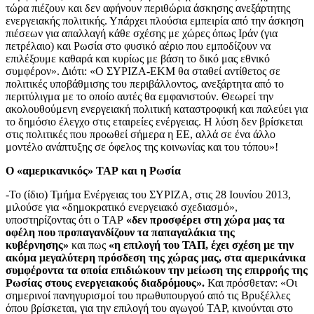
τώρα πιέζουν και δεν αφήνουν περιθώρια άσκησης ανεξάρτητης
ενεργειακής πολιτικής. Υπάρχει πλούσια εμπειρία από την άσκηση
πιέσεων για απαλλαγή κάθε σχέσης με χώρες όπως Ιράν (για
πετρέλαιο) και Ρωσία στο φυσικό αέριο που εμποδίζουν να
επιλέξουμε καθαρά και κυρίως με βάση το δικό μας εθνικό
συμφέρον». Διότι: «Ο ΣΥΡΙΖΑ-ΕΚΜ θα σταθεί αντίθετος σε
πολιτικές υποβάθμισης του περιβάλλοντος, ανεξάρτητα από το
περιτύλιγμα με το οποίο αυτές θα εμφανιστούν. Θεωρεί την
ακολουθούμενη ενεργειακή πολιτική καταστροφική και παλεύει για
το δημόσιο έλεγχο στις εταιρείες ενέργειας. Η λύση δεν βρίσκεται
στις πολιτικές που προωθεί σήμερα η ΕΕ, αλλά σε ένα άλλο
μοντέλο ανάπτυξης σε όφελος της κοινωνίας και του τόπου»!
Ο «αμερικανικός»
TAP
και η Ρωσία
-Το (ίδιο) Τμήμα Ενέργειας του ΣΥΡΙΖΑ, στις 28 Ιουνίου 2013,
μιλούσε για «δημοκρατικό ενεργειακό σχεδιασμό»,
υποστηρίζοντας ότι ο TAP
«δεν προσφέρει στη χώρα μας τα
οφέλη που προπαγανδίζουν τα παπαγαλάκια της
κυβέρνησης»
και πως
«η επιλογή του ΤΑΠ, έχει σχέση με την
ακόμα μεγαλύτερη πρόσδεση της χώρας μας, στα αμερικάνικα
συμφέροντα τα οποία επιδιώκουν την μείωση της επιρροής της
Ρωσίας στους ενεργειακούς διαδρόμους».
Και πρόσθεταν: «Οι
σημερινοί πανηγυρισμοί του πρωθυπουργού από τις Βρυξέλλες
όπου βρίσκεται, για την επιλογή του αγωγού ΤΑΡ, κινούνται στο