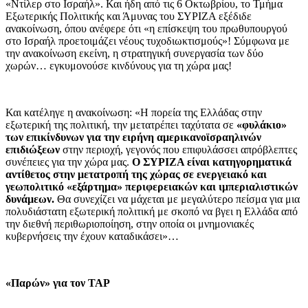
«Ντίλερ στο Ισραήλ». Και ήδη από τις 6 Οκτωβρίου, το Τμήμα
Εξωτερικής Πολιτικής και Άμυνας του ΣΥΡΙΖΑ εξέδιδε
ανακοίνωση, όπου ανέφερε ότι «η επίσκεψη του πρωθυπουργού
στο Ισραήλ προετοιμάζει νέους τυχοδιωκτισμούς»! Σύμφωνα με
την ανακοίνωση εκείνη, η στρατηγική συνεργασία των δύο
χωρών… εγκυμονούσε κινδύνους για τη χώρα μας!
Και κατέληγε η ανακοίνωση: «Η πορεία της Ελλάδας στην
εξωτερική της πολιτική, την μετατρέπει ταχύτατα σε
«φυλάκιο»
των επικίνδυνων για την ειρήνη αμερικανοϊσραηλινών
επιδιώξεων
στην περιοχή, γεγονός που επιφυλάσσει απρόβλεπτες
συνέπειες για την χώρα μας.
Ο ΣΥΡΙΖΑ είναι κατηγορηματικά
αντίθετος στην μετατροπή της χώρας σε ενεργειακό και
γεωπολιτικό «εξάρτημα» περιφερειακών και ιμπεριαλιστικών
δυνάμεων.
Θα συνεχίζει να μάχεται με μεγαλύτερο πείσμα για μια
πολυδιάστατη εξωτερική πολιτική με σκοπό να βγει η Ελλάδα από
την διεθνή περιθωριοποίηση, στην οποία οι μνημονιακές
κυβερνήσεις την έχουν καταδικάσει»…
«Παρών» για τον
TAP