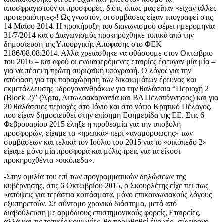
αποσφραγιστούν οι προσφορές, διότι, όπως μας είπαν «είχαν άλλες
προτεραιότητες»! Ως γνωστόν, οι συμβάσεις είχαν υπογραφεί στις
14 Μαΐου 2014. Η προκήρυξη του διαγωνισμού φέρει ημερομηνία
31/7/2014 και ο Διαγωνισμός προκηρύχθηκε τυπικά από την
δημοσίευση της Υπουργικής Απόφασης στο ΦΕΚ
2186/08.08.2014. Αλλά χρειάσθηκε να φθάσουμε στον Οκτώβριο
του 2016 – και αφού οι ενδιαφερόμενες εταιρίες έφευγαν μία μία –
για να πέσει η πρώτη συριζαϊκή υπογραφή. Ο λόγος για την
απόφαση για την παραχώρηση των δικαιωμάτων έρευνας και
εκμετάλλευσης υδρογονανθράκων για την θαλάσσια “Περιοχή 2
(Block 2)” (Άρτα, Αιτωλοακαρνανία και ΒΔ Πελοπόννησος) και για
20 θαλάσσιες περιοχές στο Ιόνιο και στο νότιο Κρητικό Πέλαγος,
που είχαν δημοσιευθεί στην επίσημη Εφημερίδα της ΕΕ. Στις 6
Φεβρουαρίου 2015 έληξε η προθεσμία για την υποβολή
προσφορών, είχαμε τα «ηρωικά» περί «αναμόρφωσης» των
συμβάσεων και τελικά τον Ιούλιο του 2015 για το «οικόπεδο 2»
είχαμε μόνο μία προσφορά και μόλις τρεις για τα είκοσι
προκηρυχθέντα «οικόπεδα».
-Στην ομιλία του επί των προγραμματικών δηλώσεων της
κυβέρνησης, στις 6 Οκτωβρίου 2015, ο Σκουρλέτης είχε πει πως
«απόψεις για τεράστια κοιτάσματα, μόνο επικοινωνιακούς λόγους
εξυπηρετούν. Σε σύντομο χρονικό διάστημα, μετά από
διαβούλευση με αρμόδιους επιστημονικούς φορείς, Εταιρείες,
αλλά και τις τοπικές κοινωνίες, θα προωθηθεί ένα νέο, σύγχρονο,