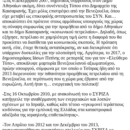
-Στις 6 Δεκεμβρίου 2007, δημοτικός σύμβουλος στον Δήμο
Αθηναίων ακόμη, δίνει συνέντευξη Τύπου στο Δημαρχείο της
Καισαριανής. Έχει μόλις επιστρέψει από την Βενεζουέλα, όπου
είχε μεταβεί ως επικεφαλής αντιπροσωπείας του ΣΥΝ. Και…
αποκαλύπτει ότι πρότεινε στους αρμόδιους υπουργούς της χώρας
τη σύναψη συμφωνίας για την προμήθεια από το δήμο Αθηναίων
και το δήμο Καισαριανής «κοινωνικού πετρελαίου». Δηλαδή, όπως
εξήγησε, πετρέλαιο σε χαμηλότερη τιμή ώστε η διαφορά που θα
προκύπτει να διατίθεται για κοινωνικούς σκοπούς. Η πρόταση
αυτή, είπε, έτυχε θετικής ανταπόκρισης, αν και διευκρίνισε ότι
υπάρχουν δυσκολίες για την υλοποίησή της. Αργότερα, το 2017, ο
δημοσιογράφος Ιάσων Πιπίνης σε ρεπορτάζ του για τον «Ελεύθερο
Τύπο», αποκάλυψε μαρτυρία Βενεζουελανού αξιωματούχου,
πρώην υπουργού, σύμφωνα με τον οποίο ο Τσίπρας ήδη από το
2013 διερευνούσε την πιθανότητα προμήθειας πετρελαίου από τη
Βενεζουέλα, σε περίπτωση που η χώρα μας έβγαινε από την
ευρωζώνη. Αυτή ήταν η… ενεργειακή του πολιτική!
-Στις 16 Οκτωβρίου 2010, με ανακοίνωσή του ο ΣΥΡΙΖΑ
κατήγγειλε την αναθέρμανση των ενεργειακών και λοιπών
σχέσεων με το Ισραήλ, καθώς κάτι τέτοιο «εγκυμονεί τεράστιους
κινδύνους για την εμπλοκή της Ελλάδας στα καταστροφικά
αδιέξοδα της ισραηλινής επιθετικότητας».
-Τον Απρίλιο του 2012 και τον Δεκέμβριο του 2013,
πραγματοποιήθηκαν συναντήσεις στελεχών του ΣΥΡΙΖΑ με