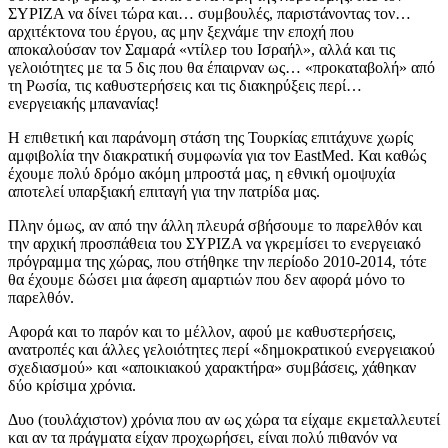
ΣΥΡΙΖΑ να δίνει τώρα και… συμβουλές, παριστάνοντας τον…
αρχιτέκτονα του έργου, ας μην ξεχνάμε την εποχή που
αποκαλούσαν τον Σαμαρά «ντίλερ του Ισραήλ», αλλά και τις
γελοιότητες με τα 5 δις που θα έπαιρναν ως… «προκαταβολή» από
τη Ρωσία, τις καθυστερήσεις και τις διακηρύξεις περί…
ενεργειακής μπανανίας!
Η επιθετική και παράνομη στάση της Τουρκίας επιτάχυνε χωρίς
αμφιβολία την διακρατική συμφωνία για τον EastMed. Και καθώς
έχουμε πολύ δρόμο ακόμη μπροστά μας, η εθνική ομοψυχία
αποτελεί υπαρξιακή επιταγή για την πατρίδα μας.
Πλην όμως, αν από την άλλη πλευρά σβήσουμε το παρελθόν και
την αρχική προσπάθεια του ΣΥΡΙΖΑ να γκρεμίσει το ενεργειακό
πρόγραμμα της χώρας, που στήθηκε την περίοδο 2010-2014, τότε
θα έχουμε δώσει μια άφεση αμαρτιών που δεν αφορά μόνο το
παρελθόν.
Αφορά και το παρόν και το μέλλον, αφού με καθυστερήσεις,
ανατροπές και άλλες γελοιότητες περί «δημοκρατικού ενεργειακού
σχεδιασμού» και «αποικιακού χαρακτήρα» συμβάσεις, χάθηκαν
δύο κρίσιμα χρόνια.
Δυο (τουλάχιστον) χρόνια που αν ως χώρα τα είχαμε εκμεταλλευτεί
και αν τα πράγματα είχαν προχωρήσει, είναι πολύ πιθανόν να