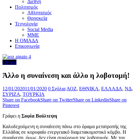
Διεθνή
Πολιτισμός
Αθλητισμός
Θρησκεία
Τεχνολογία
Social Media
ΜΜΕ
Η ΟΜΑΔΑ
Επικοινωνία
Εθνικά
Άλλο η συναίνεση και άλλο η λοβοτομή!
12/01/2020
11/01/2020
0 Σχόλια
ΑΟΖ
,
ΕΘΝΙΚΑ
,
ΕΛΛΑΔΑ
,
ΝΔ
,
ΣΥΡΙΖΑ
,
ΤΟΥΡΚΙΑ
Share on Facebook
Share on Twitter
Share on Linkedin
Share on
Pinterest
Γράφει η
Σοφία Βούλτεψη
Καλοδεχούμενη η συναίνεση πάνω στο όραμα μετατροπής της
Ελλάδας σε κορυφαίο ενεργειακό διαμετακομιστικό κόμβο. Η
συναίνεση, όμως, δεν είναι συνώνυμη της λοβοτομής. Με τον