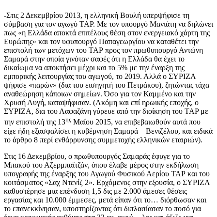
-Στις 2 Δεκεμβρίου 2013, η ελληνική Βουλή υπερψήφισε τη
σύμβαση για τον αγωγό TAP. Με τον υπουργό Μανιάτη να δηλώνει
πως «η Ελλάδα αποκτά επιτέλους θέση στον ενεργειακό χάρτη της
Ευρώπης» και τον υφυπουργό Παπαγεωργίου να καταθέτει την
επιστολή των μετόχων του ΤΑΡ προς τον πρωθυπουργό Αντώνη
Σαμαρά στην οποία γινόταν σαφές ότι η Ελλάδα θα έχει το
δικαίωμα να αποκτήσει μέχρι και το 5% με την έναρξη της
εμπορικής λειτουργίας του αγωγού, το 2019. Αλλά ο ΣΥΡΙΖΑ
ψήφισε «παρών» (δια του εισηγητή του Πετράκου), ζητώντας τάχα
αναθεώρηση κάποιων σημείων. Όσο για τον Καμμένο και την
Χρυσή Αυγή, καταψήφισαν. (Ακόμη και επί ηρωικής εποχής, ο
ΣΥΡΙΖΑ, δια του Λαφαζάνη γύρευε από την διοίκηση του TAP με
ης
την επιστολή της 13
Μαΐου 2015, να επιβεβαιωθούν αυτά που
είχε ήδη εξασφαλίσει η κυβέρνηση Σαμαρά – Βενιζέλου, και ειδικά
το άρθρο 8 περί ενθάρρυνσης συμμετοχής ελληνικών εταιριών).
Στις 16 Δεκεμβρίου, ο πρωθυπουργός Σαμαράς έφυγε για το
Μπακού του Αζερμπαϊτζάν, όπου έλαβε μέρος στην εκδήλωση
υπογραφής της έναρξης του Αγωγού Φυσικού Αερίου TAP και του
κοιτάσματος «Σαχ Ντενίζ 2». Ερχόμενος στην εξουσία, ο ΣΥΡΙΖΑ
καθυστέρησε μια επένδυση 1,5 δις με 2.000 άμεσες θέσεις
εργασίας και 10.000 έμμεσες, μετά είπαν ότι το… διόρθωσαν και
το επανεκκίνησαν, υποστηρίζοντας ότι διπλασίασαν το ποσό για