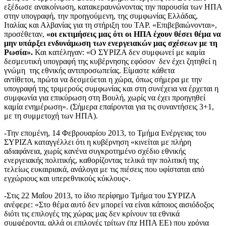
εξέδωσε ανακοίνωση, κατακεραυνώνοντας την παρουσία των ΗΠΑ
στην υπογραφή, την προηγούμενη, της συμφωνίας Ελλάδας,
Ιταλίας και Αλβανίας για τη στήριξη του TAP. «Επιβεβαιώνονται»,
προσέθεταν,
«οι εκτιμήσεις μας ότι οι ΗΠΑ έχουν θέσει θέμα να
μην υπάρξει ενδυνάμωση των ενεργειακών μας σχέσεων με τη
Ρωσία».
Και κατέληγαν: «Ο ΣΥΡΙΖΑ δεν συμφωνεί με καμία
δεσμευτική υπογραφή της κυβέρνησης εφόσον δεν έχει ζητηθεί η
γνώμη της εθνικής αντιπροσωπείας. Είμαστε κάθετα
αντίθετοι, πρώτα να δεσμεύεται η χώρα, όπως σήμερα με την
υπογραφή της τριμερούς συμφωνίας και στη συνέχεια να έρχεται η
συμφωνία για επικύρωση στη Βουλή, χωρίς να έχει προηγηθεί
καμία ενημέρωση». (Σήμερα επαίρονται για τις συναντήσεις 3+1,
με τη συμμετοχή των ΗΠΑ).
-Την επομένη, 14 Φεβρουαρίου 2013, το Τμήμα Ενέργειας του
ΣΥΡΙΖΑ καταγγέλλει ότι η κυβέρνηση «κινείται με πλήρη
αδιαφάνεια, χωρίς κανένα συγκροτημένο σχέδιο εθνικής
ενεργειακής πολιτικής, καθορίζοντας τελικά την πολιτική της
τελείως ευκαιριακά, ανάλογα με τις πιέσεις που υφίσταται από
εγχώριους και υπερεθνικούς κύκλους».
-Στις 22 Μαΐου 2013, το ίδιο περίφημο Τμήμα του ΣΥΡΙΖΑ
ανέφερε: «Στο θέμα αυτό δεν μπορεί να είναι κάποιος αισιόδοξος
διότι τις επιλογές της χώρας μας δεν κρίνουν τα εθνικά
συμφέροντα, αλλά οι επιλογές τρίτων (πχ ΗΠΑ ΕΕ) που χρόνια