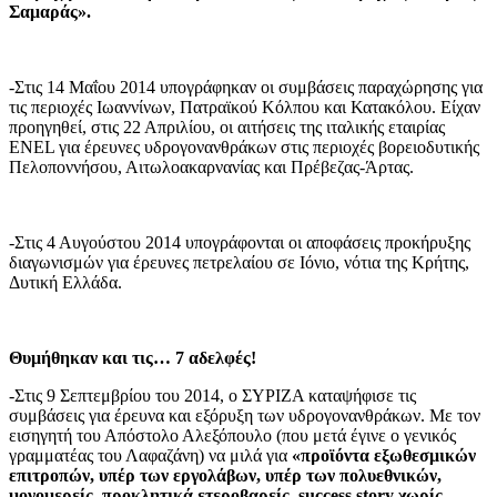
Σαμαράς».
-Στις 14 Μαΐου 2014 υπογράφηκαν οι συμβάσεις παραχώρησης για
τις περιοχές Ιωαννίνων, Πατραϊκού Κόλπου και Κατακόλου. Είχαν
προηγηθεί, στις 22 Απριλίου, οι αιτήσεις της ιταλικής εταιρίας
ENEL για έρευνες υδρογονανθράκων στις περιοχές βορειοδυτικής
Πελοποννήσου, Αιτωλοακαρνανίας και Πρέβεζας-Άρτας.
-Στις 4 Αυγούστου 2014 υπογράφονται οι αποφάσεις προκήρυξης
διαγωνισμών για έρευνες πετρελαίου σε Ιόνιο, νότια της Κρήτης,
Δυτική Ελλάδα.
Θυμήθηκαν και τις… 7 αδελφές!
-Στις 9 Σεπτεμβρίου του 2014, ο ΣΥΡΙΖΑ καταψήφισε τις
συμβάσεις για έρευνα και εξόρυξη των υδρογονανθράκων. Με τον
εισηγητή του Απόστολο Αλεξόπουλο (που μετά έγινε ο γενικός
γραμματέας του Λαφαζάνη) να μιλά για
«προϊόντα εξωθεσμικών
επιτροπών, υπέρ των εργολάβων, υπέρ των πολυεθνικών,
μονομερείς, προκλητικά ετεροβαρείς, success story χωρίς