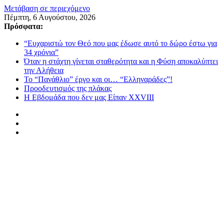
Μετάβαση σε περιεχόμενο
Πέμπτη, 6 Αυγούστου, 2026
Πρόσφατα:
“Ευχαριστώ τον Θεό που μας έδωσε αυτό το δώρο έστω για
34 χρόνια”
Όταν η στάχτη γίνεται σταθερότητα και η Φύση αποκαλύπτει
την Αλήθεια
Το “Πανάθλιο” έργο και οι… “Ελληναράδες”!
Προοδευτισμός της πλάκας
Η Εβδομάδα που δεν μας Είπαν XXVIII