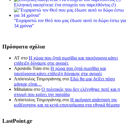
Ελληνική οικογένεια: ένα στοιχείο του παρελθόντος (!)
“Ευχαριστώ τον Θεό που μας έδωσε αυτό το δώρο έστω για
34 χρόνια”
Πρόσφατα σχόλια
ΑΤ
στο
Η χώρα που ζητά σωσίβιο και ταυτόχρονα κάνει
επίδειξη δύναμης στις αγορές
Apostolis Tsim
στο
Η χώρα που ζητά σωσίβιο και
ταυτόχρονα κάνει επίδειξη δύναμης στις αγορές
Απόστολος Τσιμογιάννης
στο
Εδώ θα μας δείξει πόσο
μάγκας είναι…
Mihalatou
στο
Ο πολιτικός που δεν ελέγχθηκε ποτέ και η
στιγμή που κρίνει την πατρίδα
Απόστολος Τσιμογιάννης
στο
Η αμήχανη απάντηση της
κυβέρνησης και τα κενά επιχειρήματα στα εθνικά θέματα
LastPoint.gr