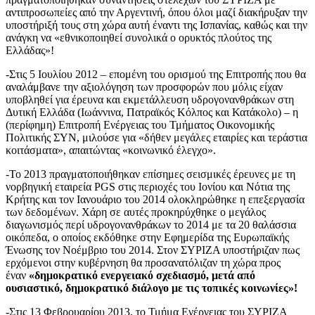
αντιπροσωπείες από την Αργεντινή, όπου όλοι μαζί διακήρυξαν την
υποστήριξή τους στη χώρα αυτή έναντι της Ισπανίας, καθώς και την
ανάγκη να «εθνικοποιηθεί συνολικά ο ορυκτός πλούτος της
Ελλάδας»!
-Στις 5 Ιουλίου 2012 – επομένη του ορισμού της Επιτροπής που θα
αναλάμβανε την αξιολόγηση των προσφορών που μόλις είχαν
υποβληθεί για έρευνα και εκμετάλλευση υδρογονανθράκων στη
Δυτική Ελλάδα (Ιωάννινα, Πατραϊκός Κόλπος και Κατάκολο) – η
(περίφημη) Επιτροπή Ενέργειας του Τμήματος Οικονομικής
Πολιτικής ΣΥΝ, μιλούσε για «δήθεν μεγάλες εταιρίες και τεράστια
κοιτάσματα», απαιτώντας «κοινωνικό έλεγχο».
-Το 2013 πραγματοποιήθηκαν επίσημες σεισμικές έρευνες με τη
νορβηγική εταιρεία PGS στις περιοχές του Ιονίου και Νότια της
Κρήτης και τον Ιανουάριο του 2014 ολοκληρώθηκε η επεξεργασία
των δεδομένων. Χάρη σε αυτές προκηρύχθηκε ο μεγάλος
διαγωνισμός περί υδρογονανθράκων το 2014 με τα 20 θαλάσσια
οικόπεδα, ο οποίος εκδόθηκε στην Εφημερίδα της Ευρωπαϊκής
Ένωσης τον Νοέμβριο του 2014. Στον ΣΥΡΙΖΑ υποστήριζαν πως
ερχόμενοι στην κυβέρνηση θα προσανατόλιζαν τη χώρα προς
έναν
«δημοκρατικό ενεργειακό σχεδιασμό, μετά από
ουσιαστικό, δημοκρατικό διάλογο με τις τοπικές κοινωνίες»!
-Στις 13 Φεβρουαρίου 2013, το Τμήμα Ενέργειας του ΣΥΡΙΖΑ