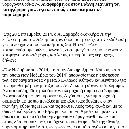
υδρογονανθράκων».
Αναφερόμενος στον Γιάννη Μανιάτη τον
κατηγόρησε για… εγωκεντρικό, ψευδοπατριωτικό
παραλήρημα!
-Στις 20 Σεπτεμβρίου 2014, ο Α. Σαμαράς ολοκλήρωνε την
επίσκεψή του στο Αζερμπαϊτζάν, όπου συμμετείχε στην εκδήλωση
για τα 20 χρόνια του κοιτάσματος Σαχ Ντενίζ. «Δεν
κατασκευάζουμε απλώς αγωγούς χτίζουμε γέφυρες που ενώνουν
και φέρνουν κοντά χώρες και λαούς σε ευρύτερες περιοχές»,
δήλωνε.
-Τον Νοέμβριο του 2014, μετά την Διακήρυξη του Καϊρου, κατά
την οποία (τον Νοέμβριο του 2014) αποφασίστηκε η επίσπευση
των διαπραγματεύσεων μεταξύ Ελλάδας-Κύπρου και Αιγύπτου για
την οριοθέτηση των μεταξύ τους ΑΟΖ, και τη συνάντηση Σαμαρά,
Αναστασιάδη, Σίσι, μιλούσαν «πολεμοχαρή συμφωνία Σαμαρά-
Αναστασιάδη με τον τύραννο της Αιγύπτου», για «μια ισχυρή
συμμαχία με τις πιο μεγάλες ιμπεριαλιστικές δυνάμεις στον
πλανήτη, κύρια τις ΗΠΑ και τις πολυεθνικές τους, αλλά και με το
σιωνιστικό κράτος του Ισραήλ» και ότι «η Αριστερά πρέπει να
σπάσει το αστικό σχέδιο «μνημόνια + υδρογονάνθρακες» και
στους δύο του πυλώνες και όχι να το υιοθετήσει διά της εθνικής
παρακαμπτηρίου»! Διότι, ως γνωστόν, «καμιά σταγόνα αίμα για τα