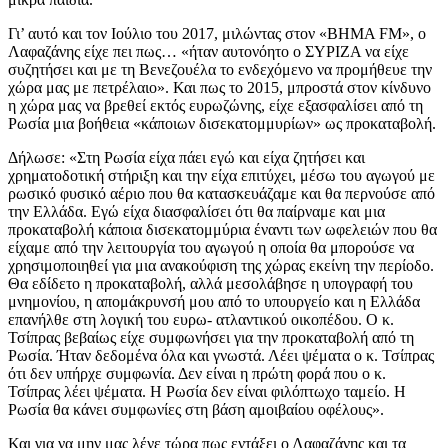
Γι’ αυτό και τον Ιούλιο του 2017, μιλώντας στον «ΒΗΜΑ FM», ο
Λαφαζάνης είχε πει πως… «ήταν αυτονόητο ο ΣΥΡΙΖΑ να είχε
συζητήσει και με τη Βενεζουέλα το ενδεχόμενο να προμήθευε την
χώρα μας με πετρέλαιο». Και πως το 2015, μπροστά στον κίνδυνο
η χώρα μας να βρεθεί εκτός ευρωζώνης, είχε εξασφαλίσει από τη
Ρωσία μια βοήθεια «κάποιων δισεκατομμυρίων» ως προκαταβολή.
Δήλωσε: «Στη Ρωσία είχα πάει εγώ και είχα ζητήσει και
χρηματοδοτική στήριξη και την είχα επιτύχει, μέσω του αγωγού με
ρωσικό φυσικό αέριο που θα κατασκευάζαμε και θα περνούσε από
την Ελλάδα. Εγώ είχα διασφαλίσει ότι θα παίρναμε και μια
προκαταβολή κάποια δισεκατομμύρια έναντι των ωφελειών που θα
είχαμε από την λειτουργία του αγωγού η οποία θα μπορούσε να
χρησιμοποιηθεί για μια ανακούφιση της χώρας εκείνη την περίοδο.
Θα εδίδετο η προκαταβολή, αλλά μεσολάβησε η υπογραφή του
μνημονίου, η απομάκρυνσή μου από το υπουργείο και η Ελλάδα
επανήλθε στη λογική του ευρω- ατλαντικού οικοπέδου. Ο κ.
Τσίπρας βεβαίως είχε συμφωνήσει για την προκαταβολή από τη
Ρωσία. Ήταν δεδομένα όλα και γνωστά. Λέει ψέματα ο κ. Τσίπρας
ότι δεν υπήρχε συμφωνία. Δεν είναι η πρώτη φορά που ο κ.
Τσίπρας λέει ψέματα. Η Ρωσία δεν είναι φιλόπτωχο ταμείο. Η
Ρωσία θα κάνει συμφωνίες στη βάση αμοιβαίου οφέλους».
Και για να μην μας λένε τώρα πως εντάξει ο Λαφαζάνης και τα