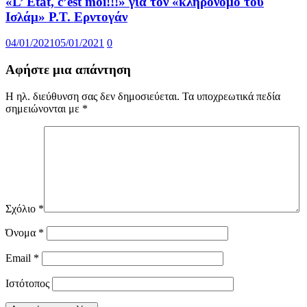
«L’ État, c’est moi!!!» για τον «κληρονόμο του
Ισλάμ» Ρ.Τ. Ερντογάν
04/01/2021
05/01/2021
0
Αφήστε μια απάντηση
Η ηλ. διεύθυνση σας δεν δημοσιεύεται.
Τα υποχρεωτικά πεδία
σημειώνονται με
*
Σχόλιο
*
Όνομα
*
Email
*
Ιστότοπος