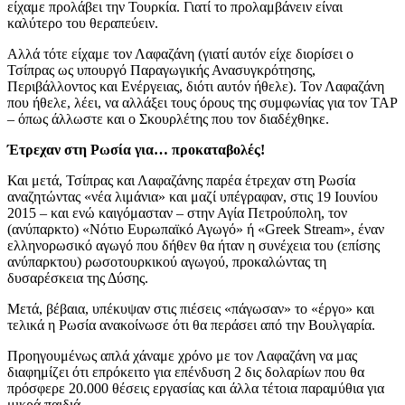
είχαμε προλάβει την Τουρκία. Γιατί το προλαμβάνειν είναι
καλύτερο του θεραπεύειν.
Αλλά τότε είχαμε τον Λαφαζάνη (γιατί αυτόν είχε διορίσει ο
Τσίπρας ως υπουργό Παραγωγικής Ανασυγκρότησης,
Περιβάλλοντος και Ενέργειας, διότι αυτόν ήθελε). Τον Λαφαζάνη
που ήθελε, λέει, να αλλάξει τους όρους της συμφωνίας για τον TAP
– όπως άλλωστε και ο Σκουρλέτης που τον διαδέχθηκε.
Έτρεχαν στη Ρωσία για… προκαταβολές!
Και μετά, Τσίπρας και Λαφαζάνης παρέα έτρεχαν στη Ρωσία
αναζητώντας «νέα λιμάνια» και μαζί υπέγραφαν, στις 19 Ιουνίου
2015 – και ενώ καιγόμασταν – στην Αγία Πετρούπολη, τον
(ανύπαρκτο) «Νότιο Ευρωπαϊκό Αγωγό» ή «Greek Stream», έναν
ελληνορωσικό αγωγό που δήθεν θα ήταν η συνέχεια του (επίσης
ανύπαρκτου) ρωσοτουρκικού αγωγού, προκαλώντας τη
δυσαρέσκεια της Δύσης.
Μετά, βέβαια, υπέκυψαν στις πιέσεις «πάγωσαν» το «έργο» και
τελικά η Ρωσία ανακοίνωσε ότι θα περάσει από την Βουλγαρία.
Προηγουμένως απλά χάναμε χρόνο με τον Λαφαζάνη να μας
διαφημίζει ότι επρόκειτο για επένδυση 2 δις δολαρίων που θα
πρόσφερε 20.000 θέσεις εργασίας και άλλα τέτοια παραμύθια για
μικρά παιδιά.