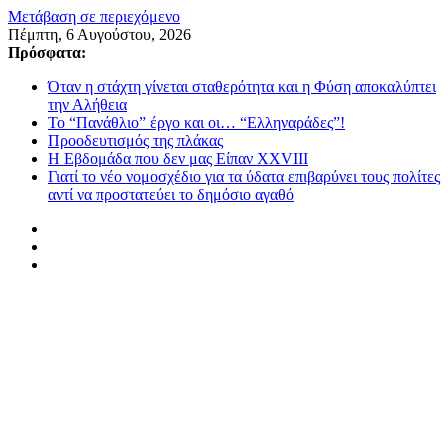
Μετάβαση σε περιεχόμενο
Πέμπτη, 6 Αυγούστου, 2026
Πρόσφατα:
Όταν η στάχτη γίνεται σταθερότητα και η Φύση αποκαλύπτει
την Αλήθεια
Το “Πανάθλιο” έργο και οι… “Ελληναράδες”!
Προοδευτισμός της πλάκας
Η Εβδομάδα που δεν μας Είπαν XXVIII
Γιατί το νέο νομοσχέδιο για τα ύδατα επιβαρύνει τους πολίτες
αντί να προστατεύει το δημόσιο αγαθό