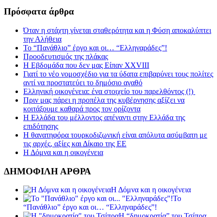
Πρόσφατα άρθρα
Όταν η στάχτη γίνεται σταθερότητα και η Φύση αποκαλύπτει
την Αλήθεια
Το “Πανάθλιο” έργο και οι… “Ελληναράδες”!
Προοδευτισμός της πλάκας
Η Εβδομάδα που δεν μας Είπαν XXVIII
Γιατί το νέο νομοσχέδιο για τα ύδατα επιβαρύνει τους πολίτες
αντί να προστατεύει το δημόσιο αγαθό
Ελληνική οικογένεια: ένα στοιχείο του παρελθόντος (!)
Πριν μας πάρει η προπέλα της κυβέρνησης αξίζει να
κοιτάξουμε καθαρά προς τον ορίζοντα
Η Ελλάδα του μέλλοντος απέναντι στην Ελλάδα της
επιδότησης
Η θανατηφόρα τουρκοδιζωνική είναι απόλυτα ασύμβατη με
τις αρχές, αξίες και Δίκαιο της ΕΕ
Η Δόμνα και η οικογένεια
ΔΗΜΟΦΙΛΗ ΑΡΘΡΑ
Η Δόμνα και η οικογένεια
Το
“Πανάθλιο” έργο και οι… “Ελληναράδες”!
Η “δημοκρατία” του Τσίπρα