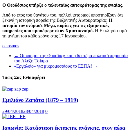
Ο Θεοδόσιος υπήρξε ο τελευταίος αυτοκράτορας της ενιαίας.
Από το έτος του θανάτου του, πολλοί ιστορικοί υποστηρίζουν ότι
ξεκινά η ιστορική πορεία της Βυζαντινής Αυτοκρατορίας.
Η
ιστορία τον ονόμασε Μέγα, κυρίως για τις εξαιρετικές
υπηρεσίες που προσέφερε στον Χριστιανισμό.
Η Εκκλησία τιμά
τη μνήμη του κάθε χρόνο στις 17 Ιανουαρίου.
ec osmos
←
Οι «αρμοί της εξουσίας» και η δευτέρα πολιτική παρουσία
του Αλέξη Τσίπρα
«Εργαλείο» για μικρομεσαίους το ΕΣΠΑ!
→
Ίσως Σας Ενδιαφέρει
Εμιλιάνο Ζαπάτα (1879 – 1919)
29/04/2018
28/04/2018
0
Ιαπωνία: Κατάσταση έκτακτης ανάγκης, στον αέρα