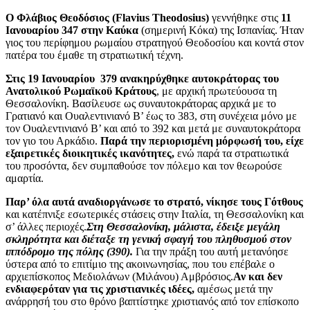
Ο Φλάβιος Θεοδόσιος (Flavius Theodosius)
γεννήθηκε στις
11
Ιανουαρίου 347 στην Καύκα
(σημερινή Κόκα) της Ισπανίας. Ήταν
γιος του περίφημου ρωμαίου στρατηγού Θεοδοσίου και κοντά στον
πατέρα του έμαθε τη στρατιωτική τέχνη.
Στις 19 Ιανουαρίου 379 ανακηρύχθηκε αυτοκράτορας του
Ανατολικού Ρωμαϊκοϋ Κράτους
, με αρχική πρωτεύουσα τη
Θεσσαλονίκη. Βασίλευσε ως συναυτοκράτορας αρχικά με το
Γρατιανό και Ουαλεντινιανό Β’ έως το 383, στη συνέχεια μόνο με
τον Ουαλεντινιανό Β’ και από το 392 και μετά με συναυτοκράτορα
τον γιο του Αρκάδιο.
Παρά την περιορισμένη μόρφωσή του, είχε
εξαιρετικές διοικητικές ικανότητες,
ενώ παρά τα στρατιωτικά
του προσόντα, δεν συμπαθούσε τον πόλεμο και τον θεωρούσε
αμαρτία.
Παρ’ όλα αυτά αναδιοργάνωσε το στρατό, νίκησε τους Γότθους
και κατέπνιξε εσωτερικές στάσεις στην Ιταλία, τη Θεσσαλονίκη και
σ’ άλλες περιοχές.
Στη Θεσσαλονίκη, μάλιστα, έδειξε μεγάλη
σκληρότητα και διέταξε τη γενική σφαγή του πληθυσμού στον
ιππόδρομο της πόλης (390).
Για την πράξη του αυτή μετανόησε
ύστερα από το επιτίμιο της ακοινωνησίας, που του επέβαλε ο
αρχιεπίσκοπος Μεδιολάνων (Μιλάνου) Αμβρόσιος.
Αν και δεν
ενδιαφερόταν για τις χριστιανικές ιδέες,
αμέσως μετά την
ανάρρησή του στο θρόνο βαπτίστηκε χριστιανός από τον επίσκοπο