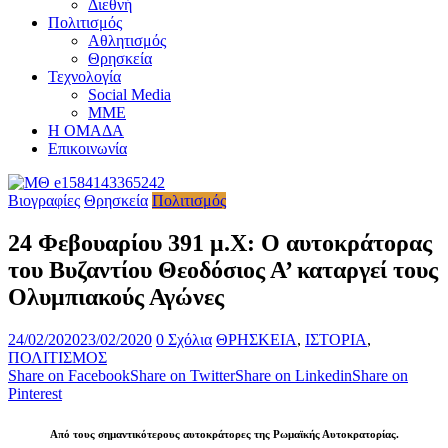
Διεθνή
Πολιτισμός
Αθλητισμός
Θρησκεία
Τεχνολογία
Social Media
ΜΜΕ
Η ΟΜΑΔΑ
Επικοινωνία
Βιογραφίες
Θρησκεία
Πολιτισμός
24 Φεβουαρίου 391 μ.Χ: Ο αυτοκράτορας
του Βυζαντίου Θεοδόσιος Α’ καταργεί τους
Ολυμπιακούς Αγώνες
24/02/2020
23/02/2020
0 Σχόλια
ΘΡΗΣΚΕΙΑ
,
ΙΣΤΟΡΙΑ
,
ΠΟΛΙΤΙΣΜΟΣ
Share on Facebook
Share on Twitter
Share on Linkedin
Share on
Pinterest
Από τους σημαντικότερους αυτοκράτορες της Ρωμαϊκής Αυτοκρατορίας.