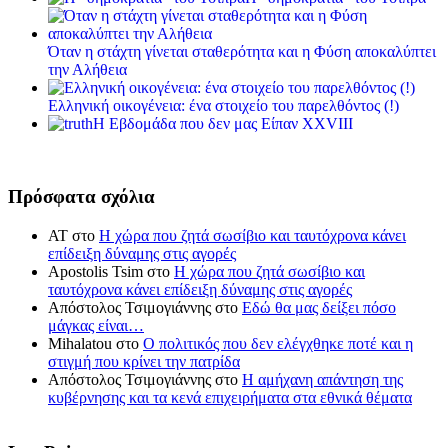
Όταν η στάχτη γίνεται σταθερότητα και η Φύση αποκαλύπτει
την Αλήθεια
Ελληνική οικογένεια: ένα στοιχείο του παρελθόντος (!)
Η Εβδομάδα που δεν μας Είπαν XXVIII
Πρόσφατα σχόλια
ΑΤ
στο
Η χώρα που ζητά σωσίβιο και ταυτόχρονα κάνει
επίδειξη δύναμης στις αγορές
Apostolis Tsim
στο
Η χώρα που ζητά σωσίβιο και
ταυτόχρονα κάνει επίδειξη δύναμης στις αγορές
Απόστολος Τσιμογιάννης
στο
Εδώ θα μας δείξει πόσο
μάγκας είναι…
Mihalatou
στο
Ο πολιτικός που δεν ελέγχθηκε ποτέ και η
στιγμή που κρίνει την πατρίδα
Απόστολος Τσιμογιάννης
στο
Η αμήχανη απάντηση της
κυβέρνησης και τα κενά επιχειρήματα στα εθνικά θέματα