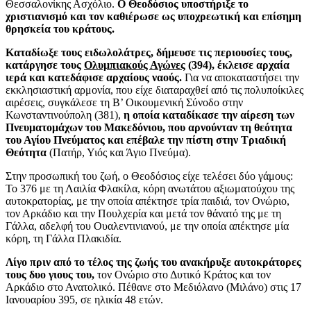
Θεσσαλονίκης Ασχόλιο.
Ο Θεοδόσιος υποστήριξε το
χριστιανισμό και τον καθιέρωσε ως υποχρεωτική και επίσημη
θρησκεία του κράτους.
Καταδίωξε τους ειδωλολάτρες, δήμευσε τις περιουσίες τους,
κατάργησε τους
Ολυμπιακούς Αγώνες
(394), έκλεισε αρχαία
ιερά και κατεδάφισε αρχαίους ναούς.
Για να αποκαταστήσει την
εκκλησιαστική αρμονία, που είχε διαταραχθεί από τις πολυποίκιλες
αιρέσεις, συγκάλεσε τη Β’ Οικουμενική Σύνοδο στην
Κωνσταντινούπολη (381),
η οποία καταδίκασε την αίρεση των
Πνευματομάχων του Μακεδόνιου, που αρνούνταν τη θεότητα
του Αγίου Πνεύματος και επέβαλε την πίστη στην Τριαδική
Θεότητα
(Πατήρ, Υιός και Άγιο Πνεύμα).
Στην προσωπική του ζωή, ο Θεοδόσιος είχε τελέσει δύο γάμους:
Το 376 με τη Λαιλία Φλακίλα, κόρη ανωτάτου αξιωματούχου της
αυτοκρατορίας, με την οποία απέκτησε τρία παιδιά, τον Ονώριο,
τον Αρκάδιο και την Πουλχερία και μετά τον θάνατό της με τη
Γάλλα, αδελφή του Ουαλεντινιανού, με την οποία απέκτησε μία
κόρη, τη Γάλλα Πλακιδία.
Λίγο πριν από το τέλος της ζωής του ανακήρυξε αυτοκράτορες
τους δυο γιους του,
τον Ονώριο στο Δυτικό Κράτος και τον
Αρκάδιο στο Ανατολικό. Πέθανε στο Μεδιόλανο (Μιλάνο) στις 17
Ιανουαρίου 395, σε ηλικία 48 ετών.