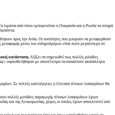
 Τα λιμάνια από όπου εμπορευόταν η Ουκρανία και η Ρωσία τα σιτηρά
προϊόντα.
ιδέψουν προς την Ασία. Οι ποσότητες που μπορούν να μεταφερθούν
στος μεταφοράς μέσω του σιδηροδρόμου είναι πολύ μεγαλύτερο σε
εμική κατάσταση.
Αξίζει να σημειωθεί πως πολλές χιλιάδες
ας»
ναρκοθετήθηκαν με αποτέλεσμα να καταστούν ακατάλληλα
εμαχίων. Σε πολλές καλλιέργειες η έλλειψη τέτοιων λιπασμάτων θα
 τούτου πολλές μονάδες παραγωγής τέτοιων λιπασμάτων έχουν
σίας και της Λευκορωσίας, χώρες οι οποίες έχουν αποκλειστεί από
 τρία ή και περισσότερα έτη) και όπως καταλαβαίνει κανείς το