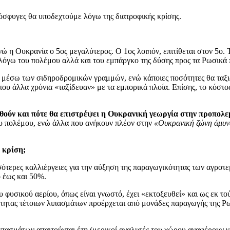
όσφυγες θα υποδεχτούμε λόγω της διατροφικής κρίσης.
ώ η Ουκρανία ο 5ος μεγαλύτερος. Ο 1ος λοιπόν, επιτίθεται στον 5ο.
λόγω του πολέμου αλλά και του εμπάργκο της δύσης προς τα Ρωσικά 
αι μέσω των σιδηροδρομικών γραμμών, ενώ κάποιες ποσότητες θα ταξ
ς που άλλα χρόνια «ταξίδευαν» με τα εμπορικά πλοία. Επίσης, το κό
θούν και πότε θα επιστρέψει η Ουκρανική γεωργία στην προπολ
υ πολέμου, ενώ άλλα που ανήκουν πλέον στην
«Ουκρανική ζώνη άμυν
 κρίση;
σσότερες καλλιέργειες για την αύξηση της παραγωγικότητας των αγροτ
 έως και 50%.
του φυσικού αερίου, όπως είναι γνωστό, έχει «εκτοξευθεί» και ως εκ
ότητας τέτοιων λιπασμάτων προέρχεται από μονάδες παραγωγής της Ρω
πασμάτων απαιτούνται έτη (μερικοί αναλυτές του χώρου αναφέρουν για