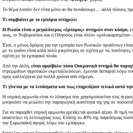
Το θέμα λοιπόν δεν είναι μόνο αν θα πεινάσουμε… αλλά πόσους πρ
Τι συμβαίνει με το εμπόριο σιτηρών;
Η Ρωσία είναι ο μεγαλύτερος «έμπορος» σιτηρών στον κόσμο,
εν
τους, το Νοβοροσίσκ και η Οδησσός είναι πλέον «μπλοκαρισμένα» 
Έτσι, ο μόνος δρόμος για την εμπορία των Ρωσικών προϊόντων είν
με το τραίνο είναι κατά πολύ μικρότερες σε σχέση με τις ποσότητε
σχέση με τα εμπορικά πλοία.
Από την άλλη,
είναι αμφίβολο πόσα Ουκρανικά σιτηρά θα παραχ
στρεμμάτων αγροτικών εκμεταλλεύσεων, έμειναν άσπαρτα λόγω το
προς καλλιέργεια για πολλά χρόνια από σήμερα.
Τι γίνεται με τα λιπάσματα και πως επηρεάζουν τελικά αυτά την
Η νιτρική αμμωνία είναι το λίπασμα που χρησιμοποιείται στις περι
μπορούσε να μειώσει την παραγωγική ικανότητα της γης σε ποσοστό
Για να παραχθεί νιτρική αμμωνία χρειάζεται φυσικό αέριο. Η τιμή 
αναστείλει τη λειτουργίας τους. Επίσης το 40% της παγκόσμιας ποσ
την Ευρωπαϊκή αγορά, λόγω του εμπάργκο.
Επιπλέον, για να δημιουργηθούν νέες μονάδες παραγωγής τέτοιων λι