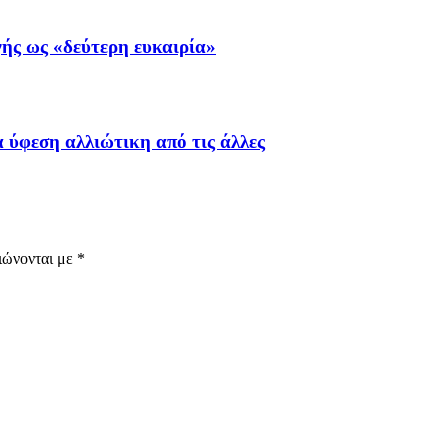
ής ως «δεύτερη ευκαιρία»
α ύφεση αλλιώτικη από τις άλλες
ιώνονται με
*