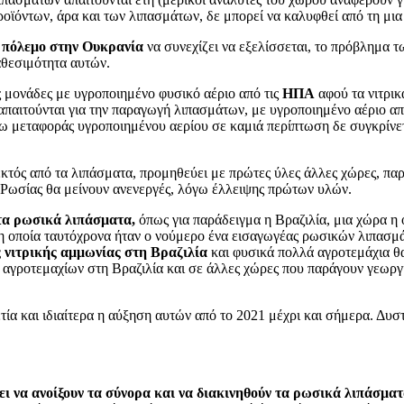
ϊόντων, άρα και των λιπασμάτων, δε μπορεί να καλυφθεί από τη μια
ν πόλεμο στην Ουκρανία
να συνεχίζει να εξελίσσεται, το πρόβλημα τ
ιαθεσιμότητα αυτών.
 μονάδες με υγροποιημένο φυσικό αέριο από τις
ΗΠΑ
αφού τα νιτρικ
απαιτούνται για την παραγωγή λιπασμάτων, με υγροποιημένο αέριο α
ω μεταφοράς υγροποιημένου αερίου σε καμιά περίπτωση δε συγκρίνετ
εκτός από τα λιπάσματα, προμηθεύει με πρώτες ύλες άλλες χώρες, π
Ρωσίας θα μείνουν ανενεργές, λόγω έλλειψης πρώτων υλών.
τα ρωσικά λιπάσματα,
όπως για παράδειγμα η Βραζιλία, μια χώρα η ο
η οποία ταυτόχρονα ήταν ο νούμερο ένα εισαγωγέας ρωσικών λιπασμάτ
ς νιτρικής αμμωνίας στη Βραζιλία
και φυσικά πολλά αγροτεμάχια θα
 αγροτεμαχίων στη Βραζιλία και σε άλλες χώρες που παράγουν γεωργι
ία και ιδιαίτερα η αύξηση αυτών από το 2021 μέχρι και σήμερα. Δυστυ
ι να ανοίξουν τα σύνορα και να διακινηθούν τα ρωσικά λιπάσματ