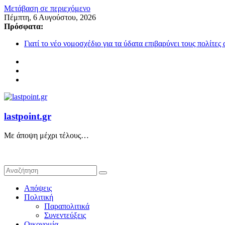
Μετάβαση σε περιεχόμενο
Πέμπτη, 6 Αυγούστου, 2026
Πρόσφατα:
Γιατί το νέο νομοσχέδιο για τα ύδατα επιβαρύνει τους πολίτες
Όταν η στάχτη γίνεται σταθερότητα και η Φύση αποκαλύπτει 
Το “Πανάθλιο” έργο και οι… “Ελληναράδες”!
Προοδευτισμός της πλάκας
Η Εβδομάδα που δεν μας Είπαν XXVIII
lastpoint.gr
Με άποψη μέχρι τέλους…
Απόψεις
Πολιτική
Παραπολιτικά
Συνεντεύξεις
Οικονομία