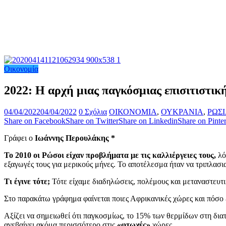
Οικονομία
2022: Η αρχή μιας παγκόσμιας επισιτιστικ
04/04/2022
04/04/2022
0 Σχόλια
ΟΙΚΟΝΟΜΙΑ
,
ΟΥΚΡΑΝΙΑ
,
ΡΩΣ
Share on Facebook
Share on Twitter
Share on Linkedin
Share on Pinter
Γράφει ο
Ιωάννης Περουλάκης *
Το 2010 οι Ρώσοι είχαν προβλήματα με τις καλλιέργειες τους,
λό
εξαγωγές τους για μερικούς μήνες. Το αποτέλεσμα ήταν να τριπλασια
Τι έγινε τότε;
Τότε είχαμε διαδηλώσεις, πολέμους και μεταναστευτικ
Στο παρακάτω γράφημα φαίνεται ποιες Αφρικανικές χώρες και πόσο εξ
Αξίζει να σημειωθεί ότι παγκοσμίως, το 15% των θερμίδων στη διατρ
ανεβαίνει ακόμα περισσότερο στις
«φτωχές»
χώρες.