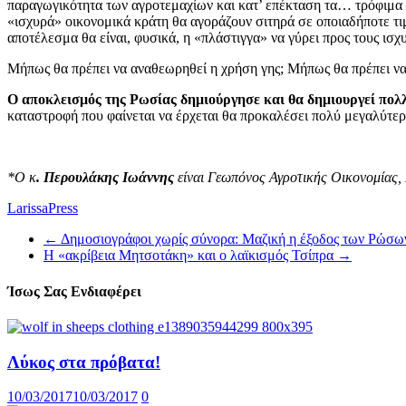
παραγωγικότητα των αγροτεμαχίων και κατ’ επέκταση τα… τρόφιμα τ
«ισχυρά» οικονομικά κράτη θα αγοράζουν σιτηρά σε οποιαδήποτε τι
αποτέλεσμα θα είναι, φυσικά, η «πλάστιγγα» να γύρει προς τους ισ
Μήπως θα πρέπει να αναθεωρηθεί η χρήση γης; Μήπως θα πρέπει να
Ο αποκλεισμός της Ρωσίας δημιούργησε και θα δημιουργεί πολλ
καταστροφή που φαίνεται να έρχεται θα προκαλέσει πολύ μεγαλύτερ
*Ο κ
. Περουλάκης Ιωάννης
είναι Γεωπόνος Αγροτικής Οικονομίας
LarissaPress
←
Δημοσιογράφοι χωρίς σύνορα: Μαζική η έξοδος των Ρώσ
Η «ακρίβεια Μητσοτάκη» και ο λαϊκισμός Τσίπρα
→
Ίσως Σας Ενδιαφέρει
Λύκος στα πρόβατα!
10/03/2017
10/03/2017
0