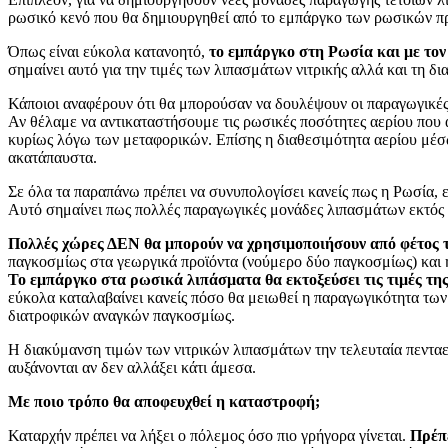
ρωσικό κενό που θα δημιουργηθεί από το εμπάργκο των ρωσικών προ
Όπως είναι εύκολα κατανοητό,
το εμπάργκο στη Ρωσία και με το
σημαίνει αυτό για την τιμές των λιπασμάτων νιτρικής αλλά και τη δ
Κάποιοι αναφέρουν ότι θα μπορούσαν να δουλέψουν οι παραγωγικές
Αν θέλαμε να αντικαταστήσουμε τις ρωσικές ποσότητες αερίου που 
κυρίως λόγω των μεταφορικών. Επίσης η διαθεσιμότητα αερίου μέσ
ακατάπαυστα.
Σε όλα τα παραπάνω πρέπει να συνυπολογίσει κανείς πως η Ρωσία, 
Αυτό σημαίνει πως πολλές παραγωγικές μονάδες λιπασμάτων εκτός 
Πολλές χώρες ΔΕΝ θα μπορούν να χρησιμοποιήσουν από φέτος 
παγκοσμίως στα γεωργικά προϊόντα (νούμερο δύο παγκοσμίως) και 
Το εμπάργκο στα ρωσικά λιπάσματα θα εκτοξεύσει τις τιμές τη
εύκολα καταλαβαίνει κανείς πόσο θα μειωθεί η παραγωγικότητα των
διατροφικών αναγκών παγκοσμίως.
Η διακύμανση τιμών των νιτρικών λιπασμάτων την τελευταία πενταετ
αυξάνονται αν δεν αλλάξει κάτι άμεσα.
Με ποιο τρόπο θα αποφευχθεί η καταστροφή;
Καταρχήν πρέπει να λήξει ο πόλεμος όσο πιο γρήγορα γίνεται.
Πρέπε