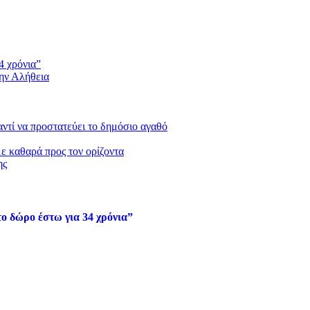
4 χρόνια”
την Αλήθεια
 αντί να προστατεύει το δημόσιο αγαθό
με καθαρά προς τον ορίζοντα
ης
ο δώρο έστω για 34 χρόνια”