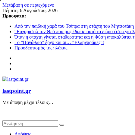
Μετάβαση σε περιεχόμενο
Πέμπτη, 6 Αυγούστου, 2026
Πρόσφατα:
Από την παιδική χαρά του Τσίπρα στη στάχτη του Μητσοτάκη
“Ευχαριστώ τον Θεό που μας έδωσε αυτό το δώρο έστω για 3
Όταν η στάχτη γίνεται σταθερότητα και η Φύση αποκαλύπτει 
Το “Πανάθλιο” έργο και οι… “Ελληναράδες”!
Προοδευτισμός της πλάκας
lastpoint.gr
Με άποψη μέχρι τέλους…
Απόψεις