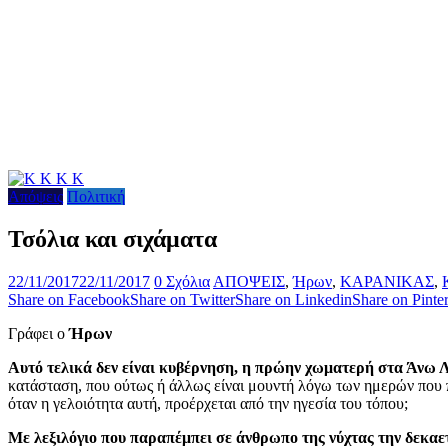
Απόψεις
Πολιτική
Τσόλια και σιχάματα
22/11/2017
22/11/2017
0 Σχόλια
ΑΠΟΨΕΙΣ
,
Ήρων
,
ΚΑΡΑΝΙΚΑΣ
,
Share on Facebook
Share on Twitter
Share on Linkedin
Share on Pinter
Γράφει ο
Ήρων
Αυτό τελικά δεν είναι κυβέρνηση, η πρώην χωματερή στα Άνω Λι
κατάσταση, που ούτως ή άλλως είναι μουντή λόγω των ημερών που
όταν η γελοιότητα αυτή, προέρχεται από την ηγεσία του τόπου;
Με λεξιλόγιο που παραπέμπει σε άνθρωπο της νύχτας την δεκαετ