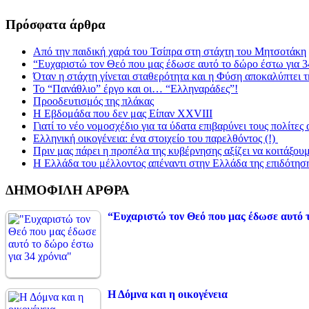
Πρόσφατα άρθρα
Από την παιδική χαρά του Τσίπρα στη στάχτη του Μητσοτάκη
“Ευχαριστώ τον Θεό που μας έδωσε αυτό το δώρο έστω για 3
Όταν η στάχτη γίνεται σταθερότητα και η Φύση αποκαλύπτει 
Το “Πανάθλιο” έργο και οι… “Ελληναράδες”!
Προοδευτισμός της πλάκας
Η Εβδομάδα που δεν μας Είπαν XXVIII
Γιατί το νέο νομοσχέδιο για τα ύδατα επιβαρύνει τους πολίτες
Ελληνική οικογένεια: ένα στοιχείο του παρελθόντος (!)
Πριν μας πάρει η προπέλα της κυβέρνησης αξίζει να κοιτάξου
Η Ελλάδα του μέλλοντος απέναντι στην Ελλάδα της επιδότησ
ΔΗΜΟΦΙΛΗ ΑΡΘΡΑ
“Ευχαριστώ τον Θεό που μας έδωσε αυτό τ
Η Δόμνα και η οικογένεια