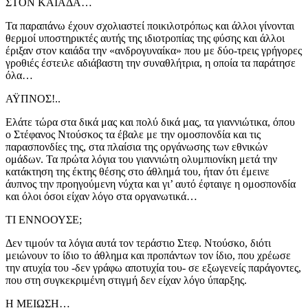
ΣΤΟΝ ΚΑΙΑΔΑ…
Τα παραπάνω έχουν σχολιαστεί ποικιλοτρόπως και άλλοι γίνονται
θερμοί υποστηρικτές αυτής της ιδιοτροπίας της φύσης και άλλοι
έριξαν στον καιάδα την «ανδρογυναίκα» που με δύο-τρεις γρήγορες
γροθιές έστειλε αδιάβαστη την συναθλήτρια, η οποία τα παράτησε
όλα…
ΑΫΠΝΟΣ!..
Ελάτε τώρα στα δικά μας και πολύ δικά μας, τα γιαννιώτικα, όπου
ο Στέφανος Ντούσκος τα έβαλε με την ομοσπονδία και τις
παρασπονδίες της, στα πλαίσια της οργάνωσης των εθνικών
ομάδων. Τα πρώτα λόγια του γιαννιώτη ολυμπιονίκη μετά την
κατάκτηση της έκτης θέσης στο άθλημά του, ήταν ότι έμεινε
άυπνος την προηγούμενη νύχτα και γι’ αυτό έφταιγε η ομοσπονδία
και όλοι όσοι είχαν λόγο στα οργανωτικά…
ΤΙ ΕΝΝΟΟΥΣΕ;
Δεν τιμούν τα λόγια αυτά τον τεράστιο Στεφ. Ντούσκο, διότι
μειώνουν το ίδιο το άθλημα και προπάντων τον ίδιο, που χρέωσε
την ατυχία του -δεν γράφω αποτυχία του- σε εξωγενείς παράγοντες,
που στη συγκεκριμένη στιγμή δεν είχαν λόγο ύπαρξης.
Η ΜΕΙΩΣΗ…