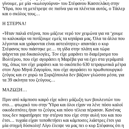
γίνουμε, με μία «κωλογούρνα» του Στέφανου Κασσελάκη στην
Ύδρα, που τη μετέτρεψε σε πισίνα για να πλένεται αυτός, ο Τάιλερ
και ο σκύλος τους…
Η ΣΤΕΡΝΑ!
«Ήταν παλιά στέρνα, που μάζευε νερό τον χειμώνα για να ‘χουμε
το καλοκαίρι να ποτίζουμε εμείς τα κηπάρια μας. Όλα τα άλλα που
λέγονται και γράφονται είναι αστειότητες» απαντάει ο κυρ
Στέφανος που πιάστηκε με… τη γίδα στην πλάτη και τώρα
ψάχνεται για δικαιολογίες. Τον είχε μαράνει το διαμέρισμα του
Βολτέρου, που είχε αγοράσει η Μαρέβα για να έχει στα γεράματά
της, όπως τον είχε μαράνει και το οικόπεδο 630 τετραγωνικά μέτρα
στον Αγιο Μηνά Ζαγορίου, που είχε αγοράσει το πρωθυπουργικό
ζεύγος και εν χορώ τα Συριζόπουλα δεν βάζουν γλώσσα μέσα, για
τα 39 ακίνητα του ζεύγους…
ΜΑΖΩΞΗ…
Πριν από κάμποσο καιρό είχε κάνει μάζωξη των βουλευτών του
στο… φτωχικό του στην Ύδρα και όλοι είχαν να λένε πόσο καλοί
οικοδεσπότες ήταν το ζεύγος και πόσο τέλεια πέρασαν. Κανένας
τους δεν παρατήρησε την στέρνα που είχε στην αυλή του και που
έτσι… τυχαία είχαν τοποθετήσει και κάμποσες λιάστρες έτσι για
μία στιγμή δύσκολη! Λίγο έλειψε να μας πει ο κυρ Στέφανος ότι η