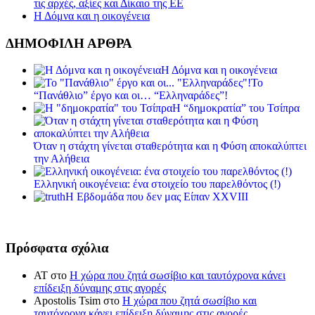
τις αρχές, αξίες και Δίκαιο της ΕΕ
Η Δόμνα και η οικογένεια
ΔΗΜΟΦΙΛΗ ΑΡΘΡΑ
Η Δόμνα και η οικογένεια
Το
“Πανάθλιο” έργο και οι… “Ελληναράδες”!
Η “δημοκρατία” του Τσίπρα
Όταν η στάχτη γίνεται σταθερότητα και η Φύση αποκαλύπτει
την Αλήθεια
Ελληνική οικογένεια: ένα στοιχείο του παρελθόντος (!)
Η Εβδομάδα που δεν μας Είπαν XXVIII
Πρόσφατα σχόλια
ΑΤ
στο
Η χώρα που ζητά σωσίβιο και ταυτόχρονα κάνει
επίδειξη δύναμης στις αγορές
Apostolis Tsim
στο
Η χώρα που ζητά σωσίβιο και
ταυτόχρονα κάνει επίδειξη δύναμης στις αγορές