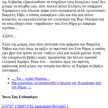
της Αλβανίας εξακολουθούν να στηρίζουν τους δεσμώτες τους! Δεν
μπορώ να ανεχθώ εγώ, ούτε πολλοί άλλοι Έλληνες ότι υπάρχουν
Χιμαριώτες που έδωσαν ψήφο στον σοσιαλιστή αλλά «μειονοτικό»
Βαγγέλη Τάβο, ο οποίος καταφέρνει εδώ και δύο και πλέον
δεκαετίες να εκμεταλλεύεται τον ελληνισμό της Βορ. Ηπείρου και
να τους οδηγεί στον «παράδεισο» του Έντι Ράμα με διάφορα
τερτίπια…
ΑΞΙΟΙ…
Άξιοι της μοίρας τους όσοι πίστεψαν στα οράματα του Βαγγέλη
Τάβου και έτσι όπως τα ορίζει το αφεντικό του Εντι Ράμα, ο οποίος
έχει βρει ένα τρόπο να τον «ταΐζει» εδώ και πολλά χρόνια. Αυτή
την υποχρέωση βγάζει τώρα, τιμωρώντας την άλλοτε κραταιά
ελληνική Χιμάρα. Ήταν ένα… πεσκέσι προς τον αφέντη,
αφήνοντας κατά μέρος την ιστορία που θέλει τη Χιμάρα να βγάζει
λιοντάρια!..
←
Τα… woke θύματα…
Θα μπορούσε να αποφευχθεί η άλωση της Χειμάρρας από
τον Ράμα;
→
Ίσως Σας Ενδιαφέρει