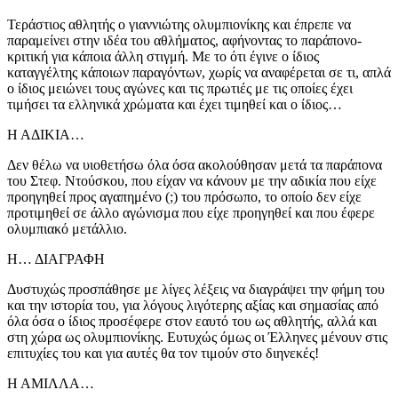
Τεράστιος αθλητής ο γιαννιώτης ολυμπιονίκης και έπρεπε να
παραμείνει στην ιδέα του αθλήματος, αφήνοντας το παράπονο-
κριτική για κάποια άλλη στιγμή. Με το ότι έγινε ο ίδιος
καταγγέλτης κάποιων παραγόντων, χωρίς να αναφέρεται σε τι, απλά
ο ίδιος μειώνει τους αγώνες και τις πρωτιές με τις οποίες έχει
τιμήσει τα ελληνικά χρώματα και έχει τιμηθεί και ο ίδιος…
Η ΑΔΙΚΙΑ…
Δεν θέλω να υιοθετήσω όλα όσα ακολούθησαν μετά τα παράπονα
του Στεφ. Ντούσκου, που είχαν να κάνουν με την αδικία που είχε
προηγηθεί προς αγαπημένο (;) του πρόσωπο, το οποίο δεν είχε
προτιμηθεί σε άλλο αγώνισμα που είχε προηγηθεί και που έφερε
ολυμπιακό μετάλλιο.
Η… ΔΙΑΓΡΑΦΗ
Δυστυχώς προσπάθησε με λίγες λέξεις να διαγράψει την φήμη του
και την ιστορία του, για λόγους λιγότερης αξίας και σημασίας από
όλα όσα ο ίδιος προσέφερε στον εαυτό του ως αθλητής, αλλά και
στη χώρα ως ολυμπιονίκης. Ευτυχώς όμως οι Έλληνες μένουν στις
επιτυχίες του και για αυτές θα τον τιμούν στο διηνεκές!
Η ΑΜΙΛΛΑ…