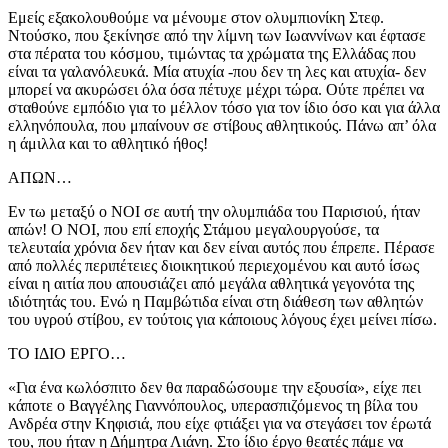
Εμείς εξακολουθούμε να μένουμε στον ολυμπιονίκη Στεφ.
Ντούσκο, που ξεκίνησε από την λίμνη των Ιωαννίνων και έφτασε
στα πέρατα του κόσμου, τιμώντας τα χρώματα της Ελλάδας που
είναι τα γαλανόλευκά. Μία ατυχία -που δεν τη λες και ατυχία- δεν
μπορεί να ακυρώσει όλα όσα πέτυχε μέχρι τώρα. Ούτε πρέπει να
σταθούνε εμπόδιο για το μέλλον τόσο για τον ίδιο όσο και για άλλα
ελληνόπουλα, που μπαίνουν σε στίβους αθλητικούς. Πάνω απ’ όλα
η άμιλλα και το αθλητικό ήθος!
ΑΠΩΝ…
Εν τω μεταξύ ο ΝΟΙ σε αυτή την ολυμπιάδα του Παρισιού, ήταν
απών! Ο ΝΟΙ, που επί εποχής Στάμου μεγαλουργούσε, τα
τελευταία χρόνια δεν ήταν και δεν είναι αυτός που έπρεπε. Πέρασε
από πολλές περιπέτειες διοικητικού περιεχομένου και αυτό ίσως
είναι η αιτία που απουσιάζει από μεγάλα αθλητικά γεγονότα της
ιδιότητάς του. Ενώ η Παμβώτιδα είναι στη διάθεση των αθλητών
του υγρού στίβου, εν τούτοις για κάποιους λόγους έχει μείνει πίσω.
ΤΟ ΙΔΙΟ ΕΡΓΟ…
«Για ένα κωλόσπιτο δεν θα παραδώσουμε την εξουσία», είχε πει
κάποτε ο Βαγγέλης Γιαννόπουλος, υπερασπιζόμενος τη βίλα του
Ανδρέα στην Κηφισιά, που είχε φτιάξει για να στεγάσει τον έρωτά
του, που ήταν η Δήμητρα Λιάνη. Στο ίδιο έργο θεατές πάμε να