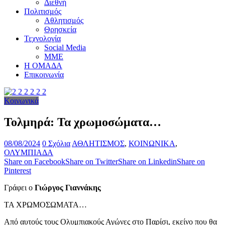
Διεθνή
Πολιτισμός
Αθλητισμός
Θρησκεία
Τεχνολογία
Social Media
ΜΜΕ
Η ΟΜΑΔΑ
Επικοινωνία
Κοινωνικά
Τολμηρά: Τα χρωμοσώματα…
08/08/2024
0 Σχόλια
ΑΘΛΗΤΙΣΜΟΣ
,
ΚΟΙΝΩΝΙΚΑ
,
ΟΛΥΜΠΙΑΔΑ
Share on Facebook
Share on Twitter
Share on Linkedin
Share on
Pinterest
Γράφει ο
Γιώργος Γιαννάκης
ΤΑ ΧΡΩΜΟΣΩΜΑΤΑ…
Από αυτούς τους Ολυμπιακούς Αγώνες στο Παρίσι, εκείνο που θα