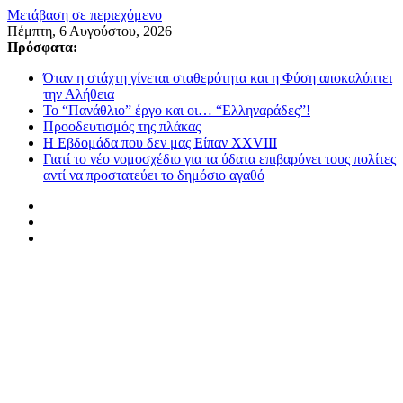
Μετάβαση σε περιεχόμενο
Πέμπτη, 6 Αυγούστου, 2026
Πρόσφατα:
Όταν η στάχτη γίνεται σταθερότητα και η Φύση αποκαλύπτει
την Αλήθεια
Το “Πανάθλιο” έργο και οι… “Ελληναράδες”!
Προοδευτισμός της πλάκας
Η Εβδομάδα που δεν μας Είπαν XXVIII
Γιατί το νέο νομοσχέδιο για τα ύδατα επιβαρύνει τους πολίτες
αντί να προστατεύει το δημόσιο αγαθό