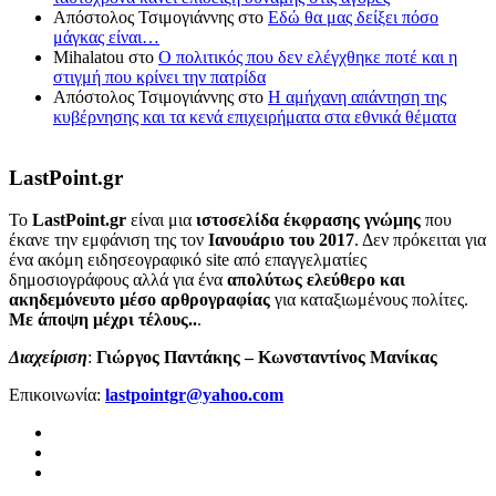
Απόστολος Τσιμογιάννης
στο
Εδώ θα μας δείξει πόσο
μάγκας είναι…
Mihalatou
στο
Ο πολιτικός που δεν ελέγχθηκε ποτέ και η
στιγμή που κρίνει την πατρίδα
Απόστολος Τσιμογιάννης
στο
Η αμήχανη απάντηση της
κυβέρνησης και τα κενά επιχειρήματα στα εθνικά θέματα
LastPoint.gr
To
LastPoint.gr
είναι μια
ιστοσελίδα έκφρασης γνώμης
που
έκανε την εμφάνιση της τον
Ιανουάριο του 2017
. Δεν πρόκειται για
ένα ακόμη ειδησεογραφικό site από επαγγελματίες
δημοσιογράφους αλλά για ένα
απολύτως ελεύθερο και
ακηδεμόνευτο μέσο αρθρογραφίας
για καταξιωμένους πολίτες.
Με άποψη μέχρι τέλους..
.
Διαχείριση
:
Γιώργος Παντάκης – Κωνσταντίνος Μανίκας
Επικοινωνία:
lastpointgr@yahoo.com