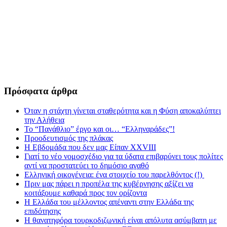
Πρόσφατα άρθρα
Όταν η στάχτη γίνεται σταθερότητα και η Φύση αποκαλύπτει
την Αλήθεια
Το “Πανάθλιο” έργο και οι… “Ελληναράδες”!
Προοδευτισμός της πλάκας
Η Εβδομάδα που δεν μας Είπαν XXVIII
Γιατί το νέο νομοσχέδιο για τα ύδατα επιβαρύνει τους πολίτες
αντί να προστατεύει το δημόσιο αγαθό
Ελληνική οικογένεια: ένα στοιχείο του παρελθόντος (!)
Πριν μας πάρει η προπέλα της κυβέρνησης αξίζει να
κοιτάξουμε καθαρά προς τον ορίζοντα
Η Ελλάδα του μέλλοντος απέναντι στην Ελλάδα της
επιδότησης
Η θανατηφόρα τουρκοδιζωνική είναι απόλυτα ασύμβατη με