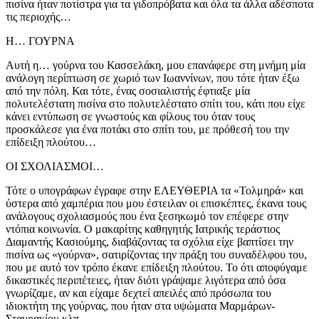
πισίνα ήταν ποτίστρα για τα γιδοπρόβατα και όλα τα άλλα αδέσποτα
τις περιοχής…
Η… ΓΟΥΡΝΑ
Αυτή η… γούρνα του Κασσελάκη, μου επανάφερε στη μνήμη μία
ανάλογη περίπτωση σε χωριό των Ιωαννίνων, που τότε ήταν έξω
από την πόλη. Και τότε, ένας σοσιαλιστής έφτιαξε μία
πολυτελέστατη πισίνα στο πολυτελέστατο σπίτι του, κάτι που είχε
κάνει εντύπωση σε γνωστούς και φίλους του όταν τους
προσκάλεσε για ένα ποτάκι στο σπίτι του, με πρόθεσή του την
επίδειξη πλούτου…
ΟΙ ΣΧΟΛΙΑΣΜΟΙ…
Τότε ο υπογράφων έγραφε στην ΕΛΕΥΘΕΡΙΑ τα «Τολμηρά» και
ύστερα από χαμπέρια που μου έστειλαν οι επισκέπτες, έκανα τους
ανάλογους σχολιασμούς που ένα ξεσηκωμό τον επέφερε στην
ντόπια κοινωνία. Ο μακαρίτης καθηγητής Ιατρικής τεράστιος
Διαμαντής Κασιούμης, διαβάζοντας τα σχόλια είχε βαπτίσει την
πισίνα ως «γούρνα», σατιρίζοντας την πράξη του συναδέλφου του,
που με αυτό τον τρόπο έκανε επίδειξη πλούτου. Το ότι αποφύγαμε
δικαστικές περιπέτειες, ήταν διότι γράψαμε λιγότερα από όσα
γνωρίζαμε, αν και είχαμε δεχτεί απειλές από πρόσωπα του
ιδιοκτήτη της γούρνας, που ήταν στα υψώματα Μαρμάρων-
Σταυρακίου κλπ.