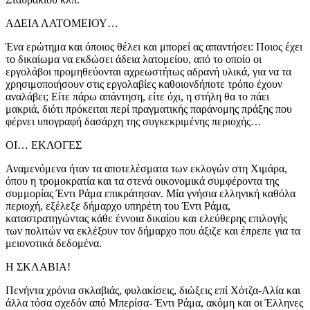
ΑΔΕΙΑ ΛΑΤΟΜΕΙΟΥ…
Ένα ερώτημα και όποιος θέλει και μπορεί ας απαντήσει: Ποιος έχει
το δικαίωμα να εκδώσει άδεια λατομείου, από το οποίο οι
εργολάβοι προμηθεύονται αχρεωστήτως αδρανή υλικά, για να τα
χρησιμοποιήσουν στις εργολαβίες καθοιονδήποτε τρόπο έχουν
αναλάβει; Είτε πάρω απάντηση, είτε όχι, η στήλη θα το πάει
μακριά, διότι πρόκειται περί πραγματικής παράνομης πράξης που
φέρνει υπογραφή δασάρχη της συγκεκριμένης περιοχής…
ΟΙ… ΕΚΛΟΓΕΣ
Αναμενόμενα ήταν τα αποτελέσματα των εκλογών στη Χιμάρα,
όπου η τρομοκρατία και τα στενά οικονομικά συμφέροντα της
συμμορίας Έντι Ράμα επικράτησαν. Μία γνήσια ελληνική καθόλα
περιοχή, εξέλεξε δήμαρχο υπηρέτη του Έντι Ράμα,
καταστρατηγώντας κάθε έννοια δικαίου και ελεύθερης επιλογής
των πολιτών να εκλέξουν τον δήμαρχο που άξιζε και έπρεπε για τα
μειονοτικά δεδομένα.
Η ΣΚΛΑΒΙΑ!
Πενήντα χρόνια σκλαβιάς, φυλακίσεις, διώξεις επί Χότζα-Αλία και
άλλα τόσα σχεδόν από Μπερίσα- Έντι Ράμα, ακόμη και οι Έλληνες