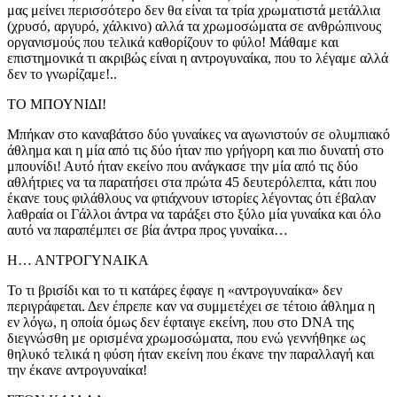
μας μείνει περισσότερο δεν θα είναι τα τρία χρωματιστά μετάλλια
(χρυσό, αργυρό, χάλκινο) αλλά τα χρωμοσώματα σε ανθρώπινους
οργανισμούς που τελικά καθορίζουν το φύλο! Μάθαμε και
επιστημονικά τι ακριβώς είναι η αντρογυναίκα, που το λέγαμε αλλά
δεν το γνωρίζαμε!..
ΤΟ ΜΠΟΥΝΙΔΙ!
Μπήκαν στο καναβάτσο δύο γυναίκες να αγωνιστούν σε ολυμπιακό
άθλημα και η μία από τις δύο ήταν πιο γρήγορη και πιο δυνατή στο
μπουνίδι! Αυτό ήταν εκείνο που ανάγκασε την μία από τις δύο
αθλήτριες να τα παρατήσει στα πρώτα 45 δευτερόλεπτα, κάτι που
έκανε τους φιλάθλους να φτιάχνουν ιστορίες λέγοντας ότι έβαλαν
λαθραία οι Γάλλοι άντρα να ταράξει στο ξύλο μία γυναίκα και όλο
αυτό να παραπέμπει σε βία άντρα προς γυναίκα…
Η… ΑΝΤΡΟΓΥΝΑΙΚΑ
Το τι βρισίδι και το τι κατάρες έφαγε η «αντρογυναίκα» δεν
περιγράφεται. Δεν έπρεπε καν να συμμετέχει σε τέτοιο άθλημα η
εν λόγω, η οποία όμως δεν έφταιγε εκείνη, που στο DNA της
διεγνώσθη με ορισμένα χρωμοσώματα, που ενώ γεννήθηκε ως
θηλυκό τελικά η φύση ήταν εκείνη που έκανε την παραλλαγή και
την έκανε αντρογυναίκα!