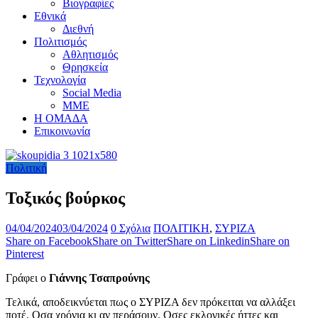
Βιογραφίες
Εθνικά
Διεθνή
Πολιτισμός
Αθλητισμός
Θρησκεία
Τεχνολογία
Social Media
ΜΜΕ
Η ΟΜΑΔΑ
Επικοινωνία
Πολιτική
Τοξικός βούρκος
04/04/2024
03/04/2024
0 Σχόλια
ΠΟΛΙΤΙΚΗ
,
ΣΥΡΙΖΑ
Share on Facebook
Share on Twitter
Share on Linkedin
Share on
Pinterest
Γράφει ο
Γιάννης Τσαπρούνης
Τελικά, αποδεικνύεται πως ο ΣΥΡΙΖΑ δεν πρόκειται να αλλάξει
ποτέ. Οσα χρόνια κι αν περάσουν. Οσες εκλογικές ήττες και