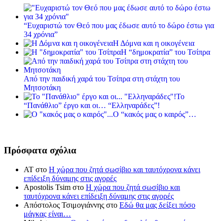
“Ευχαριστώ τον Θεό που μας έδωσε αυτό το δώρο έστω για
34 χρόνια”
Η Δόμνα και η οικογένεια
Η “δημοκρατία” του Τσίπρα
Από την παιδική χαρά του Τσίπρα στη στάχτη του
Μητσοτάκη
Το
“Πανάθλιο” έργο και οι… “Ελληναράδες”!
Ο “κακός μας ο καιρός”…
Πρόσφατα σχόλια
ΑΤ
στο
Η χώρα που ζητά σωσίβιο και ταυτόχρονα κάνει
επίδειξη δύναμης στις αγορές
Apostolis Tsim
στο
Η χώρα που ζητά σωσίβιο και
ταυτόχρονα κάνει επίδειξη δύναμης στις αγορές
Απόστολος Τσιμογιάννης
στο
Εδώ θα μας δείξει πόσο
μάγκας είναι…