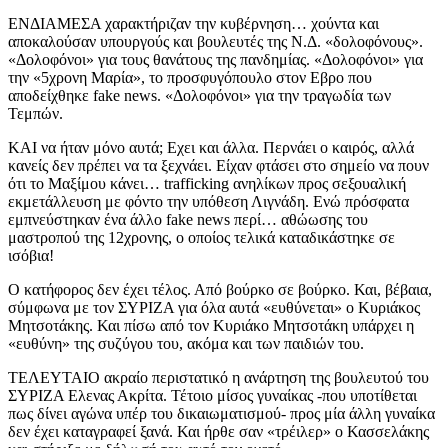
ΕΝΔΙΑΜΕΣΑ χαρακτήριζαν την κυβέρνηση… χούντα και
αποκαλούσαν υπουργούς και βουλευτές της Ν.Δ. «δολοφόνους».
«Δολοφόνοι» για τους θανάτους της πανδημίας. «Δολοφόνοι» για
την «5χρονη Μαρία», το προσφυγόπουλο στον Εβρο που
αποδείχθηκε fake news. «Δολοφόνοι» για την τραγωδία των
Τεμπών.
ΚΑΙ να ήταν μόνο αυτά; Εχει και άλλα. Περνάει ο καιρός, αλλά
κανείς δεν πρέπει να τα ξεχνάει. Είχαν φτάσει στο σημείο να πουν
ότι το Μαξίμου κάνει… trafficking ανηλίκων προς σεξουαλική
εκμετάλλευση με φόντο την υπόθεση Λιγνάδη. Ενώ πρόσφατα
εμπνεύστηκαν ένα άλλο fake news περί… αθώωσης του
μαστροπού της 12χρονης, ο οποίος τελικά καταδικάστηκε σε
ισόβια!
Ο κατήφορος δεν έχει τέλος. Από βούρκο σε βούρκο. Και, βέβαια,
σύμφωνα με τον ΣΥΡΙΖΑ για όλα αυτά «ευθύνεται» ο Κυριάκος
Μητσοτάκης. Και πίσω από τον Κυριάκο Μητσοτάκη υπάρχει η
«ευθύνη» της συζύγου του, ακόμα και των παιδιών του.
ΤΕΛΕΥΤΑΙΟ ακραίο περιστατικό η ανάρτηση της βουλευτού του
ΣΥΡΙΖΑ Ελενας Ακρίτα. Τέτοιο μίσος γυναίκας -που υποτίθεται
πως δίνει αγώνα υπέρ του δικαιωματισμού- προς μία άλλη γυναίκα
δεν έχει καταγραφεί ξανά. Και ήρθε σαν «τρέιλερ» ο Κασσελάκης