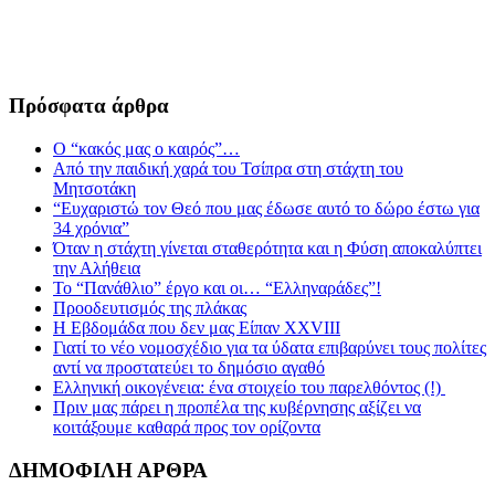
Πρόσφατα άρθρα
Ο “κακός μας ο καιρός”…
Από την παιδική χαρά του Τσίπρα στη στάχτη του
Μητσοτάκη
“Ευχαριστώ τον Θεό που μας έδωσε αυτό το δώρο έστω για
34 χρόνια”
Όταν η στάχτη γίνεται σταθερότητα και η Φύση αποκαλύπτει
την Αλήθεια
Το “Πανάθλιο” έργο και οι… “Ελληναράδες”!
Προοδευτισμός της πλάκας
Η Εβδομάδα που δεν μας Είπαν XXVIII
Γιατί το νέο νομοσχέδιο για τα ύδατα επιβαρύνει τους πολίτες
αντί να προστατεύει το δημόσιο αγαθό
Ελληνική οικογένεια: ένα στοιχείο του παρελθόντος (!)
Πριν μας πάρει η προπέλα της κυβέρνησης αξίζει να
κοιτάξουμε καθαρά προς τον ορίζοντα
ΔΗΜΟΦΙΛΗ ΑΡΘΡΑ