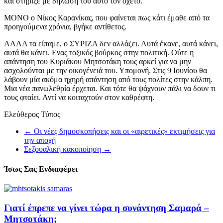
και στήριξε με δήλωσή του αυτό τον οχετό.
ΜΟΝΟ ο Νίκος Καρανίκας, που φαίνεται πως κάτι έμαθε από τα
προηγούμενα χρόνια, βγήκε αντίθετος.
ΑΛΛΑ τα είπαμε, ο ΣΥΡΙΖΑ δεν αλλάζει. Αυτά έκανε, αυτά κάνει,
αυτά θα κάνει. Ενας τοξικός βούρκος στην πολιτική. Ούτε η
απάντηση του Κυριάκου Μητσοτάκη τους αρκεί για να μην
ασχολούνται με την οικογένειά του. Υπομονή. Στις 9 Ιουνίου θα
λάβουν μία ακόμα ηχηρή απάντηση από τους πολίτες στην κάλπη.
Μια νέα πανωλεθρία έρχεται. Και τότε θα ψάχνουν πάλι να δουν τι
τους φταίει. Αντί να κοιταχτούν στον καθρέφτη.
Ελεύθερος Τύπος
←
Οι νέες δημοσκοπήσεις και οι «αιρετικές» εκτιμήσεις για
την αποχή
Σεξουαλική κακοποίηση
→
Ίσως Σας Ενδιαφέρει
Γιατί έπρεπε να γίνει τώρα η συνάντηση Σαμαρά –
Μητσοτάκη;