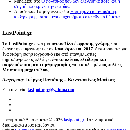
Mihalatou
στο
Ο πολιτικός που δεν ελέγχθηκε ποτέ και η
στιγμή που κρίνει την πατρίδα
Απόστολος Τσιμογιάννης
στο
Η αμήχανη απάντηση της
κυβέρνησης και τα κενά επιχειρήματα στα εθνικά θέματα
LastPoint.gr
To
LastPoint.gr
είναι μια
ιστοσελίδα έκφρασης γνώμης
που
έκανε την εμφάνιση της τον
Ιανουάριο του 2017
. Δεν πρόκειται για
ένα ακόμη ειδησεογραφικό site από επαγγελματίες
δημοσιογράφους αλλά για ένα
απολύτως ελεύθερο και
ακηδεμόνευτο μέσο αρθρογραφίας
για καταξιωμένους πολίτες.
Με άποψη μέχρι τέλους..
.
Διαχείριση
:
Γιώργος Παντάκης – Κωνσταντίνος Μανίκας
Επικοινωνία:
lastpointgr@yahoo.com
Πνευματικά Δικαιώματα © 2026
lastpoint.gr
. Τα πνευματικά
δικαιώματα προστατεύονται.