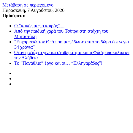
Μετάβαση σε περιεχόμενο
Παρασκευή, 7 Αυγούστου, 2026
Πρόσφατα:
Ο “κακός μας ο καιρός”…
Από την παιδική χαρά του Τσίπρα στη στάχτη του
Μητσοτάκη
“Ευχαριστώ τον Θεό που μας έδωσε αυτό το δώρο έστω για
34 χρόνια”
Όταν η στάχτη γίνεται σταθερότητα και η Φύση αποκαλύπτει
την Αλήθεια
Το “Πανάθλιο” έργο και οι… “Ελληναράδες”!