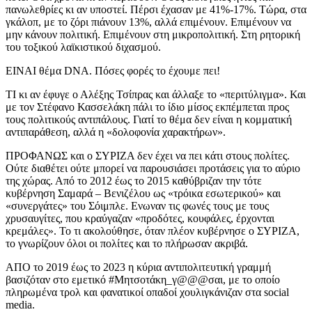
πανωλεθρίες κι αν υποστεί. Πέρσι έχασαν με 41%-17%. Τώρα, στα
γκάλοπ, με το ζόρι πιάνουν 13%, αλλά επιμένουν. Επιμένουν να
μην κάνουν πολιτική. Επιμένουν στη μικροπολιτική. Στη ρητορική
του τοξικού λαϊκιστικού διχασμού.
ΕΙΝΑΙ θέμα DNA. Πόσες φορές το έχουμε πει!
ΤΙ κι αν έφυγε ο Αλέξης Τσίπρας και άλλαξε το «περιτύλιγμα». Και
με τον Στέφανο Κασσελάκη πάλι το ίδιο μίσος εκπέμπεται προς
τους πολιτικούς αντιπάλους. Γιατί το θέμα δεν είναι η κομματική
αντιπαράθεση, αλλά η «δολοφονία χαρακτήρων».
ΠΡΟΦΑΝΩΣ και ο ΣΥΡΙΖΑ δεν έχει να πει κάτι στους πολίτες.
Ούτε διαθέτει ούτε μπορεί να παρουσιάσει προτάσεις για το αύριο
της χώρας. Από το 2012 έως το 2015 καθύβριζαν την τότε
κυβέρνηση Σαμαρά – Βενιζέλου ως «τρόικα εσωτερικού» και
«συνεργάτες» του Σόιμπλε. Ενωναν τις φωνές τους με τους
χρυσαυγίτες, που κραύγαζαν «προδότες, κουφάλες, έρχονται
κρεμάλες». Το τι ακολούθησε, όταν πλέον κυβέρνησε ο ΣΥΡΙΖΑ,
το γνωρίζουν όλοι οι πολίτες και το πλήρωσαν ακριβά.
ΑΠΟ το 2019 έως το 2023 η κύρια αντιπολιτευτική γραμμή
βασιζόταν στο εμετικό #Μητσοτάκη_γ@@@σαι, με το οποίο
πληρωμένα τρολ και φανατικοί οπαδοί χουλιγκάνιζαν στα social
media.