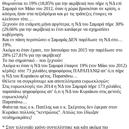
Θυμούνται το 19% (18,85% για την ακρίβεια) που πήρε η ΝΔ επί
Σαμαρά τον Μάιο του 2012, όταν η χώρα βρισκόταν σε κρίση, ο
κόσμος ήταν στα πεζοδρόμια και με τις τράπεζες έτοιμες να
κλείσουν τότε…
Ξεχνούν ότι ενάμιση μήνα αργότερα, η ΝΔ του Σαμαρά πήρε 30%
(29,66% για την ακρίβεια) κι έτσι κατάφερε να σχηματίσει
κυβέρνηση.
Και εν πάση περιπτώσει ο Σαμαράς ΔΕΝ παρέδωσε τη ΝΔ στο…
19%.
Ακόμα κι όταν έχασε, τον Ιανουάριο του 2015 την παρέδωσε στο
28% (27,81% για την ακρίβεια)!
Το πιο σημαντικό – που ξεχνούν:
Ακόμα κι όταν η ΝΔ του Σαμαρά έπαιρνε 19% (τον Μάιο του 2012)
κέρδιζε τότε 73 χιλιάδες ψηφοφόρους ΠΑΡΑΠΑΝΩ απ’ ό,τι πήρε
η ΝΔ του Κυριάκου φέτος. Παραπάνω…
Θέλετε να συγκρίνουμε και αποτελέσματα ευρωεκλογών;
Στις ευρωεκλογές του 2014 η ΝΔ του Σαμαρά πήρε 173 χιλιάδες
παραπάνω ψηφοφόρους απ’ ό,τι η ΝΔ του Κυριάκου στις φετινές
ευρωεκλογές!
Παραπάνω…
Φαίνεται πως ο κ. Πατέλης και ο κ. Σκέρτσος δεν έφεραν στον
Κυριάκο πολλούς “κεντρώους”. Απλώς του έδιωξαν
νεοδημοκράτες!
* Στον τελευταίο χρόνο συντελέστηκε και κάτι ακόμα πιο