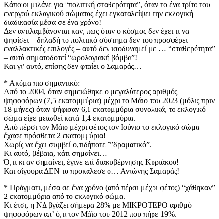
Κάποιοι μιλάνε για “πολιτική σταθερότητα”, όταν το ένα τρίτο του
ενεργού εκλογικού σώματος έχει εγκαταλείψει την εκλογική
διαδικασία μέσα σε ένα χρόνο!
Δεν αντιλαμβάνονται καν, πως όταν ο κόσμος δεν έχει τι να
ψηφίσει – δηλαδή το πολιτικό σύστημα δεν του προσφέρει
εναλλακτικές επιλογές – αυτό δεν ισοδυναμεί με … “σταθερότητα”
– αυτό σηματοδοτεί “ωρολογιακή βόμβα”!
Και γι’ αυτό, επίσης δεν φταίει ο Σαμαράς…
* Ακόμα πιο σημαντικό:
Από το 2004, όταν σημειώθηκε ο μεγαλύτερος αριθμός
ψηφοφόρων (7,5 εκατομμύρια) μέχρι το Μάιο του 2023 (μόλις πριν
18 μήνες) όταν ψήφισαν 6,1 εκατομμύρια συνολικά, το εκλογικό
σώμα είχε μειωθεί κατά 1,4 εκατομμύρια.
Από πέρσι τον Μάιο μέχρι φέτος τον Ιούνιο το εκλογικό σώμα
έχασε πρόσθετα 2 εκατομμύρια!
Χωρίς να έχει συμβεί ο,τιδήποτε ¨”δραματικό”.
Κι αυτό, βέβαια, κάτι σημαίνει…
Ό,τι κι αν σημαίνει, έγινε επί διακυβέρνησης Κυριάκου!
Και σίγουρα ΔΕΝ το προκάλεσε ο… Αντώνης Σαμαράς!
* Πράγματι, μέσα σε ένα χρόνο (από πέρσι μέχρι φέτος) “χάθηκαν”
2 εκατομμύρια από το εκλογικό σώμα.
Κι έτσι, η ΝΔ βγάζει σήμερα 28% με ΜΙΚΡΟΤΕΡΟ αριθμό
ψηφοφόρων απ’ ό,τι τον Μάϊο του 2012 που πήρε 19%.