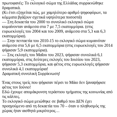
πρωτοφανές: Το εκλογικό σώμα της Ελλάδας συρρικνώθηκε
δραματικά.
(Κι έτσι εξηγείται πώς, με χαμηλότερο αριθμό ψηφοφόρων, τα
κόμματα βγάζουν σχετικά υψηλότερα ποσοστά)
— Στη δεκαετία του 2000 το συνολικό εκλογικό σώμα
κυμαίνονταν ανάμεσα στα 7 με 7,5 εκατομμύρια. (στις
ευρωεκλογές του 2004 και του 2009, ανάμεσα στα 5,3 και 6,3
εκατομμύρια).
— Στην πενταετία του 2010-15 το εκλογικό σώμα κυμαινόταν
ανάμεσα στα 5,6 με 6,5 εκατομμύρια (στις ευρωεκλογές του 2014
ψήφισαν 5,9 εκατομμύρια).
— Στις εκλογές του Μαΐου του 2023, ψήφισαν συνολικά 6,1
εκατομμύρια, στις δεύτερες εκλογές του Ιουλίου του 2023,
ψήφισαν 5,3 εκατομμύρια, και φέτος στις ευρωεκλογές ψήφισαν
συνολικά 4,1 εκατομμύρια!
Δραματική συνολική Συρρίκνωση!
Ένας στους τρείς που ψήφισαν πέρσι το Μάιο δεν ξαναψήφισε
φέτος τον Ιούνιο!
Εδώ έχουμε απομάκρυνση τεράστιου τμήματος της κοινωνίας από
τις κάλπες.
Το εκλογικό σώμα μειώθηκε σε βαθμό που ΔΕΝ έχει
προηγούμενο από τη δεκαετία του 70 – όταν ο πληθυσμός της
χώρας ήταν αισθητά μικρότερος…