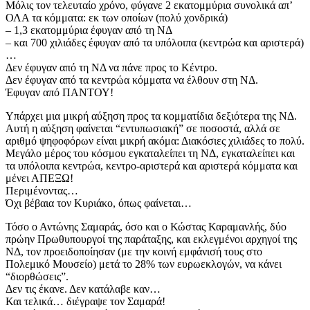
Μόλις τον τελευταίο χρόνο, φύγανε 2 εκατομμύρια συνολικά απ’
ΟΛΑ τα κόμματα: εκ των οποίων (πολύ χονδρικά)
– 1,3 εκατομμύρια έφυγαν από τη ΝΔ
– και 700 χιλιάδες έφυγαν από τα υπόλοιπα (κεντρώα και αριστερά)
…
Δεν έφυγαν από τη ΝΔ να πάνε προς το Κέντρο.
Δεν έφυγαν από τα κεντρώα κόμματα να έλθουν στη ΝΔ.
Έφυγαν από ΠΑΝΤΟΥ!
Υπάρχει μια μικρή αύξηση προς τα κομματίδια δεξιότερα της ΝΔ.
Αυτή η αύξηση φαίνεται “εντυπωσιακή” σε ποσοστά, αλλά σε
αριθμό ψηφοφόρων είναι μικρή ακόμα: Διακόσιες χιλιάδες το πολύ.
Μεγάλο μέρος του κόσμου εγκαταλείπει τη ΝΔ, εγκαταλείπει και
τα υπόλοιπα κεντρώα, κεντρο-αριστερά και αριστερά κόμματα και
μένει ΑΠΕΞΩ!
Περιμένοντας…
Όχι βέβαια τον Κυριάκο, όπως φαίνεται…
Τόσο ο Αντώνης Σαμαράς, όσο και ο Κώστας Καραμανλής, δύο
πρώην Πρωθυπουργοί της παράταξης, και εκλεγμένοι αρχηγοί της
ΝΔ, τον προειδοποίησαν (με την κοινή εμφάνισή τους στο
Πολεμικό Μουσείο) μετά το 28% των ευρωεκλογών, να κάνει
“διορθώσεις”.
Δεν τις έκανε. Δεν κατάλαβε καν…
Και τελικά… διέγραψε τον Σαμαρά!