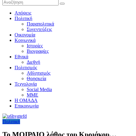
Απόψεις
Πολιτική
Παραπολιτικά
Συνεντεύξεις
Οικονομία
Κοινωνικά
Ιστορίες
Βιογραφίες
Εθνικά
Διεθνή
Πολιτισμός
Αθλητισμός
Θρησκεία
Τεχνολογία
Social Media
ΜΜΕ
Η ΟΜΑΔΑ
Επικοινωνία
Πολιτική
Το ΜΟΙΡΑΙΟ λάθος του Κυριάκου…