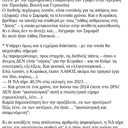
(σε Προεδρία, Βουλή και Γερουσία).
Ο διεθνής περίγυρος λοιπόν, είναι ευνοϊκός για τις απόψεις που
εξέφραζε εδώ ο Σαμαράς τα τελευταία χρόνια. Και ο Κυριάκος
βρέθηκε να ταυτίζεται σταθερά με τους “λάθος ανθρώπους στη
“Δύση” – η οποία μετακινείται πλέον στην αντίθετη κατεύθυνση.
Κι ο ίδιος δεν το άντεξε και… διέγραψε τον Σαμαρά!
Κι αυτό ήταν λάθος Πανικού…
* Υπάρχει όμως και η εγχώρια διάσταση – με την οποία θα
ασχοληθώ σήμερα:
Ας παραμερίσουμε, προς στιγμήν, τις διεθνείς τάσεις – όπου ο
άνεμος ΔΕΝ είναι “ούριος” για την Κυριάκο – και να δούμε τις
εσωτερικές εξελίξεις. Και φυσικά, τα ελληνοτουρκικά…
Εδώ λοιπόν, ο Κυριάκος έκανε ΛΑΘΟΣ ακόμα πιο τραγικό (για
τον ίδιο, κυρίως…)
— Η ΝΔ πήρε 40,5% στις εκλογές του 2023…
— Και μέσα σε ένα χρόνο, τον Ιούνιο του 2024 έπεσε στο 28%!
ΔΕΝ ήταν “φυσιολογική” αυτή η πτώση (γιατί είχαμε
ευρωεκλογές, λέει…)
Καμία δημοσκόπηση δεν την προέβλεπε, εκ των προτέρων!
Πώς λένε, εκ των υστέρων, ότι ήταν… “φυσιολογική και
αναμενόμενη”;
Κι αν κοιτάξετε τους απόλυτους αριθμούς ψηφοφόρων, η ΝΔ πήρε
φέτος τον χαμηλότερο αριθμό απ’ ό,τι πήρε ποτέ στα χρόνια της