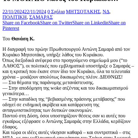
22/11/2024
22/11/2024
0 Σχόλια
ΜΗΤΣΟΤΑΚΗΣ
,
ΝΔ
,
ΠΟΛΙΤΙΚΗ
,
ΣΑΜΑΡΑΣ
Share on Facebook
Share on Twitter
Share on Linkedin
Share on
Pinterest
Του
Θανάση Κ.
Η διαγραφή του πρώην Πρωθυπουργού Αντώνη Σαμαρά από τον
Κυριάκο Μητσοτάκη, υπήρξε λάθος του Κυριάκου.
Όπως διεξοδικά ανέφερα στο προηγούμενο σημείωμά μου (“το
ΛΑΘΟΣ”), οι πολιτικές που εμβληματικά υποστήριξε ο Σαμαράς –
και η κριτική που έκανε στον ίδιο τον Κυριάκο, όλα τα τελευταία
χρόνια – μοιάζουν απολύτως δικαιωμένες πλέον. ΔΙΕΘΝΩΣ!
— Στα θέματα της παράνομης μετανάστευσης.
— Στην αποδόμηση της woke ατζέντας και του δικαιωματισμού
γενικότερα…
— Στην καταδίκη της “βεβιασμένης πράσινης μετάβασης” που
οδηγεί σε ενδημική ακρίβεια και κατάρρευση της
ανταγωνιστικότητας των δυτικών οικονομιών.
Παντού στη Δύση, όσοι υποστηρίζουν θέσεις σαν κι αυτές που
εγκαίρως εξέφρασε ο Αντώνης Σαμαράς στην Ελλάδα, κερδίζουν
έδαφος.
Και τώρα οι ιδέες αυτές νίκησαν καθαρά – και συντριπτικά – στις
ΗΠΑ, με την εμβληματική επικράτηση του Τράμπ στην Αμερική