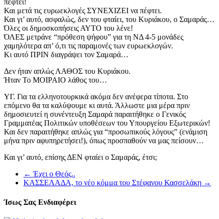
πέφτει!
Και μετά τις ευρωεκλογές ΣΥΝΕΧΙΖΕΙ να πέφτει.
Και γι’ αυτό, ασφαλώς, δεν του φταίει, του Κυριάκου, ο Σαμαράς…
Όλες οι δημοσκοπήσεις ΑΥΤΟ του λένε!
ΌΛΕΣ μετράνε “πρόθεση ψήφου” για τη ΝΔ 4-5 μονάδες
χαμηλότερα απ’ ό,τι τις παραμονές των ευρωεκλογών.
Κι αυτό ΠΡΙΝ διαγράψει τον Σαμαρά…
Δεν ήταν απλώς ΛΑΘΟΣ του Κυριάκου.
Ήταν Το ΜΟΙΡΑΙΟ λάθος του…
ΥΓ. Για τα ελληνοτουρκικά ακόμα δεν ανέφερα τίποτα. Στο
επόμενο θα τα καλύψουμε κι αυτά. Άλλωστε μια μέρα πριν
δημοσιευτεί η συνέντευξη Σαμαρά παραιτήθηκε ο Γενικός
Γραμματέας Πολιτικών υποθέσεων του Υπουργείου Εξωτερικών!
Και δεν παραιτήθηκε απλώς για “προσωπικούς λόγους” (ενάμιση
μήνα πριν αφυπηρετήσει!), όπως προσπαθούν να μας πείσουν…
Και γι’ αυτό, επίσης ΔΕΝ φταίει ο Σαμαράς, έτσι;
←
Έχει ο Θεός..
ΚΑΣΣΕΛΑΔΑ, το νέο κόμμα του Στέφανου Κασσελάκη
→
Ίσως Σας Ενδιαφέρει