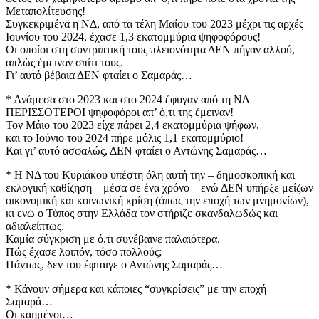
Μεταπολίτευσης!
Συγκεκριμένα η ΝΔ, από τα τέλη Μαΐου του 2023 μέχρι τις αρχές
Ιουνίου του 2024, έχασε 1,3 εκατομμύρια ψηφοφόρους!
Οι οποίοι στη συντριπτική τους πλειονότητα ΔΕΝ πήγαν αλλού,
απλώς έμειναν σπίτι τους.
Γι’ αυτό βέβαια ΔΕΝ φταίει ο Σαμαράς…
* Ανάμεσα στο 2023 και στο 2024 έφυγαν από τη ΝΔ
ΠΕΡΙΣΣΟΤΕΡΟΙ ψηφοφόροι απ’ ό,τι της έμειναν!
Τον Μάιο του 2023 είχε πάρει 2,4 εκατομμύρια ψήφων,
και το Ιούνιο του 2024 πήρε μόλις 1,1 εκατομμύριο!
Και γι’ αυτό ασφαλώς, ΔΕΝ φταίει ο Αντώνης Σαμαράς…
* Η ΝΔ του Κυριάκου υπέστη όλη αυτή την – δημοσκοπική και
εκλογική καθίζηση – μέσα σε ένα χρόνο – ενώ ΔΕΝ υπήρξε μείζων
οικονομική και κοινωνική κρίση (όπως την εποχή των μνημονίων),
κι ενώ ο Τύπος στην Ελλάδα τον στήριζε σκανδαλωδώς και
αδιαλείπτως.
Καμία σύγκριση με ό,τι συνέβαινε παλαιότερα.
Πώς έχασε λοιπόν, τόσο πολλούς;
Πάντως, δεν του έφταιγε ο Αντώνης Σαμαράς…
* Κάνουν σήμερα και κάποιες “συγκρίσεις” με την εποχή
Σαμαρά…
Οι καημένοι…