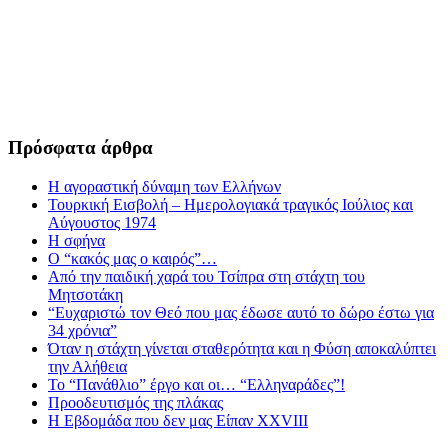
Πρόσφατα άρθρα
Η αγοραστική δύναμη των Ελλήνων
Τουρκική Εισβολή – Ημερολογιακά τραγικός Ιούλιος και
Αύγουστος 1974
Η σφήνα
Ο “κακός μας ο καιρός”…
Από την παιδική χαρά του Τσίπρα στη στάχτη του
Μητσοτάκη
“Ευχαριστώ τον Θεό που μας έδωσε αυτό το δώρο έστω για
34 χρόνια”
Όταν η στάχτη γίνεται σταθερότητα και η Φύση αποκαλύπτει
την Αλήθεια
Το “Πανάθλιο” έργο και οι… “Ελληναράδες”!
Προοδευτισμός της πλάκας
Η Εβδομάδα που δεν μας Είπαν XXVIII