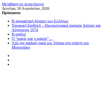
Μετάβαση σε περιεχόμενο
Δευτέρα, 10 Αυγούστου, 2026
Πρόσφατα:
Η αγοραστική δύναμη των Ελλήνων
Τουρκική Εισβολή – Ημερολογιακά τραγικός Ιούλιος και
Αύγουστος 1974
Η σφήνα
Ο “κακός μας ο καιρός”…
Από την παιδική χαρά του Τσίπρα στη στάχτη του
Μητσοτάκη