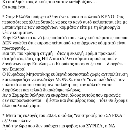
Κι αμόλησε τους δικούς του να τον καθυβρίζουν…
Οι καημένοι…
* Στην Ελλάδα υπάρχει πλέον ένα τεράστιο πολιτικό ΚΕΝΟ: Στις
περισσότερες άλλες δυτικές χώρες το κενό αυτό καλύπτεται είτε με
μετακινήσεις των υπαρχόντων κομμάτων είτε με τη δημιουργία
νέων κομμάτων.
Στην Ελλάδα το κενό (ως ποσοστό του εκλογικού σώματος που πια
ΔΕΝ νοιώθει ότι εκπροσωπείται από τα υπάρχοντα κόμματα) είναι
πρωτοφανές…
Και την πιο κρίσιμη στιγμή – όταν η εκλογή Τράμπ προκαλεί
σεισμό στις ίδιες της ΗΠΑ και στέλνει κύματα προσεισμικών
δονήσεων στην Ευρώπη – ο Κυριάκος αποφασίζει να… διαγράψει
τον Σαμαρά!
Ο Κυριάκος Μητσοτάκης κυβερνά ουσιαστικά χωρίς αντιπολίτευση
και αποφασίζει να αναδείξει ΜΟΝΟΣ του σε “αντίπαλό δέος” τον
πολιτικό που του επισήμανε τα λάθη του, τον κάλεσε να τα
διορθώσει και τελικά δικαιώθηκε πλήρως.
Αν ο Σαμαράς θελήσει να εκφράσει όλους αυτούς που εμφανώς
δεν εκπροσωπούνται – ή έστω και ένα μέρος τους – τότε θα έχουμε
άλλο πολιτικό χάρτη.
* Μετά τις εκλογές του 2023, ο φόβος “επιστροφής του ΣΥΡΙΖΑ”
εξέλειπε πλέον.
Από την ώρα που δεν υπάρχει πια φόβος του ΣΥΡΙΖΑ, η ΝΔ