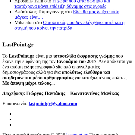
Apostolis Tsim
στο
Η χώρα που ζητά σωσίβιο και
ταυτόχρονα κάνει επίδειξη δύναμης στις αγορές
Απόστολος Τσιμογιάννης
στο
Εδώ θα μας δείξει πόσο
μάγκας είναι…
Mihalatou
στο
Ο πολιτικός που δεν ελέγχθηκε ποτέ και η
στιγμή που κρίνει την πατρίδα
LastPoint.gr
To
LastPoint.gr
είναι μια
ιστοσελίδα έκφρασης γνώμης
που
έκανε την εμφάνιση της τον
Ιανουάριο του 2017
. Δεν πρόκειται για
ένα ακόμη ειδησεογραφικό site από επαγγελματίες
δημοσιογράφους αλλά για ένα
απολύτως ελεύθερο και
ακηδεμόνευτο μέσο αρθρογραφίας
για καταξιωμένους πολίτες.
Με άποψη μέχρι τέλους..
.
Διαχείριση
:
Γιώργος Παντάκης – Κωνσταντίνος Μανίκας
Επικοινωνία:
lastpointgr@yahoo.com
Πνευματικά Δικαιώματα © 2026
lastpoint.gr
. Τα πνευματικά