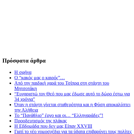
Πρόσφατα άρθρα
Η σφήνα
Ο “κακός μας ο καιρός”…
Από την παιδική χαρά του Τσίπρα στη στάχτη του
Μητσοτάκη
“Ευχαριστώ τον Θεό που μας έδωσε αυτό το δώρο έστω για
34 χρόνια”
Όταν η στάχτη γίνεται σταθερότητα και η Φύση αποκαλύπτει
την Αλήθεια
Το “Πανάθλιο” έργο και οι… “Ελληναράδες”!
Προοδευτισμός της πλάκας
Η Εβδομάδα που δεν μας Είπαν XXVIII
Γιατί το νέο νομοσχέδιο για τα ύδατα επιβαρύνει τους πολίτες