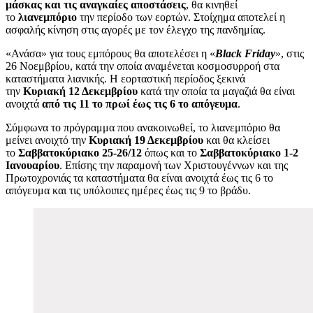
μάσκας και τις αναγκαίες αποστάσεις
, θα κινηθεί
το
λιανεμπόριο
την περίοδο των εορτών. Στοίχημα αποτελεί η
ασφαλής κίνηση στις αγορές με τον έλεγχο της πανδημίας.
«Ανάσα» για τους εμπόρους θα αποτελέσει η «
Black Friday
», στις
26 Νοεμβρίου, κατά την οποία αναμένεται κοσμοσυρροή στα
καταστήματα λιανικής. Η εορταστική περίοδος ξεκινά
την
Κυριακή 12 Δεκεμβρίου
κατά την οποία τα μαγαζιά θα είναι
ανοιχτά
από τις 11 το πρωί έως τις 6 το απόγευμα
.
Σύμφωνα το πρόγραμμα που ανακοινωθεί, το λιανεμπόριο θα
μείνει ανοιχτό την
Κυριακή 19 Δεκεμβρίου
και θα κλείσει
το
Σαββατοκύριακο 25-26/12
όπως και το
Σαββατοκύριακο 1-2
Ιανουαρίου
. Επίσης την παραμονή των Χριστουγέννων και της
Πρωτοχρονιάς τα καταστήματα θα είναι ανοιχτά έως τις 6 το
απόγευμα και τις υπόλοιπες ημέρες έως τις 9 το βράδυ.