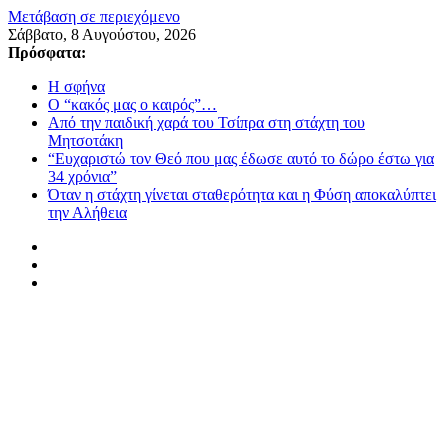
Μετάβαση σε περιεχόμενο
Σάββατο, 8 Αυγούστου, 2026
Πρόσφατα:
Η σφήνα
Ο “κακός μας ο καιρός”…
Από την παιδική χαρά του Τσίπρα στη στάχτη του
Μητσοτάκη
“Ευχαριστώ τον Θεό που μας έδωσε αυτό το δώρο έστω για
34 χρόνια”
Όταν η στάχτη γίνεται σταθερότητα και η Φύση αποκαλύπτει
την Αλήθεια