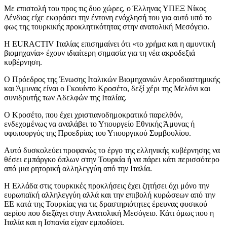
Με επιστολή του προς τις δυο χώρες, ο Έλληνας ΥΠΕΞ Νίκος
Δένδιας είχε εκφράσει την έντονη ενόχλησή του για αυτό υπό το
φως της τουρκικής προκλητικότητας στην ανατολική Μεσόγειο.
Η EURACTIV Ιταλίας επισημαίνει ότι «το χρήμα και η αμυντική
βιομηχανία» έχουν ιδιαίτερη σημασία για τη νέα ακροδεξιά
κυβέρνηση.
Ο Πρόεδρος της Ένωσης Ιταλικών Βιομηχανιών Αεροδιαστημικής
και Άμυνας είναι ο Γκουίντο Κροσέτο, δεξί χέρι της Μελόνι και
συνιδρυτής των Αδελφών της Ιταλίας.
Ο Κροσέτο, που έχει χριστιανοδημοκρατικό παρελθόν,
ενδεχομένως να αναλάβει το Υπουργείο Εθνικής Άμυνας ή
υφυπουργός της Προεδρίας του Υπουργικού Συμβουλίου.
Αυτό δυσκολεύει προφανώς το έργο της ελληνικής κυβέρνησης να
θέσει εμπάργκο όπλων στην Τουρκία ή να πάρει κάτι περισσότερο
από μια ρητορική αλληλεγγύη από την Ιταλία.
Η Ελλάδα στις τουρκικές προκλήσεις έχει ζητήσει όχι μόνο την
ευρωπαϊκή αλληλεγγύη αλλά και την επιβολή κυρώσεων από την
ΕΕ κατά της Τουρκίας για τις δραστηριότητες έρευνας φυσικού
αερίου που διεξάγει στην Ανατολική Μεσόγειο. Κάτι όμως που η
Ιταλία και η Ισπανία είχαν εμποδίσει.