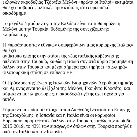
εκλογών ακροδεξιάς Τζόρτζια Μελόνι «πρώτα οι Ιταλοί» εκτιμάται
θα έχει σοβαρές πολιτικές προεκτάσεις στο ευρωπαϊκό
οικοδόμημα.
Το μεγάλο ζητούμενο για την Ελλάδα είναι το τι θα πράξει η
Μελόνι με την Τουρκία, δεδομένης της συνεχιζόμενης
κλιμάκωσης.
Η «προάσπιση των εθνικών συμφερόντων μιας κυρίαρχης Ιταλίας»
θα έχει
αντίκτυπο επίσης στην στάση της νέας ιταλικής κυβέρνησης
απέναντι στην Τουρκία, καθώς η Ιταλία συνιστά κύριο προμηθευτή
όπλων στην Τουρκία και μέχρι σήμερα έχει τηρήσει «σιωπηρά»
φιλοτουρκική στάση σε επίπεδο ΕΕ.
Ο Πρόεδρος της Ένωσης Ιταλικών Βιομηχανιών Αεροδιαστημικής
και Άμυνας είναι το δεξί χέρι της Μελόνι, Γκουίντο Κροσέτο, και
σύμφωνα με πληροφορίες, η ακροδεξιά ηγέτης έχει σχέδια για
αυτόν.
Σύμφωνα με επίσημα στοιχεία του Διεθνούς Ινστιτούτου Ειρήνης
της Στοκχόλμης, η Ισπανία και η Ιταλία είναι οι κορυφαίοι
Ευρωπαίοι προμηθευτές όπλων στην Τουρκία, καθώς την περίοδο
2015-2019, το 43% των εισαγωγών όπλων στην Τουρκία προήλθε
από την Ιταλία και την Ισπανία.