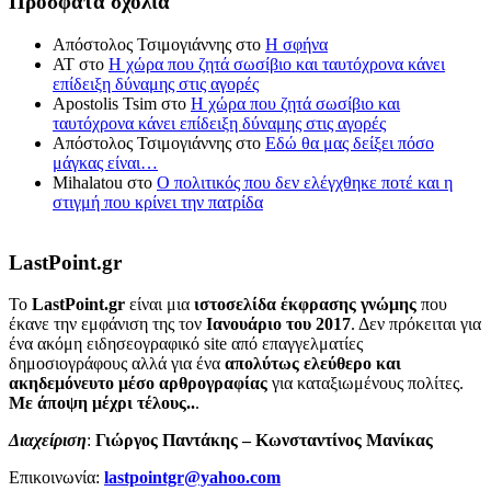
Πρόσφατα σχόλια
Απόστολος Τσιμογιάννης
στο
Η σφήνα
ΑΤ
στο
Η χώρα που ζητά σωσίβιο και ταυτόχρονα κάνει
επίδειξη δύναμης στις αγορές
Apostolis Tsim
στο
Η χώρα που ζητά σωσίβιο και
ταυτόχρονα κάνει επίδειξη δύναμης στις αγορές
Απόστολος Τσιμογιάννης
στο
Εδώ θα μας δείξει πόσο
μάγκας είναι…
Mihalatou
στο
Ο πολιτικός που δεν ελέγχθηκε ποτέ και η
στιγμή που κρίνει την πατρίδα
LastPoint.gr
To
LastPoint.gr
είναι μια
ιστοσελίδα έκφρασης γνώμης
που
έκανε την εμφάνιση της τον
Ιανουάριο του 2017
. Δεν πρόκειται για
ένα ακόμη ειδησεογραφικό site από επαγγελματίες
δημοσιογράφους αλλά για ένα
απολύτως ελεύθερο και
ακηδεμόνευτο μέσο αρθρογραφίας
για καταξιωμένους πολίτες.
Με άποψη μέχρι τέλους..
.
Διαχείριση
:
Γιώργος Παντάκης – Κωνσταντίνος Μανίκας
Επικοινωνία:
lastpointgr@yahoo.com