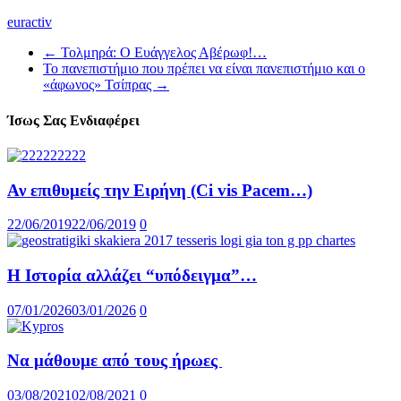
euractiv
←
Τολμηρά: Ο Ευάγγελος Αβέρωφ!…
Το πανεπιστήμιο που πρέπει να είναι πανεπιστήμιο και ο
«άφωνος» Τσίπρας
→
Ίσως Σας Ενδιαφέρει
Αν επιθυμείς την Ειρήνη (Ci vis Pacem…)
22/06/2019
22/06/2019
0
Η Ιστορία αλλάζει “υπόδειγμα”…
07/01/2026
03/01/2026
0
Να μάθουμε από τους ήρωες
03/08/2021
02/08/2021
0