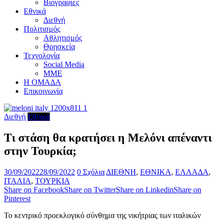
Βιογραφίες
Εθνικά
Διεθνή
Πολιτισμός
Αθλητισμός
Θρησκεία
Τεχνολογία
Social Media
ΜΜΕ
Η ΟΜΑΔΑ
Επικοινωνία
Διεθνή
Εθνικά
Τι στάση θα κρατήσει η Μελόνι απέναντι
στην Τουρκία;
30/09/2022
28/09/2022
0 Σχόλια
ΔΙΕΘΝΗ
,
ΕΘΝΙΚΑ
,
ΕΛΛΑΔΑ
,
ΙΤΑΛΙΑ
,
ΤΟΥΡΚΙΑ
Share on Facebook
Share on Twitter
Share on Linkedin
Share on
Pinterest
Το κεντρικό προεκλογικό σύνθημα της νικήτριας των ιταλικών