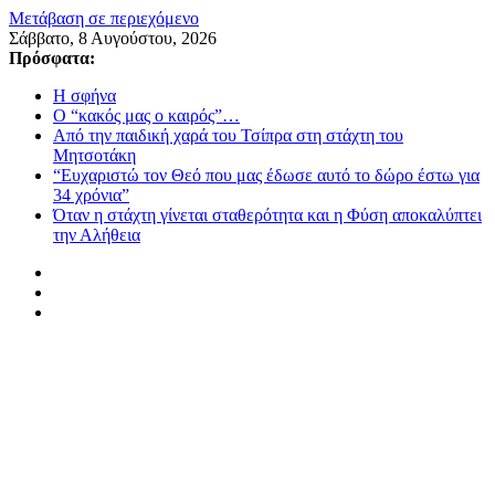
Μετάβαση σε περιεχόμενο
Σάββατο, 8 Αυγούστου, 2026
Πρόσφατα:
Η σφήνα
Ο “κακός μας ο καιρός”…
Από την παιδική χαρά του Τσίπρα στη στάχτη του
Μητσοτάκη
“Ευχαριστώ τον Θεό που μας έδωσε αυτό το δώρο έστω για
34 χρόνια”
Όταν η στάχτη γίνεται σταθερότητα και η Φύση αποκαλύπτει
την Αλήθεια