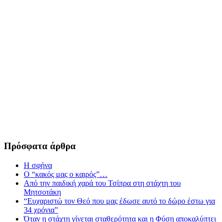
Πρόσφατα άρθρα
Η σφήνα
Ο “κακός μας ο καιρός”…
Από την παιδική χαρά του Τσίπρα στη στάχτη του
Μητσοτάκη
“Ευχαριστώ τον Θεό που μας έδωσε αυτό το δώρο έστω για
34 χρόνια”
Όταν η στάχτη γίνεται σταθερότητα και η Φύση αποκαλύπτει