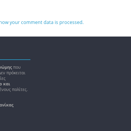
how your comment data is processed.
νώμης
που
 Δεν πρόκειται
ίες
ο και
νους πολίτες.
ανίκας