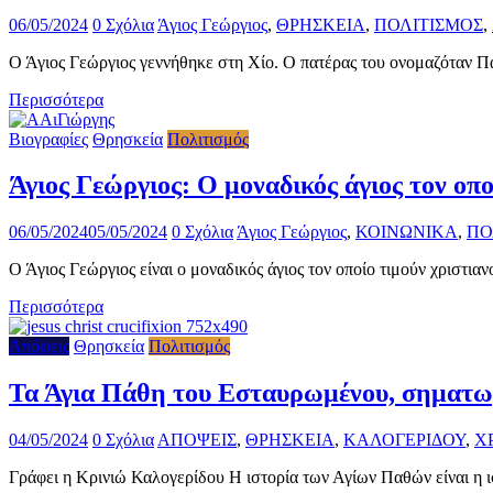
06/05/2024
0 Σχόλια
Άγιος Γεώργιος
,
ΘΡΗΣΚΕΙΑ
,
ΠΟΛΙΤΙΣΜΟΣ
,
Ο Άγιος Γεώργιος γεννήθηκε στη Χίο. Ο πατέρας του ονομαζόταν Πα
Περισσότερα
Βιογραφίες
Θρησκεία
Πολιτισμός
Άγιος Γεώργιος: Ο μοναδικός άγιος τον οπο
06/05/2024
05/05/2024
0 Σχόλια
Άγιος Γεώργιος
,
ΚΟΙΝΩΝΙΚΑ
,
ΠΟ
Ο Άγιος Γεώργιος είναι ο μοναδικός άγιος τον οποίο τιμούν χριστι
Περισσότερα
Απόψεις
Θρησκεία
Πολιτισμός
Τα Άγια Πάθη του Εσταυρωμένου, σηματωρ
04/05/2024
0 Σχόλια
ΑΠΟΨΕΙΣ
,
ΘΡΗΣΚΕΙΑ
,
ΚΑΛΟΓΕΡΙΔΟΥ
,
Χ
Γράφει η Κρινιώ Καλογερίδου Η ιστορία των Αγίων Παθών είναι η 