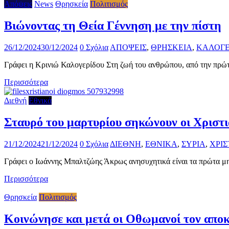
Απόψεις
News
Θρησκεία
Πολιτισμός
Βιώνοντας τη Θεία Γέννηση με την πίστη
26/12/2024
30/12/2024
0 Σχόλια
ΑΠΟΨΕΙΣ
,
ΘΡΗΣΚΕΙΑ
,
ΚΑΛΟΓΕ
Γράφει η Κρινιώ Καλογερίδου Στη ζωή του ανθρώπου, από την πρώτ
Περισσότερα
Διεθνή
Εθνικά
Σταυρό του μαρτυρίου σηκώνουν οι Χριστι
21/12/2024
21/12/2024
0 Σχόλια
ΔΙΕΘΝΗ
,
ΕΘΝΙΚΑ
,
ΣΥΡΙΑ
,
ΧΡΙΣ
Γράφει ο Ιωάννης Μπαλτζώης Άκρως ανησυχητικά είναι τα πρώτα μηνύ
Περισσότερα
Θρησκεία
Πολιτισμός
Κοινώνησε και μετά οι Οθωμανοί τον απο