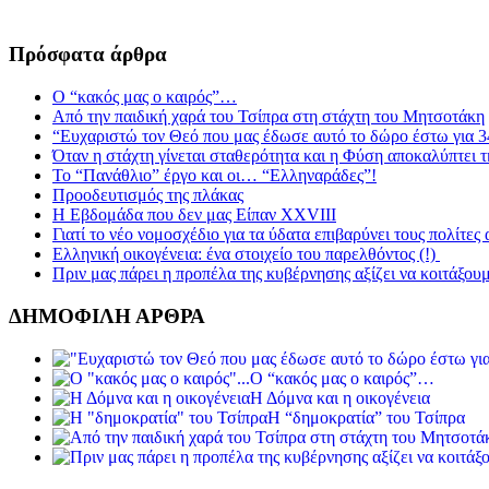
Πρόσφατα άρθρα
Ο “κακός μας ο καιρός”…
Από την παιδική χαρά του Τσίπρα στη στάχτη του Μητσοτάκη
“Ευχαριστώ τον Θεό που μας έδωσε αυτό το δώρο έστω για 3
Όταν η στάχτη γίνεται σταθερότητα και η Φύση αποκαλύπτει 
Το “Πανάθλιο” έργο και οι… “Ελληναράδες”!
Προοδευτισμός της πλάκας
Η Εβδομάδα που δεν μας Είπαν XXVIII
Γιατί το νέο νομοσχέδιο για τα ύδατα επιβαρύνει τους πολίτες
Ελληνική οικογένεια: ένα στοιχείο του παρελθόντος (!)
Πριν μας πάρει η προπέλα της κυβέρνησης αξίζει να κοιτάξου
ΔΗΜΟΦΙΛΗ ΑΡΘΡΑ
Ο “κακός μας ο καιρός”…
Η Δόμνα και η οικογένεια
Η “δημοκρατία” του Τσίπρα