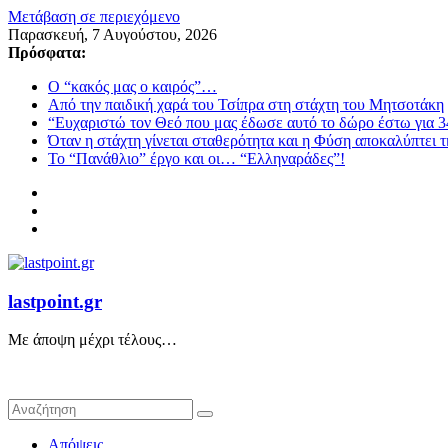
Μετάβαση σε περιεχόμενο
Παρασκευή, 7 Αυγούστου, 2026
Πρόσφατα:
Ο “κακός μας ο καιρός”…
Από την παιδική χαρά του Τσίπρα στη στάχτη του Μητσοτάκη
“Ευχαριστώ τον Θεό που μας έδωσε αυτό το δώρο έστω για 3
Όταν η στάχτη γίνεται σταθερότητα και η Φύση αποκαλύπτει 
Το “Πανάθλιο” έργο και οι… “Ελληναράδες”!
lastpoint.gr
Με άποψη μέχρι τέλους…
Απόψεις