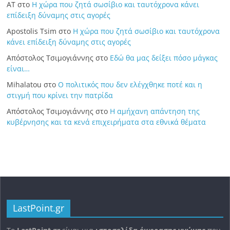
ΑΤ
στο
Η χώρα που ζητά σωσίβιο και ταυτόχρονα κάνει
επίδειξη δύναμης στις αγορές
Apostolis Tsim
στο
Η χώρα που ζητά σωσίβιο και ταυτόχρονα
κάνει επίδειξη δύναμης στις αγορές
Απόστολος Τσιμογιάννης
στο
Εδώ θα μας δείξει πόσο μάγκας
είναι…
Mihalatou
στο
Ο πολιτικός που δεν ελέγχθηκε ποτέ και η
στιγμή που κρίνει την πατρίδα
Απόστολος Τσιμογιάννης
στο
Η αμήχανη απάντηση της
κυβέρνησης και τα κενά επιχειρήματα στα εθνικά θέματα
LastPoint.gr