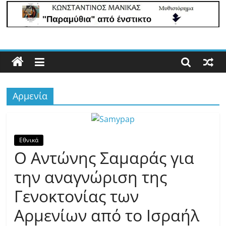
Με
άποψη
μέχρι
τέλους…
Αρμενία
Εθνικά
Ο Αντώνης Σαμαράς για
την αναγνώριση της
Γενοκτονίας των
Αρμενίων από το Ισραήλ