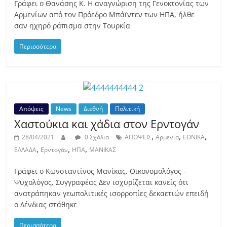
Γράφει ο Θανάσης Κ. Η αναγνώριση της Γενοκτονίας των
Αρμενίων από τον Πρόεδρο Μπάϊντεν των ΗΠΑ, ήλθε
σαν ηχηρό ράπισμα στην Τουρκία
Περισσότερα
Απόψεις
News
Διεθνή
Πολιτική
Χαστούκια και χάδια στον Ερντογάν
,
,
,
28/04/2021
0 Σχόλια
ΑΠΟΨΕΙΣ
Αρμενία
ΕΘΝΙΚΑ
,
,
,
ΕΛΛΑΔΑ
Ερντογάν
ΗΠΑ
ΜΑΝΙΚΑΣ
Γράφει ο Κωνσταντίνος Μανίκας, Οικονομολόγος –
Ψυχολόγος, Συγγραφέας Δεν ισχυρίζεται κανείς ότι
ανατράπηκαν γεωπολιτικές ισορροπίες δεκαετιών επειδή
ο Δένδιας στάθηκε
Περισσότερα