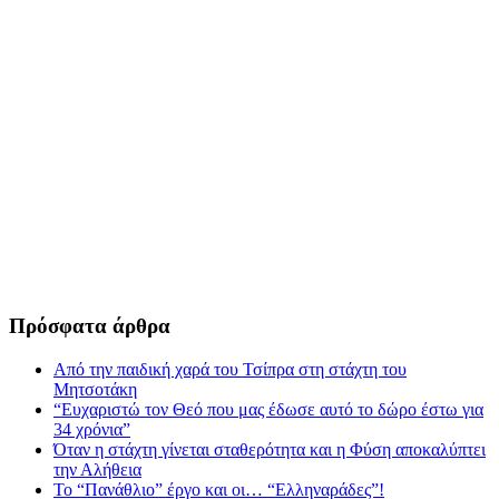
Πρόσφατα άρθρα
Από την παιδική χαρά του Τσίπρα στη στάχτη του
Μητσοτάκη
“Ευχαριστώ τον Θεό που μας έδωσε αυτό το δώρο έστω για
34 χρόνια”
Όταν η στάχτη γίνεται σταθερότητα και η Φύση αποκαλύπτει
την Αλήθεια
Το “Πανάθλιο” έργο και οι… “Ελληναράδες”!