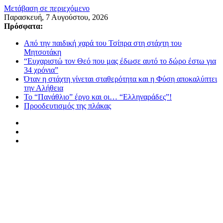
Μετάβαση σε περιεχόμενο
Παρασκευή, 7 Αυγούστου, 2026
Πρόσφατα:
Από την παιδική χαρά του Τσίπρα στη στάχτη του
Μητσοτάκη
“Ευχαριστώ τον Θεό που μας έδωσε αυτό το δώρο έστω για
34 χρόνια”
Όταν η στάχτη γίνεται σταθερότητα και η Φύση αποκαλύπτει
την Αλήθεια
Το “Πανάθλιο” έργο και οι… “Ελληναράδες”!
Προοδευτισμός της πλάκας