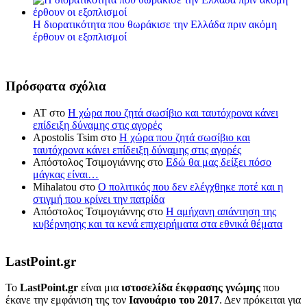
Η διορατικότητα που θωράκισε την Ελλάδα πριν ακόμη
έρθουν οι εξοπλισμοί
Πρόσφατα σχόλια
ΑΤ
στο
Η χώρα που ζητά σωσίβιο και ταυτόχρονα κάνει
επίδειξη δύναμης στις αγορές
Apostolis Tsim
στο
Η χώρα που ζητά σωσίβιο και
ταυτόχρονα κάνει επίδειξη δύναμης στις αγορές
Απόστολος Τσιμογιάννης
στο
Εδώ θα μας δείξει πόσο
μάγκας είναι…
Mihalatou
στο
Ο πολιτικός που δεν ελέγχθηκε ποτέ και η
στιγμή που κρίνει την πατρίδα
Απόστολος Τσιμογιάννης
στο
Η αμήχανη απάντηση της
κυβέρνησης και τα κενά επιχειρήματα στα εθνικά θέματα
LastPoint.gr
To
LastPoint.gr
είναι μια
ιστοσελίδα έκφρασης γνώμης
που
έκανε την εμφάνιση της τον
Ιανουάριο του 2017
. Δεν πρόκειται για