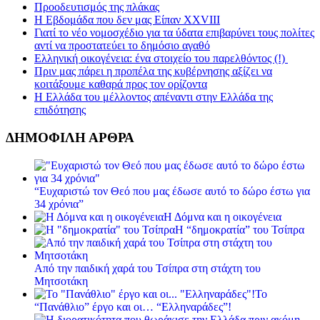
Προοδευτισμός της πλάκας
Η Εβδομάδα που δεν μας Είπαν XXVIII
Γιατί το νέο νομοσχέδιο για τα ύδατα επιβαρύνει τους πολίτες
αντί να προστατεύει το δημόσιο αγαθό
Ελληνική οικογένεια: ένα στοιχείο του παρελθόντος (!)
Πριν μας πάρει η προπέλα της κυβέρνησης αξίζει να
κοιτάξουμε καθαρά προς τον ορίζοντα
Η Ελλάδα του μέλλοντος απέναντι στην Ελλάδα της
επιδότησης
ΔΗΜΟΦΙΛΗ ΑΡΘΡΑ
“Ευχαριστώ τον Θεό που μας έδωσε αυτό το δώρο έστω για
34 χρόνια”
Η Δόμνα και η οικογένεια
Η “δημοκρατία” του Τσίπρα
Από την παιδική χαρά του Τσίπρα στη στάχτη του
Μητσοτάκη
Το
“Πανάθλιο” έργο και οι… “Ελληναράδες”!