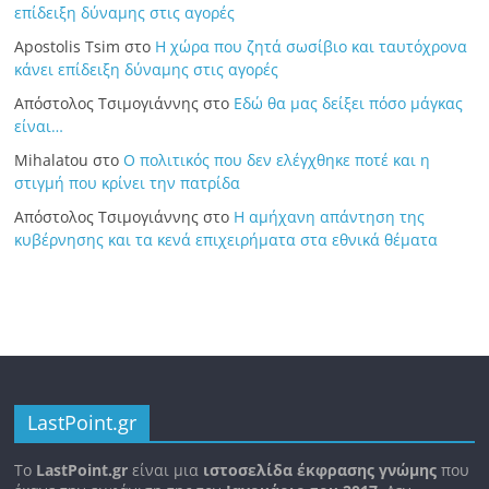
επίδειξη δύναμης στις αγορές
Apostolis Tsim
στο
Η χώρα που ζητά σωσίβιο και ταυτόχρονα
κάνει επίδειξη δύναμης στις αγορές
Απόστολος Τσιμογιάννης
στο
Εδώ θα μας δείξει πόσο μάγκας
είναι…
Mihalatou
στο
Ο πολιτικός που δεν ελέγχθηκε ποτέ και η
στιγμή που κρίνει την πατρίδα
Απόστολος Τσιμογιάννης
στο
Η αμήχανη απάντηση της
κυβέρνησης και τα κενά επιχειρήματα στα εθνικά θέματα
LastPoint.gr
To
LastPoint.gr
είναι μια
ιστοσελίδα έκφρασης γνώμης
που