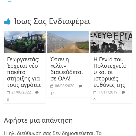
Ίσως Σας Ενδιαφέρει
Γεωργαντάς:
Όταν η
Η Γενιά του
Έρχεται νέο
«ελίτ»
Πολυτεχνείο
πακέτο
διαψεύδεται
υ και οι
στήριξης για
σε ΟΛΑ!
ιστορικές
τους αγρότες
ευθύνες της
06/03/2020
21/06/2022
17/11/2019
14
0
0
Αφήστε μια απάντηση
Η ηλ. διεύθυνση σας δεν δημοσιεύεται.
Τα