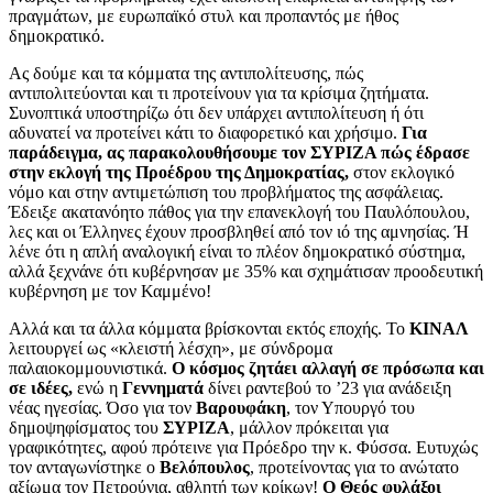
πραγμάτων, με ευρωπαϊκό στυλ και προπαντός με ήθος
δημοκρατικό.
Ας δούμε και τα κόμματα της αντιπολίτευσης, πώς
αντιπολιτεύονται και τι προτείνουν για τα κρίσιμα ζητήματα.
Συνοπτικά υποστηρίζω ότι δεν υπάρχει αντιπολίτευση ή ότι
αδυνατεί να προτείνει κάτι το διαφορετικό και χρήσιμο.
Για
παράδειγμα, ας παρακολουθήσουμε τον ΣΥΡΙΖΑ πώς έδρασε
στην εκλογή της Προέδρου της Δημοκρατίας,
στον εκλογικό
νόμο και στην αντιμετώπιση του προβλήματος της ασφάλειας.
Έδειξε ακατανόητο πάθος για την επανεκλογή του Παυλόπουλου,
λες και οι Έλληνες έχουν προσβληθεί από τον ιό της αμνησίας. Ή
λένε ότι η απλή αναλογική είναι το πλέον δημοκρατικό σύστημα,
αλλά ξεχνάνε ότι κυβέρνησαν με 35% και σχημάτισαν προοδευτική
κυβέρνηση με τον Καμμένο!
Αλλά και τα άλλα κόμματα βρίσκονται εκτός εποχής. Το
ΚΙΝΑΛ
λειτουργεί ως «κλειστή λέσχη», με σύνδρομα
παλαιοκομμουνιστικά.
Ο κόσμος ζητάει αλλαγή σε πρόσωπα και
σε ιδέες,
ενώ η
Γεννηματά
δίνει ραντεβού το ’23 για ανάδειξη
νέας ηγεσίας. Όσο για τον
Βαρουφάκη
, τον Υπουργό του
δημοψηφίσματος του
ΣΥΡΙΖΑ
, μάλλον πρόκειται για
γραφικότητες, αφού πρότεινε για Πρόεδρο την κ. Φύσσα. Ευτυχώς
τον ανταγωνίστηκε ο
Βελόπουλος
, προτείνοντας για το ανώτατο
αξίωμα τον Πετρούνια, αθλητή των κρίκων!
Ο Θεός φυλάξοι