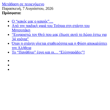
Μετάβαση σε περιεχόμενο
Παρασκευή, 7 Αυγούστου, 2026
Πρόσφατα:
Ο “κακός μας ο καιρός”…
Από την παιδική χαρά του Τσίπρα στη στάχτη του
Μητσοτάκη
“Ευχαριστώ τον Θεό που μας έδωσε αυτό το δώρο έστω για
34 χρόνια”
Όταν η στάχτη γίνεται σταθερότητα και η Φύση αποκαλύπτει
την Αλήθεια
Το “Πανάθλιο” έργο και οι… “Ελληναράδες”!