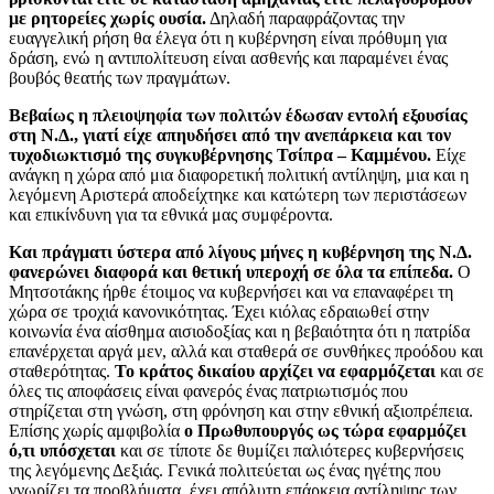
με ρητορείες χωρίς ουσία.
Δηλαδή παραφράζοντας την
ευαγγελική ρήση θα έλεγα ότι η κυβέρνηση είναι πρόθυμη για
δράση, ενώ η αντιπολίτευση είναι ασθενής και παραμένει ένας
βουβός θεατής των πραγμάτων.
Βεβαίως η πλειοψηφία των πολιτών έδωσαν εντολή εξουσίας
στη Ν.Δ., γιατί είχε απηυδήσει από την ανεπάρκεια και τον
τυχοδιωκτισμό της συγκυβέρνησης
Τσίπρα – Καμμένου
.
Είχε
ανάγκη η χώρα από μια διαφορετική πολιτική αντίληψη, μια και η
λεγόμενη Αριστερά αποδείχτηκε και κατώτερη των περιστάσεων
και επικίνδυνη για τα εθνικά μας συμφέροντα.
Και πράγματι ύστερα από λίγους μήνες η κυβέρνηση της Ν.Δ.
φανερώνει διαφορά και θετική υπεροχή σε όλα τα επίπεδα.
Ο
Μητσοτάκης ήρθε έτοιμος να κυβερνήσει και να επαναφέρει τη
χώρα σε τροχιά κανονικότητας. Έχει κιόλας εδραιωθεί στην
κοινωνία ένα αίσθημα αισιοδοξίας και η βεβαιότητα ότι η πατρίδα
επανέρχεται αργά μεν, αλλά και σταθερά σε συνθήκες προόδου και
σταθερότητας.
Το κράτος δικαίου αρχίζει να εφαρμόζεται
και σε
όλες τις αποφάσεις είναι φανερός ένας πατριωτισμός που
στηρίζεται στη γνώση, στη φρόνηση και στην εθνική αξιοπρέπεια.
Επίσης χωρίς αμφιβολία
ο Πρωθυπουργός ως τώρα εφαρμόζει
ό,τι υπόσχεται
και σε τίποτε δε θυμίζει παλιότερες κυβερνήσεις
της λεγόμενης Δεξιάς. Γενικά πολιτεύεται ως ένας ηγέτης που
γνωρίζει τα προβλήματα, έχει απόλυτη επάρκεια αντίληψης των