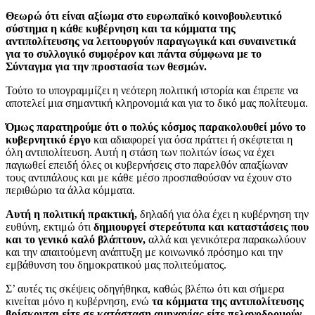
Θεωρώ ότι είναι αξίωμα στο ευρωπαϊκό κοινοβουλευτικό
σύστημα η κάθε κυβέρνηση και τα κόμματα της
αντιπολίτευσης να λειτουργούν παραγωγικά και συναινετικά
για το συλλογικό συμφέρον και πάντα σύμφωνα με το
Σύνταγμα για την προστασία των θεσμών.
Τούτο το υπογραμμίζει η νεότερη πολιτική ιστορία και έπρεπε να
αποτελεί μια σημαντική κληρονομιά και για το δικό μας πολίτευμα.
Όμως παρατηρούμε ότι ο πολύς κόσμος παρακολουθεί μόνο το
κυβερνητικό έργο
και αδιαφορεί για όσα πράττει ή σκέφτεται η
όλη αντιπολίτευση. Αυτή η στάση των πολιτών ίσως να έχει
παγιωθεί επειδή όλες οι κυβερνήσεις στο παρελθόν απαξίωναν
τους αντιπάλους και με κάθε μέσο προσπαθούσαν να έχουν στο
περιθώριο τα άλλα κόμματα.
Αυτή η πολιτική πρακτική,
δηλαδή για όλα έχει η κυβέρνηση την
ευθύνη, εκτιμώ ότι
δημιουργεί στερεότυπα και καταστάσεις που
και το γενικό καλό βλάπτουν,
αλλά και γενικότερα παρακωλύουν
και την απαιτούμενη ανάπτυξη με κοινωνικό πρόσημο και την
εμβάθυνση του δημοκρατικού μας πολιτεύματος.
Σ’ αυτές τις σκέψεις οδηγήθηκα, καθώς βλέπω ότι και σήμερα
κινείται μόνο η κυβέρνηση, ενώ
τα κόμματα της αντιπολίτευσης
βρίσκονται είτε σε κατάσταση αμηχανίας είτε πελαγοδρομούν