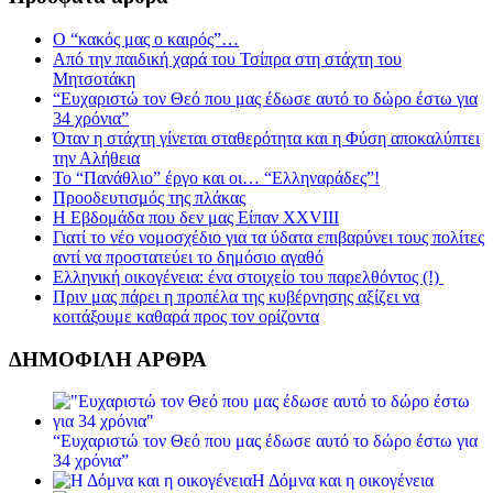
Ο “κακός μας ο καιρός”…
Από την παιδική χαρά του Τσίπρα στη στάχτη του
Μητσοτάκη
“Ευχαριστώ τον Θεό που μας έδωσε αυτό το δώρο έστω για
34 χρόνια”
Όταν η στάχτη γίνεται σταθερότητα και η Φύση αποκαλύπτει
την Αλήθεια
Το “Πανάθλιο” έργο και οι… “Ελληναράδες”!
Προοδευτισμός της πλάκας
Η Εβδομάδα που δεν μας Είπαν XXVIII
Γιατί το νέο νομοσχέδιο για τα ύδατα επιβαρύνει τους πολίτες
αντί να προστατεύει το δημόσιο αγαθό
Ελληνική οικογένεια: ένα στοιχείο του παρελθόντος (!)
Πριν μας πάρει η προπέλα της κυβέρνησης αξίζει να
κοιτάξουμε καθαρά προς τον ορίζοντα
ΔΗΜΟΦΙΛΗ ΑΡΘΡΑ
“Ευχαριστώ τον Θεό που μας έδωσε αυτό το δώρο έστω για
34 χρόνια”
Η Δόμνα και η οικογένεια