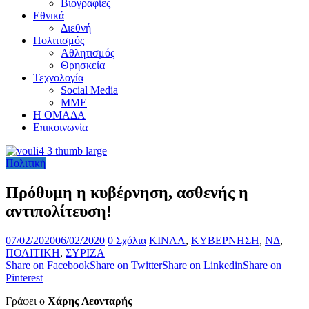
Βιογραφίες
Εθνικά
Διεθνή
Πολιτισμός
Αθλητισμός
Θρησκεία
Τεχνολογία
Social Media
ΜΜΕ
Η ΟΜΑΔΑ
Επικοινωνία
Πολιτική
Πρόθυμη η κυβέρνηση, ασθενής η
αντιπολίτευση!
07/02/2020
06/02/2020
0 Σχόλια
ΚΙΝΑΛ
,
ΚΥΒΕΡΝΗΣΗ
,
ΝΔ
,
ΠΟΛΙΤΙΚΗ
,
ΣΥΡΙΖΑ
Share on Facebook
Share on Twitter
Share on Linkedin
Share on
Pinterest
Γράφει ο
Χάρης Λεονταρής