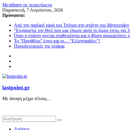
Μετάβαση σε περιεχόμενο
Παρασκευή, 7 Αυγούστου, 2026
Πρόσφατα:
Από την παιδική χαρά του Τσίπρα στη στάχτη του Μητσοτάκη
“Ευχαριστώ τον Θεό που μας έδωσε αυτό το δώρο έστω για 3
Όταν η στάχτη γίνεται σταθερότητα και η Φύση αποκαλύπτει 
Το “Πανάθλιο” έργο και οι… “Ελληναράδες”!
Προοδευτισμός της πλάκας
lastpoint.gr
Με άποψη μέχρι τέλους…
Απόψεις