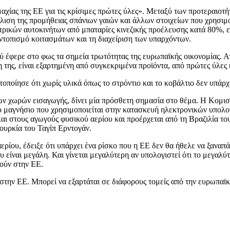
χίας της ΕΕ για τις κρίσιμες πρώτες ύλες». Μεταξύ των προτεραιοτ
σφάλιση της προμήθειας σπάνιων γαιών και άλλων στοιχείων που χρη
τρικών αυτοκινήτων από μπαταρίες κινεζικής προέλευσης κατά 80%, ε
ντοπισμό κοιτασμάτων και τη διαχείριση των υπαρχόντων.
 έφερε στο φως τα σημεία τρωτότητας της ευρωπαϊκής οικονομίας. Απ
 της, είναι εξαρτημένη από συγκεκριμένα προϊόντα, από πρώτες ύλες 
οποίησε ότι χωρίς υλικά όπως το στρόντιο και το κοβάλτιο δεν υπάρχ
ν χωρών εισαγωγής, δίνει μία πρόσθετη σημασία στο θέμα. Η Κομισι
 μαγνήσιο που χρησιμοποιείται στην κατασκευή ηλεκτρονικών υπολογι
και στους αγωγούς φυσικού αερίου και προέρχεται από τη Βραζιλία 
ουρκία του Ταγίπ Ερντογάν.
ίου, έδειξε ότι υπάρχει ένα ρίσκο που η ΕΕ δεν θα ήθελε να ξαναπάρ
 είναι μεγάλη. Και γίνεται μεγαλύτερη αν υπολογιστεί ότι το μεγαλύ
θούν στην ΕΕ.
στην ΕΕ. Μπορεί να εξαρτάται σε διάφορους τομείς από την ευρωπαϊκ