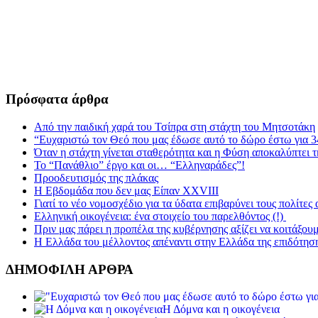
Πρόσφατα άρθρα
Από την παιδική χαρά του Τσίπρα στη στάχτη του Μητσοτάκη
“Ευχαριστώ τον Θεό που μας έδωσε αυτό το δώρο έστω για 3
Όταν η στάχτη γίνεται σταθερότητα και η Φύση αποκαλύπτει 
Το “Πανάθλιο” έργο και οι… “Ελληναράδες”!
Προοδευτισμός της πλάκας
Η Εβδομάδα που δεν μας Είπαν XXVIII
Γιατί το νέο νομοσχέδιο για τα ύδατα επιβαρύνει τους πολίτες
Ελληνική οικογένεια: ένα στοιχείο του παρελθόντος (!)
Πριν μας πάρει η προπέλα της κυβέρνησης αξίζει να κοιτάξου
Η Ελλάδα του μέλλοντος απέναντι στην Ελλάδα της επιδότησ
ΔΗΜΟΦΙΛΗ ΑΡΘΡΑ
Η Δόμνα και η οικογένεια