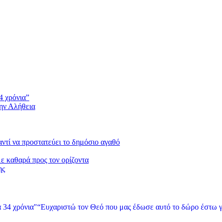
4 χρόνια”
την Αλήθεια
 αντί να προστατεύει το δημόσιο αγαθό
με καθαρά προς τον ορίζοντα
ης
“Ευχαριστώ τον Θεό που μας έδωσε αυτό το δώρο έστω γ