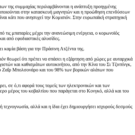
ήτων της συμμαχίας περιλαμβάνονται η ανάπτυξη προηγμένης
σιμοποιούνται στην κατασκευή μαγνητών και η προώθηση επενδύσεων
ίναι κάτι που ανησυχεί την Κομισιόν. Στην ευρωπαϊκή στρατηγική
ό τις μπαταρίες μέχρι την ανανεώσιμη ενέργεια, ο κορωνοϊός
και από εφοδιαστικές αλυσίδες.
ει καμία βάση για την Πράσινη Ατζέντα της.
όν θεωρεί ότι πρέπει να σπάσει η εξάρτηση από χώρες με αυταρχικά
στών και καθισμάτων αυτοκινήτου, από την Κίνα του Σι Τζινπίνγκ,
του Ζαΐρ Μπολσονάρο και του 98% των βορικών αλάτων που
ει, σε ό,τι αφορά τους τομείς των ηλεκτρονικών και των
τερο μέρος του κοβαλτίου που παράγεται στο Κονγκό, αλλά και του
ή τεχνογνωσία, αλλά και η ίδια έχει δημιουργήσει ισχυρούς δεσμούς