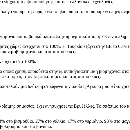
ν ενίσχυση της ψηφιοποίησης και τις μελλοντικές τεχνολογίες.
 κατάλογο για πρώτη φορά, ενώ το ήλιο, παρά το ότι παραμένει πηγή α
τιμόνιο και τα βορικά άλατα. Στην πραγματικότητα, η ΕΕ είναι πλήρω
ρίτες χώρες ανέρχεται στο 100%. Η Τουρκία εξάγει στην ΕΕ το 62% το
τοκινητοβιομηχανία και στις κατασκευές.
ανέρχεται στο 100%.
α οποία χρησιμοποιούνται στην αμυντική/διαστημική βιομηχανία, στα 
οφικό τομέα, στον ψηφιακό τομέα και στις κατασκευές.
ο αποτελούν μία δεύτερη στρόφιγγα την οποία η Άγκυρα μπορεί να χρη
ρίσιμης σημασίας, έχει ανησυχήσει τις Βρυξέλλες. Το σπάσιμο του κύ
, 93% στο βισμούθιο, 27% στο γάλλιο, 17% στο γερμάνιο, 93% στο μα
 βολφράμιο και στο βανάδιο.