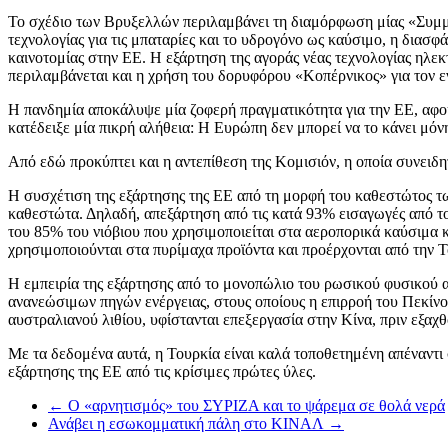
Το σχέδιο των Βρυξελλών περιλαμβάνει τη διαμόρφωση μίας «Συμμα
τεχνολογίας για τις μπαταρίες και το υδρογόνο ως καύσιμο, η δια
καινοτομίας στην ΕΕ. Η εξάρτηση της αγοράς νέας τεχνολογίας ηλεκ
περιλαμβάνεται και η χρήση του δορυφόρου «Κοπέρνικος» για τον ε
Η πανδημία αποκάλυψε μία ζοφερή πραγματικότητα για την ΕΕ, αφού
κατέδειξε μία πικρή αλήθεια: Η Ευρώπη δεν μπορεί να το κάνει μόνη
Από εδώ προκύπτει και η αντεπίθεση της Κομισιόν, η οποία συνειδητ
Η συσχέτιση της εξάρτησης της ΕΕ από τη μορφή του καθεστώτος τω
καθεστώτα. Δηλαδή, απεξάρτηση από τις κατά 93% εισαγωγές από το
του 85% του νιόβιου που χρησιμοποιείται στα αεροπορικά καύσιμα 
χρησιμοποιούνται στα πυρίμαχα προϊόντα και προέρχονται από την Τ
Η εμπειρία της εξάρτησης από το μονοπώλιο του ρωσικού φυσικού αερ
ανανεώσιμων πηγών ενέργειας, στους οποίους η επιρροή του Πεκίνου
αυστραλιανού λιθίου, υφίστανται επεξεργασία στην Κίνα, πριν εξαχ
Με τα δεδομένα αυτά, η Τουρκία είναι καλά τοποθετημένη απέναντι 
εξάρτησης της ΕΕ από τις κρίσιμες πρώτες ύλες.
←
Ο «αρνητισμός» του ΣΥΡΙΖΑ και το ψάρεμα σε θολά νερά
Ανάβει η εσωκομματική πάλη στο ΚΙΝΑΛ
→