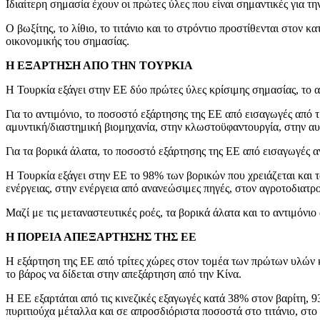
Ιδιαίτερη σημασία έχουν οι πρώτες ύλες που είναι σημαντικές για τη
Ο βωξίτης, το λίθιο, το τιτάνιο και το στρόντιο προστίθενται στον
οικονομικής του σημασίας.
Η ΕΞΑΡΤΗΣΗ ΑΠΟ ΤΗΝ ΤΟΥΡΚΙΑ
Η Τουρκία εξάγει στην ΕΕ δύο πρώτες ύλες κρίσιμης σημασίας, το αν
Για το αντιμόνιο, το ποσοστό εξάρτησης της ΕΕ από εισαγωγές από τ
αμυντική/διαστημική βιομηχανία, στην κλωστοϋφαντουργία, στην αυ
Για τα βορικά άλατα, το ποσοστό εξάρτησης της ΕΕ από εισαγωγές 
Η Τουρκία εξάγει στην ΕΕ το 98% των βορικών που χρειάζεται και τ
ενέργειας, στην ενέργεια από ανανεώσιμες πηγές, στον αγροτοδιατρ
Μαζί με τις μεταναστευτικές ροές, τα βορικά άλατα και το αντιμόνι
Η ΠΟΡΕΙΑ ΑΠΕΞΑΡΤΗΣΗΣ ΤΗΣ ΕΕ
Η εξάρτηση της ΕΕ από τρίτες χώρες στον τομέα των πρώτων υλών κ
το βάρος να δίδεται στην απεξάρτηση από την Κίνα.
Η ΕΕ εξαρτάται από τις κινεζικές εξαγωγές κατά 38% στον βαρίτη
πυριτιούχα μέταλλα και σε απροσδιόριστα ποσοστά στο τιτάνιο, στο