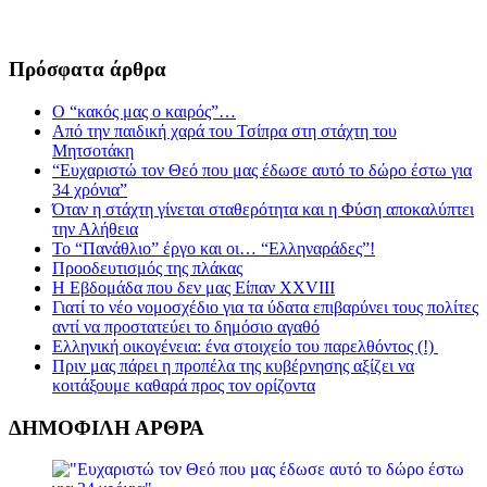
Πρόσφατα άρθρα
Ο “κακός μας ο καιρός”…
Από την παιδική χαρά του Τσίπρα στη στάχτη του
Μητσοτάκη
“Ευχαριστώ τον Θεό που μας έδωσε αυτό το δώρο έστω για
34 χρόνια”
Όταν η στάχτη γίνεται σταθερότητα και η Φύση αποκαλύπτει
την Αλήθεια
Το “Πανάθλιο” έργο και οι… “Ελληναράδες”!
Προοδευτισμός της πλάκας
Η Εβδομάδα που δεν μας Είπαν XXVIII
Γιατί το νέο νομοσχέδιο για τα ύδατα επιβαρύνει τους πολίτες
αντί να προστατεύει το δημόσιο αγαθό
Ελληνική οικογένεια: ένα στοιχείο του παρελθόντος (!)
Πριν μας πάρει η προπέλα της κυβέρνησης αξίζει να
κοιτάξουμε καθαρά προς τον ορίζοντα
ΔΗΜΟΦΙΛΗ ΑΡΘΡΑ