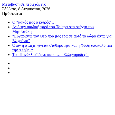
Μετάβαση σε περιεχόμενο
Σάββατο, 8 Αυγούστου, 2026
Πρόσφατα:
Ο “κακός μας ο καιρός”…
Από την παιδική χαρά του Τσίπρα στη στάχτη του
Μητσοτάκη
“Ευχαριστώ τον Θεό που μας έδωσε αυτό το δώρο έστω για
34 χρόνια”
Όταν η στάχτη γίνεται σταθερότητα και η Φύση αποκαλύπτει
την Αλήθεια
Το “Πανάθλιο” έργο και οι… “Ελληναράδες”!