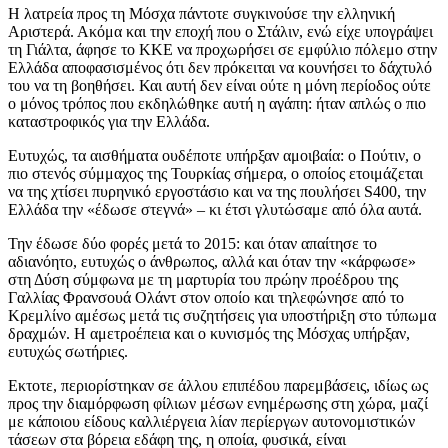
Η λατρεία προς τη Μόσχα πάντοτε συγκινούσε την ελληνική
Αριστερά. Ακόμα και την εποχή που ο Στάλιν, ενώ είχε υπογράψει
τη Γιάλτα, άφησε το ΚΚΕ να προχωρήσει σε εμφύλιο πόλεμο στην
Ελλάδα αποφασισμένος ότι δεν πρόκειται να κουνήσει το δάχτυλό
του να τη βοηθήσει. Και αυτή δεν είναι ούτε η μόνη περίοδος ούτε
ο μόνος τρόπος που εκδηλώθηκε αυτή η αγάπη: ήταν απλώς ο πιο
καταστροφικός για την Ελλάδα.
Ευτυχώς, τα αισθήματα ουδέποτε υπήρξαν αμοιβαία: ο Πούτιν, ο
πιο στενός σύμμαχος της Τουρκίας σήμερα, ο οποίος ετοιμάζεται
να της χτίσει πυρηνικό εργοστάσιο και να της πουλήσει S400, την
Ελλάδα την «έδωσε στεγνά» – κι έτσι γλυτώσαμε από όλα αυτά.
Την έδωσε δύο φορές μετά το 2015: και όταν απαίτησε το
αδιανόητο, ευτυχώς ο άνθρωπος, αλλά και όταν την «κάρφωσε»
στη Δύση σύμφωνα με τη μαρτυρία του πρώην προέδρου της
Γαλλίας Φρανσουά Ολάντ στον οποίο και τηλεφώνησε από το
Κρεμλίνο αμέσως μετά τις συζητήσεις για υποστήριξη στο τύπωμα
δραχμών. Η αμετροέπεια και ο κυνισμός της Μόσχας υπήρξαν,
ευτυχώς σωτήριες.
Εκτοτε, περιορίστηκαν σε άλλου επιπέδου παρεμβάσεις, ιδίως ως
προς την διαμόρφωση φίλιων μέσων ενημέρωσης στη χώρα, μαζί
με κάποιου είδους καλλιέργεια λίαν περίεργων αυτονομιστικών
τάσεων στα βόρεια εδάφη της, η οποία, φυσικά, είναι