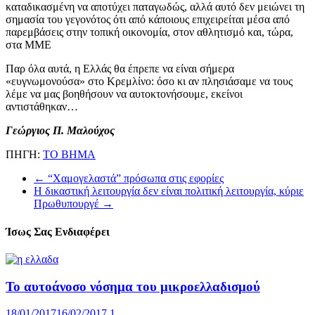
καταδικασμένη να αποτύχει παταγωδώς, αλλά αυτό δεν μειώνει τη
σημασία του γεγονότος ότι από κάποιους επιχειρείται μέσα από
παρεμβάσεις στην τοπική οικονομία, στον αθλητισμό και, τώρα,
στα ΜΜΕ
Παρ όλα αυτά, η Ελλάς θα έπρεπε να είναι σήμερα
«ευγνωμονούσα» στο Κρεμλίνο: όσο κι αν πλησιάσαμε να τους
λέμε να μας βοηθήσουν να αυτοκτονήσουμε, εκείνοι
αντιστάθηκαν…
Γεώργιος Π. Μαλούχος
ΠΗΓΗ:
ΤΟ ΒΗΜΑ
←
“Χαμογελαστά” πρόσωπα στις εφορίες
Η δικαστική λειτουργία δεν είναι πολιτική λειτουργία, κύριε
Πρωθυπουργέ
→
Ίσως Σας Ενδιαφέρει
Το αυτοάνοσο νόσημα του μικροελλαδισμού
18/01/2017
16/02/2017
1