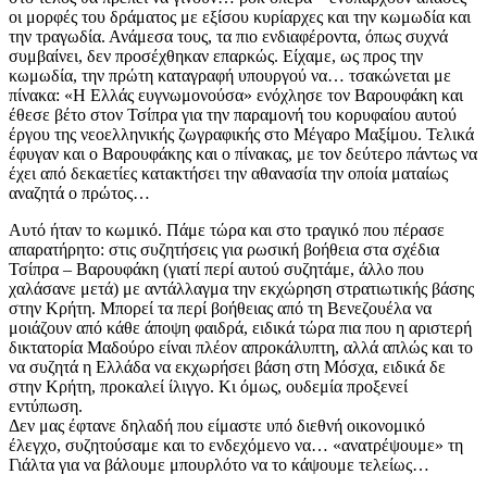
οι μορφές του δράματος με εξίσου κυρίαρχες και την κωμωδία και
την τραγωδία. Ανάμεσα τους, τα πιο ενδιαφέροντα, όπως συχνά
συμβαίνει, δεν προσέχθηκαν επαρκώς. Είχαμε, ως προς την
κωμωδία, την πρώτη καταγραφή υπουργού να… τσακώνεται με
πίνακα: «Η Ελλάς ευγνωμονούσα» ενόχλησε τον Βαρουφάκη και
έθεσε βέτο στον Τσίπρα για την παραμονή του κορυφαίου αυτού
έργου της νεοελληνικής ζωγραφικής στο Μέγαρο Μαξίμου. Τελικά
έφυγαν και ο Βαρουφάκης και ο πίνακας, με τον δεύτερο πάντως να
έχει από δεκαετίες κατακτήσει την αθανασία την οποία ματαίως
αναζητά ο πρώτος…
Αυτό ήταν το κωμικό. Πάμε τώρα και στο τραγικό που πέρασε
απαρατήρητο: στις συζητήσεις για ρωσική βοήθεια στα σχέδια
Τσίπρα – Βαρουφάκη (γιατί περί αυτού συζητάμε, άλλο που
χαλάσανε μετά) με αντάλλαγμα την εκχώρηση στρατιωτικής βάσης
στην Κρήτη. Μπορεί τα περί βοήθειας από τη Βενεζουέλα να
μοιάζουν από κάθε άποψη φαιδρά, ειδικά τώρα πια που η αριστερή
δικτατορία Μαδούρο είναι πλέον απροκάλυπτη, αλλά απλώς και το
να συζητά η Ελλάδα να εκχωρήσει βάση στη Μόσχα, ειδικά δε
στην Κρήτη, προκαλεί ίλιγγο. Κι όμως, ουδεμία προξενεί
εντύπωση.
Δεν μας έφτανε δηλαδή που είμαστε υπό διεθνή οικονομικό
έλεγχο, συζητούσαμε και το ενδεχόμενο να… «ανατρέψουμε» τη
Γιάλτα για να βάλουμε μπουρλότο να το κάψουμε τελείως…