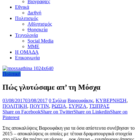
Βιογραφίες
Εθνικά
Διεθνή
Πολιτισμός
Αθλητισμός
Θρησκεία
Τεχνολογία
Social Media
ΜΜΕ
Η ΟΜΑΔΑ
Επικοινωνία
Πολιτική
Πώς γλυτώσαμε απ’ τη Μόσχα
03/08/2017
03/08/2017
0 Σχόλια
Βαρουφάκης
,
ΚΥΒΕΡΝΗΣΗ
,
ΠΟΛΙΤΙΚΗ
,
ΠΟΥΤΙΝ
,
ΡΩΣΙΑ
,
ΣΥΡΙΖΑ
,
ΤΣΙΠΡΑΣ
Share on Facebook
Share on Twitter
Share on Linkedin
Share on
Pinterest
Στις αποκαλύψεις Βαρουφάκη για τα όσα απίστευτα συνέβησαν το
2015 – αποκαλύψεις οι οποίες με τέτοια δραματουργικά στοιχεία
στο τέλος θα πρέπει να γίνουν… ροκ όπερα – ενυπάρχουν άπασες