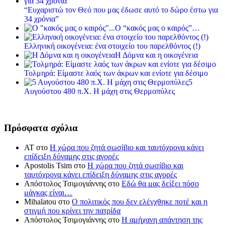
“Ευχαριστώ τον Θεό που μας έδωσε αυτό το δώρο έστω για
34 χρόνια”
Ο “κακός μας ο καιρός”…
Ελληνική οικογένεια: ένα στοιχείο του παρελθόντος (!)
Η Δόμνα και η οικογένεια
Τολμηρά: Είμαστε λαός των άκρων και ενίοτε για δέσιμο
5
Αυγούστου 480 π.Χ. Η μάχη στις Θερμοπύλες
Πρόσφατα σχόλια
ΑΤ
στο
Η χώρα που ζητά σωσίβιο και ταυτόχρονα κάνει
επίδειξη δύναμης στις αγορές
Apostolis Tsim
στο
Η χώρα που ζητά σωσίβιο και
ταυτόχρονα κάνει επίδειξη δύναμης στις αγορές
Απόστολος Τσιμογιάννης
στο
Εδώ θα μας δείξει πόσο
μάγκας είναι…
Mihalatou
στο
Ο πολιτικός που δεν ελέγχθηκε ποτέ και η
στιγμή που κρίνει την πατρίδα
Απόστολος Τσιμογιάννης
στο
Η αμήχανη απάντηση της