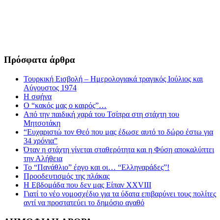
Πρόσφατα άρθρα
Τουρκική Εισβολή – Ημερολογιακά τραγικός Ιούλιος και
Αύγουστος 1974
Η σφήνα
Ο “κακός μας ο καιρός”…
Από την παιδική χαρά του Τσίπρα στη στάχτη του
Μητσοτάκη
“Ευχαριστώ τον Θεό που μας έδωσε αυτό το δώρο έστω για
34 χρόνια”
Όταν η στάχτη γίνεται σταθερότητα και η Φύση αποκαλύπτει
την Αλήθεια
Το “Πανάθλιο” έργο και οι… “Ελληναράδες”!
Προοδευτισμός της πλάκας
Η Εβδομάδα που δεν μας Είπαν XXVIII
Γιατί το νέο νομοσχέδιο για τα ύδατα επιβαρύνει τους πολίτες
αντί να προστατεύει το δημόσιο αγαθό