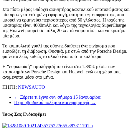
Στο πίσω μέρος υπάρχει αισθητήρας δακτυλικού αποτυπώματος και
μία προ-εγκατεστημένη εφαρμογή, αυτή του «μεταφραστή», που
μπορεί να ερμηνεύει περισσότερες από 50 γλώσσες. Η ισχύς της
μπαταρίας είναι 4000mAh και λόγω της τεχνολογίας SuperCharge
της Huawei μπορεί σε μόλις 20 λεπτά να φορτίσει και να κρατήσει
μία μέρα.
Το καμπυλωτό γυαλί της οθόνης διαθέτει ένα φινίρισμα που
εμποδίζει τη διάβρωση. Φυσικά, με στυλ από την Porsche Design,
φαίνεται λείο, καθώς το υλικό είναι από τα καλύτερα.
Η “ευρωπαϊκή” τιμολόγησή του είναι στα 1.395€ μέσω των
καταστημάτων Porsche Design και Huawei, ενώ στη χώρα μας
αναμένεται μέσα στο μήνα.
ΠΗΓΗ:
NEWSAUTO
←
Ξέρετε τι έγινε σαν σήμερα 15 Ιανουαρίου;
Περί υβριδικού πολέμου και εφαρμογής
→
Ίσως Σας Ενδιαφέρει