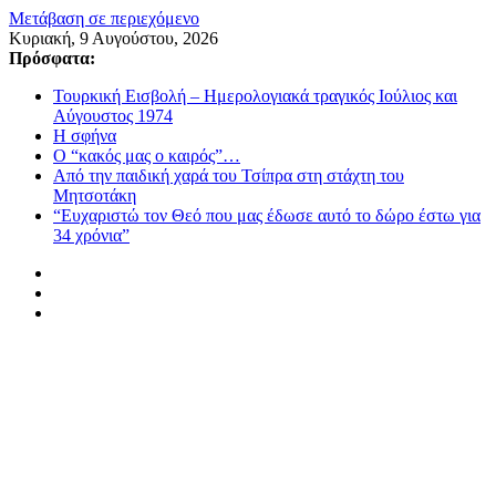
Μετάβαση σε περιεχόμενο
Κυριακή, 9 Αυγούστου, 2026
Πρόσφατα:
Τουρκική Εισβολή – Ημερολογιακά τραγικός Ιούλιος και
Αύγουστος 1974
Η σφήνα
Ο “κακός μας ο καιρός”…
Από την παιδική χαρά του Τσίπρα στη στάχτη του
Μητσοτάκη
“Ευχαριστώ τον Θεό που μας έδωσε αυτό το δώρο έστω για
34 χρόνια”