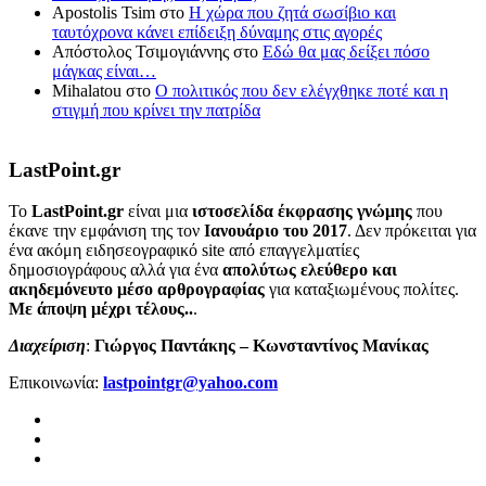
Apostolis Tsim
στο
Η χώρα που ζητά σωσίβιο και
ταυτόχρονα κάνει επίδειξη δύναμης στις αγορές
Απόστολος Τσιμογιάννης
στο
Εδώ θα μας δείξει πόσο
μάγκας είναι…
Mihalatou
στο
Ο πολιτικός που δεν ελέγχθηκε ποτέ και η
στιγμή που κρίνει την πατρίδα
LastPoint.gr
To
LastPoint.gr
είναι μια
ιστοσελίδα έκφρασης γνώμης
που
έκανε την εμφάνιση της τον
Ιανουάριο του 2017
. Δεν πρόκειται για
ένα ακόμη ειδησεογραφικό site από επαγγελματίες
δημοσιογράφους αλλά για ένα
απολύτως ελεύθερο και
ακηδεμόνευτο μέσο αρθρογραφίας
για καταξιωμένους πολίτες.
Με άποψη μέχρι τέλους..
.
Διαχείριση
:
Γιώργος Παντάκης – Κωνσταντίνος Μανίκας
Επικοινωνία:
lastpointgr@yahoo.com