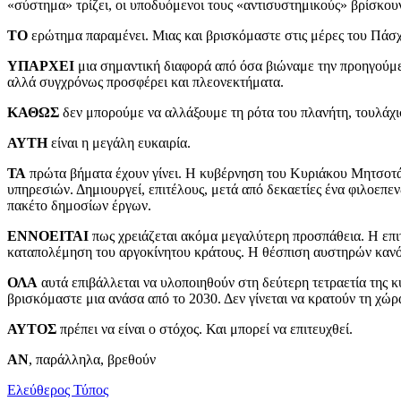
«σύστημα» τρίζει, οι υποδυόμενοι τους «αντισυστημικούς» βρίσκου
ΤΟ
ερώτημα παραμένει. Μιας και βρισκόμαστε στις μέρες του Πάσ
ΥΠΑΡΧΕΙ
μια σημαντική διαφορά από όσα βιώναμε την προηγούμεν
αλλά συγχρόνως προσφέρει και πλεονεκτήματα.
ΚΑΘΩΣ
δεν μπορούμε να αλλάξουμε τη ρότα του πλανήτη, τουλάχι
ΑΥΤΗ
είναι η μεγάλη ευκαιρία.
ΤΑ
πρώτα βήματα έχουν γίνει. Η κυβέρνηση του Κυριάκου Μητσοτάκ
υπηρεσιών. Δημιουργεί, επιτέλους, μετά από δεκαετίες ένα φιλοεπ
πακέτο δημοσίων έργων.
ΕΝΝΟΕΙΤΑΙ
πως χρειάζεται ακόμα μεγαλύτερη προσπάθεια. Η επ
καταπολέμηση του αργοκίνητου κράτους. Η θέσπιση αυστηρών κανόνω
ΟΛΑ
αυτά επιβάλλεται να υλοποιηθούν στη δεύτερη τετραετία της 
βρισκόμαστε μια ανάσα από το 2030. Δεν γίνεται να κρατούν τη χώ
ΑΥΤΟΣ
πρέπει να είναι ο στόχος. Και μπορεί να επιτευχθεί.
ΑΝ
, παράλληλα, βρεθούν
Ελεύθερος Τύπος