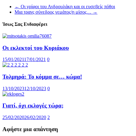
←
Οι γρίφοι του Ανδρουλάκη και οι ευσεβείς πόθοι
Μια τρανς σύνεδρος γεμάτος/η μίσος…
→
Ίσως Σας Ενδιαφέρει
Οι εκλεκτοί του Κυριάκου
15/01/2021
17/01/2021
0
Τολμηρά: Το κόμμα σε… κώμα!
13/10/2023
12/10/2023
0
Γιατί, όχι εκλογές τώρα;
25/02/2020
26/02/2020
2
Αφήστε μια απάντηση