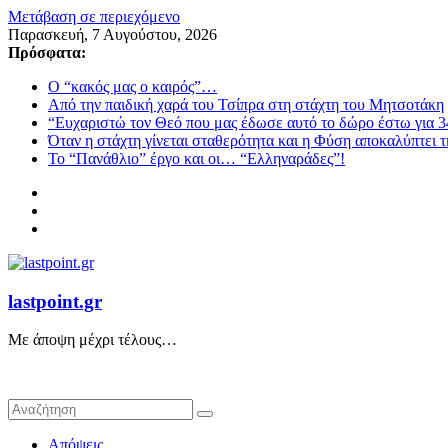
Μετάβαση σε περιεχόμενο
Παρασκευή, 7 Αυγούστου, 2026
Πρόσφατα:
Ο “κακός μας ο καιρός”…
Από την παιδική χαρά του Τσίπρα στη στάχτη του Μητσοτάκη
“Ευχαριστώ τον Θεό που μας έδωσε αυτό το δώρο έστω για 3
Όταν η στάχτη γίνεται σταθερότητα και η Φύση αποκαλύπτει 
Το “Πανάθλιο” έργο και οι… “Ελληναράδες”!
lastpoint.gr
Με άποψη μέχρι τέλους…
Απόψεις