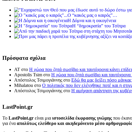
Ο “κακός μας ο καιρός”…
Η Δόμνα και η οικογένεια
Η “δημοκρατία” του Τσίπρα
Πρόσφατα σχόλια
ΑΤ
στο
Η χώρα που ζητά σωσίβιο και ταυτόχρονα κάνει επίδει
Apostolis Tsim
στο
Η χώρα που ζητά σωσίβιο και ταυτόχρονα κ
Απόστολος Τσιμογιάννης
στο
Εδώ θα μας δείξει πόσο μάγκας
Mihalatou
στο
Ο πολιτικός που δεν ελέγχθηκε ποτέ και η στιγ
Απόστολος Τσιμογιάννης
στο
Η αμήχανη απάντηση της κυβέρν
LastPoint.gr
To
LastPoint.gr
είναι μια
ιστοσελίδα έκφρασης γνώμης
που έκανε
για ένα
απολύτως ελεύθερο και ακηδεμόνευτο μέσο αρθρογραφί