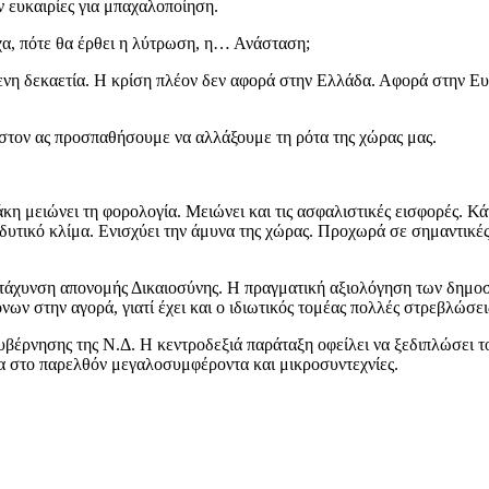
ν ευκαιρίες για μπαχαλοποίηση.
χα, πότε θα έρθει η λύτρωση, η… Ανάσταση;
η δεκαετία. Η κρίση πλέον δεν αφορά στην Ελλάδα. Αφορά στην Ευρ
στον ας προσπαθήσουμε να αλλάξουμε τη ρότα της χώρας μας.
η μειώνει τη φορολογία. Μειώνει και τις ασφαλιστικές εισφορές. 
ενδυτικό κλίμα. Ενισχύει την άμυνα της χώρας. Προχωρά σε σημαντικ
ιτάχυνση απονομής Δικαιοσύνης. Η πραγματική αξιολόγηση των δημ
ν στην αγορά, γιατί έχει και ο ιδιωτικός τομέας πολλές στρεβλώσει
κυβέρνησης της Ν.Δ. Η κεντροδεξιά παράταξη οφείλει να ξεδιπλώσει τ
ρα στο παρελθόν μεγαλοσυμφέροντα και μικροσυντεχνίες.