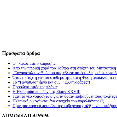
Πρόσφατα άρθρα
Ο “κακός μας ο καιρός”…
Από την παιδική χαρά του Τσίπρα στη στάχτη του Μητσοτάκη
“Ευχαριστώ τον Θεό που μας έδωσε αυτό το δώρο έστω για 3
Όταν η στάχτη γίνεται σταθερότητα και η Φύση αποκαλύπτει 
Το “Πανάθλιο” έργο και οι… “Ελληναράδες”!
Προοδευτισμός της πλάκας
Η Εβδομάδα που δεν μας Είπαν XXVIII
Γιατί το νέο νομοσχέδιο για τα ύδατα επιβαρύνει τους πολίτες
Ελληνική οικογένεια: ένα στοιχείο του παρελθόντος (!)
Πριν μας πάρει η προπέλα της κυβέρνησης αξίζει να κοιτάξου
ΔΗΜΟΦΙΛΗ ΑΡΘΡΑ