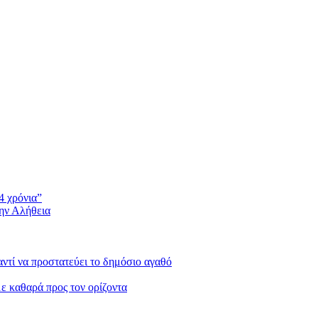
4 χρόνια”
την Αλήθεια
 αντί να προστατεύει το δημόσιο αγαθό
με καθαρά προς τον ορίζοντα