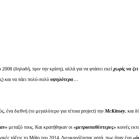
 2008 (δηλαδή, πριν την κρίση), αλλά για να φτάσει εκεί
χωρίς να ζε
ές) και να πάει πολύ-πολύ
υψηλότερα
…
, ένα διεθνή (το μεγαλύτερο για τέτοια project) την
ΜcKinsey
, και 
ταν»
μεταξύ τους. Και κρατήθηκαν οι
«μετριοπαθέστερες»
κοινές εκτι
κές τάξεις το Μάϊο του 2014. Διευκρινίζοντας ρητά, πως ήταν ένα
«ό