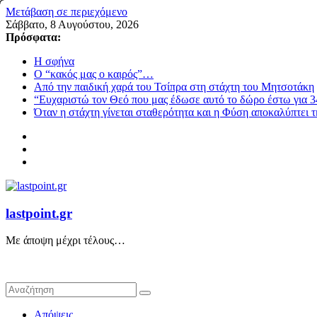
Μετάβαση σε περιεχόμενο
Σάββατο, 8 Αυγούστου, 2026
Πρόσφατα:
Η σφήνα
Ο “κακός μας ο καιρός”…
Από την παιδική χαρά του Τσίπρα στη στάχτη του Μητσοτάκη
“Ευχαριστώ τον Θεό που μας έδωσε αυτό το δώρο έστω για 3
Όταν η στάχτη γίνεται σταθερότητα και η Φύση αποκαλύπτει 
lastpoint.gr
Με άποψη μέχρι τέλους…
Απόψεις