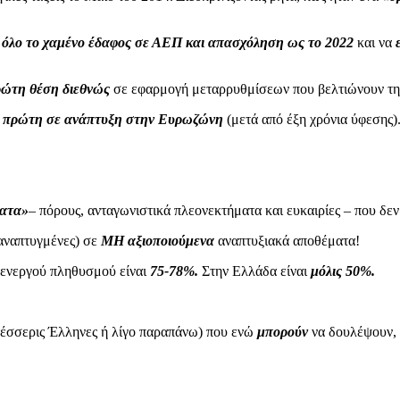
ι
όλο το χαμένο έδαφος σε ΑΕΠ και απασχόληση ως το 2022
και να
ρώτη θέση διεθνώς
σε εφαρμογή μεταρρυθμίσεων που βελτιώνουν την
ν
πρώτη σε ανάπτυξη στην Ευρωζώνη
(μετά από έξη χρόνια ύφεσης)
ματα»
– πόρους, ανταγωνιστικά πλεονεκτήματα και ευκαιρίες – που δεν 
αναπτυγμένες) σε
ΜΗ αξιοποιούμενα
αναπτυξιακά αποθέματα!
ά ενεργού πληθυσμού είναι
75-78%.
Στην Ελλάδα είναι
μόλις 50%.
τέσσερις Έλληνες ή λίγο παραπάνω) που ενώ
μπορούν
να δουλέψουν,