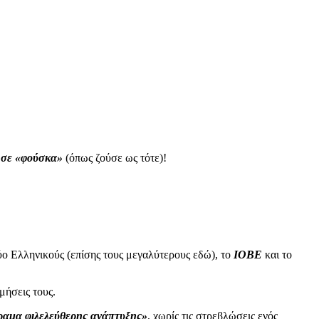
ι σε «φούσκα»
(όπως ζούσε ως τότε)!
δύο Ελληνικούς (επίσης τους μεγαλύτερους εδώ), το
ΙΟΒΕ
και το
μήσεις τους.
ραμα φιλελεύθερης ανάπτυξης»
, χωρίς τις στρεβλώσεις ενός