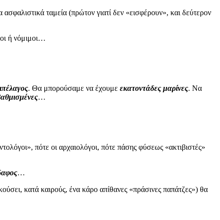
α ασφαλιστικά ταμεία (πρώτον γιατί δεν «εισφέρουν», και δεύτερον
οι ή νόμιμοι…
χιπέλαγος
. Θα μπορούσαμε να έχουμε
εκατοντάδες μαρίνες
. Να
αθμισμένες
…
ντολόγοι», πότε οι αρχαιολόγοι, πότε πάσης φύσεως «ακτιβιστές»
δαφος
…
κούσει, κατά καιρούς, ένα κάρο απίθανες «πράσινες παπάτζες») θα