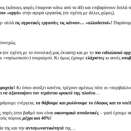
υς (κάποιες φορές έπαιρναν κάτω από τα 40) και επιβαρύνουν διπλά τ
ουν «αργά»
στην αγορά εργασίας (σε σχέση με άλλες χώρες).
ση» αλλά
τις αγροτικές εργασίες τις κάνουν… «αλλοδαποί»!
Παράνομ
 συνεχώς.
ο
(σε σχέση με το συνολική μας έκταση) και με το
πιο ειδυλλιακό αρ
ου «νησιωτικού») τουρισμού. Κι όμως έχουμε
ελάχιστες
κι αυτές
υποβ
ορυχεία!
Κι όπου ανοίξει κανένα, τρέχουν αμέσως πότε οι «περιβαλλο
 να αξιοποιήσει τον τεράστιο ορυκτό της πλούτο
…
αράγουμε ενέργεια,
τα θάβουμε και μολύνουμε το έδαφος και το υπέ
ς πηγές (στο βαθμό που είναι
οικονομικά αποδοτικές
– γιατί έχουμε α
κούς πόρους
μέχρι και 40%!
ία της και την
ανταγωνιστικότητά
της…