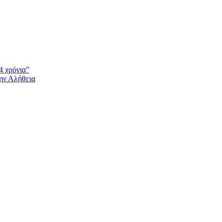
4 χρόνια”
την Αλήθεια