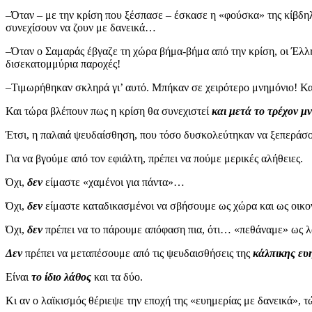
–Όταν – με την κρίση που ξέσπασε – έσκασε η «φούσκα» της κίβδη
συνεχίσουν να ζουν με δανεικά…
–Όταν ο Σαμαράς έβγαζε τη χώρα βήμα-βήμα από την κρίση, οι Έλ
δισεκατομμύρια παροχές!
–Τιμωρήθηκαν σκληρά γι’ αυτό. Μπήκαν σε χειρότερο μνημόνιο! Κ
Και τώρα βλέπουν πως η κρίση θα συνεχιστεί
και μετά το τρέχον μ
Έτσι, η παλαιά ψευδαίσθηση, που τόσο δυσκολεύτηκαν να ξεπεράσο
Για να βγούμε από τον εφιάλτη, πρέπει να πούμε μερικές αλήθειες.
Όχι,
δεν
είμαστε «χαμένοι για πάντα»…
Όχι,
δεν
είμαστε καταδικασμένοι να σβήσουμε ως χώρα και ως οικο
Όχι,
δεν
πρέπει να το πάρουμε απόφαση πια, ότι… «πεθάναμε» ως 
Δεν
πρέπει να μεταπέσουμε από τις ψευδαισθήσεις της
κάλπικης ευ
Είναι
το ίδιο λάθος
και τα δύο.
Κι αν ο λαϊκισμός θέριεψε την εποχή της «ευημερίας με δανεικά», τ