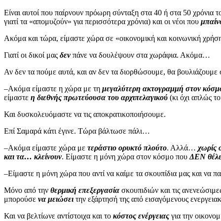
Είναι αυτοί που παίρνουν πρόωρη σύνταξη στα 40 ή στα 50 χρόνια το
γιατί τα «απομυζούν» για περισσότερα χρόνια) και οι νέοι που
μπαίν
Ακόμα και τώρα, είμαστε χώρα σε «οικονομική και κοινωνική χρή
Γιατί οι δικοί μας
δεν
πάνε να δουλέψουν στα χωράφια. Ακόμα…
Αν δεν τα πούμε αυτά, και αν δεν τα διορθώσουμε, θα βουλιάζουμε
–Ακόμα είμαστε η χώρα με τη
μεγαλύτερη ακτογραμμή στον κόσμ
είμαστε
η διεθνής πρωτεύουσα του αρχιπελαγικού
(κι όχι απλώς τ
Και δυσκολευόμαστε να τις αποκρατικοποιήσουμε.
Επί Σαμαρά κάτι έγινε. Τώρα βάλτωσε πάλι…
–Ακόμα είμαστε χώρα με
τεράστιο ορυκτό πλούτο
. Αλλά…
χωρίς 
και τα… κλείνουν
. Είμαστε η μόνη χώρα στον κόσμο που
ΔΕΝ θέλει
–Είμαστε η μόνη χώρα που αντί να καίμε τα σκουπίδια μας και να π
Μόνο από την
θερμική επεξεργασία
σκουπιδιών και τις ανενεώσιμε
μπορούσε
να μειώσει
την εξάρτησή της από εισαγόμενους ενεργεια
Και να βελτίωνε αντίστοιχα και το
κόστος ενέργειας
για την οικονομ