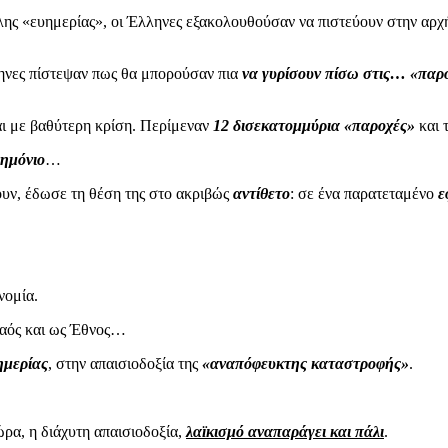
λης «ευημερίας», οι Έλληνες εξακολουθούσαν να πιστεύουν στην αρχ
ληνες πίστεψαν πως θα μπορούσαν πια
να γυρίσουν πίσω στις… «παρ
αι με βαθύτερη κρίση. Περίμεναν
12 δισεκατομμύρια «παροχές»
και 
νημόνιο
…
υν, έδωσε τη θέση της στο ακριβώς
αντίθετο
: σε ένα παρατεταμένο
ε
νομία.
λαός και ως Έθνος…
ημερίας
, στην απαισιοδοξία της
«αναπόφευκτης καταστροφής»
.
ώρα, η διάχυτη απαισιοδοξία,
λαϊκισμό αναπαράγει και πάλι
.