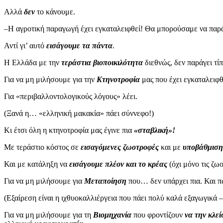
Αλλά
δεν
το κάνουμε.
–Η αγροτική παραγωγή έχει εγκαταλειφθεί! Θα μπορούσαμε να παράγ
Αντί γι’ αυτό
εισάγουμε τα πάντα
.
Η Ελλάδα με την
τεράστια βιοποικιλότητα
διεθνώς, δεν παράγει τί
Για να μη μιλήσουμε για την
Κτηνοτροφία
μας που έχει εγκαταλειφθ
Για «περιβαλλοντολογικούς λόγους» λέει.
(Ξανά η… «ελληνική μακακία» πάει σύννεφο!)
Κι έτσι όλη η κτηνοτροφία μας έγινε πια
«σταβλική»!
Με τεράστιο κόστος σε
εισαγόμενες ζωοτροφές
και με
υποβάθμιση
Και με κατάληξη να
εισάγουμε πλέον και το κρέας
(όχι μόνο τις ζω
Για να μη μιλήσουμε για
Μεταποίηση
που… δεν υπάρχει πια. Και π
(Εξαίρεση είναι η ιχθυοκαλλιέργεια που πάει πολύ καλά εξαγωγικά 
Για να μη μιλήσουμε για τη
Βιομηχανία
που φροντίζουν
να την κλεί