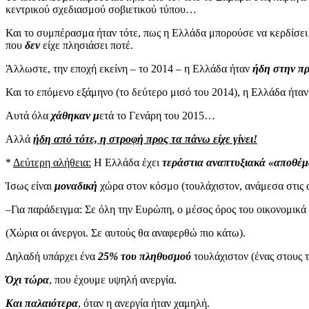
κεντρικού σχεδιασμού σοβιετικού τύπου…
Και το συμπέρασμα ήταν τότε, πως η Ελλάδα μπορούσε να κερδίσε
που
δεν
είχε πλησιάσει ποτέ.
Άλλωστε, την εποχή εκείνη – το 2014 – η Ελλάδα ήταν
ήδη στην π
Και το επόμενο εξάμηνο (το δεύτερο μισό του 2014), η Ελλάδα ήτα
Αυτά όλα
χάθηκαν μ
ετά το Γενάρη του 2015…
Αλλά
ήδη από τότε, η στροφή προς τα πάνω είχε γίνει!
*
Δεύτερη αλήθεια:
Η Ελλάδα έχει
τεράστια αναπτυξιακά «αποθέ
Ίσως είναι
μοναδική
χώρα στον κόσμο (τουλάχιστον, ανάμεσα στις 
–Για παράδειγμα: Σε όλη την Ευρώπη, ο μέσος όρος του οικονομικ
(Χώρια οι άνεργοι. Σε αυτούς θα αναφερθώ πιο κάτω).
Δηλαδή υπάρχει ένα
25% του πληθυσμού
τουλάχιστον (ένας στους 
Όχι τώρα
, που έχουμε υψηλή ανεργία.
Και παλαιότερα
, όταν η ανεργία ήταν χαμηλή.