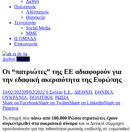
Διεθνή
Πολιτισμός
Αθλητισμός
Θρησκεία
Τεχνολογία
Social Media
ΜΜΕ
Η ΟΜΑΔΑ
Επικοινωνία
Διεθνή
Εθνικά
Οι “πατριώτες” της ΕΕ αδιαφορούν για
την εδαφική ακεραιότητα της Ευρώπης
10/02/2022
09/02/2022
0 Σχόλια
E.E.
,
ΔΙΕΘΝΗ
,
ΕΘΝΙΚΑ
,
ΟΥΚΡΑΝΙΑ
,
ΠΟΛΙΤΙΚΗ
,
ΡΩΣΙΑ
Share on Facebook
Share on Twitter
Share on Linkedin
Share on
Pinterest
Τη στιγμή που
πάνω από 100.000 Ρώσοι στρατιώτες έχουν
συγκεντρωθεί στα ουκρανικά σύνορα
και οι Δυτικοί σύμμαχοι
προειδοποιούν για την πιθανότητα ρωσικής εισβολής σε ευρωπαϊκό