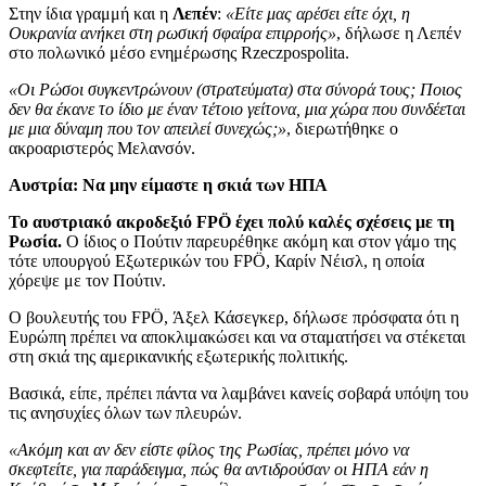
Στην ίδια γραμμή και η
Λεπέν
:
«Είτε μας αρέσει είτε όχι, η
Ουκρανία ανήκει στη ρωσική σφαίρα επιρροής»
, δήλωσε η Λεπέν
στο πολωνικό μέσο ενημέρωσης Rzeczpospolita.
«Οι Ρώσοι συγκεντρώνουν (στρατεύματα) στα σύνορά τους; Ποιος
δεν θα έκανε το ίδιο με έναν τέτοιο γείτονα, μια χώρα που συνδέεται
με μια δύναμη που τον απειλεί συνεχώς;»
, διερωτήθηκε ο
ακροαριστερός Μελανσόν.
Αυστρία: Να μην είμαστε η σκιά των ΗΠΑ
Το αυστριακό ακροδεξιό FPÖ έχει πολύ καλές σχέσεις με τη
Ρωσία.
Ο ίδιος ο Πούτιν παρευρέθηκε ακόμη και στον γάμο της
τότε υπουργού Εξωτερικών του FPÖ, Καρίν Νέισλ, η οποία
χόρεψε με τον Πούτιν.
Ο βουλευτής του FPÖ, Άξελ Κάσεγκερ, δήλωσε πρόσφατα ότι η
Ευρώπη πρέπει να αποκλιμακώσει και να σταματήσει να στέκεται
στη σκιά της αμερικανικής εξωτερικής πολιτικής.
Βασικά, είπε, πρέπει πάντα να λαμβάνει κανείς σοβαρά υπόψη του
τις ανησυχίες όλων των πλευρών.
«Ακόμη και αν δεν είστε φίλος της Ρωσίας, πρέπει μόνο να
σκεφτείτε, για παράδειγμα, πώς θα αντιδρούσαν οι ΗΠΑ εάν η