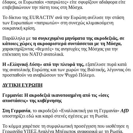
έδαφος, οι Ευρωπαίοι «πατριώτες» είτε σφυρίζουν αδιάφορα είτε
επιβεβαιώνουν την πίστη τους στη Μόσχα.
Το δίκτυο της EURACTIV ανά την Ευρώπη ανέλυσε την στάση
των Ευρωπαίων «πατριωτών» στη συνεχώς κλιμακούμενη
ουκρανική κρίση.
Παράλληλα με
τα συγκεχυμένα μηνύματα της ακροδεξιάς, σε
κάποιες χώρες η ακροαριστερά συντάσσεται με τη Μόσχα,
χαρακτηρίζοντας «θεμιτές» τις ανησυχίες της Μόσχας για την
επέκταση του ΝΑΤΟ ανατολικά.
Η
«Ελληνική Λύση»
από την πλευρά της,
εξαπέλυσε πυρά κατά
της ανατολικής Ευρώπης και των χωρών της Βαλτικής, λέγοντας ότι
προσπαθούν να αναβιώσουν τον Ψυχρό Πόλεμο.
ΔΥΤΙΚΗ ΕΥΡΩΠΗ
Γερμανία: Η ακροδεξιά ικανοποιημένη από τις «ίσες
αποστάσεις» της κυβέρνησης
Στη Γερμανία
, το ακροδεξιό «Εναλλακτική για τη Γερμανία»
AfD
υποστηρίζει εδώ και καιρό στενές σχέσεις με τη Ρωσία.
Το κόμμα χαιρέτισε τη συμφιλιωτική προσέγγιση που υιοθέτησε η
Γερμανίδα ΥΠΕΞ Αναλένα Μπέρμποκ αναφορικά με τη Ρωσία,