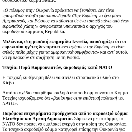
σοσιαλιστικό κόμμα SMER.
«Ο πόλεμος στην Ουκρανία πρόκειται να ξεσπάσει. Δεν είναι
πραγματικά ανόητο για οποιονδήποτε στην Ευρώπη να έχει μόνο
Αμερικανούς και Ρώσους να κάθονται σε ένα τραπέζι πάνω από έναν
ευρωπαϊκό χάρτη;»
αναρωτιέται υπαινικτικά ο αρχηγός του
ακροδεξιού κόμματος Republika.
Μιλώντας στη ρωσική εφημερίδα Izvestia, υποστηρίζει ότι οι
ευρωπαίοι ηγέτες δεν πρέπει
«να αφήσουν την Ευρώπη να είναι
απλώς πεδίο μάχης για τα αμερικανικά συμφέροντα»
και αντ’ αυτού,
να εμπλακούν σε συζήτηση με τη Ρωσία.
Τσεχία: Πυρά Κομμουνιστών, ακροδεξιάς κατά ΝΑΤΟ
Η τσεχική κυβέρνηση θέλει να στείλει στρατιωτικό υλικό στο
Κίεβο.
Αυτό το σχέδιο επικρίθηκε σκληρά από το Κομμουνιστικό Κόμμα
Τσεχίας ισχυριζόμενο ότι
«βασίστηκε στην επιθετική πολιτική του
ΝΑΤΟ».
Παρόμοια επιχειρήματα προέρχονται από το ακροδεξιό κόμμα
Ελευθερία και Άμεση Δημοκρατία.
Σύμφωνα με το κόμμα, το
ΝΑΤΟ δεν πρέπει να εμπλακεί ενεργά στην κρίση της Ουκρανίας.
Το τσεχικό ακροδεξιό κόμμα κατηγορεί επίσης την Ουκρανία για