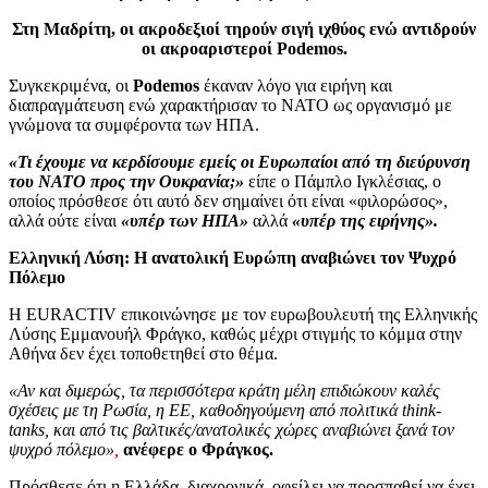
Στη Μαδρίτη, οι ακροδεξιοί τηρούν σιγή ιχθύος ενώ αντιδρούν
οι ακροαριστεροί Podemos.
Συγκεκριμένα, οι
Podemos
έκαναν λόγο για ειρήνη και
διαπραγμάτευση ενώ χαρακτήρισαν το ΝΑΤΟ ως οργανισμό με
γνώμονα τα συμφέροντα των ΗΠΑ.
«Τι έχουμε να κερδίσουμε εμείς οι Ευρωπαίοι από τη διεύρυνση
του ΝΑΤΟ προς την Ουκρανία;»
είπε ο Πάμπλο Ιγκλέσιας, ο
οποίος πρόσθεσε ότι αυτό δεν σημαίνει ότι είναι «φιλορώσος»,
αλλά ούτε είναι
«υπέρ των ΗΠΑ»
αλλά
«υπέρ της ειρήνης».
Ελληνική Λύση: Η ανατολική Ευρώπη αναβιώνει τον Ψυχρό
Πόλεμο
Η EURACTIV επικοινώνησε με τον ευρωβουλευτή της Ελληνικής
Λύσης Εμμανουήλ Φράγκο, καθώς μέχρι στιγμής το κόμμα στην
Αθήνα δεν έχει τοποθετηθεί στο θέμα.
«Αν και διμερώς, τα περισσότερα κράτη μέλη επιδιώκουν καλές
σχέσεις με τη Ρωσία, η ΕΕ, καθοδηγούμενη από πολιτικά think-
tanks, και από τις βαλτικές/ανατολικές χώρες αναβιώνει ξανά τον
ψυχρό πόλεμο»
,
ανέφερε ο Φράγκος.
Πρόσθεσε ότι η Ελλάδα, διαχρονικά, οφείλει να προσπαθεί να έχει