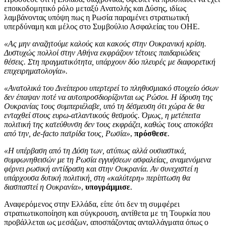
εποικοδομητικό ρόλο μεταξύ Ανατολής και Δύσης, ιδίως
λαμβάνοντας υπόψη πως η Ρωσία παραμένει στρατιωτική
υπερδύναμη και μέλος στο Συμβούλιο Ασφαλείας του ΟΗΕ.
«Ας μην αναζητούμε καλούς και κακούς στην Ουκρανική κρίση.
Δυστυχώς πολλοί στην Αθήνα εκφράζουν τέτοιες παιδαριώδεις
θέσεις. Στη πραγματικότητα, υπάρχουν δύο πλευρές με διαφορετική
επιχειρηματολογία».
«Ανατολικά του Δνείπερου υπερτερεί το πληθυσμιακό στοιχείο όσων
δεν έπαψαν ποτέ να αυτοπροσδιορίζονται ως Ρώσοι. Η ίδρυση της
Ουκρανίας τους συμπεριέλαβε, υπό τη δέσμευση ότι χώρα δε θα
ενταχθεί στους ευρω-ατλαντικούς θεσμούς. Όμως, η μετέπειτα
πολιτική της κατεύθυνση δεν τους εκφράζει, καθώς τους αποκόβει
από την, de-facto πατρίδα τους, Ρωσία»
,
πρόσθεσε
.
«Η υπέρβαση από τη Δύση των, ατύπως αλλά ουσιαστικά,
συμφωνηθεισών με τη Ρωσία εγγυήσεων ασφαλείας, αναμενόμενα
φέρνει ρωσική αντίδραση και στην Ουκρανία. Αν συνεχιστεί η
υπάρχουσα δυτική πολιτική, στη «καλύτερη» περίπτωση θα
διασπαστεί η Ουκρανία»
,
υπογράμμισε
.
Αναφερόμενος στην Ελλάδα, είπε ότι δεν τη συμφέρει
στρατιωτικοποίηση και σύγκρουση, αντίθετα με τη Τουρκία που
προβάλλεται ως μεσάζων, αποσπάζοντας ανταλλάγματα όπως ο