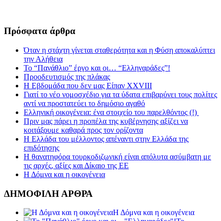
Πρόσφατα άρθρα
Όταν η στάχτη γίνεται σταθερότητα και η Φύση αποκαλύπτει
την Αλήθεια
Το “Πανάθλιο” έργο και οι… “Ελληναράδες”!
Προοδευτισμός της πλάκας
Η Εβδομάδα που δεν μας Είπαν XXVIII
Γιατί το νέο νομοσχέδιο για τα ύδατα επιβαρύνει τους πολίτες
αντί να προστατεύει το δημόσιο αγαθό
Ελληνική οικογένεια: ένα στοιχείο του παρελθόντος (!)
Πριν μας πάρει η προπέλα της κυβέρνησης αξίζει να
κοιτάξουμε καθαρά προς τον ορίζοντα
Η Ελλάδα του μέλλοντος απέναντι στην Ελλάδα της
επιδότησης
Η θανατηφόρα τουρκοδιζωνική είναι απόλυτα ασύμβατη με
τις αρχές, αξίες και Δίκαιο της ΕΕ
Η Δόμνα και η οικογένεια
ΔΗΜΟΦΙΛΗ ΑΡΘΡΑ
Η Δόμνα και η οικογένεια