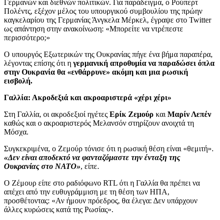
Γερμανών και διεθνών πολιτικών. Για παράδειγμα, ο Ρούπερτ
Πολέντς, εξέχον μέλος του υπουργικού συμβουλίου της πρώην
καγκελαρίου της Γερμανίας Άνγκελα Μέρκελ, έγραψε στο Twitter
ως απάντηση στην ανακοίνωση: «Μπορείτε να ντρέπεστε
περισσότερο;»
Ο υπουργός Εξωτερικών της Ουκρανίας πήγε ένα βήμα παραπέρα,
λέγοντας επίσης ότι η
γερμανική απροθυμία να παραδώσει όπλα
στην Ουκρανία
θα «ενθάρρυνε» ακόμη και μια ρωσική
εισβολή.
Γαλλία: Ακροδεξιά και ακροαριστερά «χέρι χέρι»
Στη Γαλλία, οι ακροδεξιοί ηγέτες
Ερίκ Ζεμούρ
και
Μαρίν Λεπέν
καθώς και ο ακροαριστερός Μελανσόν στηρίζουν ανοιχτά τη
Μόσχα.
Συγκεκριμένα, ο Ζεμούρ τόνισε ότι η ρωσική θέση είναι «θεμιτή».
«Δεν είναι αποδεκτό να φανταζόμαστε την ένταξη της
Ουκρανίας στο ΝΑΤΟ»
, είπε.
Ο Ζέμουρ είπε στο ραδιόφωνο RTL ότι η Γαλλία θα πρέπει να
απέχει από την ευθυγράμμιση με τη θέση των ΗΠΑ,
προσθέτοντας: «Αν ήμουν πρόεδρος, θα έλεγα: Δεν υπάρχουν
άλλες κυρώσεις κατά της Ρωσίας».