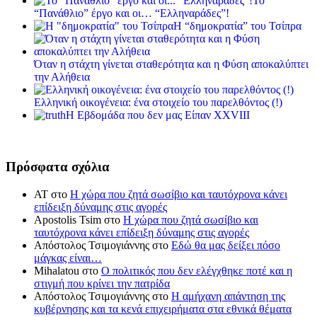
Το
“Πανάθλιο” έργο και οι… “Ελληναράδες”!
Η “δημοκρατία” του Τσίπρα
Όταν η στάχτη γίνεται σταθερότητα και η Φύση αποκαλύπτει
την Αλήθεια
Ελληνική οικογένεια: ένα στοιχείο του παρελθόντος (!)
Η Εβδομάδα που δεν μας Είπαν XXVIII
Πρόσφατα σχόλια
ΑΤ
στο
Η χώρα που ζητά σωσίβιο και ταυτόχρονα κάνει
επίδειξη δύναμης στις αγορές
Apostolis Tsim
στο
Η χώρα που ζητά σωσίβιο και
ταυτόχρονα κάνει επίδειξη δύναμης στις αγορές
Απόστολος Τσιμογιάννης
στο
Εδώ θα μας δείξει πόσο
μάγκας είναι…
Mihalatou
στο
Ο πολιτικός που δεν ελέγχθηκε ποτέ και η
στιγμή που κρίνει την πατρίδα
Απόστολος Τσιμογιάννης
στο
Η αμήχανη απάντηση της
κυβέρνησης και τα κενά επιχειρήματα στα εθνικά θέματα