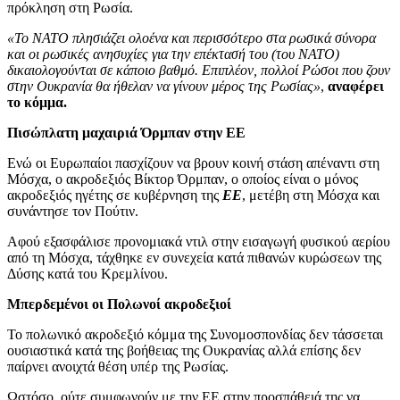
πρόκληση στη Ρωσία.
«Το ΝΑΤΟ πλησιάζει ολοένα και περισσότερο στα ρωσικά σύνορα
και οι ρωσικές ανησυχίες για την επέκτασή του (του ΝΑΤΟ)
δικαιολογούνται σε κάποιο βαθμό. Επιπλέον, πολλοί Ρώσοι που ζουν
στην Ουκρανία θα ήθελαν να γίνουν μέρος της Ρωσίας»
,
αναφέρει
το κόμμα.
Πισώπλατη μαχαιριά Όρμπαν στην ΕΕ
Ενώ οι Ευρωπαίοι πασχίζουν να βρουν κοινή στάση απέναντι στη
Μόσχα, ο ακροδεξιός Βίκτορ Όρμπαν, ο οποίος είναι ο μόνος
ακροδεξιός ηγέτης σε κυβέρνηση της
ΕΕ
, μετέβη στη Μόσχα και
συνάντησε τον Πούτιν.
Αφού εξασφάλισε προνομιακά ντιλ στην εισαγωγή φυσικού αερίου
από τη Μόσχα, τάχθηκε εν συνεχεία κατά πιθανών κυρώσεων της
Δύσης κατά του Κρεμλίνου.
Μπερδεμένοι οι Πολωνοί ακροδεξιοί
Το πολωνικό ακροδεξιό κόμμα της Συνομοσπονδίας δεν τάσσεται
ουσιαστικά κατά της βοήθειας της Ουκρανίας αλλά επίσης δεν
παίρνει ανοιχτά θέση υπέρ της Ρωσίας.
Ωστόσο, ούτε συμφωνούν με την ΕΕ στην προσπάθειά της να