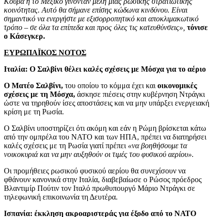
Κούβα ή το Μεξικό γίνονταν μέλη μιας ρωσικής στρατιωτικής
κοινότητας. Αυτό θα σήμανε επίσης κώδωνα κινδύνου. Είναι
σημαντικό να ενεργήστε με εξισορροπητικό και αποκλιμακωτικό
τρόπο – σε όλα τα επίπεδα και προς όλες τις κατευθύνσεις»,
τόνισε
ο Κάσεγκερ.
ΕΥΡΩΠΑΪΚΟΣ ΝΟΤΟΣ
Ιταλία: Ο Σαλβίνι θέλει καλές σχέσεις με Μόσχα για το αέριο
Ο Ματέο Σαλβίνι,
του οποίου το κόμμα έχει και
οικονομικές
σχέσεις με τη Μόσχα,
άσκησε πιέσεις στην κυβέρνηση Ντράγκι
ώστε να τηρηθούν ίσες αποστάσεις και να μην υπάρξει ενεργειακή
κρίση με τη Ρωσία.
Ο Σαλβίνι υποστηρίζει ότι ακόμη και εάν η Ρώμη βρίσκεται κάτω
από την ομπρέλα του ΝΑΤΟ και των ΗΠΑ, πρέπει να διατηρήσει
καλές σχέσεις με τη Ρωσία γιατί πρέπει
«να βοηθήσουμε τα
νοικοκυριά και να μην αυξηθούν οι τιμές του φυσικού αερίου».
Οι προμήθειες ρωσικού φυσικού αερίου θα συνεχίσουν να
φθάνουν κανονικά στην Ιταλία, διαβεβαίωσε ο Ρώσος πρόεδρος
Βλαντιμίρ Πούτιν τον Ιταλό πρωθυπουργό Μάριο Ντράγκι σε
τηλεφωνική επικοινωνία τη Δευτέρα.
Ισπανία: έκκληση ακροαριστεράς για έξοδο από το ΝΑΤΟ