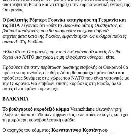
αποτρέψει τη Ρωσία και να στηρίξει την ευρωατλαντική ένταξη της
Ουκρανίας.
Ο βουλευτής Ρόμπερτ Γουινίκι κατηγόρησε τη Γερμανία και
τις ΗΠΑ
λέγοντας ότι
«ούτε το Βερολίνο ούτε η Ουάσιγκτον, οι
βασικοί παράγοντες που θα μπορούσαν να έχουν σοβαρά
επιχειρήματα κατά της Ρωσίας, εμφανίστηκαν ως σκληροί παίκτες
απέναντι στη Ρωσία».
«Είπα στους Ουκρανούς πριν από 5-6 χρόνια ότι κανείς δεν θα
δεχτεί στο ΝΑΤΟ μια χώρα με μη ελεγχόμενα σύνορα»
,
είπε
.
Πρόσθεσε ότι στην περίπτωση ρωσικής εισβολής οι Ουκρανοί θα
πρέπει να αμυνθούν, επειδή η Δύση θα παράσχει μόνο όπλα και
πρόσθετες δυνάμεις στις χώρες του ΝΑΤΟ που είναι γειτονικές με
την Ουκρανία. Θα επιβάλει επίσης κυρώσεις στη Ρωσία, αλλά
αυτές είναι «μόνο κυρώσεις».
ΒΑΛΚΑΝΙΑ
Το βουλγαρικό ακροδεξιό κόμμα
Vazrazhdane (Αναγέννηση)
έλαβε περίπου το 5% των ψήφων στις τελευταίες εκλογές και έχει
τη μικρότερη κοινοβουλευτική ομάδα.
Ο αρχηγός του κόμματος
Κωνσταντίνοφ Κοστάντνοφ