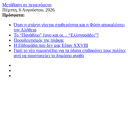
Μετάβαση σε περιεχόμενο
Πέμπτη, 6 Αυγούστου, 2026
Πρόσφατα:
Όταν η στάχτη γίνεται σταθερότητα και η Φύση αποκαλύπτει
την Αλήθεια
Το “Πανάθλιο” έργο και οι… “Ελληναράδες”!
Προοδευτισμός της πλάκας
Η Εβδομάδα που δεν μας Είπαν XXVIII
Γιατί το νέο νομοσχέδιο για τα ύδατα επιβαρύνει τους πολίτες
αντί να προστατεύει το δημόσιο αγαθό