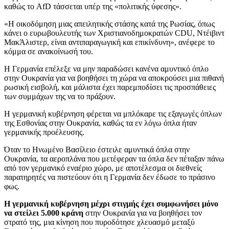
καθώς το AfD τάσσεται υπέρ της «πολιτικής ύφεσης».
«Η οικοδόμηση μιας απειλητικής στάσης κατά της Ρωσίας, όπως
κάνει ο ευρωβουλευτής των Χριστιανοδημοκρατών CDU, Ντέιβιντ
ΜακΆλιστερ, είναι αντιπαραγωγική και επικίνδυνη», ανέφερε το
κόμμα σε ανακοίνωσή του.
Η Γερμανία επέλεξε να μην παραδώσει κανένα αμυντικό όπλο
στην Ουκρανία για να βοηθήσει τη χώρα να αποκρούσει μια πιθανή
ρωσική εισβολή, και μάλιστα έχει παρεμποδίσει τις προσπάθειες
των συμμάχων της να το πράξουν.
Η γερμανική κυβέρνηση φέρεται να μπλόκαρε τις εξαγωγές όπλων
της Εσθονίας στην Ουκρανία, καθώς τα εν λόγω όπλα ήταν
γερμανικής προέλευσης.
Όταν το Ηνωμένο Βασίλειο έστειλε αμυντικά όπλα στην
Ουκρανία, τα αεροπλάνα που μετέφεραν τα όπλα δεν πέταξαν πάνω
από τον γερμανικό εναέριο χώρο, με αποτέλεσμα οι διεθνείς
παρατηρητές να πιστεύουν ότι η Γερμανία δεν έδωσε το πράσινο
φως.
Η γερμανική κυβέρνηση μέχρι στιγμής έχει συμφωνήσει μόνο
να στείλει
5.000 κράνη
στην Ουκρανία για να βοηθήσει τον
στρατό της, μια κίνηση που πυροδότησε χλευασμό μεταξύ