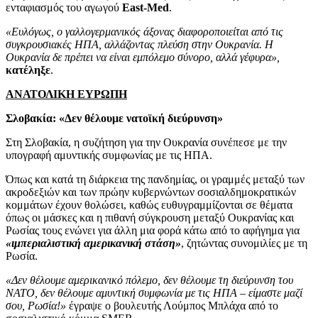
ενταφιασμός του αγωγού
East-Med
.
«Ευλόγως, ο γαλλογερμανικός άξονας διαφοροποιείται από τις
συγκρουσιακές ΗΠΑ, αλλάζοντας πλεύση στην Ουκρανία. Η
Ουκρανία δε πρέπει να είναι εμπόλεμο σύνορο, αλλά γέφυρα»,
κατέληξε
.
ΑΝΑΤΟΛΙΚΗ ΕΥΡΩΠΗ
Σλοβακία: «Δεν θέλουμε νατοϊκή διεύρυνση»
Στη Σλοβακία, η συζήτηση για την Ουκρανία συνέπεσε με την
υπογραφή αμυντικής συμφωνίας με τις ΗΠΑ.
Όπως και κατά τη διάρκεια της πανδημίας, οι γραμμές μεταξύ των
ακροδεξιών και των πρώην κυβερνώντων σοσιαλδημοκρατικών
κομμάτων έχουν θολώσει, καθώς ευθυγραμμίζονται σε θέματα
όπως οι μάσκες και η πιθανή σύγκρουση μεταξύ Ουκρανίας και
Ρωσίας τους ενώνει για άλλη μια φορά κάτω από το αφήγημα για
«ιμπεριαλιστική αμερικανική στάση»
, ζητώντας συνομιλίες με τη
Ρωσία.
«Δεν θέλουμε αμερικανικό πόλεμο, δεν θέλουμε τη διεύρυνση του
ΝΑΤΟ, δεν θέλουμε αμυντική συμφωνία με τις ΗΠΑ – είμαστε μαζί
σου, Ρωσία!»
έγραψε ο βουλευτής Λούμπος Μπλάχα από το