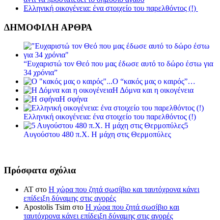
Ελληνική οικογένεια: ένα στοιχείο του παρελθόντος (!)
ΔΗΜΟΦΙΛΗ ΑΡΘΡΑ
“Ευχαριστώ τον Θεό που μας έδωσε αυτό το δώρο έστω για
34 χρόνια”
Ο “κακός μας ο καιρός”…
Η Δόμνα και η οικογένεια
Η σφήνα
Ελληνική οικογένεια: ένα στοιχείο του παρελθόντος (!)
5
Αυγούστου 480 π.Χ. Η μάχη στις Θερμοπύλες
Πρόσφατα σχόλια
ΑΤ
στο
Η χώρα που ζητά σωσίβιο και ταυτόχρονα κάνει
επίδειξη δύναμης στις αγορές
Apostolis Tsim
στο
Η χώρα που ζητά σωσίβιο και
ταυτόχρονα κάνει επίδειξη δύναμης στις αγορές