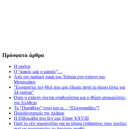
Πρόσφατα άρθρα
Η σφήνα
Ο “κακός μας ο καιρός”…
Από την παιδική χαρά του Τσίπρα στη στάχτη του
Μητσοτάκη
“Ευχαριστώ τον Θεό που μας έδωσε αυτό το δώρο έστω για
34 χρόνια”
Όταν η στάχτη γίνεται σταθερότητα και η Φύση αποκαλύπτει
την Αλήθεια
Το “Πανάθλιο” έργο και οι… “Ελληναράδες”!
Προοδευτισμός της πλάκας
Η Εβδομάδα που δεν μας Είπαν XXVIII
Γιατί το νέο νομοσχέδιο για τα ύδατα επιβαρύνει τους πολίτες
αντί να προστατεύει το δημόσιο αγαθό