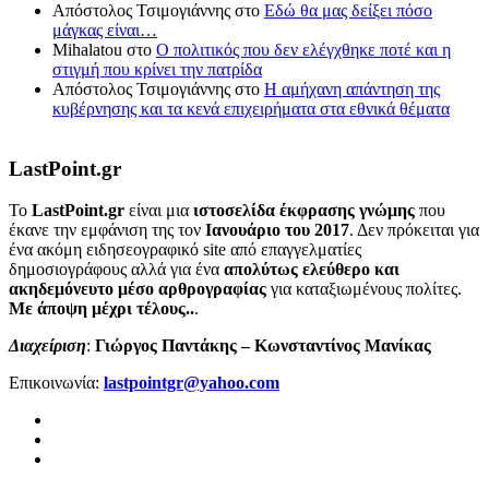
Απόστολος Τσιμογιάννης
στο
Εδώ θα μας δείξει πόσο
μάγκας είναι…
Mihalatou
στο
Ο πολιτικός που δεν ελέγχθηκε ποτέ και η
στιγμή που κρίνει την πατρίδα
Απόστολος Τσιμογιάννης
στο
Η αμήχανη απάντηση της
κυβέρνησης και τα κενά επιχειρήματα στα εθνικά θέματα
LastPoint.gr
To
LastPoint.gr
είναι μια
ιστοσελίδα έκφρασης γνώμης
που
έκανε την εμφάνιση της τον
Ιανουάριο του 2017
. Δεν πρόκειται για
ένα ακόμη ειδησεογραφικό site από επαγγελματίες
δημοσιογράφους αλλά για ένα
απολύτως ελεύθερο και
ακηδεμόνευτο μέσο αρθρογραφίας
για καταξιωμένους πολίτες.
Με άποψη μέχρι τέλους..
.
Διαχείριση
:
Γιώργος Παντάκης – Κωνσταντίνος Μανίκας
Επικοινωνία:
lastpointgr@yahoo.com