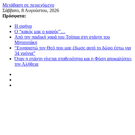
Μετάβαση σε περιεχόμενο
Σάββατο, 8 Αυγούστου, 2026
Πρόσφατα:
Η σφήνα
Ο “κακός μας ο καιρός”…
Από την παιδική χαρά του Τσίπρα στη στάχτη του
Μητσοτάκη
“Ευχαριστώ τον Θεό που μας έδωσε αυτό το δώρο έστω για
34 χρόνια”
Όταν η στάχτη γίνεται σταθερότητα και η Φύση αποκαλύπτει
την Αλήθεια