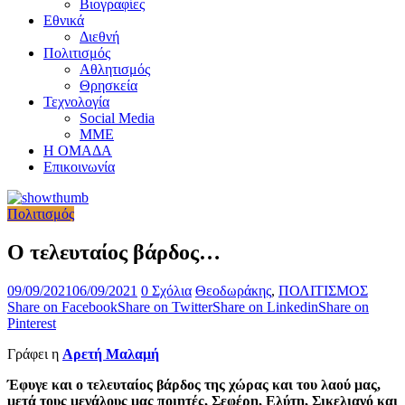
Βιογραφίες
Εθνικά
Διεθνή
Πολιτισμός
Αθλητισμός
Θρησκεία
Τεχνολογία
Social Media
ΜΜΕ
Η ΟΜΑΔΑ
Επικοινωνία
Πολιτισμός
Ο τελευταίος βάρδος…
09/09/2021
06/09/2021
0 Σχόλια
Θεοδωράκης
,
ΠΟΛΙΤΙΣΜΟΣ
Share on Facebook
Share on Twitter
Share on Linkedin
Share on
Pinterest
Γράφει η
Αρετή Μαλαμή
Έφυγε και ο τελευταίος βάρδος της χώρας και του λαού μας,
μετά τους μεγάλους μας ποιητές, Σεφέρη, Ελύτη, Σικελιανό και