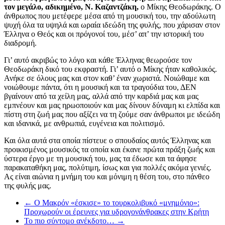
τον μεγάλο, αδικημένο, Ν. Καζαντζάκη,
ο Μίκης Θεοδωράκης. Ο
άνθρωπος που μετέφερε μέσα από τη μουσική του, την αδούλωτη
ψυχή όλα τα υψηλά και ωραία ιδεώδη της φυλής, που χάρισαν στον
Έλληνα ο Θεός και οι πρόγονοί του, μέσ’ απ’ την ιστορική του
διαδρομή.
Γι’ αυτό ακριβώς το λόγο και κάθε Έλληνας θεωρούσε τον
Θεοδωράκη δικό του εκφραστή. Γι’ αυτό ο Μίκης ήταν καθολικός.
Ανήκε σε όλους μας και στον καθ’ έναν χωριστά. Νοιώθαμε και
νοιώθουμε πάντα, ότι η μουσική και τα τραγούδια του, ΔΕΝ
βγαίνουν από τα χείλη μας, αλλά από την καρδιά μας και μας
εμπνέουν και μας ηρωοποιούν και μας δίνουν δύναμη κι ελπίδα και
πίστη στη ζωή μας που αξίζει να τη ζούμε σαν άνθρωποι με ιδεώδη
και ιδανικά, με ανθρωπιά, ευγένεια και πολιτισμό.
Και όλα αυτά στα οποία πίστευε ο σπουδαίος αυτός Έλληνας και
προικισμένος μουσικός τα οποία και έκανε πρώτα πράξη ζωής και
ύστερα έργο με τη μουσική του, μας τα έδωσε και τα άφησε
παρακαταθήκη μας, πολύτιμη, ίσως και για πολλές ακόμα γενιές.
Ας είναι αιώνια η μνήμη του και μόνιμη η θέση του, στο πάνθεο
της φυλής μας.
←
Ο Μακρόν «έσκισε» το τουρκολιβυκό «μνημόνιο»:
Προχωρούν οι έρευνες για υδρογονάνθρακες στην Κρήτη
Το πιο σύντομο ανέκδοτο…
→