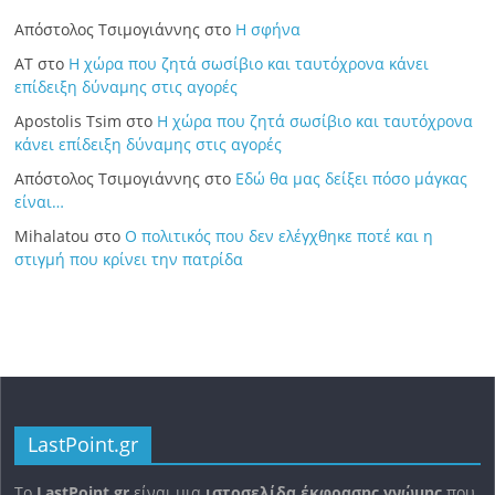
Απόστολος Τσιμογιάννης
στο
Η σφήνα
ΑΤ
στο
Η χώρα που ζητά σωσίβιο και ταυτόχρονα κάνει
επίδειξη δύναμης στις αγορές
Apostolis Tsim
στο
Η χώρα που ζητά σωσίβιο και ταυτόχρονα
κάνει επίδειξη δύναμης στις αγορές
Απόστολος Τσιμογιάννης
στο
Εδώ θα μας δείξει πόσο μάγκας
είναι…
Mihalatou
στο
Ο πολιτικός που δεν ελέγχθηκε ποτέ και η
στιγμή που κρίνει την πατρίδα
LastPoint.gr
To
LastPoint.gr
είναι μια
ιστοσελίδα έκφρασης γνώμης
που