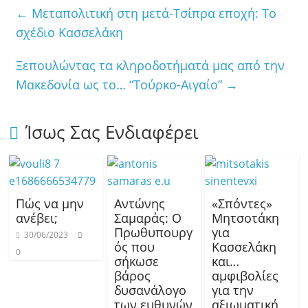
←
Μεταπολιτική στη μετά-Τσίπρα εποχή: Το
σχέδιο Κασσελάκη
Ξεπουλώντας τα κληροδοτήματά μας από την
Μακεδονία ως το… “Τούρκο-Αιγαίο”
→
Ίσως Σας Ενδιαφέρει
Πώς να μην
Αντώνης
«Σπόντες»
ανέβει;
Σαμαράς: Ο
Μητσοτάκη
Πρωθυπουργ
για
30/06/2023
ός που
Κασσελάκη
0
σήκωσε
και…
βάρος
αμφιβολίες
δυσανάλογο
για την
των ευθυνών
αξιωματική