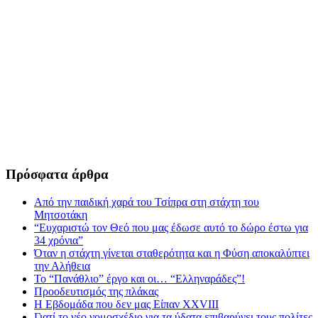
Πρόσφατα άρθρα
Από την παιδική χαρά του Τσίπρα στη στάχτη του
Μητσοτάκη
“Ευχαριστώ τον Θεό που μας έδωσε αυτό το δώρο έστω για
34 χρόνια”
Όταν η στάχτη γίνεται σταθερότητα και η Φύση αποκαλύπτει
την Αλήθεια
Το “Πανάθλιο” έργο και οι… “Ελληναράδες”!
Προοδευτισμός της πλάκας
Η Εβδομάδα που δεν μας Είπαν XXVIII
Γιατί το νέο νομοσχέδιο για τα ύδατα επιβαρύνει τους πολίτες