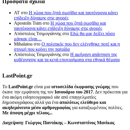
Πρόσφατα σχόλια
ΑΤ
στο
Η χώρα που ζητά σωσίβιο και ταυτόχρονα κάνει
επίδειξη δύναμης στις αγορές
Apostolis Tsim
στο
Η χώρα που ζητά σωσίβιο και
ταυτόχρονα κάνει επίδειξη δύναμης στις αγορές
Απόστολος Τσιμογιάννης
στο
Εδώ θα μας δείξει πόσο
μάγκας είναι…
Mihalatou
στο
Ο πολιτικός που δεν ελέγχθηκε ποτέ και η
στιγμή που κρίνει την πατρίδα
Απόστολος Τσιμογιάννης
στο
Η αμήχανη απάντηση της
κυβέρνησης και τα κενά επιχειρήματα στα εθνικά θέματα
LastPoint.gr
To
LastPoint.gr
είναι μια
ιστοσελίδα έκφρασης γνώμης
που
έκανε την εμφάνιση της τον
Ιανουάριο του 2017
. Δεν πρόκειται για
ένα ακόμη ειδησεογραφικό site από επαγγελματίες
δημοσιογράφους αλλά για ένα
απολύτως ελεύθερο και
ακηδεμόνευτο μέσο αρθρογραφίας
για καταξιωμένους πολίτες.
Με άποψη μέχρι τέλους..
.
Διαχείριση
:
Γιώργος Παντάκης – Κωνσταντίνος Μανίκας