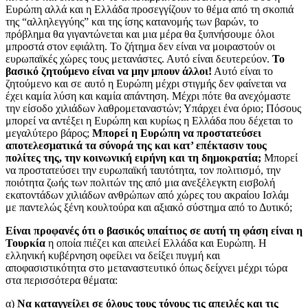
Ευρώπη αλλά και η Ελλάδα προσεγγίζουν το θέμα από τη σκοπιά
της “αλληλεγγύης” και της ίσης κατανομής των βαρών, το
πρόβλημα θα γιγαντώνεται και μια μέρα θα ξυπνήσουμε όλοι
μπροστά στον εφιάλτη. Το ζήτημα δεν είναι να μοιραστούν οι
ευρωπαϊκές χώρες τους μετανάστες. Αυτό είναι δευτερεύον.
Το
βασικό ζητούμενο είναι να μην μπουν άλλοι!
Αυτό είναι το
ζητούμενο και σε αυτό η Ευρώπη μέχρι στιγμής δεν φαίνεται να
έχει καμία λύση και καμία απάντηση. Μέχρι πότε θα ανεχόμαστε
την είσοδο χιλιάδων λαθρομεταναστών; Υπάρχει ένα όριο; Πόσους
μπορεί να αντέξει η Ευρώπη και κυρίως η Ελλάδα που δέχεται το
μεγαλύτερο βάρος;
Μπορεί η Ευρώπη να προστατεύσει
αποτελεσματικά τα σύνορά της και κατ’ επέκτασιν τους
πολίτες της, την κοινωνική ειρήνη και τη δημοκρατία;
Μπορεί
να προστατεύσει την ευρωπαϊκή ταυτότητα, τον πολιτισμό, την
ποιότητα ζωής των πολιτών της από μια ανεξέλεγκτη εισβολή
εκατοντάδων χιλιάδων ανθρώπων από χώρες του ακραίου Ισλάμ
με παντελώς ξένη κουλτούρα και αξιακό σύστημα από το Δυτικό;
Είναι προφανές ότι ο βασικός υπαίτιος σε αυτή τη φάση είναι η
Τουρκία
η οποία πιέζει και απειλεί Ελλάδα και Ευρώπη. Η
ελληνική κυβέρνηση οφείλει να δείξει πυγμή και
αποφασιστικότητα στο μεταναστευτικό όπως δείχνει μέχρι τώρα
στα περισσότερα θέματα:
α)
Να καταγγείλει σε όλους τους τόνους τις απειλές και τις