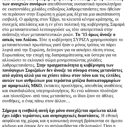
των ανοιχτών συνόρων
απευθύνοντας ουσιαστικά προσκλητήριο
σε εκατοντάδες χιλιάδες επίδοξους λαθρομετανάστες που ήθελαν
να περάσουν στην Ευρώπη η χώρα μας δέχεται μια ακατάπαυστη
εισβολή. Ο φράχτης στον Έβρο, τα κλειστά κέντρα κράτησης, οι
συνεχείς απελάσεις και η εν γένει πολιτική της κυβέρνησης Σαμαρά
στο μεταναστευτικό λειτουργούσε ως τότε αποτρεπτικά στην
ανάπτυξη νέων μεταναστευτικών ροών.
Το ’15 όμως άνοιξε ο
ασκός του Αιόλου.
Τότε η κυβέρνηση ΣΥΡΙΖΑ χρησιμοποίησε το
μεταναστευτικό πρωτίστως γιατί ήταν ο μόνος τρόπος να πάρει
λεφτά από την Ευρώπη, δεύτερον για να ασκήσει πίεση στους
Ευρωπαίους την εποχή της διαπραγμάτευσης και ύστερα για να
αλλοιώσει το εκλογικό σώμα μονιμοποιώντας χιλιάδες
λαθρομετανάστες.
Στην πραγματικότητα η κυβέρνηση των
πονόψυχων Συριζαίων δεν άνοιξε τα σύνορα στους μετανάστες
από αγάπη αλλά για να χτίσει πάνω στον πόνο και τις ελπίδες
αυτών των ανθρώπων μια τεράστια μπίζνα δισεκατομμυρίων
με αμαρτωλές ΜΚΟ
, έκτακτες προσλήψεις, απευθείας αναθέσεις
και σκανδαλώδεις υπερτιμολογήσεις. Κι ενώ κάποιοι πλούτιζαν
-και πλουτίζουν- από τους μετανάστες, οι ίδιοι ζουν σε άθλιες
συνθήκες, ο ένας πάνω στον άλλον…
Σήμερα η εισβολή αυτή όχι μόνο συνεχίζεται αμείωτα αλλά
έχει λάβει τεράστιες και ανησυχητικές διαστάσεις
. Η εθνική
ασφάλεια της χώρας και η κοινωνική συνοχή βρίσκονται σε άμεσο
κίνδυνο και όποιος δεν το αντιλαμβάνεται εθελοτυφλεί. Όσο η