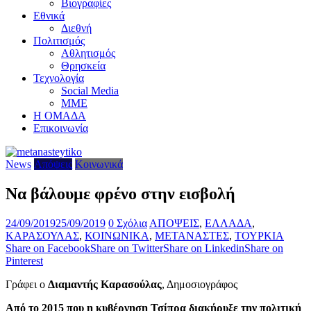
Βιογραφίες
Εθνικά
Διεθνή
Πολιτισμός
Αθλητισμός
Θρησκεία
Τεχνολογία
Social Media
ΜΜΕ
Η ΟΜΑΔΑ
Επικοινωνία
News
Απόψεις
Κοινωνικά
Να βάλουμε φρένο στην εισβολή
24/09/2019
25/09/2019
0 Σχόλια
ΑΠΟΨΕΙΣ
,
ΕΛΛΑΔΑ
,
ΚΑΡΑΣΟΥΛΑΣ
,
ΚΟΙΝΩΝΙΚΑ
,
ΜΕΤΑΝΑΣΤΕΣ
,
ΤΟΥΡΚΙΑ
Share on Facebook
Share on Twitter
Share on Linkedin
Share on
Pinterest
Γράφει ο
Διαμαντής Καρασούλας
, Δημοσιογράφος
Από το 2015 που η κυβέρνηση Τσίπρα διακήρυξε την πολιτική