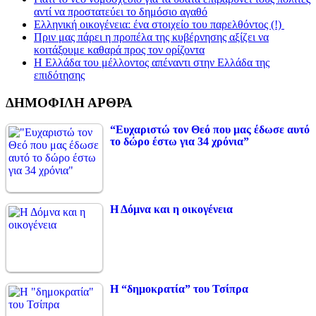
αντί να προστατεύει το δημόσιο αγαθό
Ελληνική οικογένεια: ένα στοιχείο του παρελθόντος (!)
Πριν μας πάρει η προπέλα της κυβέρνησης αξίζει να
κοιτάξουμε καθαρά προς τον ορίζοντα
Η Ελλάδα του μέλλοντος απέναντι στην Ελλάδα της
επιδότησης
ΔΗΜΟΦΙΛΗ ΑΡΘΡΑ
“Ευχαριστώ τον Θεό που μας έδωσε αυτό
το δώρο έστω για 34 χρόνια”
Η Δόμνα και η οικογένεια
Η “δημοκρατία” του Τσίπρα