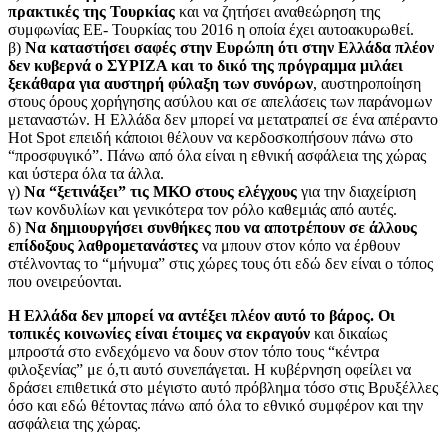
πρακτικές της Τουρκίας
και να ζητήσει αναθεώρηση της
συμφωνίας ΕΕ- Τουρκίας του 2016 η οποία έχει αυτοακυρωθεί.
β)
Να καταστήσει σαφές στην Ευρώπη ότι στην Ελλάδα πλέον
δεν κυβερνά ο ΣΥΡΙΖΑ και το δικό της πρόγραμμα μιλάει
ξεκάθαρα για αυστηρή φύλαξη των συνόρων
, αυστηροποίηση
στους όρους χορήγησης ασύλου και σε απελάσεις των παράνομων
μεταναστών. Η Ελλάδα δεν μπορεί να μετατραπεί σε ένα απέραντο
Hot Spot επειδή κάποιοι θέλουν να κερδοσκοπήσουν πάνω στο
“προσφυγικό”. Πάνω από όλα είναι η εθνική ασφάλεια της χώρας
και ύστερα όλα τα άλλα.
γ)
Να “ξετινάξει” τις ΜΚΟ στους ελέγχους
για την διαχείριση
των κονδυλίων και γενικότερα τον ρόλο καθεμιάς από αυτές.
δ)
Να δημιουργήσει συνθήκες που να αποτρέπουν σε άλλους
επίδοξους λαθρομετανάστες
να μπουν στον κόπο να έρθουν
στέλνοντας το “μήνυμα” στις χώρες τους ότι εδώ δεν είναι ο τόπος
που ονειρεύονται.
Η Ελλάδα δεν μπορεί να αντέξει πλέον αυτό το βάρος. Οι
τοπικές κοινωνίες είναι έτοιμες να εκραγούν
και δικαίως
μπροστά στο ενδεχόμενο να δουν στον τόπο τους “κέντρα
φιλοξενίας” με ό,τι αυτό συνεπάγεται. Η κυβέρνηση οφείλει να
δράσει επιθετικά στο μέγιστο αυτό πρόβλημα τόσο στις Βρυξέλλες
όσο και εδώ θέτοντας πάνω από όλα το εθνικό συμφέρον και την
ασφάλεια της χώρας.