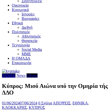
Συνεντεύξεις
Οικονομία
Κοινωνικά
Ιστορίες
Βιογραφίες
Εθνικά
Διεθνή
Πολιτισμός
Αθλητισμός
Θρησκεία
Τεχνολογία
Social Media
ΜΜΕ
Η ΟΜΑΔΑ
Επικοινωνία
Απόψεις
News
Εθνικά
Κύπρος: Μισό Αιώνα υπό την Ομηρία τής
ΔΔΟ
01/06/2024
07/06/2024
0 Σχόλια
ΑΠΟΨΕΙΣ
,
ΕΘΝΙΚΑ
,
ΚΛΟΚΚΑΡΗΣ
,
ΚΥΠΡΟΣ