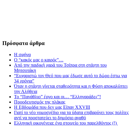
Πρόσφατα άρθρα
Η σφήνα
Ο “κακός μας ο καιρός”…
Από την παιδική χαρά του Τσίπρα στη στάχτη του
Μητσοτάκη
“Ευχαριστώ τον Θεό που μας έδωσε αυτό το δώρο έστω για
34 χρόνια”
Όταν η στάχτη γίνεται σταθερότητα και η Φύση αποκαλύπτει
την Αλήθεια
Το “Πανάθλιο” έργο και οι… “Ελληναράδες”!
Προοδευτισμός της πλάκας
Η Εβδομάδα που δεν μας Είπαν XXVIII
Γιατί το νέο νομοσχέδιο για τα ύδατα επιβαρύνει τους πολίτες
αντί να προστατεύει το δημόσιο αγαθό
Ελληνική οικογένεια: ένα στοιχείο του παρελθόντος (!)