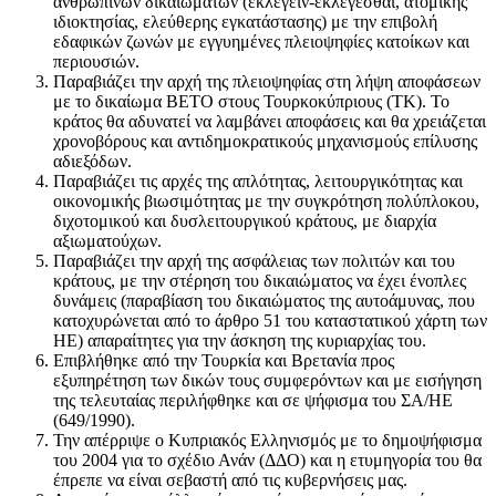
ανθρωπίνων δικαιωμάτων (εκλέγειν-εκλέγεσθαι, ατομικής
ιδιοκτησίας, ελεύθερης εγκατάστασης) με την επιβολή
εδαφικών ζωνών με εγγυημένες πλειοψηφίες κατοίκων και
περιουσιών.
Παραβιάζει την αρχή της πλειοψηφίας στη λήψη αποφάσεων
με το δικαίωμα ΒΕΤΟ στους Τουρκοκύπριους (ΤΚ). Το
κράτος θα αδυνατεί να λαμβάνει αποφάσεις και θα χρειάζεται
χρονοβόρους και αντιδημοκρατικούς μηχανισμούς επίλυσης
αδιεξόδων.
Παραβιάζει τις αρχές της απλότητας, λειτουργικότητας και
οικονομικής βιωσιμότητας με την συγκρότηση πολύπλοκου,
διχοτομικού και δυσλειτουργικού κράτους, με διαρχία
αξιωματούχων.
Παραβιάζει την αρχή της ασφάλειας των πολιτών και του
κράτους, με την στέρηση του δικαιώματος να έχει ένοπλες
δυνάμεις (παραβίαση του δικαιώματος της αυτοάμυνας, που
κατοχυρώνεται από το άρθρο 51 του καταστατικού χάρτη των
ΗΕ) απαραίτητες για την άσκηση της κυριαρχίας του.
Επιβλήθηκε από την Τουρκία και Βρετανία προς
εξυπηρέτηση των δικών τους συμφερόντων και με εισήγηση
της τελευταίας περιλήφθηκε και σε ψήφισμα του ΣΑ/ΗΕ
(649/1990).
Την απέρριψε ο Κυπριακός Ελληνισμός με το δημοψήφισμα
του 2004 για το σχέδιο Ανάν (ΔΔΟ) και η ετυμηγορία του θα
έπρεπε να είναι σεβαστή από τις κυβερνήσεις μας.