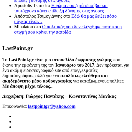
επίδειξη δύναμης στις αγορές
Apostolis Tsim
στο
Η χώρα που ζητά σωσίβιο και
ταυτόχρονα κάνει επίδειξη δύναμης στις αγορές
Απόστολος Τσιμογιάννης
στο
Εδώ θα μας δείξει πόσο
μάγκας είναι…
Mihalatou
στο
Ο πολιτικός που δεν ελέγχθηκε ποτέ και η
στιγμή που κρίνει την πατρίδα
LastPoint.gr
To
LastPoint.gr
είναι μια
ιστοσελίδα έκφρασης γνώμης
που
έκανε την εμφάνιση της τον
Ιανουάριο του 2017
. Δεν πρόκειται για
ένα ακόμη ειδησεογραφικό site από επαγγελματίες
δημοσιογράφους αλλά για ένα
απολύτως ελεύθερο και
ακηδεμόνευτο μέσο αρθρογραφίας
για καταξιωμένους πολίτες.
Με άποψη μέχρι τέλους..
.
Διαχείριση
:
Γιώργος Παντάκης – Κωνσταντίνος Μανίκας
Επικοινωνία:
lastpointgr@yahoo.com