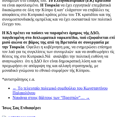
δυνάμεων στο έδαφος του.
Το Ελληνοκυπριακό (ΕΚ) κρατίδιο
να είναι αφοπλισμένο.
Η Τουρκία
να έχει εγγυητικά/ επεμβατικά
δικαιώματα σε όλη την Κύπρο ή κατ’ ελάχιστον να επιβάλλει τις
αποφάσεις στο Κυπριακό κράτος μέσω του ΤΚ κρατιδίου και της
συνομοσπονδιακής ομπρέλας και να έχει ουσιαστικά τον πολιτικό
έλεγχο του.
Η ΚΔ πρέπει να παύσει να παραμένει όμηρος τής ΔΔΟ,
παγιδευμένη στο διπλωματικό ναρκοπέδιο, πού εξυφαίνεται επί
μισό αιώνα σε βάρος της από τη Βρετανία σε συνεργασία με
την Τουρκία
. Οφείλει η κυβέρνηση μας, να ενημερώσει επίσημα
τον λαό για τις συγκλίσεις των συνομιλιών και να αναθεωρήσει τίς
θέσεις της στο Κυπριακό.Νά αναλάβει την πολιτική ευθύνη να
αναγνωρίσει ότι η ΔΔΟ δεν είναι δημοκρατική λύση και να
προχωρήσει σε απόρριψη της και αλλαγή στρατηγικής, με
μοναδικό γνώμονα το εθνικό συμφέρον τής Κύπρου.
*αντιστράτηγος ε.α.
←
Τo τελευταίο πολεμικό συμβούλιο του Κωνσταντίνου
Παλαιολόγου
Ναυάγια στους βάλτους των “Πρεσπών”…
→
Ίσως Σας Ενδιαφέρει