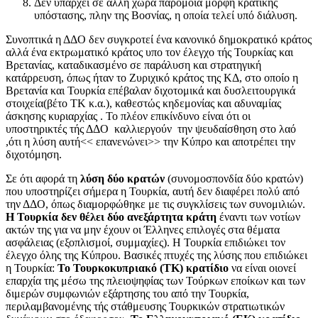
Δεν υπάρχει σε άλλη χώρα παρόμοια μορφή κρατικής
υπόστασης, πλην της Βοσνίας, η οποία τελεί υπό διάλυση.
Συνοπτικά η ΔΔΟ δεν συγκροτεί ένα κανονικό δημοκρατικό κράτος
αλλά ένα εκτρωματικό κράτος υπο τον έλεγχο τής Τουρκίας και
Βρετανίας, καταδικασμένο σε παράλυση και στρατηγική
κατάρρευση, όπως ήταν το Ζυριχικό κράτος της ΚΔ, στο οποίο η
Βρετανία και Τουρκία επέβαλαν διχοτομικά και δυσλειτουργικά
στοιχεία(βέτο ΤΚ κ.α.), καθεστώς κηδεμονίας και αδυναμίας
άσκησης κυριαρχίας . Το πλέον επικίνδυνο είναι ότι οι
υποστηρικτές τής ΔΔΟ καλλιεργούν την ψευδαίσθηση στο λαό
,ότι η λύση αυτή<< επανενώνει>> την Κύπρο και αποτρέπει την
διχοτόμηση.
Σε ότι αφορά τη
λύση δύο κρατών
(συνομοσπονδία δύο κρατών)
που υποστηρίζει σήμερα η Τουρκία, αυτή δεν διαφέρει πολύ από
την ΔΔΟ, όπως διαμορφώθηκε με τις συγκλίσεις των συνομιλιών.
Η Τουρκία δεν
θέλει δύο ανεξάρτητα
κράτη
έναντι των νοτίων
ακτών της για να μην έχουν οι Έλληνες επιλογές στα θέματα
ασφάλειας (εξοπλισμοί, συμμαχίες). Η Τουρκία επιδιώκει τον
έλεγχο όλης της Κύπρου. Βασικές πτυχές της λύσης που επιδιώκει
η Τουρκία:
Το Τουρκοκυπριακό (ΤΚ)
κρατίδιο
να είναι οιονεί
επαρχία της μέσω της πλειοψηφίας των Τούρκων εποίκων και των
διμερών συμφωνιών εξάρτησης του από την Τουρκία,
περιλαμβανομένης τής στάθμευσης Τουρκικών στρατιωτικών