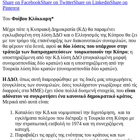
Share on Facebook
Share on Twitter
Share on Linkedin
Share on
Pinterest
Του
Φοίβου Κλόκκαρη*
Μέχρι πότε η Κυπριακή Δημοκρατία (ΚΔ) θα παραμένει
εγκλωβισμένη στη λύση ΔΔΟ και ο Ελληνισμός της Κύπρου θα ζει
με τον τρόμο τής επανέναρξης των διακοινοτικών συνομιλιών, που
θα φέρουν νέα δεινά, αφού
οι δύο λύσεις που υπάρχουν στην
τράπεζα των διαπραγματεύσεων τουρκοποιούν την Κύπρο
; η
υποστηριζόμενη από την ΚΔ λύση ΔΔΟ (συγκαλυμένη μορφή
συνομοσπονδίας δύο κρατών) και η υποστηριζόμενη από την
Τουρκία λύση δύο κρατών (συνομοσπονδία δύο κρατών).
Η ΔΔΟ
, όπως αυτή διαμορφώθηκε με τις δικές μας υποχωρήσεις
(συγκλίσεις των συνομιλιών, όσες τουλάχιστον γνωρίζουμε από τίς
διαρροές στα ΜΜΕ) έχει τόσα πολλά δυσμενή στοιχεία, που
είναι
αδύνατον να συγκροτήσει ένα κανονικό δημοκρατικό κράτος
.
Μερικά από αυτά είναι:
Καταλύει την ΚΔ και νομιμοποιεί την διχοτόμηση, και τα
εγκλήματα πολέμου που διέπραξε η Τουρκία στη Κύπρο με
την στρατιωτική εισβολή το 1974 και τη συνεχιζόμενη
κατοχή.
Παραβιάζει τις αρχές της ενότητας του κράτους και των