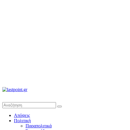
lastpoint.gr
Με
Απόψεις
άποψη
Πολιτική
μέχρι
Παραπολιτικά
τέλους…