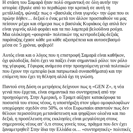
Η στάση του Σαμαρά ήταν πολύ σημαντική σε όλη αυτήν την
ιστορία: έβγαλε από το περιθώριο την κριτική σε αυτή τη
μετάλλαξη, φώναξε πως ο «βασιλιάς είναι γυμνός» την ώρα που οι
πρώην δήθεν… δεξιοί ο ένας μετά τον άλλον προσπαθούν να μας
πείσουν μέχρι και σήμερα πως ο βασιλιάς Κυριάκος όχι απλά δεν
είναι γυμνός αλλά φοράει και τα πιο λαμπερά βελούδινα ρούχα.
Μια ολόκληρη «φουρνιά» πολιτικών της κεντροδεξιάς-δεξιάς
παράταξης έχασε κάθε μα κάθε αξιοπρέπεια και αυτοσεβασμό
μέσα σε 5 χρόνια, φοβερό!
Αυτός είναι και ο λόγος που η επιστροφή Σαμαρά είναι καθήκον,
όχι φιλοδοξία, διότι έχει να παίξει έναν σημαντικό ρόλο: τον ρόλο
της γέφυρας. Γέφυρας ανάμεσα στην προηγούμενη γενιά πολιτικών
που έχουν την εμπειρία (και πατριωτικά συναισθήματα) και την
επόμενη που έχει τη θέληση αλλά όχι τη γνώση.
Παντού στη Δύση οι μετρήσεις δείχνουν πως η «GEN Ζ», η νέα
γενιά που έρχεται, είναι σημαντικά πιο συντηρητική από την
προηγούμενη. Στην Αμερική, ο Τραμπ αύξησε κατακόρυφα τα
ποσοστά του στους νέους, η υποστήριξη στον γάμο ομοφυλοφίλων
υποχώρησε σχεδόν στο 50%, οι νέοι Ευρωπαίοι απαντούν πως δεν
θέλουν περισσότερη μετανάστευση και ψηφίζουν ολοένα και πιο
δεξιά, η προσέλευση στις εκκλησίες είναι μεγαλύτερη στους
σημερινούς νέους απ’ ό,τι στους γονείς τους, πράγμα που δεν έχει
ξαναμετρηθεί! Στην ίδια την Ελλάδα οι… «συντηρητικές» πολιτικές