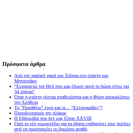
Πρόσφατα άρθρα
Από την παιδική χαρά του Τσίπρα στη στάχτη του
Μητσοτάκη
“Ευχαριστώ τον Θεό που μας έδωσε αυτό το δώρο έστω για
34 χρόνια”
Όταν η στάχτη γίνεται σταθερότητα και η Φύση αποκαλύπτει
την Αλήθεια
Το “Πανάθλιο” έργο και οι… “Ελληναράδες”!
Προοδευτισμός της πλάκας
Η Εβδομάδα που δεν μας Είπαν XXVIII
Γιατί το νέο νομοσχέδιο για τα ύδατα επιβαρύνει τους πολίτες
αντί να προστατεύει το δημόσιο αγαθό