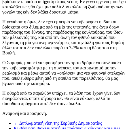
βρίσκουν τεράστια απήχηση στους νέους. Εν γένει η γενιά μου έχει
καταλάβει πως θα έχει μια πολύ δυσκολότερη ζωή από αυτήν των
γονιών της εάν δεν λάβει δραστικά μέτρα.
Η γενιά αυτή όμως δεν έχει εμπειρία να κυβερνήσει η ίδια και
βρίσκεται στο δίλημμα από τη μία της υποταγής, της άνευ όρων
παράδοσης του έθνους, της παράδοσης της κουλτούρας, του ίδιου
του μέλλοντός της, και από την άλλη τον φθηνό λαϊκισμό που
λέγοντας τη μία για ανεμογεννήτριες και την άλλη για τους Ρομά ή
άλλα τσιτάτα δεν επιδιώκει παρά το 3-7% και τη θέση του στη
Βουλή.
Ο Σαμαράς μπορεί να προσφέρει τον τρίτο δρόμο: να συνδυάσει
την κυβερνησιμότητα με τη συνέπεια, τον πατριωτισμό με τον
ρεαλισμό και μέσω αυτού να «οπλίσει» μια νέα φουρνιά στελεχών
που, απελευθερωμένη από τη σαπίλα του παρελθόντος, θα μας
βγάλει από την κατηφόρα.
Η φθορά από το παρελθόν υπάρχει, τα λάθη που έχουν γίνει δεν
διαγράφονται, οπότε σίγουρα δεν θα είναι εύκολο, αλλά τα
σπουδαία πράγματα ποτέ δεν ήταν εύκολα.
Αναμονή και προσμονή.
←
Διπλωματική νίκη της Σερβικής Δημοκρατίας
Κυβέρνηση βιοκλιματική με πράσινους κόκκους και μπλε