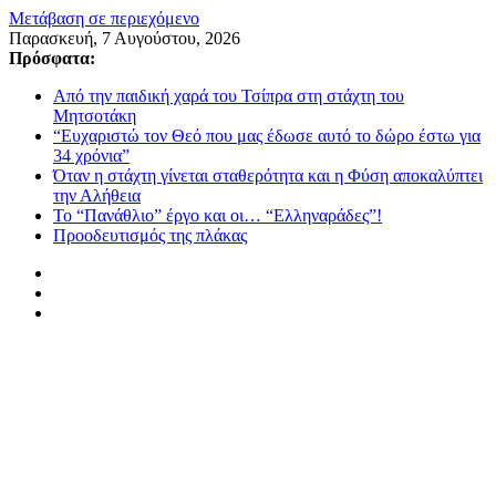
Μετάβαση σε περιεχόμενο
Παρασκευή, 7 Αυγούστου, 2026
Πρόσφατα:
Από την παιδική χαρά του Τσίπρα στη στάχτη του
Μητσοτάκη
“Ευχαριστώ τον Θεό που μας έδωσε αυτό το δώρο έστω για
34 χρόνια”
Όταν η στάχτη γίνεται σταθερότητα και η Φύση αποκαλύπτει
την Αλήθεια
Το “Πανάθλιο” έργο και οι… “Ελληναράδες”!
Προοδευτισμός της πλάκας