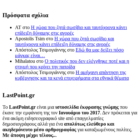
Πρόσφατα σχόλια
ΑΤ
στο
Η χώρα που ζητά σωσίβιο και ταυτόχρονα κάνει
επίδειξη δύναμης στις αγορές
Apostolis Tsim
στο
Η χώρα που ζητά σωσίβιο και
ταυτόχρονα κάνει επίδειξη δύναμης στις αγορές
Απόστολος Τσιμογιάννης
στο
Εδώ θα μας δείξει πόσο
μάγκας είναι…
Mihalatou
στο
Ο πολιτικός που δεν ελέγχθηκε ποτέ και η
στιγμή που κρίνει την πατρίδα
Απόστολος Τσιμογιάννης
στο
Η αμήχανη απάντηση της
κυβέρνησης και τα κενά επιχειρήματα στα εθνικά θέματα
LastPoint.gr
To
LastPoint.gr
είναι μια
ιστοσελίδα έκφρασης γνώμης
που
έκανε την εμφάνιση της τον
Ιανουάριο του 2017
. Δεν πρόκειται για
ένα ακόμη ειδησεογραφικό site από επαγγελματίες
δημοσιογράφους αλλά για ένα
απολύτως ελεύθερο και
ακηδεμόνευτο μέσο αρθρογραφίας
για καταξιωμένους πολίτες.
Με άποψη μέχρι τέλους..
.