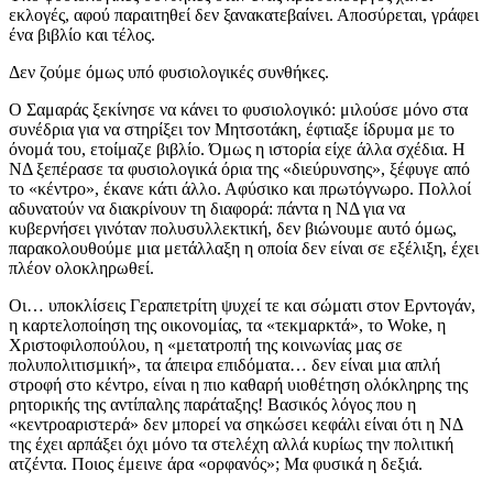
εκλογές, αφού παραιτηθεί δεν ξανακατεβαίνει. Αποσύρεται, γράφει
ένα βιβλίο και τέλος.
Δεν ζούμε όμως υπό φυσιολογικές συνθήκες.
Ο Σαμαράς ξεκίνησε να κάνει το φυσιολογικό: μιλούσε μόνο στα
συνέδρια για να στηρίξει τον Μητσοτάκη, έφτιαξε ίδρυμα με το
όνομά του, ετοίμαζε βιβλίο. Όμως η ιστορία είχε άλλα σχέδια. Η
ΝΔ ξεπέρασε τα φυσιολογικά όρια της «διεύρυνσης», ξέφυγε από
το «κέντρο», έκανε κάτι άλλο. Αφύσικο και πρωτόγνωρο. Πολλοί
αδυνατούν να διακρίνουν τη διαφορά: πάντα η ΝΔ για να
κυβερνήσει γινόταν πολυσυλλεκτική, δεν βιώνουμε αυτό όμως,
παρακολουθούμε μια μετάλλαξη η οποία δεν είναι σε εξέλιξη, έχει
πλέον ολοκληρωθεί.
Οι… υποκλίσεις Γεραπετρίτη ψυχεί τε και σώματι στον Ερντογάν,
η καρτελοποίηση της οικονομίας, τα «τεκμαρκτά», το Woke, η
Χριστοφιλοπούλου, η «μετατροπή της κοινωνίας μας σε
πολυπολιτισμική», τα άπειρα επιδόματα… δεν είναι μια απλή
στροφή στο κέντρο, είναι η πιο καθαρή υιοθέτηση ολόκληρης της
ρητορικής της αντίπαλης παράταξης! Βασικός λόγος που η
«κεντροαριστερά» δεν μπορεί να σηκώσει κεφάλι είναι ότι η ΝΔ
της έχει αρπάξει όχι μόνο τα στελέχη αλλά κυρίως την πολιτική
ατζέντα. Ποιος έμεινε άρα «ορφανός»; Μα φυσικά η δεξιά.