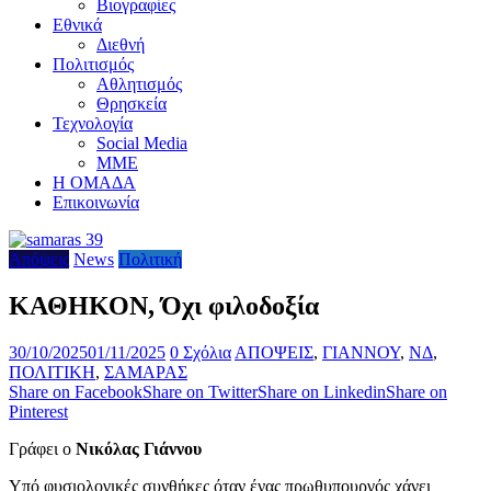
Βιογραφίες
Εθνικά
Διεθνή
Πολιτισμός
Αθλητισμός
Θρησκεία
Τεχνολογία
Social Media
ΜΜΕ
Η ΟΜΑΔΑ
Επικοινωνία
Απόψεις
News
Πολιτική
ΚΑΘΗΚΟΝ, Όχι φιλοδοξία
30/10/2025
01/11/2025
0 Σχόλια
ΑΠΟΨΕΙΣ
,
ΓΙΑΝΝΟΥ
,
ΝΔ
,
ΠΟΛΙΤΙΚΗ
,
ΣΑΜΑΡΑΣ
Share on Facebook
Share on Twitter
Share on Linkedin
Share on
Pinterest
Γράφει ο
Νικόλας Γιάννου
Υπό φυσιολογικές συνθήκες όταν ένας πρωθυπουργός χάνει