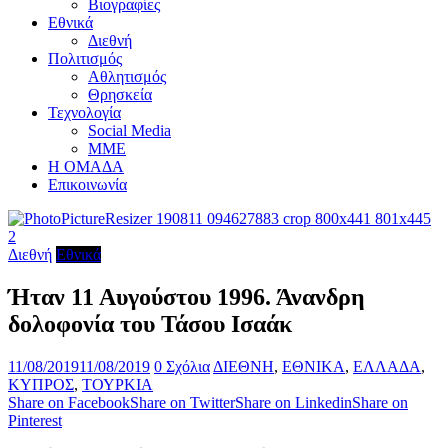
Βιογραφίες
Εθνικά
Διεθνή
Πολιτισμός
Αθλητισμός
Θρησκεία
Τεχνολογία
Social Media
ΜΜΕ
Η ΟΜΑΔΑ
Επικοινωνία
Διεθνή
Εθνικά
Ήταν 11 Αυγούστου 1996. Άνανδρη
δολοφονία του Τάσου Ισαάκ
11/08/2019
11/08/2019
0 Σχόλια
ΔΙΕΘΝΗ
,
ΕΘΝΙΚΑ
,
ΕΛΛΑΔΑ
,
ΚΥΠΡΟΣ
,
ΤΟΥΡΚΙΑ
Share on Facebook
Share on Twitter
Share on Linkedin
Share on
Pinterest