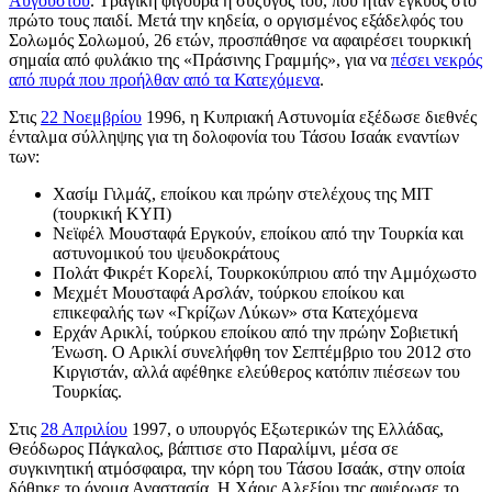
Αυγούστου
. Τραγική φιγούρα η σύζυγός του, που ήταν έγκυος στο
πρώτο τους παιδί. Μετά την κηδεία, ο οργισμένος εξάδελφός του
Σολωμός Σολωμού, 26 ετών, προσπάθησε να αφαιρέσει τουρκική
σημαία από φυλάκιο της «Πράσινης Γραμμής», για να
πέσει νεκρός
από πυρά που προήλθαν από τα Κατεχόμενα
.
Στις
22 Νοεμβρίου
1996, η Κυπριακή Αστυνομία εξέδωσε διεθνές
ένταλμα σύλληψης για τη δολοφονία του Τάσου Ισαάκ εναντίων
των:
Χασίμ Γιλμάζ, εποίκου και πρώην στελέχους της ΜΙΤ
(τουρκική ΚΥΠ)
Νεϊφέλ Μουσταφά Εργκούν, εποίκου από την Τουρκία και
αστυνομικού του ψευδοκράτους
Πολάτ Φικρέτ Κορελί, Τουρκοκύπριου από την Αμμόχωστο
Μεχμέτ Μουσταφά Αρσλάν, τούρκου εποίκου και
επικεφαλής των «Γκρίζων Λύκων» στα Κατεχόμενα
Ερχάν Αρικλί, τούρκου εποίκου από την πρώην Σοβιετική
Ένωση. Ο Αρικλί συνελήφθη τον Σεπτέμβριο του 2012 στο
Κιργιστάν, αλλά αφέθηκε ελεύθερος κατόπιν πιέσεων του
Τουρκίας.
Στις
28 Απριλίου
1997, ο υπουργός Εξωτερικών της Ελλάδας,
Θεόδωρος Πάγκαλος, βάπτισε στο Παραλίμνι, μέσα σε
συγκινητική ατμόσφαιρα, την κόρη του Τάσου Ισαάκ, στην οποία
δόθηκε το όνομα Αναστασία. Η Χάρις Αλεξίου της αφιέρωσε το