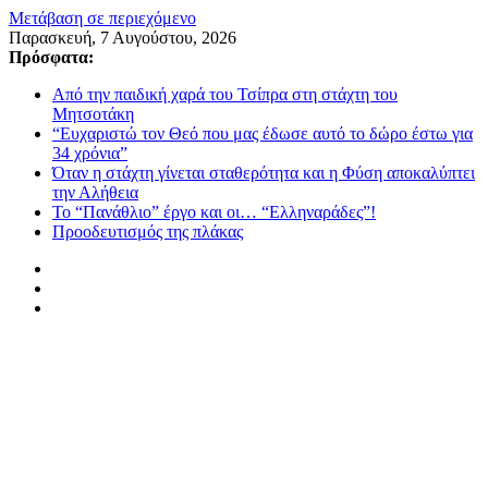
Μετάβαση σε περιεχόμενο
Παρασκευή, 7 Αυγούστου, 2026
Πρόσφατα:
Από την παιδική χαρά του Τσίπρα στη στάχτη του
Μητσοτάκη
“Ευχαριστώ τον Θεό που μας έδωσε αυτό το δώρο έστω για
34 χρόνια”
Όταν η στάχτη γίνεται σταθερότητα και η Φύση αποκαλύπτει
την Αλήθεια
Το “Πανάθλιο” έργο και οι… “Ελληναράδες”!
Προοδευτισμός της πλάκας