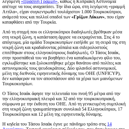
λεγόμενη
«Πράσινη Γραμμή»
, καθώς η Κυπριακή Αστυνομία
απέτυχε να τους αναχαιτίσει. Την ίδια ώρα, στη λεγόμενη «γραμμή
Αττίλα», είχαν συγκεντρωθεί τουλάχιστον 1.000 Τουρκοκύπριοι,
ανάμεσά τους και πολλοί οπαδοί των
«Γρίζων Λύκων»
, που είχαν
καταφθάσει από την Τουρκία.
Από τη στιγμή που οι ελληνοκύπριοι διαδηλωτές βρέθηκαν μέσα
στη νεκρή ζώνη, η κατάσταση άρχισε να εκτραχύνεται. Στις 4 το
απόγευμα, μία ομάδα Τουρκοκυπρίων εισήλθε με τη σειρά της στη
νεκρή ζώνη και κραδαίνοντας ρόπαλα και σιδερολοστούς
επιτέθηκαν στους ελληνοκύπριους διαδηλωτές. Ο Τάσος Ισαάκ,
στην προσπάθειά του να βοηθήσει ένα καταδιωκόμενο φίλο του,
εγκλωβίστηκε και ξυλοκοπήθηκε μέχρι θανάτου από πολίτες και
αστυνομικούς τους ψευδοκράτους. Δύο ιρλανδοί αστυνομικοί,
μέλη της διεθνούς ειρηνευτικής δύναμης του ΟΗΕ (UNFICYP),
δεν κατάφεραν να τον αποσπάσουν από τα χέρια των μαινόμενων
Τουρκοκυπρίων.
Ο Τάσος Ισαάκ άφησε την τελευταία του πνοή 95 μέτρα από την
την ελληνοκυπριακή πλευρά και 32 από την τουρκοκυπριακή,
σύμφωνα με την έκθεση του OHE. Από τη γενικευμένη συμπλοκή
στη νεκρή ζώνη τραυματίστηκαν συνολικά 54 Ελληνοκύπριοι, 17
Τουρκοκύπριοι και 12 μέλη της ειρηνευτικής δύναμης.
Η κηδεία του Τάσου Ισαάκ έγινε με πάνδημο τρόπο στις
14