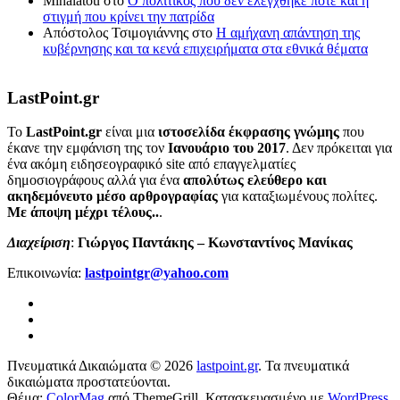
Mihalatou
στο
Ο πολιτικός που δεν ελέγχθηκε ποτέ και η
στιγμή που κρίνει την πατρίδα
Απόστολος Τσιμογιάννης
στο
Η αμήχανη απάντηση της
κυβέρνησης και τα κενά επιχειρήματα στα εθνικά θέματα
LastPoint.gr
To
LastPoint.gr
είναι μια
ιστοσελίδα έκφρασης γνώμης
που
έκανε την εμφάνιση της τον
Ιανουάριο του 2017
. Δεν πρόκειται για
ένα ακόμη ειδησεογραφικό site από επαγγελματίες
δημοσιογράφους αλλά για ένα
απολύτως ελεύθερο και
ακηδεμόνευτο μέσο αρθρογραφίας
για καταξιωμένους πολίτες.
Με άποψη μέχρι τέλους..
.
Διαχείριση
:
Γιώργος Παντάκης – Κωνσταντίνος Μανίκας
Επικοινωνία:
lastpointgr@yahoo.com
Πνευματικά Δικαιώματα © 2026
lastpoint.gr
. Τα πνευματικά
δικαιώματα προστατεύονται.
Θέμα:
ColorMag
από ThemeGrill. Κατασκευασμένο με
WordPress
.