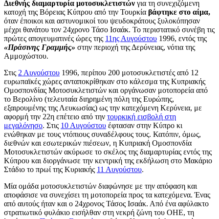
Διεθνής διαμαρτυρία μοτοσυκλετιστών
για τη συνεχιζόμενη
κατοχή της Βόρειας Κύπρου από την Τουρκία
βάφτηκε στο αίμα,
όταν έποικοι και αστυνομικοί του ψευδοκράτους ξυλοκόπησαν
μέχρι θανάτου τον 24χρονο Τάσο Ισαάκ. Το περιστατικό συνέβη τις
πρώτες απογευματινές ώρες της
11ης Αυγούστου
1996, εντός της
«Πράσινης Γραμμής»
στην περιοχή της Δερύνειας, νότια της
Αμμοχώστου.
Στις
2 Αυγούστου
1996, περίπου 200 μοτοσυκλετιστές από 12
ευρωπαϊκές χώρες ανταποκρίθηκαν στο κάλεσμα της Κυπριακής
Ομοσπονδίας Μοτοσυκλετιστών και οργάνωσαν μοτοπορεία από
το Βερολίνο (τελευταία διηρημένη πόλη της Ευρώπης,
εξαιρουμένης της Λευκωσίας) ως την κατεχόμενη Κερύνεια, με
αφορμή την 22η επέτειο από την
τουρκική εισβολή στη
μεγαλόνησο
. Στις
10 Αυγούστου
έφτασαν στην Κύπρο κι
ενώθηκαν με τους ντόπιους συναδέλφους τους. Κατόπιν, όμως,
διεθνών και εσωτερικών πιέσεων, η Κυπριακή Ομοσπονδία
Μοτοσυκλετιστών ακύρωσε το σκέλος της διαμαρτυρίας εντός της
Κύπρου και διοργάνωσε την κεντρική της εκδήλωση στο Μακάριο
Στάδιο το πρωί της Κυριακής
11 Αυγούστου
.
Μία ομάδα μοτοσυκλετιστών διαφώνησε με την απόφαση και
αποφάσισε να συνεχίσει τη μοτοπορεία προς τα κατεχόμενα. Ένας
από αυτούς ήταν και ο 24χρονος Τάσος Ισαάκ. Από ένα αφύλακτο
στρατιωτικό φυλάκιο εισήλθαν στη νεκρή ζώνη του ΟΗΕ, τη