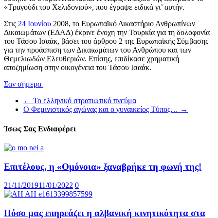
«Τραγούδι του Χελιδονιού», που έγραψε ειδικά γι’ αυτήν.
Στις
24 Ιουνίου
2008, το Ευρωπαϊκό Δικαστήριο Ανθρωπίνων
Δικαιωμάτων (ΕΔΑΔ) έκρινε ένοχη την Τουρκία για τη δολοφονία
του Τάσου Ισαάκ, βάσει του άρθρου 2 της Ευρωπαϊκής Σύμβασης
για την προάσπιση των Δικαιωμάτων του Ανθρώπου και των
Θεμελιωδών Ελευθεριών. Επίσης, επιδίκασε χρηματική
αποζημίωση στην οικογένεια του Τάσου Ισαάκ.
Σαν σήμερα
←
Το ελληνικό στρατιωτικό πνεύμα
Ο Φεμινιστικός αγώνας και ο γυναικείος Tύπος…
→
Ίσως Σας Ενδιαφέρει
Επιτέλους, η «Ομόνοια» ξαναβρήκε τη φωνή της!
21/11/2019
11/01/2022
0
Πόσο μας επηρεάζει η αλβανική κινητικότητα στα