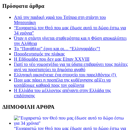
Πρόσφατα άρθρα
Από την παιδική χαρά του Τσίπρα στη στάχτη του
Μητσοτάκη
“Ευχαριστώ τον Θεό που μας έδωσε αυτό το δώρο έστω για
34 χρόνια”
Όταν η στάχτη γίνεται σταθερότητα και η Φύση αποκαλύπτει
την Αλήθεια
Το “Πανάθλιο” έργο και οι… “Ελληναράδες”!
Προοδευτισμός της πλάκας
Η Εβδομάδα που δεν μας Είπαν XXVIII
Γιατί το νέο νομοσχέδιο για τα ύδατα επιβαρύνει τους πολίτες
αντί να προστατεύει το δημόσιο αγαθό
Ελληνική οικογένεια: ένα στοιχείο του παρελθόντος (!)
Πριν μας πάρει η προπέλα της κυβέρνησης αξίζει να
κοιτάξουμε καθαρά προς τον ορίζοντα
Η Ελλάδα του μέλλοντος απέναντι στην Ελλάδα της
επιδότησης
ΔΗΜΟΦΙΛΗ ΑΡΘΡΑ
“Ευχαριστώ τον Θεό που μας έδωσε αυτό το δώρο έστω για