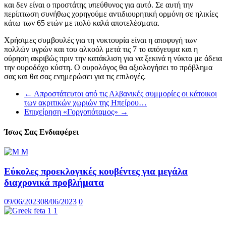
και δεν είναι ο προστάτης υπεύθυνος για αυτό. Σε αυτή την
περίπτωση συνήθως χορηγούμε αντιδιουρητική ορμόνη σε ηλικίες
κάτω των 65 ετών με πολύ καλά αποτελέσματα.
Χρήσιμες συμβουλές για τη νυκτουρία είναι η αποφυγή των
πολλών υγρών και του αλκοόλ μετά τις 7 το απόγευμα και η
ούρηση ακριβώς πριν την κατάκλιση για να ξεκινά η νύκτα με άδεια
την ουροδόχο κύστη. Ο ουρολόγος θα αξιολογήσει το πρόβλημα
σας και θα σας ενημερώσει για τις επιλογές.
←
Απροστάτευτοι από τις Αλβανικές συμμορίες οι κάτοικοι
των ακριτικών χωριών της Ηπείρου…
Επιχείρηση «Γοργοπόταμος»
→
Ίσως Σας Ενδιαφέρει
Εύκολες προεκλογικές κουβέντες για μεγάλα
διαχρονικά προβλήματα
09/06/2023
08/06/2023
0