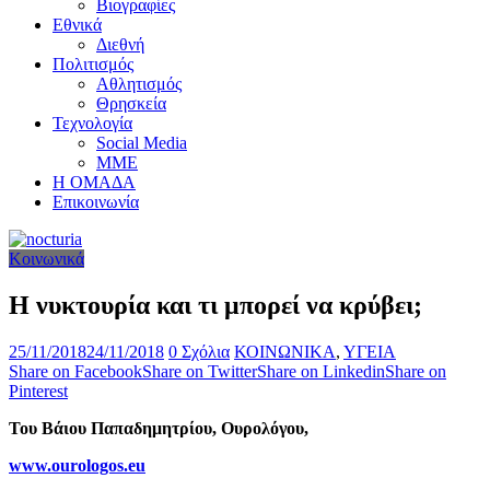
Βιογραφίες
Εθνικά
Διεθνή
Πολιτισμός
Αθλητισμός
Θρησκεία
Τεχνολογία
Social Media
ΜΜΕ
Η ΟΜΑΔΑ
Επικοινωνία
Κοινωνικά
Η νυκτουρία και τι μπορεί να κρύβει;
25/11/2018
24/11/2018
0 Σχόλια
ΚΟΙΝΩΝΙΚΑ
,
ΥΓΕΙΑ
Share on Facebook
Share on Twitter
Share on Linkedin
Share on
Pinterest
Του Βάιου Παπαδημητρίου, Ουρολόγου,
www.ourologos.eu