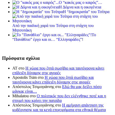
Ο “κακός μας ο καιρός”…
Η Δόμνα και η οικογένεια
Η “δημοκρατία” του Τσίπρα
Από την παιδική χαρά του Τσίπρα στη στάχτη του
Μητσοτάκη
Το
“Πανάθλιο” έργο και οι… “Ελληναράδες”!
Πρόσφατα σχόλια
ΑΤ
στο
Η χώρα που ζητά σωσίβιο και ταυτόχρονα κάνει
επίδειξη δύναμης στις αγορές
Apostolis Tsim
στο
Η χώρα που ζητά σωσίβιο και
ταυτόχρονα κάνει επίδειξη δύναμης στις αγορές
Απόστολος Τσιμογιάννης
στο
Εδώ θα μας δείξει πόσο
μάγκας είναι…
Mihalatou
στο
Ο πολιτικός που δεν ελέγχθηκε ποτέ και η
στιγμή που κρίνει την πατρίδα
Απόστολος Τσιμογιάννης
στο
Η αμήχανη απάντηση της
κυβέρνησης και τα κενά επιχειρήματα στα εθνικά θέματα