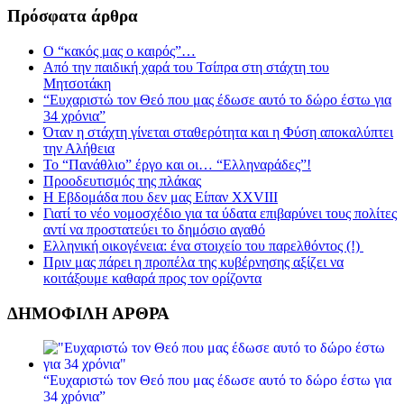
Πρόσφατα άρθρα
Ο “κακός μας ο καιρός”…
Από την παιδική χαρά του Τσίπρα στη στάχτη του
Μητσοτάκη
“Ευχαριστώ τον Θεό που μας έδωσε αυτό το δώρο έστω για
34 χρόνια”
Όταν η στάχτη γίνεται σταθερότητα και η Φύση αποκαλύπτει
την Αλήθεια
Το “Πανάθλιο” έργο και οι… “Ελληναράδες”!
Προοδευτισμός της πλάκας
Η Εβδομάδα που δεν μας Είπαν XXVIII
Γιατί το νέο νομοσχέδιο για τα ύδατα επιβαρύνει τους πολίτες
αντί να προστατεύει το δημόσιο αγαθό
Ελληνική οικογένεια: ένα στοιχείο του παρελθόντος (!)
Πριν μας πάρει η προπέλα της κυβέρνησης αξίζει να
κοιτάξουμε καθαρά προς τον ορίζοντα
ΔΗΜΟΦΙΛΗ ΑΡΘΡΑ
“Ευχαριστώ τον Θεό που μας έδωσε αυτό το δώρο έστω για
34 χρόνια”