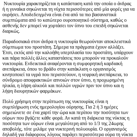
Νυκτουρία χαρακτηρίζεται η κατάσταση κατά την οποία ο άνδρας
ή η γυναίκα σηκώνεται τη νύχτα περισσότερες από μία φορές για να
ουρήσει. Αποδεδειγμένα είναι ένα από τα πιο βασανιστικά
συμπτώματα από το κατώτερο ουροποιητικό σύστημα, καθώς ο
ασθενής δεν μπορεί να χορτάσει τον ύπνο του επειδή σηκώνεται
διαρκώς.
Παραδοσιακά στον άνδρα η νυκτουρία θεωρούνταν αποκλειστικά
σύμπτωμα του προστάτη. Σήμερα τα πράγματα έχουν αλλάξει.
Έτσι, εκτός από την καλοήθη υπερπλασία του προστάτη, υπάρχουν
και πάρα πολλές άλλες καταστάσεις που μπορούν να προκαλούν
νυκτουρία. Ενδεικτικά αναφέρονται η συμφορητική καρδιακή
ανεπάρκεια, όπου το βράδυ στην κατάκλιση ο οργανισμός
κινητοποιεί τα υγρά που περισσεύουν, η νεφρική ανεπάρκεια, το
σύνδρομο αποφρακτικών απνοιών στον ύπνο, η προχωρημένη
ηλικία, η λήψη αλκοόλ και πολλών υγρών πριν τον ύπνο και η
λήψη διουρητικών φαρμάκων.
Πολύ χρήσιμη στην περίπτωση της νυκτουρίας είναι η
συμπλήρωση ενός ημερολογίου ούρησης. Για 2 ή 3 ημέρες
σημειώνετε σε ένα χαρτί την ώρα και περίπου την ποσότητα των
ούρων που βγάζετε κάθε φορά. Αν κατά τη διάρκεια της νύκτας η
ποσότητα των ούρων είναι μεγαλύτερη από το 1/3 της 24ωρης
αποβολής, τότε μιλάμε για νυκτερινή πολυουρία. Ο οργανισμός
δηλαδή για διάφορους λόγους παράγει περισσότερα ούρα τη νύκτα