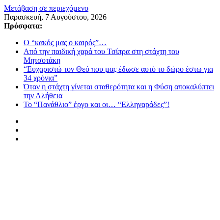
Μετάβαση σε περιεχόμενο
Παρασκευή, 7 Αυγούστου, 2026
Πρόσφατα:
Ο “κακός μας ο καιρός”…
Από την παιδική χαρά του Τσίπρα στη στάχτη του
Μητσοτάκη
“Ευχαριστώ τον Θεό που μας έδωσε αυτό το δώρο έστω για
34 χρόνια”
Όταν η στάχτη γίνεται σταθερότητα και η Φύση αποκαλύπτει
την Αλήθεια
Το “Πανάθλιο” έργο και οι… “Ελληναράδες”!