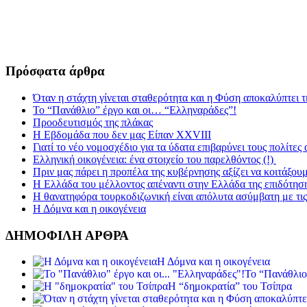
Πρόσφατα άρθρα
Όταν η στάχτη γίνεται σταθερότητα και η Φύση αποκαλύπτει 
Το “Πανάθλιο” έργο και οι… “Ελληναράδες”!
Προοδευτισμός της πλάκας
Η Εβδομάδα που δεν μας Είπαν XXVIII
Γιατί το νέο νομοσχέδιο για τα ύδατα επιβαρύνει τους πολίτες
Ελληνική οικογένεια: ένα στοιχείο του παρελθόντος (!)
Πριν μας πάρει η προπέλα της κυβέρνησης αξίζει να κοιτάξου
Η Ελλάδα του μέλλοντος απέναντι στην Ελλάδα της επιδότησ
Η θανατηφόρα τουρκοδιζωνική είναι απόλυτα ασύμβατη με τις 
Η Δόμνα και η οικογένεια
ΔΗΜΟΦΙΛΗ ΑΡΘΡΑ
Η Δόμνα και η οικογένεια
Το “Πανάθλιο
Η “δημοκρατία” του Τσίπρα