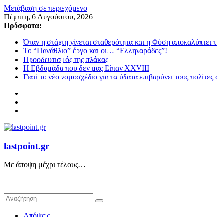
Μετάβαση σε περιεχόμενο
Πέμπτη, 6 Αυγούστου, 2026
Πρόσφατα:
Όταν η στάχτη γίνεται σταθερότητα και η Φύση αποκαλύπτει 
Το “Πανάθλιο” έργο και οι… “Ελληναράδες”!
Προοδευτισμός της πλάκας
Η Εβδομάδα που δεν μας Είπαν XXVIII
Γιατί το νέο νομοσχέδιο για τα ύδατα επιβαρύνει τους πολίτες
lastpoint.gr
Με άποψη μέχρι τέλους…
Απόψεις