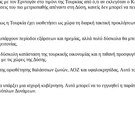
 με τον Ερντογάν στο τιμόνι της Τουρκίας από ό,τι αν εκλεγόταν ο Κε
ις του πιο μετριοπαθής απέναντι στη Δύση, κανείς δεν μπορεί να πει ό
ως η Τουρκία έχει υιοθετήσει ως χώρα τη διαρκή τακτική προκλήσεων
υπάρχουν περίοδοι εξάρσεων και ηρεμίας, αλλά πολύ δύσκολα θα μπο
ειτονίας.
 δύσκολη κατάσταση της τουρκικής οικονομίας και η πιθανή προσφυγή 
με τις χώρες της Δύσης.
 της οριοθέτησης θαλάσσιων ζωνών, ΑΟΖ και υφαλοκρηπίδας. Αυτό το
 υπάρξει μια ισχυρή κυβέρνηση. Αυτό μπορεί να το εγγυηθεί η παράτα
Ενόπλων Δυνάμεων.