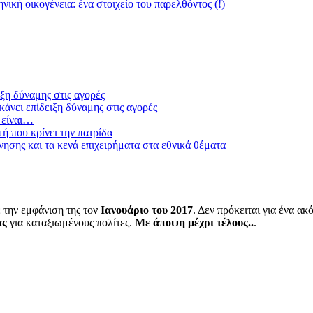
νική οικογένεια: ένα στοιχείο του παρελθόντος (!)
ξη δύναμης στις αγορές
άνει επίδειξη δύναμης στις αγορές
 είναι…
μή που κρίνει την πατρίδα
ησης και τα κενά επιχειρήματα στα εθνικά θέματα
 την εμφάνιση της τον
Ιανουάριο του 2017
. Δεν πρόκειται για ένα α
ας
για καταξιωμένους πολίτες.
Με άποψη μέχρι τέλους..
.