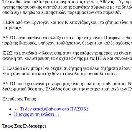
ΤΟ αν θα είναι καλύτερα τα πράγματα στις σχέσεις Αθήνας – Αγκυρας
ηγέτης της τουρκικής αντιπολίτευσης φαινόταν σύμφωνα με τις δηλώσε
οποία είχε πληθώρα εμπρηστικών παρεμβάσεων στο παρελθόν.
ΠΕΡΑ από τον Ερντογάν και τον Κιλιτσντάρογλου, το ζήτημα είναι π
πατρίδας».
ΑΥΤΟ είναι απίθανο να αλλάξει στα επόμενα χρόνια. Προφανώς θα 
παρά τις διαφορές, υπήρχαν, τουλάχιστον, θεωρητικά καλές σχέσεις γ
ΙΣΩΣ τα μοναδικά «πλεονεκτήματα» της επόμενης ημέρας να είναι η
ανάγκη την καλυτέρευση των σχέσεών της με τις ΗΠΑ και συνολικά 
Η Ελλάδα δεν μπορεί να δεχθεί συζήτηση για άλλα ζητήματα πέραν
θέση συντάσσεται και σχεδόν το σύνολο της αντιπολίτευσης.
ΑΥΤΟ που έχει ανάγκη η χώρα μας είναι η πολιτική σταθερότητα. Να
διπλωματική θέση της Ελλάδας όσο και την αποτρεπτική ισχύ των 
Ελεύθερος Τύπος
←
Τι δεν καταλαβαίνουν στο ΠΑΣΟΚ;
Η ισχύς εν τη ενώσει
→
Ίσως Σας Ενδιαφέρει