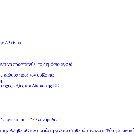
την Αλήθεια
 αντί να προστατεύει το δημόσιο αγαθό
με καθαρά προς τον ορίζοντα
ης
αρχές, αξίες και Δίκαιο της ΕΕ
” έργο και οι… “Ελληναράδες”!
Όταν η στάχτη γίνεται σταθερότητα και η Φύση αποκαλύ