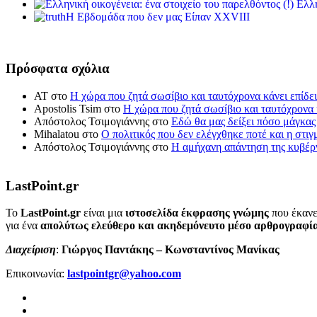
Ελλη
Η Εβδομάδα που δεν μας Είπαν XXVIII
Πρόσφατα σχόλια
ΑΤ
στο
Η χώρα που ζητά σωσίβιο και ταυτόχρονα κάνει επίδει
Apostolis Tsim
στο
Η χώρα που ζητά σωσίβιο και ταυτόχρονα κ
Απόστολος Τσιμογιάννης
στο
Εδώ θα μας δείξει πόσο μάγκας
Mihalatou
στο
Ο πολιτικός που δεν ελέγχθηκε ποτέ και η στιγ
Απόστολος Τσιμογιάννης
στο
Η αμήχανη απάντηση της κυβέρν
LastPoint.gr
To
LastPoint.gr
είναι μια
ιστοσελίδα έκφρασης γνώμης
που έκανε
για ένα
απολύτως ελεύθερο και ακηδεμόνευτο μέσο αρθρογραφί
Διαχείριση
:
Γιώργος Παντάκης – Κωνσταντίνος Μανίκας
Επικοινωνία:
lastpointgr@yahoo.com