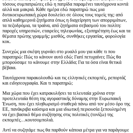
τόσους συμπατριώτες εδώ η πατρίδα παραμένει ταυτόχρονα κοντά
αλλά και μακριά. Κάθε ημέρα εδώ παρατηρώ πως μια
δυτικοευρωπαική χώρα δουλεύει σε όλους τους τομείς της: από
απλά καθημερινά ζητήματα όπως η διαχείρηση των απορριμάτων,
τα πεζοδρόμια, τα τραίνα, από ζητήματα σεβασμού του πολίτη:
παροχές υπηρεσιών, εταιρείες τηλεφωνίας, εξυπηρέτηση έως και τα
θέματα πρώτης γραμμής: μισθός, συνθήκες εργασίας, φορολογία
κοκ.
Συνεχώς μια σκέψη γυρνάει στο μυαλό μου για κάθε τι που
παρατηρώ: Πώς το κάνουν αυτό εδώ; Γιατί πετυχαίνει; Πώς θα
μπορούσαμε το κάνουμε στην Ελλάδα; Για τα όσα είναι θετικά
βέβαια.
Ταυτόχρονα παρακολουθώ και τις ελληνικές εκπομπές, ρεπορτάζ
και ειδησεογραφία. Και τι παρατηρώ;
Μια χώρα που έχει κατρακυλήσει τα τελευταία χρόνια στην
προτελευταία θέση της αγοραστικής δύναμης στην Ευρωπαική
Ένωση, που έχει πληθωρισμό σταθερά πάνω από τον μέσο όρο της
ΕΕ, πανάκριβα καύσιμα και μια ιδιωτική περιουσία ξεπουλημένη
να έχει βασικό θέμα συζήτησης στις πολιτικές (τονίζω) της
εκπομπές…κουτσομπολιά.
Αντί να συζητάμε πως θα παρθούν κάποια μέτρα για να παράγουμε