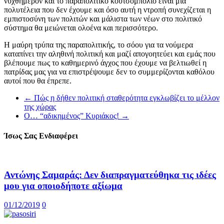
νυχθημερόν και το παραπολιτικό κουτσομπολιό είναι μια
πολυτέλεια που δεν έχουμε και όσο αυτή η ντροπή συνεχίζεται η
εμπιστοσύνη των πολιτών και μάλιστα των νέων στο πολιτικό
σύστημα θα μειώνεται ολοένα και περισσότερο.
Η μαύρη τρύπα της παραπολιτικής, το σόου για τα νούμερα
καταπίνει την αληθινή πολιτική και μαζί απογοητεύει και εμάς που
βλέπουμε πως το καθημερινό άγχος που έχουμε να βελτιωθεί η
πατρίδας μας για να επιστρέψουμε δεν το συμμερίζονται καθόλου
αυτοί που θα έπρεπε.
←
Πώς η δήθεν πολιτική σταθερότητα εγκλωβίζει το μέλλον
της χώρας
Ο… “αδικημένος” Κυριάκος!
→
Ίσως Σας Ενδιαφέρει
Αντώνης Σαμαράς: Δεν διαπραγματεύθηκα τις ιδέες
μου για οποιοδήποτε αξίωμα
01/12/2019
0