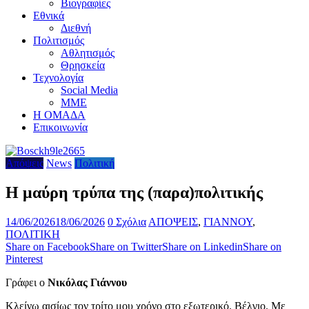
Βιογραφίες
Εθνικά
Διεθνή
Πολιτισμός
Αθλητισμός
Θρησκεία
Τεχνολογία
Social Media
ΜΜΕ
Η ΟΜΑΔΑ
Επικοινωνία
Απόψεις
News
Πολιτική
Η μαύρη τρύπα της (παρα)πολιτικής
14/06/2026
18/06/2026
0 Σχόλια
ΑΠΟΨΕΙΣ
,
ΓΙΑΝΝΟΥ
,
ΠΟΛΙΤΙΚΗ
Share on Facebook
Share on Twitter
Share on Linkedin
Share on
Pinterest
Γράφει ο
Νικόλας Γιάννου
Κλείνω αισίως τον τρίτο μου χρόνο στο εξωτερικό. Βέλγιο. Με