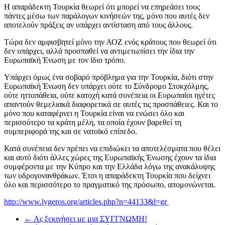
Η απαράδεκτη Τουρκία θεωρεί ότι μπορεί να επηρεάσει τους
πάντες μέσω των παράλογων κινήσεών της, μόνο που αυτές δεν
αποτελούν πράξεις αν υπάρχει αντίσταση από τους άλλους.
Τώρα δεν αμφισβητεί μόνο την ΑΟΖ ενός κράτους που θεωρεί ότι
δεν υπάρχει, αλλά προσπαθεί να αντιμετωπίσει την ίδια την
Ευρωπαϊκή Ένωση με τον ίδιο τρόπο.
Υπάρχει όμως ένα σοβαρό πρόβλημα για την Τουρκία, διότι στην
Ευρωπαϊκή Ένωση δεν υπάρχει ούτε το Σύνδρομο Στοκχόλμης,
ούτε ηττοπάθεια, ούτε κατοχή κατά συνέπεια οι Ευρωπαίοι ηγέτες
απαντούν θεμελιακά διαφορετικά σε αυτές τις προσπάθειες. Και το
μόνο που καταφέρνει η Τουρκία είναι να ενώσει όλο και
περισσότερο τα κράτη μέλη, τα οποία έχουν βαρεθεί τη
συμπεριφορά της και σε νατοϊκό επίπεδο.
Κατά συνέπεια δεν πρέπει να επιδιώκει τα αποτελέσματα που θέλει
και αυτό διότι άλλες χώρες της Ευρωπαϊκής Ένωσης έχουν τα ίδια
συμφέροντα με την Κύπρο και την Ελλάδα λόγω της ανακάλυψης
των υδρογονανθράκων. Έτσι η απαράδεκτη Τουρκία που δείχνει
όλο και περισσότερο το πραγματικό της πρόσωπο, απομονώνεται.
http://www.lygeros.org/articles.php?n=44133&l=gr
←
Ας ξεκινήσει με μια ΣΥΓΓΝΩΜΗ!