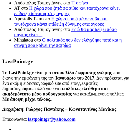
Απόστολος Τσιμογιάννης
στο
Η σφήνα
ΑΤ
στο
Η χώρα που ζητά σωσίβιο και ταυτόχρονα κάνει
επίδειξη δύναμης στις αγορές
Apostolis Tsim
στο
Η χώρα που ζητά σωσίβιο και
ταυτόχρονα κάνει επίδειξη δύναμης στις αγορές
Απόστολος Τσιμογιάννης
στο
Εδώ θα μας δείξει πόσο
μάγκας είναι…
Mihalatou
στο
Ο πολιτικός που δεν ελέγχθηκε ποτέ και η
στιγμή που κρίνει την πατρίδα
LastPoint.gr
To
LastPoint.gr
είναι μια
ιστοσελίδα έκφρασης γνώμης
που
έκανε την εμφάνιση της τον
Ιανουάριο του 2017
. Δεν πρόκειται για
ένα ακόμη ειδησεογραφικό site από επαγγελματίες
δημοσιογράφους αλλά για ένα
απολύτως ελεύθερο και
ακηδεμόνευτο μέσο αρθρογραφίας
για καταξιωμένους πολίτες.
Με άποψη μέχρι τέλους..
.
Διαχείριση
:
Γιώργος Παντάκης – Κωνσταντίνος Μανίκας
Επικοινωνία:
lastpointgr@yahoo.com