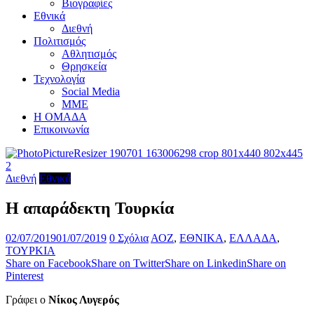
Βιογραφίες
Εθνικά
Διεθνή
Πολιτισμός
Αθλητισμός
Θρησκεία
Τεχνολογία
Social Media
ΜΜΕ
Η ΟΜΑΔΑ
Επικοινωνία
Διεθνή
Εθνικά
Η απαράδεκτη Τουρκία
02/07/2019
01/07/2019
0 Σχόλια
ΑΟΖ
,
ΕΘΝΙΚΑ
,
ΕΛΛΑΔΑ
,
ΤΟΥΡΚΙΑ
Share on Facebook
Share on Twitter
Share on Linkedin
Share on
Pinterest
Γράφει ο
Νίκος Λυγερός