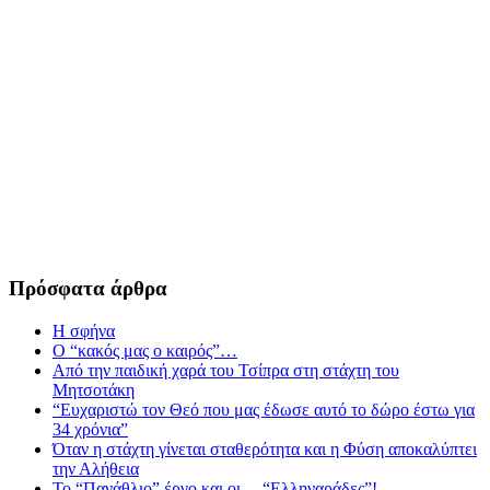
Πρόσφατα άρθρα
Η σφήνα
Ο “κακός μας ο καιρός”…
Από την παιδική χαρά του Τσίπρα στη στάχτη του
Μητσοτάκη
“Ευχαριστώ τον Θεό που μας έδωσε αυτό το δώρο έστω για
34 χρόνια”
Όταν η στάχτη γίνεται σταθερότητα και η Φύση αποκαλύπτει
την Αλήθεια
Το “Πανάθλιο” έργο και οι… “Ελληναράδες”!