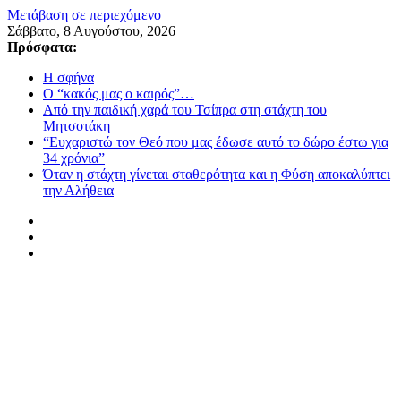
Μετάβαση σε περιεχόμενο
Σάββατο, 8 Αυγούστου, 2026
Πρόσφατα:
Η σφήνα
Ο “κακός μας ο καιρός”…
Από την παιδική χαρά του Τσίπρα στη στάχτη του
Μητσοτάκη
“Ευχαριστώ τον Θεό που μας έδωσε αυτό το δώρο έστω για
34 χρόνια”
Όταν η στάχτη γίνεται σταθερότητα και η Φύση αποκαλύπτει
την Αλήθεια