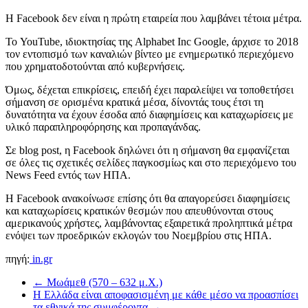
Η Facebook δεν είναι η πρώτη εταιρεία που λαμβάνει τέτοια μέτρα.
Το YouTube, ιδιοκτησίας της Alphabet Inc Google, άρχισε το 2018
τον εντοπισμό των καναλιών βίντεο με ενημερωτικό περιεχόμενο
που χρηματοδοτούνται από κυβερνήσεις.
Όμως, δέχεται επικρίσεις, επειδή έχει παραλείψει να τοποθετήσει
σήμανση σε ορισμένα κρατικά μέσα, δίνοντάς τους έτσι τη
δυνατότητα να έχουν έσοδα από διαφημίσεις και καταχωρίσεις με
υλικό παραπληροφόρησης και προπαγάνδας.
Σε blog post, η Facebook δηλώνει ότι η σήμανση θα εμφανίζεται
σε όλες τις σχετικές σελίδες παγκοσμίως και στο περιεχόμενο του
News Feed εντός των ΗΠΑ.
Η Facebook ανακοίνωσε επίσης ότι θα απαγορεύσει διαφημίσεις
και καταχωρίσεις κρατικών θεσμών που απευθύνονται στους
αμερικανούς χρήστες, λαμβάνοντας εξαιρετικά προληπτικά μέτρα
ενόψει των προεδρικών εκλογών του Νοεμβρίου στις ΗΠΑ.
πηγή:
in.gr
←
Μωάμεθ (570 – 632 μ.Χ.)
Η Ελλάδα είναι αποφασισμένη με κάθε μέσο να προασπίσει
τα εθνικά της συμφέροντα
→