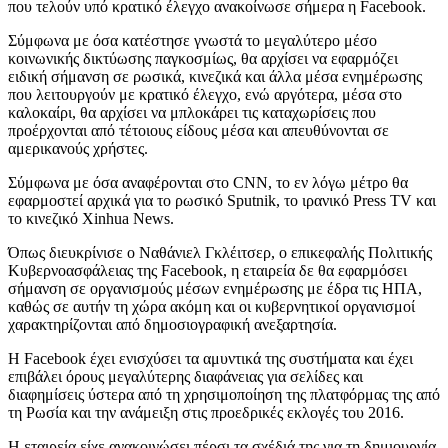
που τελούν υπό κρατικό έλεγχο ανακοίνωσε σήμερα η Facebook.
Σύμφωνα με όσα κατέστησε γνωστά το μεγαλύτερο μέσο
κοινωνικής δικτύωσης παγκοσμίως, θα αρχίσει να εφαρμόζει
ειδική σήμανση σε ρωσικά, κινεζικά και άλλα μέσα ενημέρωσης
που λειτουργούν με κρατικό έλεγχο, ενώ αργότερα, μέσα στο
καλοκαίρι, θα αρχίσει να μπλοκάρει τις καταχωρίσεις που
προέρχονται από τέτοιους είδους μέσα και απευθύνονται σε
αμερικανούς χρήστες.
Σύμφωνα με όσα αναφέρονται στο CNN, το εν λόγω μέτρο θα
εφαρμοστεί αρχικά για το ρωσικό Sputnik, το ιρανικό Press TV και
το κινεζικό Xinhua News.
Όπως διευκρίνισε ο Ναθάνιελ Γκλέιτσερ, ο επικεφαλής Πολιτικής
Κυβερνοασφάλειας της Facebook, η εταιρεία δε θα εφαρμόσει
σήμανση σε οργανισμούς μέσων ενημέρωσης με έδρα τις ΗΠΑ,
καθώς σε αυτήν τη χώρα ακόμη και οι κυβερνητικοί οργανισμοί
χαρακτηρίζονται από δημοσιογραφική ανεξαρτησία.
Η Facebook έχει ενισχύσει τα αμυντικά της συστήματα και έχει
επιβάλει όρους μεγαλύτερης διαφάνειας για σελίδες και
διαφημίσεις ύστερα από τη χρησιμοποίηση της πλατφόρμας της από
τη Ρωσία και την ανάμειξη στις προεδρικές εκλογές του 2016.
Η εταιρεία είχε ανακοινώσει πέρσι τα σχέδιά της για τη δημιουργία