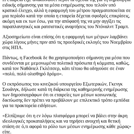
ειδικής σήμανσης για τα μέσα ενημέρωσης που τελούν υπό
κρατικό έλεγχο, αλλά η εφαρμογή του μέτρου πραγματοποιείται σε
μια περίοδο κατά την οποία η εταιρεία δέχεται σφοδρές επικρίσεις,
ακόμη και εκ των έσω, για την απόφασή της να μην αγγίξει τις
παραπλανητικές και ρατσιστικές αναρτήσεις του Ντόναλντ Τραμπ.
Αξιοσημείωτο είναι επίσης ότι η εφαρμογή των μέτρων λαμβάνει
χώρα λίγους μήνες πριν από τις προεδρικές εκλογές του Νοεμβρίου
στις ΗΠΑ.
Πάντως, η Facebook δε θα χρησιμοποιήσει σήμανση για μέσα που
συνδέονται με μεμονωμένα πολιτικά πρόσωπα ή κόμματα, καθώς,
κατά τον Ναθάνιελ Γκλέιτσερ, κάτι τέτοιο θα οδηγούσε σε έναν
«πολύ, πολύ ολισθηρό δρόμο».
Ο εκπρόσωπος του κινεζικού υπουργείου Εξωτερικών, Γκενγκ
Σουάνγκ, δήλωσε κατά τη διάρκεια της καθημερινής ενημέρωσης
των δημοσιογράφων ότι οι εταιρείες των μέσων κοινωνικής
δικτύωσης δεν πρέπει να προβάλουν με επιλεκτικό τρόπο εμπόδια
για τα πρακτορεία ειδήσεων.
«Ελπίζουμε ότι η εν λόγω πλατφόρμα μπορεί να βάλει στην άκρη
ιδεολογικές προκαταλήψεις και να τηρήσει ανοιχτή και θετική
στάση σε ό,τι αφορά το ρόλο των μέσων ενημέρωσης κάθε χώρας»
είπε.