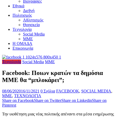
Βιογραφίες
Εθνικά
Διεθνή
Πολιτισμός
Αθλητισμός
Θρησκεία
Τεχνολογία
Social Media
ΜΜΕ
Η ΟΜΑΔΑ
Επικοινωνία
Τεχνολογία
Social Media
ΜΜΕ
Facebook: Ποιων κρατών τα δημόσια
ΜΜΕ θα “μπλοκάρει”;
08/06/2020
16/11/2021
0 Σχόλια
FACEBOOK
,
SOCIAL MEDIA
,
ΜΜΕ
,
ΤΕΧΝΟΛΟΓΙΑ
Share on Facebook
Share on Twitter
Share on Linkedin
Share on
Pinterest
Την υιοθέτηση μιας νέας πολιτικής απέναντι στα μέσα ενημέρωσης