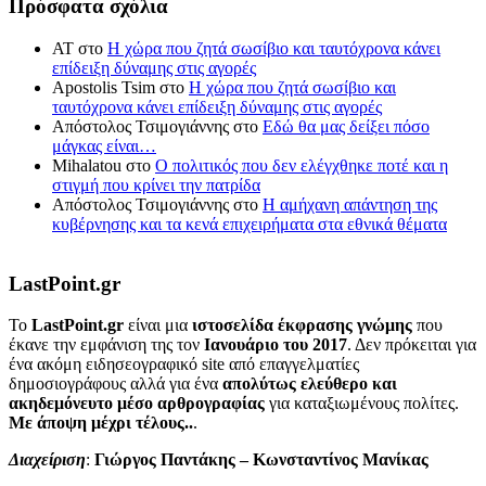
Πρόσφατα σχόλια
ΑΤ
στο
Η χώρα που ζητά σωσίβιο και ταυτόχρονα κάνει
επίδειξη δύναμης στις αγορές
Apostolis Tsim
στο
Η χώρα που ζητά σωσίβιο και
ταυτόχρονα κάνει επίδειξη δύναμης στις αγορές
Απόστολος Τσιμογιάννης
στο
Εδώ θα μας δείξει πόσο
μάγκας είναι…
Mihalatou
στο
Ο πολιτικός που δεν ελέγχθηκε ποτέ και η
στιγμή που κρίνει την πατρίδα
Απόστολος Τσιμογιάννης
στο
Η αμήχανη απάντηση της
κυβέρνησης και τα κενά επιχειρήματα στα εθνικά θέματα
LastPoint.gr
To
LastPoint.gr
είναι μια
ιστοσελίδα έκφρασης γνώμης
που
έκανε την εμφάνιση της τον
Ιανουάριο του 2017
. Δεν πρόκειται για
ένα ακόμη ειδησεογραφικό site από επαγγελματίες
δημοσιογράφους αλλά για ένα
απολύτως ελεύθερο και
ακηδεμόνευτο μέσο αρθρογραφίας
για καταξιωμένους πολίτες.
Με άποψη μέχρι τέλους..
.
Διαχείριση
:
Γιώργος Παντάκης – Κωνσταντίνος Μανίκας