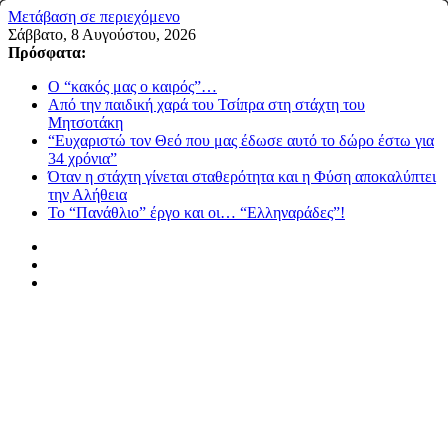
Μετάβαση σε περιεχόμενο
Σάββατο, 8 Αυγούστου, 2026
Πρόσφατα:
Ο “κακός μας ο καιρός”…
Από την παιδική χαρά του Τσίπρα στη στάχτη του
Μητσοτάκη
“Ευχαριστώ τον Θεό που μας έδωσε αυτό το δώρο έστω για
34 χρόνια”
Όταν η στάχτη γίνεται σταθερότητα και η Φύση αποκαλύπτει
την Αλήθεια
Το “Πανάθλιο” έργο και οι… “Ελληναράδες”!