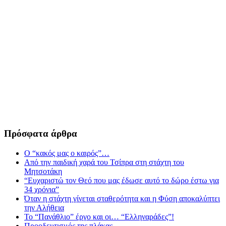
Πρόσφατα άρθρα
Ο “κακός μας ο καιρός”…
Από την παιδική χαρά του Τσίπρα στη στάχτη του
Μητσοτάκη
“Ευχαριστώ τον Θεό που μας έδωσε αυτό το δώρο έστω για
34 χρόνια”
Όταν η στάχτη γίνεται σταθερότητα και η Φύση αποκαλύπτει
την Αλήθεια
Το “Πανάθλιο” έργο και οι… “Ελληναράδες”!
Προοδευτισμός της πλάκας