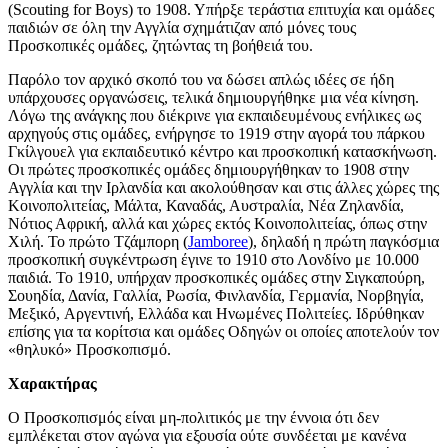
(Scouting for Boys) το 1908. Υπήρξε τεράστια επιτυχία και ομάδες
παιδιών σε όλη την Αγγλία σχημάτιζαν από μόνες τους
Προσκοπικές ομάδες, ζητώντας τη βοήθειά του.
Παρόλο τον αρχικό σκοπό του να δώσει απλώς ιδέες σε ήδη
υπάρχουσες οργανώσεις, τελικά δημιουργήθηκε μια νέα κίνηση.
Λόγω της ανάγκης που διέκρινε για εκπαιδευμένους ενήλικες ως
αρχηγούς στις ομάδες, ενήργησε το 1919 στην αγορά του πάρκου
Γκίλγουελ για εκπαιδευτικό κέντρο και προσκοπική κατασκήνωση.
Οι πρώτες προσκοπικές ομάδες δημιουργήθηκαν το 1908 στην
Αγγλία και την Ιρλανδία και ακολούθησαν και στις άλλες χώρες της
Κοινοπολιτείας, Μάλτα, Καναδάς, Αυστραλία, Νέα Ζηλανδία,
Νότιος Αφρική, αλλά και χώρες εκτός Κοινοπολιτείας, όπως στην
Χιλή. Το πρώτο Τζάμπορη (
Jamboree
), δηλαδή η πρώτη παγκόσμια
προσκοπική συγκέντρωση έγινε το 1910 στο Λονδίνο με 10.000
παιδιά. Το 1910, υπήρχαν προσκοπικές ομάδες στην Σιγκαπούρη,
Σουηδία, Δανία, Γαλλία, Ρωσία, Φινλανδία, Γερμανία, Νορβηγία,
Μεξικό, Αργεντινή, Ελλάδα και Ηνωμένες Πολιτείες. Ιδρύθηκαν
επίσης για τα κορίτσια και ομάδες Oδηγών οι οποίες αποτελούν τον
«θηλυκό» Προσκοπισμό.
Χαρακτήρας
Ο Προσκοπισμός είναι μη-πολιτικός με την έννοια ότι δεν
εμπλέκεται στον αγώνα για εξουσία ούτε συνδέεται με κανένα