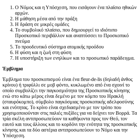
Ο Νόμος και η Υπόσχεση, που εισάγουν ένα πλαίσιο ηθικών
αρχών.
Η μάθηση μέσα από την πράξη
Η δράση σε μικρές ομάδες
Το συμβολικό πλαίσιο, που δημιουργεί το ιδιότυπο
Προσκοπικό περιβάλλον και αναπτύσσει το Προσκοπικό
πνεύμα
Το προοδευτικό σύστημα ατομικής προόδου
Η φύση και η ζωή στη φύση
Η υποστήριξη των ενηλίκων και το προσωπικό παράδειγμα.
Έμβλημα
Έμβλημα του προσκοπισμού είναι ένα fleur-de-lis (δηλαδή άνθος
κρίνου) ή τριφύλλι σε μοβ φόντο, κυκλωμένο από ένα σχοινί το
οποίο συμβολίζει την παγκοσμιότητα της Προσκοπικής κίνησης
ενώ στο κάτω μέρος είναι δεμένο με τον κόμπο του Ηρακλή
(σταυρόκομπο), σύμβολο παγκόσμιας προσκοπικής αδελφοσύνης
και ενότητας. Το κρίνο είναι σχεδιασμένο με τον τρόπο που
χρησιμοποιούνταν στις παλιές πυξίδες για να δείχνει τον Βορρά. Τα
τρία σκέλη αντιπροσωπεύουν τα καθήκοντα προς τον Θεό, τον
εαυτό και τους άλλους και το κορδόνι την ενότητα της προσκοπικής
κίνησης και τα δύο αστέρια αντιπροσωπεύουν το Νόμο και την
Υπόσχεση.