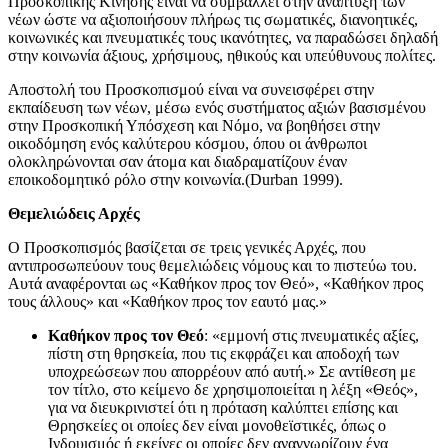
Προσκοπικής Κίνησης είναι να συμβάλλει στην ανάπτυξη των
νέων ώστε να αξιοποιήσουν πλήρως τις σωματικές, διανοητικές,
κοινωνικές και πνευματικές τους ικανότητες, να παραδώσει δηλαδή
στην κοινωνία άξιους, χρήσιμους, ηθικούς και υπεύθυνους πολίτες.
Αποστολή του Προσκοπισμού είναι να συνεισφέρει στην
εκπαίδευση των νέων, μέσω ενός συστήματος αξιών βασισμένου
στην Προσκοπική Υπόσχεση και Νόμο, να βοηθήσει στην
οικοδόμηση ενός καλύτερου κόσμου, όπου οι άνθρωποι
ολοκληρώνονται σαν άτομα και διαδραματίζουν έναν
εποικοδομητικό ρόλο στην κοινωνία.(Durban 1999).
Θεμελιώδεις Αρχές
Ο Προσκοπισμός βασίζεται σε τρεις γενικές Αρχές, που
αντιπροσωπεύουν τους θεμελιώδεις νόμους και το πιστεύω του.
Αυτά αναφέρονται ως «Καθήκον προς τον Θεό», «Καθήκον προς
τους άλλους» και «Καθήκον προς τον εαυτό μας.»
Καθήκον προς τον Θεό
: «εμμονή στις πνευματικές αξίες,
πίστη στη θρησκεία, που τις εκφράζει και αποδοχή των
υποχρεώσεων που απορρέουν από αυτή.» Σε αντίθεση με
τον τίτλο, στο κείμενο δε χρησιμοποιείται η λέξη «Θεός»,
για να διευκρινιστεί ότι η πρόταση καλύπτει επίσης και
Θρησκείες οι οποίες δεν είναι μονοθεϊστικές, όπως ο
Ινδουισμός ή εκείνες οι οποίες δεν αναγνωρίζουν ένα