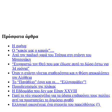
Πρόσφατα άρθρα
Η σφήνα
Ο “κακός μας ο καιρός”…
Από την παιδική χαρά του Τσίπρα στη στάχτη του
Μητσοτάκη
“Ευχαριστώ τον Θεό που μας έδωσε αυτό το δώρο έστω για
34 χρόνια”
Όταν η στάχτη γίνεται σταθερότητα και η Φύση αποκαλύπτει
την Αλήθεια
Το “Πανάθλιο” έργο και οι… “Ελληναράδες”!
Προοδευτισμός της πλάκας
Η Εβδομάδα που δεν μας Είπαν XXVIII
Γιατί το νέο νομοσχέδιο για τα ύδατα επιβαρύνει τους πολίτες
αντί να προστατεύει το δημόσιο αγαθό
Ελληνική οικογένεια: ένα στοιχείο του παρελθόντος (!)