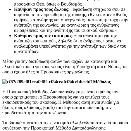
προσωπικό Θεό, όπως ο Βουδισμός.
Καθήκον προς τους άλλους
: «αφοσίωση στη χώρα σου σε
αρμονία με την προώθηση της τοπικής, εθνικής και διεθνούς
ειρήνης, κατανόησης και συνεργασίας» και «συμμετοχή στην
ανάπτυξη της κοινωνίας, με αναγνώριση της ανθρώπινης
αξιοπρέπειας και της ανάπτυξης του φυσικού κόσμου.»
Καθήκον προς τον εαυτό μας
: «υπευθυνότητα για την
ανάπτυξη του εαυτού», δηλαδή ότι ο άνθρωπος πρέπει να
αναλαμβάνει υπευθυνότητα για την ανάπτυξη των δικών του
δυνατοτήτων.
Μέσο για την διατύπωση αυτών των αρχών με κατανοητό και
ελκυστικό τρόπο για τους νέους είναι η Υπόσχεση και ο Νόμος, τα
οποία έχουν όλες οι Προσκοπικές οργανώσεις.
Μέθοδος
Η Προσκοπική Μέθοδος Διαπαιδαγώγησης είναι ο τρόπος τον
οποίο χρησιμοποιεί ο Προσκοπισμός για να επιτύχει τους
εκπαιδευτικούς του σκοπούς. Η Μέθοδος αυτή είναι ενιαία για
όλους τους κλάδους., βασίζεται στην αυτοεκπαίδευση, την
προοδευτικότητα, την αυτενέργεια.
Τα βασικά συστατικά της είναι εφτά αλληλένδετα στοιχεία τα οποία
συνθέτουν την Προσκοπική Μέθοδο Διαπαιδαγώγησης: