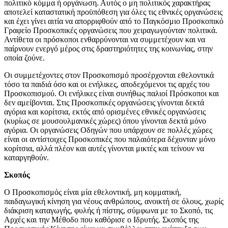
πολιτικό κόμμα ή οργάνωση. Αυτός ο μη πολιτικός χαρακτήρας
αποτελεί καταστατική προϋπόθεση για όλες τις εθνικές οργανώσεις
και έχει γίνει αιτία να απορριφθούν από το Παγκόσμιο Προσκοπικό
Γραφείο Προσκοπικές οργανώσεις που χειραγωγούνταν πολιτικά.
Αντίθετα οι πρόσκοποι ενθαρρύνονται να συμμετέχουν και να
παίρνουν ενεργό μέρος στις δραστηριότητες της κοινωνίας, στην
οποία ζούνε.
Οι συμμετέχοντες στον Προσκοπισμό προσέρχονται εθελοντικά
τόσο τα παιδιά όσο και οι ενήλικες, αποδεχόμενοι τις αρχές του
Προσκοπισμού. Οι ενήλικες είναι συνήθως παλιοί Πρόσκοποι και
δεν αμείβονται. Στις Προσκοπικές οργανώσεις γίνονται δεκτά
αγόρια και κορίτσια, εκτός από ορισμένες εθνικές οργανώσεις
(κυρίως σε μουσουλμανικές χώρες) όπου γίνονται δεκτά μόνο
αγόρια. Οι οργανώσεις Οδηγών που υπάρχουν σε πολλές χώρες
είναι οι αντίστοιχες Προσκοπικές που παλαιότερα δέχονταν μόνο
κορίτσια, αλλά πλέον και αυτές γίνονται μικτές και τείνουν να
καταργηθούν.
Σκοπός
Ο Προσκοπισμός είναι μία εθελοντική, μη κομματική,
παιδαγωγική κίνηση για νέους ανθρώπους, ανοικτή σε όλους, χωρίς
διάκριση καταγωγής, φυλής ή πίστης, σύμφωνα με το Σκοπό, τις
Αρχές και την Μέθοδο που καθόρισε ο Ιδρυτής. Σκοπός της