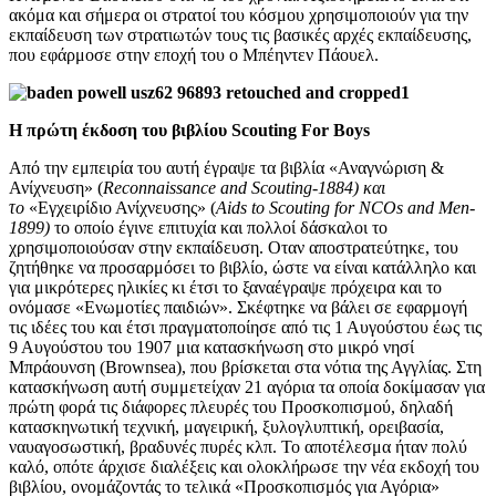
ακόμα και σήμερα οι στρατοί του κόσμου χρησιμοποιούν για την
εκπαίδευση των στρατιωτών τους τις βασικές αρχές εκπαίδευσης,
που εφάρμοσε στην εποχή του ο Μπέηντεν Πάουελ.
Η πρώτη έκδοση του βιβλίου Scouting For Boys
Από την εμπειρία του αυτή έγραψε τα βιβλία «Αναγνώριση &
Ανίχνευση» (
Reconnaissance and Scouting-1884) και
το
«Εγχειρίδιο Ανίχνευσης» (
Aids to Scouting for NCOs and Men-
1899)
το οποίο έγινε επιτυχία και πολλοί δάσκαλοι το
χρησιμοποιούσαν στην εκπαίδευση. Οταν αποστρατεύτηκε, του
ζητήθηκε να προσαρμόσει το βιβλίο, ώστε να είναι κατάλληλο και
για μικρότερες ηλικίες κι έτσι το ξαναέγραψε πρόχειρα και το
ονόμασε «Ενωμοτίες παιδιών». Σκέφτηκε να βάλει σε εφαρμογή
τις ιδέες του και έτσι πραγματοποίησε από τις 1 Αυγούστου έως τις
9 Αυγούστου του 1907 μια κατασκήνωση στο μικρό νησί
Μπράουνση (Brownsea), που βρίσκεται στα νότια της Αγγλίας. Στη
κατασκήνωση αυτή συμμετείχαν 21 αγόρια τα οποία δοκίμασαν για
πρώτη φορά τις διάφορες πλευρές του Προσκοπισμού, δηλαδή
κατασκηνωτική τεχνική, μαγειρική, ξυλογλυπτική, ορειβασία,
ναυαγοσωστική, βραδυνές πυρές κλπ. Το αποτέλεσμα ήταν πολύ
καλό, οπότε άρχισε διαλέξεις και ολοκλήρωσε την νέα εκδοχή του
βιβλίου, ονομάζοντάς το τελικά «Προσκοπισμός για Αγόρια»