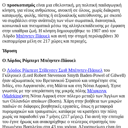
Ο
προσκοπισμός
είναι μια εθελοντική, μη πολιτική παιδαγωγική
κίνηση, για νέους ανθρώπους, ανοικτή σε όλους, χωρίς διάκριση
καταγωγής, φυλής, πίστης ή σεξουαλικής κατεύθυνσης, με σκοπό
να συμβάλλει στην ανάπτυξη των νέων σωματικά, διανοητικά,
κοινωνικά και πνευματικά μέσω της αλληλεκπαίδευσης με έμφαση
στην υπαίθρια ζωή. Η κίνηση δημιουργήθηκε το 1907 από τον
Λόρδο
Μπέηντεν Πάουελ
και αυτή την στιγμή περιλαμβάνει 30
εκατομμύρια μέλη σε 217 χώρες και περιοχές.
Ίδρυση
Ο Λόρδος Ρόμπερτ Μπέηντεν-Πάουελ
Ο
Λόρδος Ρόμπερτ Στίβενσεν Σμιθ Μπέηντεν-Πάουελ
του
Γκίλγουελ (Lord Robert Stevenson Smyth Baden-Powel of Gilwell)
ήταν αξιωματικός του Βρετανικού Στρατού και υπηρέτησε στις
Ινδίες, στο Αφγανιστάν, στη Μάλτα και στη Νότια Αφρική. Έγινε
γνωστός με την υπεράσπιση της μικρής πόλης
Μέιφκινγκ
(Mafeking)
στη Νότια Αφρική στον πόλεμο μεταξύ των Άγγλων και
των Ολλανδών αποίκων (Boers). Χάρη στην βοήθεια των μικρών
παιδιών σε διάφορες βοηθητικές εργασίες, όπως η μεταφορά
πυρομαχικών και τραυματιών, κατάφερε να κρατήσει την πόλη
χωρίς να παραδοθεί για 7 μήνες (217 μέρες). Για αυτή την επιτυχία
του έγινε ήρωας και ανακηρύχθηκε ο νεώτερος στρατηγός του
Ηνωμένου Βασιλείου στα 43 του χρόνια. Αξιοσημείωτο είναι ότι