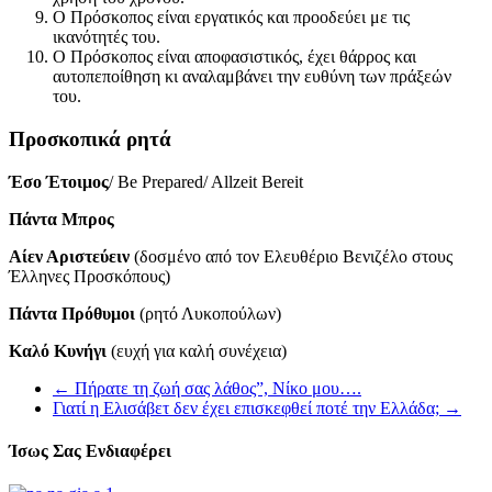
Ο Πρόσκοπος είναι εργατικός και προοδεύει με τις
ικανότητές του.
Ο Πρόσκοπος είναι αποφασιστικός, έχει θάρρος και
αυτοπεποίθηση κι αναλαμβάνει την ευθύνη των πράξεών
του.
Προσκοπικά ρητά
Έσο Έτοιμος
/ Be Prepared/ Allzeit Bereit
Πάντα Μπρος
Αίεν Αριστεύειν
(δοσμένο από τον Ελευθέριο Βενιζέλο στους
Έλληνες Προσκόπους)
Πάντα Πρόθυμοι
(ρητό Λυκοπούλων)
Καλό Κυνήγι
(ευχή για καλή συνέχεια)
←
Πήρατε τη ζωή σας λάθος”, Νίκο μου….
Γιατί η Ελισάβετ δεν έχει επισκεφθεί ποτέ την Ελλάδα;
→
Ίσως Σας Ενδιαφέρει