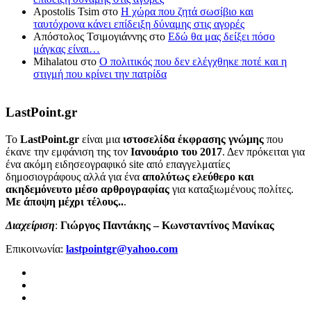
Apostolis Tsim
στο
Η χώρα που ζητά σωσίβιο και
ταυτόχρονα κάνει επίδειξη δύναμης στις αγορές
Απόστολος Τσιμογιάννης
στο
Εδώ θα μας δείξει πόσο
μάγκας είναι…
Mihalatou
στο
Ο πολιτικός που δεν ελέγχθηκε ποτέ και η
στιγμή που κρίνει την πατρίδα
LastPoint.gr
To
LastPoint.gr
είναι μια
ιστοσελίδα έκφρασης γνώμης
που
έκανε την εμφάνιση της τον
Ιανουάριο του 2017
. Δεν πρόκειται για
ένα ακόμη ειδησεογραφικό site από επαγγελματίες
δημοσιογράφους αλλά για ένα
απολύτως ελεύθερο και
ακηδεμόνευτο μέσο αρθρογραφίας
για καταξιωμένους πολίτες.
Με άποψη μέχρι τέλους..
.
Διαχείριση
:
Γιώργος Παντάκης – Κωνσταντίνος Μανίκας
Επικοινωνία:
lastpointgr@yahoo.com