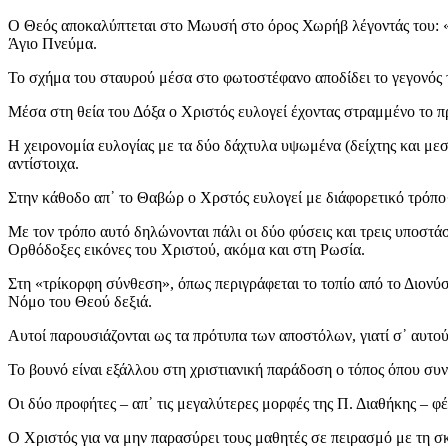
Ο Θεός αποκαλύπτεται στο Μωυσή στο όρος Χωρήβ λέγοντάς του: «
Άγιο Πνεύμα.
Το σχήμα του σταυρού μέσα στο φωτοστέφανο αποδίδει το γεγονός
Μέσα στη θεία του Δόξα ο Χριστός ευλογεί έχοντας στραμμένο το π
Η χειρονομία ευλογίας με τα δύο δάχτυλα υψωμένα (δείχτης και μεσα
αντίστοιχα.
Στην κάθοδο απ᾽ το Θαβώρ ο Χρστός ευλογεί με διάφορετικό τρόπο· 
Με τον τρόπο αυτό δηλώνονται πάλι οι δύο φύσεις και τρεις υποστά
Ορθόδοξες εικόνες του Χριστού, ακόμα και στη Ρωσία.
Στη «τρίκορφη σύνθεση», όπως περιγράφεται το τοπίο από το Διονύσ
Νόμο του Θεού δεξιά.
Αυτοί παρουσιάζονται ως τα πρότυπα των αποστόλων, γιατί σ᾽ αυτο
Το βουνό είναι εξάλλου στη χριστιανική παράδοση ο τόπος όπου συνα
Οι δύο προφήτες – απ᾽ τις μεγαλύτερες μορφές της Π. Διαθήκης – φ
Ο Χριστός για να μην παρασύρει τους μαθητές σε πειρασμό με τη σ