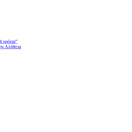
4 χρόνια”
την Αλήθεια