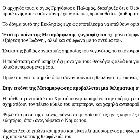
Ο αρχηγός τους, ο άγιος Γρηγόριος ο Παλαμάς, διακήρυξε ότι ο Θεός
προσευχής και εφόσον συντρέχουν κάποιες προϋποθέσεις (καθαρότητ
Το δόγμα αυτό της Εκκλησίας είχε ως αποτέλεσμα να επέλθουν ορισ
Έτσι η εικόνα της Μεταμόρφωσης ζωγραφίζεται
όχι μόνο σύμφων
εξαίρεση τον Ιωάννη-, αλλά και σύμφωνα με το πνεύμα του.
Ένεκα της βαθιάς δογματικής σημασίας του γεγονότος, το εικονογρα
Η παράσταση αυτή υπήρξε όχι μονο για τους θεολόγους αλλά και για
υλικά πεπερασμένα μέσα.
Πρόκειται για το σημείο όπου συναντιούνται η θεολογία της εικόνας
Στην εικόνα της Μεταμόρφωσης προβάλλεται μια θεληματική αν
Η σύνθεση αντιτάσσει το Χριστό ακινητοποιημένο στην υπέροχη ειρή
σχηματίζουν τον τέλειο κύκλο του υπερπέραν, και χαμηλά αντιπαρα
Ψηλά στο μέσο της εικόνας, πάνω στη μεσαία απ᾽ τις τρεις κορυφές
ειλητάριο, όπου αναγράφεται ο Νόμος του.
Φοράει λευκό χιτώνα και ιμάτιο και είναι πλημμυρισμένος με φως μ
της αποκαλυπτικής θεοφάνειάς του.