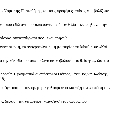
το Νόμο της Π. Διαθήκης και τους προφήτες· επίσης συμβολίζουν
ν – που εδώ αντιπροσωπεύονται απ᾽ τον Ηλία – και δηλώνει την
ίνουν, απεικονίζονται πεσμένοι πρηνείς.
ι αναστάτωση, εικονογραφώντας τη μαρτυρία του Ματθαίου: «Καί
 την κάθοδό του από το Σινά ακτνοβολούσε το θείο φως, ώστε ο
ρροπία. Πραγματικά οι απόστολοι Πέτρος, Ιάκωβος και Ιωάννης
18).
σε σύγκριση με την ήρεμη μεγαλοπρέπεια και «άχρονη» στάση των
ζωής, δηλαδή την αμαρτωλή κατάσταση του ανθρώπου.