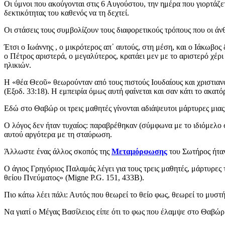
Οι ύμνοι που ακούγονται στις 6 Αυγούστου, την ημέρα που γιορτάζε
δεκτικότητας του καθενός να τη δεχτεί.
Οι στάσεις τους συμβολίζουν τους διαφορετικούς τρόπους που οι ά
Έτσι ο Ιωάννης , ο μικρότερος απ᾽ αυτούς, στη μέση, και ο Ιάκωβος
ο Πέτρος αριστερά, ο μεγαλύτερος, κρατάει μεν με το αριστερό χέ
ηλικιών.
Η «θέα Θεοῦ» θεωρούνταν από τους πιστούς Ιουδαίους και χριστιαν
(Εξοδ. 33:18). Η εμπειρία όμως αυτή φαίνεται και σαν κάτι το ακατ
Εδώ στο Θαβώρ οι τρεις μαθητές γίνονται αδιάψευτοι μάρτυρες μιας 
Ο λόγος δεν ήταν τυχαίος: παραβρέθηκαν (σύμφωνα με το ιδιόμελο 
αυτού αργότερα με τη σταύρωση.
Άλλωστε ένας άλλος σκοπός της
Μεταμόρφωσης
του Σωτήρος ήταν
Ο άγιος Γρηγόριος Παλαμάς λέγει για τους τρεις μαθητές, μάρτυρες
θείου Πνεύματος» (Migne P.G. 151, 433Β).
Πιο κάτω λέει πάλι: Αυτός που θεωρεί το θείο φως, θεωρεί το μυσ
Να γιατί ο Μέγας Βασίλειος είπε ότι το φως που έλαμψε στο Θαβώρ