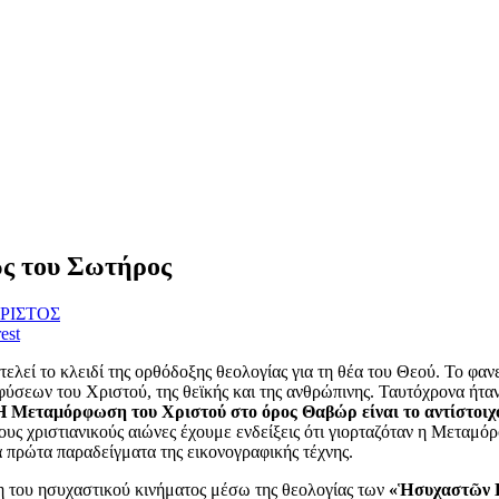
ς του Σωτήρος
ΡΙΣΤΟΣ
est
λεί το κλειδί της ορθόδοξης θεολογίας για τη θέα του Θεού. Το φα
 φύσεων του Χριστού, της θεϊκής και της ανθρώπινης. Ταυτόχρονα ήτ
Η Μεταμόρφωση του Χριστού στο όρος Θαβώρ είναι το αντίστοιχο
υς χριστιανικούς αιώνες έχουμε ενδείξεις ότι γιορταζόταν η Μεταμό
α πρώτα παραδείγματα της εικονογραφικής τέχνης.
 του ησυχαστικού κινήματος μέσω της θεολογίας των
«Ἡσυχαστῶν 