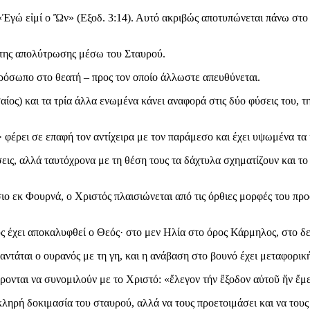
Ἐγώ εἰμί ο Ὤν» (Εξοδ. 3:14). Αυτό ακριβώς αποτυπώνεται πάνω στο
 της απολύτρωσης μέσω του Σταυρού.
ρόσωπο στο θεατή – προς τον οποίο άλλωστε απευθύνεται.
ίος) και τα τρία άλλα ενωμένα κάνει αναφορά στις δύο φύσεις του, τ
φέρει σε επαφή τον αντίχειρα με τον παράμεσο και έχει υψωμένα τα 
σεις, αλλά ταυτόχρονα με τη θέση τους τα δάχτυλα σχηματίζουν και το
ιο εκ Φουρνά, ο Χριστός πλαισιώνεται από τις όρθιες μορφές του πρ
ύς έχει αποκαλυφθεί ο Θεός· στο μεν Ηλία στο όρος Κάρμηλος, στο δ
ντάται ο ουρανός με τη γη, και η ανάβαση στο βουνό έχει μεταφορική 
έρονται να συνομιλούν με το Χριστό: «ἔλεγον τήν ἔξοδον αὐτοῦ ἥν ἔ
κληρή δοκιμασία του σταυρού, αλλά να τους προετοιμάσει και να του