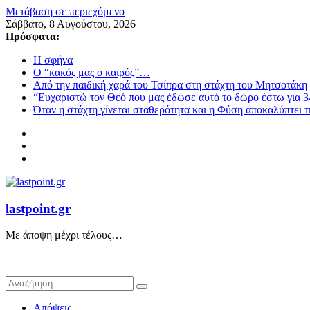
Μετάβαση σε περιεχόμενο
Σάββατο, 8 Αυγούστου, 2026
Πρόσφατα:
Η σφήνα
Ο “κακός μας ο καιρός”…
Από την παιδική χαρά του Τσίπρα στη στάχτη του Μητσοτάκη
“Ευχαριστώ τον Θεό που μας έδωσε αυτό το δώρο έστω για 3
Όταν η στάχτη γίνεται σταθερότητα και η Φύση αποκαλύπτει 
lastpoint.gr
Με άποψη μέχρι τέλους…
Απόψεις