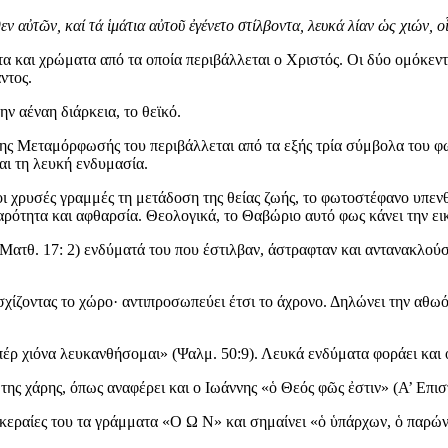
 αὐτῶν, καί τά ἱμάτια αὐτοῦ ἐγένετο στίλβοντα, λευκά λίαν ὡς χιών, ο
τα και χρώματα από τα οποία περιβάλλεται ο Χριστός. Οι δύο ομόκε
ντος.
ην αέναη διάρκεια, το θεϊκό.
της Μεταμόρφωσής του περιβάλλεται από τα εξής τρία σύμβολα του φωτ
αι τη λευκή ενδυμασία.
ι χρυσές γραμμές τη μετάδοση της θείας ζωής, το φωτοστέφανο υπενθ
αρότητα και αφθαρσία. Θεολογικά, το Θαβώριο αυτό φως κάνει την ει
Ματθ. 17: 2) ενδύματά του που έστιλβαν, άστραφταν και αντανακλούσα
σχίζοντας το χώρο· αντιπροσωπεύει έτσι το άχρονο. Δηλώνει την αθωότη
ὑπέρ χιόνα λευκανθήσομαι» (Ψαλμ. 50:9). Λευκά ενδύματα φοράει και 
ης χάρης, όπως αναφέρει και ο Ιωάννης «ὁ Θεός φῶς ἐστιν» (Α’ Επιστ
εραίες του τα γράμματα «Ο Ω Ν» και σημαίνει «ὁ ὑπάρχων, ὁ παρών». 