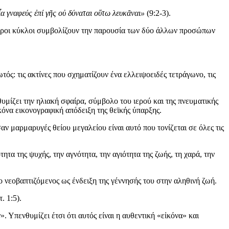
ἷα γναφεύς ἐπί γῆς οὐ δύναται οὕτω λευκᾶναι»
(9:2-3).
ντροι κύκλοι συμβολίζουν την παρουσία των δύο άλλων προσώπων
ός: τις ακτίνες που σχηματίζουν ένα ελλειψοειδές τετράγωνο, τις
υμίζει την ηλιακή σφαίρα, σύμβολο του ιερού και της πνευματικής
κόνα εικονογραφική απόδειξη της θεϊκής ύπαρξης.
ν μαρμαρυγές θείου μεγαλείου είναι αυτό που τονίζεται σε όλες τις
τα της ψυχής, την αγνότητα, την αγιότητα της ζωής, τη χαρά, την
ο νεοβαπτιζόμενος ως ένδειξη της γέννησής του στην αληθινή ζωή.
. 1:5).
Υπενθυμίζει έτσι ότι αυτός είναι η αυθεντική «εἰκόνα» και