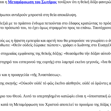
ται η
Μεταμόρφωση του Σωτήρος
τονίζουν ότι η θεϊκή δόξα φανερ
νθρωποι αντιδρούν μπροστά στη θεία αποκάλυψη.
 δεξιά με το πράσινο ένδυμα πετιούνται στο έδαφος κρατώντας το πρό
ρι το πρόσωπό του, το έχει όμως στραμμένο προς τα επάνω. Ταυτόχρο
ούς ως η ήψιστη εμπειρία και αρετή που θα μπορούσε να γνωρίσει ο
όρθωτο: «Θεόν οὐδείς ἑώρακε πώποτε», γράφει ο Ιωάννης στο Ευαγγέλι
στιγμιαίας εμφάνισης της θεϊκής δόξης: «θεασάμεθα τήν δόξαν αὐτοῦ»
στιχηρό του εσπερινού της εορτής) στο λαμπρό εκείνο γεγονός, «ἵνα
 και η προαγγελία «τῆς Ἀναστάσεως».
 της σκηνής: «Οὐκοῦν οὐδέ τό φῶς ἐκεῖνο αἰσθητόν, οὐδέ οἱ ὁρῶντες 
τήριο του Θεού. Αυτό το υπερπηδημένο κατώφλι είναι η «ὑποστατική 
 κατά τη Μεταμόρφωση του Χριστού αποτελεί το προοίμιο της δόξας 