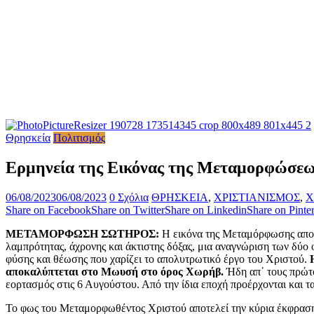
Θρησκεία
Πολιτισμός
Ερμηνεία της Εικόνας της Μεταμορφώσεω
06/08/2023
06/08/2023
0 Σχόλια
ΘΡΗΣΚΕΙΑ
,
ΧΡΙΣΤΙΑΝΙΣΜΟΣ
,
Χ
Share on Facebook
Share on Twitter
Share on Linkedin
Share on Pinter
ΜΕΤΑΜΟΡΦΩΣΗ ΣΩΤΗΡΟΣ:
Η εικόνα της Μεταμόρφωσης αποτε
λαμπρότητας, άχρονης και άκτιστης δόξας, μια αναγνώριση των δύο
φύσης και θέωσης που χαρίζει το απολυτρωτικό έργο του Χριστού.
αποκαλύπτεται στο Μωυσή στο όρος Χωρήβ.
Ήδη απ᾽ τους πρώτο
εορτασμός στις 6 Αυγούστου. Από την ίδια εποχή προέρχονται και τ
Το φως του Μεταμορφωθέντος Χριστού αποτελεί την κύρια έκφραση