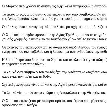
Ο Μάρκος περιγράφει τη σκηνή ως εξής:
«καί μετεμορφώθη ἔμπροσθεν
Το άκτιστο φως αποδίδεται στην εικόνα μέσα από συμβολικά σχήμα
της Αγίας Τριάδος, ολότητα από σφαίρες του δημιουργημένου σύμπα
Ο κύκλος είναι εικονογραφικά το τελειότερο σχήμα και συμβολίζει τ
Ο Χριστός – το τρίτο πρόσωπο της Αγίας Τριάδος – κατά τη στιγμή 
χρυσές γραμμές (assisto), το φωτοστέφανο γύρω απ᾽ το κεφάλι του κ
Οι ακτίνες που εκφεύγουν απ᾽ το σώμα του υποδηλώνουν τον ήλιο, ο
ενέργειας που ακτινοβολεί, και η λευκότητα των ενδυμάτων την καθ
Η λαμπρότητα που διακρίνει το Χριστό και τα
«λευκά ὡς τό φῶς»
(
περιγραφές των αποστόλων.
Το λευκό σαν σύμβολο του φωτός έχει την ιδιότητα να διαχέεται δια
παρθενία, την πίστη και τη δόξα.
Σχετικές αναφορές γίνονται και στην Αγία Γραφή: «πλυνεῖς με, καί 
Το λευκό γίνεται πλέον το χρώμα της Αποκάλυψης, της Θεοφάνειας, τ
Ο Χριστός εικονίζεται με σταυροφόρο φωτοστέφανο που φέρει στις κ
ομοούσιος του Πατέρα.