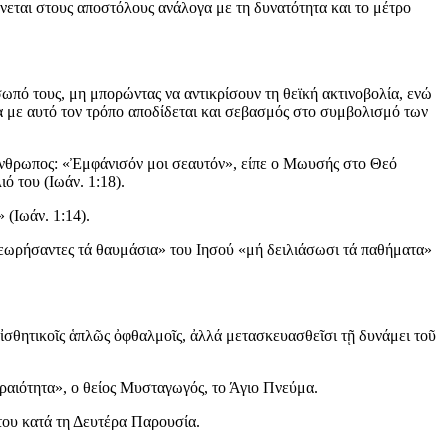
ώνεται στους αποστόλους ανάλογα με τη δυνατότητα και το μέτρο
σωπό τους, μη μπορώντας να αντικρίσουν τη θεϊκή ακτινοβολία, ενώ
να με αυτό τον τρόπο αποδίδεται και σεβασμός στο συμβολισμό των
 άνθρωπος: «Ἐμφάνισόν μοι σεαυτόν», είπε ο Μωυσής στο Θεό
ό του (Ιωάν. 1:18).
 (Ιωάν. 1:14).
 θεωρήσαντες τά θαυμάσια» του Ιησού «μή δειλιάσωσι τά παθήματα»
αἰσθητικοῖς ἁπλῶς ὀφθαλμοῖς, ἀλλά μετασκευασθεῖσι τῇ δυνάμει τοῦ
ὡραιότητα», ο θείος Μυσταγωγός, το Άγιο Πνεύμα.
του κατά τη Δευτέρα Παρουσία.