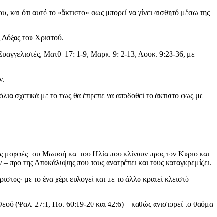
υ, και ότι αυτό το «ἄκτιστο» φως μπορεί να γίνει αισθητό μέσω της
 Δόξας του Χριστού.
αγγελιστές, Ματθ. 17: 1-9, Μαρκ. 9: 2-13, Λουκ. 9:28-36, με
ν.
όλια σχετικά με το πως θα έπρεπε να αποδοθεί το άκτιστο φως με
τις μορφές του Μωυσή και του Ηλία που κλίνουν προς τον Κύριο και
– προ της Αποκάλυψης που τους ανατρέπει και τους καταγκρεμίζει.
στός· με το ένα χέρι ευλογεί και με το άλλο κρατεί κλειστό
εού (Ψαλ. 27:1, Ησ. 60:19-20 και 42:6) – καθώς ανιστορεί το θαύμα