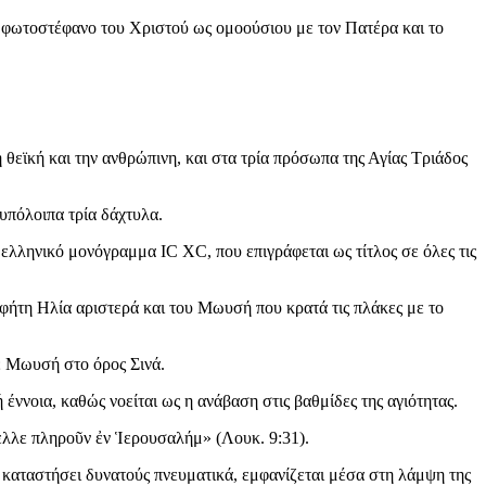
 φωτοστέφανο του Χριστού ως ομοούσιου με τον Πατέρα και το
η θεϊκή και την ανθρώπινη, και στα τρία πρόσωπα της Αγίας Τριάδος
υπόλοιπα τρία δάχτυλα.
 ελληνικό μονόγραμμα IC XC, που επιγράφεται ως τίτλος σε όλες τις
οφήτη Ηλία αριστερά και του Μωυσή που κρατά τις πλάκες με το
ε Μωυσή στο όρος Σινά.
έννοια, καθώς νοείται ως η ανάβαση στις βαθμίδες της αγιότητας.
μελλε πληροῦν ἐν Ἱερουσαλήμ» (Λουκ. 9:31).
ς καταστήσει δυνατούς πνευματικά, εμφανίζεται μέσα στη λάμψη της