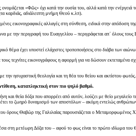
 ονομάζεται «Φῶς» όχι κατά την ουσία του, αλλά κατά την ενέργειά το
α καρδιάς, αδιάλειπτη μνήμη Θεού κ.λπ).
μένες εικονογραφικές αλλαγές στη σύνθεση, ειδικά στην απόδοση της
α με την περιγραφή του Ευαγγελίου – περιγράφεται απ᾽ όλους τους Ευ
φικό θέμα έχει υποστεί ελάχιστες τροποποιήσεις στο διάβα των αιώνω
 τους τεχνίτες εικονογράφους η αφορμή για να δώσουν εκτεταμένα σχ
 με την ησυχαστική θεολογία και τη θέα του θείου και ακτίστου φωτός.
τίθεση, καταπληκτική στον πιο ψηλό βαθμό.
νη και θεία δόξα που απορρέει από αυτόν, λούζει με θείο μεγαλείο 
θέτει το ζωηρό δυναμισμό των αποστόλων – ακόμη εντελώς ανθρώπων 
 του όρους Θαβώρ της Γαλιλαίας παρουσιάζεται ο Μεταμορφωμένος Χρι
έσα στη μετέωρη Δόξα του – αφού το φως είναι το πρώτο ιδίωμα του Θ