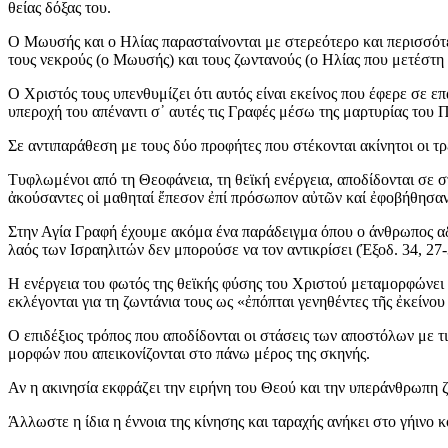
θείας δόξας του.
Ο Μωυσής και ο Ηλίας παρασταίνονται με στερεότερο και περισσότε
τους νεκρούς (ο Μωυσής) και τους ζωντανούς (ο Ηλίας που μετέστη
Ο Χριστός τους υπενθυμίζει ότι αυτός είναι εκείνος που έφερε σε
υπεροχή του απέναντι σ᾽ αυτές τις Γραφές μέσω της μαρτυρίας του 
Σε αντιπαράθεση με τους δύο προφήτες που στέκονται ακίνητοι οι τρ
Τυφλωμένοι από τη Θεοφάνεια, τη θεϊκή ενέργεια, αποδίδονται σε 
ἀκούσαντες οἱ μαθηταί ἔπεσον ἐπί πρόσωπον αὐτῶν καί ἐφοβήθησαν
Στην Αγία Γραφή έχουμε ακόμα ένα παράδειγμα όπου ο άνθρωπος αδυ
λαός των Ισραηλιτών δεν μπορούσε να τον αντικρίσει (Έξοδ. 34, 27-
Η ενέργεια του φωτός της θεϊκής φύσης του Χριστού μεταμορφώνει 
εκλέγονται για τη ζωντάνια τους ως «ἐπόπται γενηθέντες τῆς ἐκείνο
Ο επιδέξιος τρόπος που αποδίδονται οι στάσεις των αποστόλων με 
μορφών που απεικονίζονται στο πάνω μέρος της σκηνής.
Αν η ακινησία εκφράζει την ειρήνη του Θεού και την υπεράνθρωπη 
Άλλωστε η ίδια η έννοια της κίνησης και ταραχής ανήκει στο γήινο κ