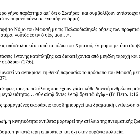
ρο γήινο παράστημα απ᾽ ότι ο Σωτήρας, και συμβολίζουν αντίστοιχα 
 στον ουρανό πάνω σε ένα πύρινο άρμα).
 επαφή το Νόμο του Μωυσή με τις Παλαιοδιαθηκές ρήσεις των προφητώ
Πατέρα, «οὗτός ἐστιν ὁ υἱός μου…».
εις απόστολοι κάτω από τα πόδια του Χριστού, έντρομοι με όσα συμβα
στάσεις έντονης κατάπληξης και διακατέχονται από μεγάλη ταραχή κα
 σφόδρα» (17:6).
νατεί να αντικρίσει τη θεϊκή παρουσία: το πρόσωπο του Μωυσή μετά
37).
σε φως τους αποστόλους που έχουν χάσει κάθε δυνατή ανθρώπινη ισο
υ μεγαλειότητος… σύν αὐτῷ ὄντες ἐν τῷ ὄρει τῷ ἁγίῳ» (Β’ Πετρ. 1:16-
τις τρομαγμένες εκφράσεις τους δημιουργεί μια δραματική εντύπωση 
ζωή, η κινητικότητα αντίθετα μαρτυρεί την ατέλεια της πνευματικής 
όσμο, την κατώτερη επικράτεια και όχι στην ουράνια πολιτεία.