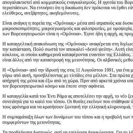
απογαλακτιστεί από κομματικούς εναγκαλισμούς. Η ηγεσία του Βορε
περιστάσεων. Να εννοήσει ότι η δικαίωση δεν πρόκειται να έρθει εά
ελεύθερες, ανεξάρτητες, ακηδεμόνευτες.
Είναι ανάγκη η πορεία της «Ομόνοιας» μέσα από ατραπούς και δυσκ
μικροσκοπιμότητες, μικροεγωισμούς και φιλοπρωτίες, με ομοψυχία, 
των Βορειοηπειρωτών είναι η «Ομόνοια». Έγινε ήδη η αρχή, ας προ
Η καταγγελτική ανακοίνωση της «Ομόνοιας» αναφέρεται στη διγλωσσ
την κατάσταση. Πολύ σωστά τον αποκαλεί «δεινό ψεύτη». Αυτή είναι
κύκλους, οι οποίοι καθημερινά καταφέρονται εναντίον της Ελλάδος. 
είναι άλλες από την καταστροφή της μειονότητας. Οι αλβανικές μεθ
Η «Ομόνοια» από την ίδρυσή της στις 11 Αυγούστου 1991, για ένα μ
γύρω από αυτή, προσβλέποντας με ελπίδες στο μέλλον. Στα πρώτα χ
απήχησή της μέσα και έξω από τη χώρα. Πριν από αρκετά χρόνια υπε
τον βορειοηπειρωτικό κόσμο και έπεσε στην αφάνεια.
Η καταγγελία κατά του Έντι Ράμα ας αποτελέσει την αρχή, το νέο ξε
συνειδητά για το καλό του τόπου. Οι θυσίες εκείνων που στάθηκαν ό
τους φρόνημα και να κρατήσουν ζωντανή την ελληνική κληρονομιά, ν
Η συμπαράταξη όλων των δυνάμεων του τόπου και η προβολή των πο
συμφερόντων της μειονότητας.
Τα προβλήματα δυστυχώς, αντί να επιλύοναι διογκώνονται. Για το λ