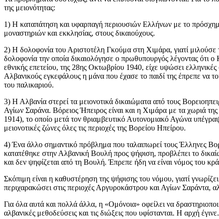
της μειονότητας:
1) Η καταπάτηση και υφαρπαγή περιουσιών Ελλήνων με το πρόσχημα
μοναστηριών και εκκλησίας, στους δικαιούχους.
2) Η δολοφονία του Αριστοτέλη Γκούμα στη Χιμάρα, γιατί μιλούσε
δολοφονία την οποία δικαιολόγησε ο πρωθυπουργός λέγοντας ότι ο Κ
εθνικής επετείου, της 28ης Οκτωβρίου 1940, είχε υψώσει ελληνικές 
Αλβανικούς εγκεφάλους η μάνα που έχασε το παιδί της έπρεπε να του
του παλικαριού.
3) Η Αλβανία στερεί τα μειονοτικά δικαιώματα από τους Βορειοηπε
Αγίων Σαράνα. Βόρειος Ήπειρος είναι και η Χιμάρα με τα χωριά τη
1914), το οποίο μετά τον θριαμβευτικό Αυτονομιακό Αγώνα υπέγραψ
μειονοτικές ζώνες όλες τις περιοχές της Βορείου Ηπείρου.
4) Ένα άλλο σημαντικό πρόβλημα που ταλαιπωρεί τους Έλληνες Βορε
κατατέθηκε στην Αλβανική Βουλή προς ψήφιση, προβλέπει το δικαίωμ
και δεν ψηφίζεται από τη Βουλή. Έπρεπε ήδη να είναι νόμος του κρά
Σκόπιμη είναι η καθυστέρηση της ψήφισης του νόμου, γιατί γνωρίζει
περιχαρακώσει στις περιοχές Αργυροκάστρου και Αγίων Σαράντα, αλλ
Για όλα αυτά και πολλά άλλα, η «Ομόνοια» οφείλει να δραστηριοποιη
αλβανικές μεθοδεύσεις και τις διώξεις που υφίστανται. Η αρχή έγινε.