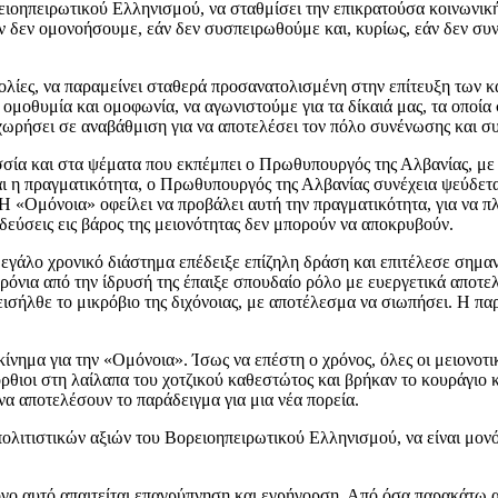
ιοηπειρωτικού Ελληνισμού, να σταθμίσει την επικρατούσα κοινωνική
ν δεν ομονοήσουμε, εάν δεν συσπειρωθούμε και, κυρίως, εάν δεν συνε
ολίες, να παραμείνει σταθερά προσανατολισμένη στην επίτευξη των 
ομοθυμία και ομοφωνία, να αγωνιστούμε για τα δίκαιά μας, τα οποία
χωρήσει σε αναβάθμιση για να αποτελέσει τον πόλο συνένωσης και συ
ία και στα ψέματα που εκπέμπει ο Πρωθυπουργός της Αλβανίας, με α
 η πραγματικότητα, ο Πρωθυπουργός της Αλβανίας συνέχεια ψεύδεται.
Η «Ομόνοια» οφείλει να προβάλει αυτή την πραγματικότητα, για να πλ
οδεύσεις εις βάρος της μειονότητας δεν μπορούν να αποκρυβούν.
εγάλο χρονικό διάστημα επέδειξε επίζηλη δράση και επιτέλεσε σημαν
ρόνια από την ίδρυσή της έπαιξε σπουδαίο ρόλο με ευεργετικά αποτε
ισήλθε το μικρόβιο της διχόνοιας, με αποτέλεσμα να σιωπήσει. Η πα
κίνημα για την «Ομόνοια». Ίσως να επέστη ο χρόνος, όλες οι μειονοτι
ρθιοι στη λαίλαπα του χοτζικού καθεστώτος και βρήκαν το κουράγιο κ
α αποτελέσουν το παράδειγμα για μια νέα πορεία.
λιτιστικών αξιών του Βορειοηπειρωτικού Ελληνισμού, να είναι μονό
όγο αυτό απαιτείται επαγρύπνηση και εγρήγορση. Από όσα παρακάτω α