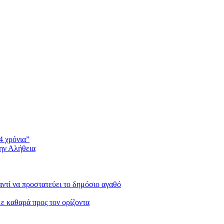
4 χρόνια”
την Αλήθεια
 αντί να προστατεύει το δημόσιο αγαθό
με καθαρά προς τον ορίζοντα