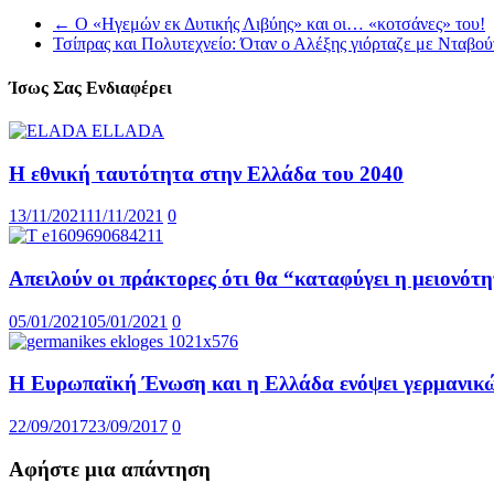
←
Ο «Ηγεμών εκ Δυτικής Λιβύης» και οι… «κοτσάνες» του!
Τσίπρας και Πολυτεχνείο: Όταν ο Αλέξης γιόρταζε με Νταβ
Ίσως Σας Ενδιαφέρει
Η εθνική ταυτότητα στην Ελλάδα του 2040
13/11/2021
11/11/2021
0
Απειλούν οι πράκτορες ότι θα “καταφύγει η μειονότητ
05/01/2021
05/01/2021
0
Η Ευρωπαϊκή Ένωση και η Ελλάδα ενόψει γερμανικ
22/09/2017
23/09/2017
0
Αφήστε μια απάντηση