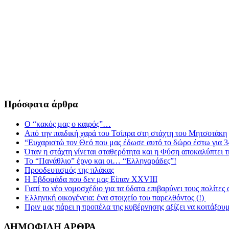
Πρόσφατα άρθρα
Ο “κακός μας ο καιρός”…
Από την παιδική χαρά του Τσίπρα στη στάχτη του Μητσοτάκη
“Ευχαριστώ τον Θεό που μας έδωσε αυτό το δώρο έστω για 3
Όταν η στάχτη γίνεται σταθερότητα και η Φύση αποκαλύπτει 
Το “Πανάθλιο” έργο και οι… “Ελληναράδες”!
Προοδευτισμός της πλάκας
Η Εβδομάδα που δεν μας Είπαν XXVIII
Γιατί το νέο νομοσχέδιο για τα ύδατα επιβαρύνει τους πολίτες
Ελληνική οικογένεια: ένα στοιχείο του παρελθόντος (!)
Πριν μας πάρει η προπέλα της κυβέρνησης αξίζει να κοιτάξου
ΔΗΜΟΦΙΛΗ ΑΡΘΡΑ