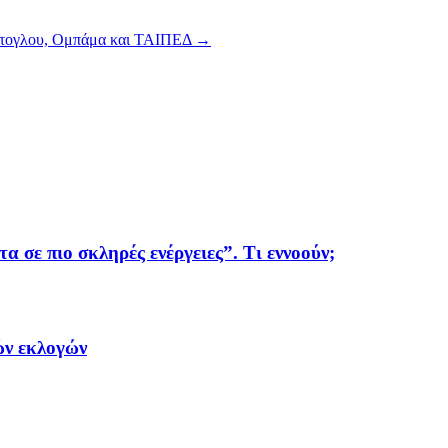
ούτογλου, Ομπάμα και ΤΑΙΠΕΔ
→
α σε πιο σκληρές ενέργειες”. Τι εννοούν;
ών εκλογών