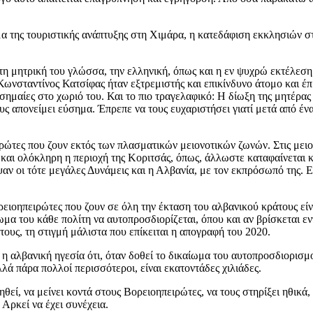
 της τουριστικής ανάπτυξης στη Χιμάρα, η κατεδάφιση εκκλησιών σ
 τη μητρική του γλώσσα, την ελληνική, όπως και η εν ψυχρώ εκτέλε
ωνσταντίνος Κατσίφας ήταν εξτρεμιστής και επικίνδυνο άτομο και έπρ
σημαίες στο χωριό του. Και το πιο τραγελαφικό: Η δίωξη της μητέρας
ς απονείμει εύσημα. Έπρεπε να τους ευχαριστήσει γιατί μετά από ένα
ιρώτες που ζουν εκτός των πλασματικών μειονοτικών ζωνών. Στις μει
ς και ολόκληρη η περιοχή της Κοριτσάς, όπως, άλλωστε καταφαίνετα
αν οι τότε μεγάλες Δυνάμεις και η Αλβανία, με τον εκπρόσωπό της. 
ιοηπειρώτες που ζουν σε όλη την έκταση του αλβανικού κράτους είν
α του κάθε πολίτη να αυτοπροσδιορίζεται, όπου και αν βρίσκεται εν
τους, τη στιγμή μάλιστα που επίκειται η απογραφή του 2020.
 η αλβανική ηγεσία ότι, όταν δοθεί το δικαίωμα του αυτοπροσδιορισμού
ά πάρα πολλοί περισσότεροι, είναι εκατοντάδες χιλιάδες.
θεί, να μείνει κοντά στους Βορειοηπειρώτες, να τους στηρίξει ηθικά
 Αρκεί να έχει συνέχεια.