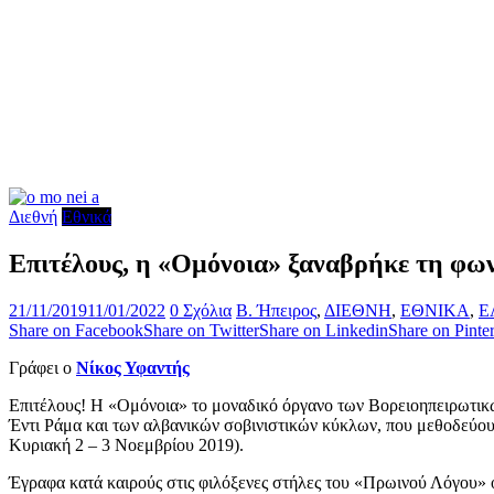
Διεθνή
Εθνικά
Επιτέλους, η «Ομόνοια» ξαναβρήκε τη φων
21/11/2019
11/01/2022
0 Σχόλια
Β. Ήπειρος
,
ΔΙΕΘΝΗ
,
ΕΘΝΙΚΑ
,
Ε
Share on Facebook
Share on Twitter
Share on Linkedin
Share on Pinter
Γράφει ο
Νίκος Υφαντής
Επιτέλους! Η «Ομόνοια» το μοναδικό όργανο των Βορειοηπειρωτι
Έντι Ράμα και των αλβανικών σοβινιστικών κύκλων, που μεθοδεύουν
Κυριακή 2 – 3 Νοεμβρίου 2019).
Έγραφα κατά καιρούς στις φιλόξενες στήλες του «Πρωινού Λόγου» ότι