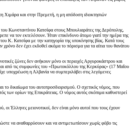
τη Χιμάρα και στην Πρεμετή, η μη απόδοση ιδιοκτησιών
ση του Κωνσταντίνου Κατσίφα στους Μπουλιαράτες της Δερόπολης,
επε να τον εκτελέσουν. Ήταν επικίνδυνο άτομο γιατί την ημέρα της
 του Κ. Κατσίφα με την κατηγορία της υποκίνησης βίας. Κατά τους
ν χρόνο δεν έχει εκδοθεί ακόμα το πόρισμα για τα αίτια του θανάτου
ονοτικές ζώνες δεν ανήκουν μόνο οι περιοχές Αργυροκάστρου και
ι και από τις συμφωνίες του «Πρωτοκόλλου της Κερκύρας» (17 Μαΐου
Είχε υποχρέωση η Αλβανία να συμπεριλάβει στις λεγόμενες
αι το δικαίωμα του αυτοπροσδιορισμού. Ο σχετικός νόμος, που
τός των ορίων της Επικράτειας. Ο νόμος αυτός σκόπιμα καθυστερεί
, οι Έλληνες μειονοτικοί, δεν είναι μόνο αυτοί που τους έχουν
, ώστε να αναθαρρύσουν και να αντιμετωπίσουν χωρίς φόβο τις