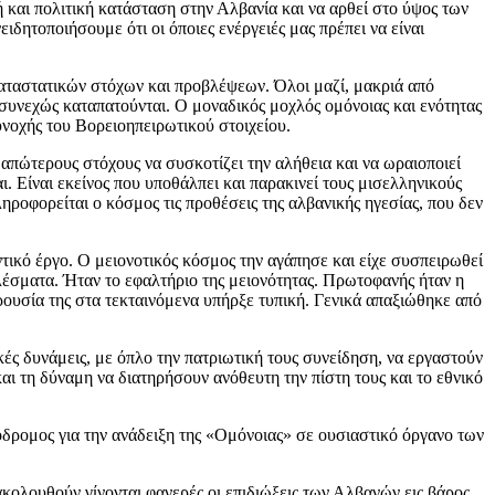
 και πολιτική κατάσταση στην Αλβανία και να αρθεί στο ύψος των
ιδητοποιήσουμε ότι οι όποιες ενέργειές μας πρέπει να είναι
καταστατικών στόχων και προβλέψεων. Όλοι μαζί, μακριά από
 συνεχώς καταπατούνται. Ο μοναδικός μοχλός ομόνοιας και ενότητας
νοχής του Βορειοηπειρωτικού στοιχείου.
πώτερους στόχους να συσκοτίζει την αλήθεια και να ωραιοποιεί
 Είναι εκείνος που υποθάλπει και παρακινεί τους μισελληνικούς
ηροφορείται ο κόσμος τις προθέσεις της αλβανικής ηγεσίας, που δεν
τικό έργο. Ο μειονοτικός κόσμος την αγάπησε και είχε συσπειρωθεί
λέσματα. Ήταν το εφαλτήριο της μειονότητας. Πρωτοφανής ήταν η
ρουσία της στα τεκταινόμενα υπήρξε τυπική. Γενικά απαξιώθηκε από
κές δυνάμεις, με όπλο την πατριωτική τους συνείδηση, να εργαστούν
αι τη δύναμη να διατηρήσουν ανόθευτη την πίστη τους και το εθνικό
δρομος για την ανάδειξη της «Ομόνοιας» σε ουσιαστικό όργανο των
κολουθούν γίνονται φανερές οι επιδιώξεις των Αλβανών εις βάρος