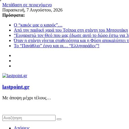
Μετάβαση σε περιεχόμενο
Παρασκευή, 7 Αυγούστου, 2026
Πρόσφατα:
Ο “κακός μας ο καιρός”…
Από την παιδική χαρά του Τσίπρα στη στάχτη του Μητσοτάκη
“Ευχαριστώ τον Θεό που μας έδωσε αυτό το δώρο έστω για 3
Όταν η στάχτη γίνεται σταθερότητα και η Φύση αποκαλύπτει 
Το “Πανάθλιο” έργο και οι… “Ελληναράδες”!
lastpoint.gr
Με άποψη μέχρι τέλους…
Απόψεις