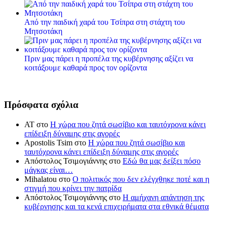
Από την παιδική χαρά του Τσίπρα στη στάχτη του
Μητσοτάκη
Πριν μας πάρει η προπέλα της κυβέρνησης αξίζει να
κοιτάξουμε καθαρά προς τον ορίζοντα
Πρόσφατα σχόλια
ΑΤ
στο
Η χώρα που ζητά σωσίβιο και ταυτόχρονα κάνει
επίδειξη δύναμης στις αγορές
Apostolis Tsim
στο
Η χώρα που ζητά σωσίβιο και
ταυτόχρονα κάνει επίδειξη δύναμης στις αγορές
Απόστολος Τσιμογιάννης
στο
Εδώ θα μας δείξει πόσο
μάγκας είναι…
Mihalatou
στο
Ο πολιτικός που δεν ελέγχθηκε ποτέ και η
στιγμή που κρίνει την πατρίδα
Απόστολος Τσιμογιάννης
στο
Η αμήχανη απάντηση της
κυβέρνησης και τα κενά επιχειρήματα στα εθνικά θέματα