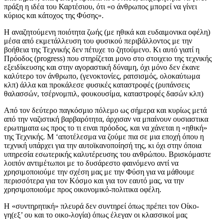
πράξη η ιδέα του Καρτέσιου, ότι «ο άνθρωπος μπορεί να γίνει
κύριος και κάτοχος της Φύσης».
Η αναζητούμενη ποιότητα ζωής (με ηθικά και ευδαιμονικα οφέλη)
μέσα από εκμετάλλευση του φυσικού περιβάλλοντος με την
βοήθεια της Τεχνικής δεν πέτυχε το ζητούμενο. Κι αυτό γιατί η
Πρόοδος (progress) που στηρίζεται μονο στο στοιχειο της τεχνικής
εξειδίκευσης και στην αγοραστική δύναμη, όχι μόνο δεν έκανε
καλύτερο τον άνθρωπο, (γενοκτονίες, ρατσισμός, ολοκαύτωμα
κλπ) άλλα και προκάλεσε φυσικές καταστροφές (ρυπάνσεις
θαλασσών, τσέρνομπιλ, φουκουσίμα, καταστροφές δασών κλπ)
Από τον δεύτερο παγκόσμιο πόλεμο ως σήμερα και κυρίως μετά
από την ναζιστική βαρβαρότητα, άρχισαν να μπαίνουν ουσιαστικα
ερωτηματα ως προς το τι ειναι πρόοδος, και να χάνεται η «ηθική»
της Τεχνικής. Μ ‘αποτέλεσμα να ζούμε πια σε μια εποχή όπου η
τεχνική υπάρχει για την αυτοϊκανοποίησή της, κι όχι στην όποια
υπηρεσία εσωτερικής καλυτέρευσης του ανθρώπου. Βρισκόμαστε
λοιπόν αντιμέτωποι με το δυσάρεστο φαινόμενο αντί να
χρησιμοποιούμε την σχέση μας με την Φύση για να μάθουμε
περισσότερα για τον Κόσμο και για τον εαυτό μας, να την
χρησιμοποιούμε προς οικονομικό-πολιτικα οφέλη.
Η «συντηρητική» πλευρά δεν συντηρεί όπως πρέπει τον Οίκο-
γη(εξ’ ου και το οικο-λογία) όπως έλεγαν οι κλασσικοί μας