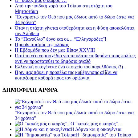
Ο “κακός μας ο καιρός”…
Από την παιδική χαρά του Τσίπρα στη στάχτη του
Μητσοτάκη
“Ευχαριστώ τον Θεό που μας έδωσε αυτό το δώρο έστω για
34 χρόνια”
Όταν η στάχτη γίνεται σταθερότητα και η Φύση αποκαλύπτει
την Αλήθεια
Το “Πανάθλιο” έργο και οι… “Ελληναράδες”!
Προοδευτισμός της πλάκας
Η Εβδομάδα που δεν μας Είπαν XXVIII
Γιατί το νέο νομοσχέδιο για τα ύδατα επιβαρύνει τους πολίτες
αντί να προστατεύει το δημόσιο αγαθό
Ελληνική οικογένεια: ένα στοιχείο του παρελθόντος (!)
Πριν μας πάρει η προπέλα της κυβέρνησης αξίζει να
κοιτάξουμε καθαρά προς τον ορίζοντα
ΔΗΜΟΦΙΛΗ ΑΡΘΡΑ
“Ευχαριστώ τον Θεό που μας έδωσε αυτό το δώρο έστω για
34 χρόνια”
Ο “κακός μας ο καιρός”…
Η Δόμνα και η οικογένεια
Η “δημοκρατία” του Τσίπρα