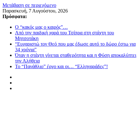
Μετάβαση σε περιεχόμενο
Παρασκευή, 7 Αυγούστου, 2026
Πρόσφατα:
Ο “κακός μας ο καιρός”…
Από την παιδική χαρά του Τσίπρα στη στάχτη του
Μητσοτάκη
“Ευχαριστώ τον Θεό που μας έδωσε αυτό το δώρο έστω για
34 χρόνια”
Όταν η στάχτη γίνεται σταθερότητα και η Φύση αποκαλύπτει
την Αλήθεια
Το “Πανάθλιο” έργο και οι… “Ελληναράδες”!