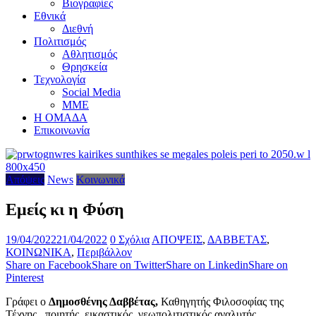
Βιογραφίες
Εθνικά
Διεθνή
Πολιτισμός
Αθλητισμός
Θρησκεία
Τεχνολογία
Social Media
ΜΜΕ
Η ΟΜΑΔΑ
Επικοινωνία
Απόψεις
News
Κοινωνικά
Εμείς κι η Φύση
19/04/2022
21/04/2022
0 Σχόλια
ΑΠΟΨΕΙΣ
,
ΔΑΒΒΕΤΑΣ
,
ΚΟΙΝΩΝΙΚΑ
,
Περιβάλλον
Share on Facebook
Share on Twitter
Share on Linkedin
Share on
Pinterest
Γράφει ο
Δημοσθένης Δαββέτας,
Καθηγητής Φιλοσοφίας της
Τέχνης , ποιητής, εικαστικός, γεωπολιτιστικός αναλυτής