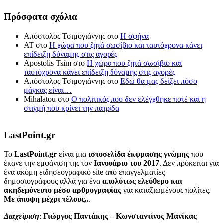
Πρόσφατα σχόλια
Απόστολος Τσιμογιάννης
στο
Η σφήνα
ΑΤ
στο
Η χώρα που ζητά σωσίβιο και ταυτόχρονα κάνει
επίδειξη δύναμης στις αγορές
Apostolis Tsim
στο
Η χώρα που ζητά σωσίβιο και
ταυτόχρονα κάνει επίδειξη δύναμης στις αγορές
Απόστολος Τσιμογιάννης
στο
Εδώ θα μας δείξει πόσο
μάγκας είναι…
Mihalatou
στο
Ο πολιτικός που δεν ελέγχθηκε ποτέ και η
στιγμή που κρίνει την πατρίδα
LastPoint.gr
To
LastPoint.gr
είναι μια
ιστοσελίδα έκφρασης γνώμης
που
έκανε την εμφάνιση της τον
Ιανουάριο του 2017
. Δεν πρόκειται για
ένα ακόμη ειδησεογραφικό site από επαγγελματίες
δημοσιογράφους αλλά για ένα
απολύτως ελεύθερο και
ακηδεμόνευτο μέσο αρθρογραφίας
για καταξιωμένους πολίτες.
Με άποψη μέχρι τέλους..
.
Διαχείριση
:
Γιώργος Παντάκης – Κωνσταντίνος Μανίκας