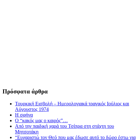
Πρόσφατα άρθρα
Τουρκική Εισβολή – Ημερολογιακά τραγικός Ιούλιος και
Αύγουστος 1974
Η σφήνα
Ο “κακός μας ο καιρός”…
Από την παιδική χαρά του Τσίπρα στη στάχτη του
Μητσοτάκη
“Ευχαριστώ τον Θεό που μας έδωσε αυτό το δώρο έστω για