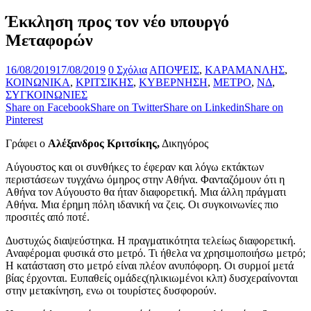
Έκκληση προς τον νέο υπουργό
Μεταφορών
16/08/2019
17/08/2019
0 Σχόλια
ΑΠΟΨΕΙΣ
,
ΚΑΡΑΜΑΝΛΗΣ
,
ΚΟΙΝΩΝΙΚΑ
,
ΚΡΙΤΣΙΚΗΣ
,
ΚΥΒΕΡΝΗΣΗ
,
ΜΕΤΡΟ
,
ΝΔ
,
ΣΥΓΚΟΙΝΩΝΙΕΣ
Share on Facebook
Share on Twitter
Share on Linkedin
Share on
Pinterest
Γράφει ο
Αλέξανδρος Κριτσίκης,
Δικηγόρος
Αύγουστος και οι συνθήκες το έφεραν και λόγω εκτάκτων
περιστάσεων τυγχάνω όμηρος στην Αθήνα. Φανταζόμουν ότι η
Αθήνα τον Αύγουστο θα ήταν διαφορετική. Μια άλλη πράγματι
Αθήνα. Μια έρημη πόλη ιδανική να ζεις. Οι συγκοινωνίες πιο
προσιτές από ποτέ.
Δυστυχώς διαψεύστηκα. Η πραγματικότητα τελείως διαφορετική.
Αναφέρομαι φυσικά στο μετρό. Τι ήθελα να χρησιμοποιήσω μετρό;
Η κατάσταση στο μετρό είναι πλέον ανυπόφορη. Οι συρμοί μετά
βίας έρχονται. Ευπαθείς ομάδες(ηλικιωμένοι κλπ) δυσχεραίνονται
στην μετακίνηση, ενω οι τουρίστες δυσφορούν.