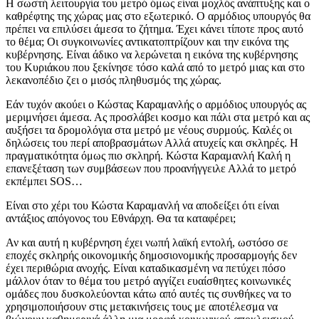
Η σωστή λειτουργία του μετρό όμως είναι μοχλός ανάπτυξης και ο
καθρέφτης της χώρας μας στο εξωτερικό. Ο αρμόδιος υπουργός θα
πρέπει να επιλύσει άμεσα το ζήτημα. Έχει κάνει τίποτε προς αυτό
το θέμα; Οι συγκοινωνίες αντικατοπτρίζουν και την εικόνα της
κυβέρνησης. Είναι άδικο να λερώνεται η εικόνα της κυβέρνησης
του Κυριάκου που ξεκίνησε τόσο καλά από το μετρό μιας και στο
λεκανοπέδιο ζει ο μισός πληθυσμός της χώρας.
Εάν τυχόν ακούει ο Κώστας Καραμανλής ο αρμόδιος υπουργός ας
μεριμνήσει άμεσα. Ας προσλάβει κοσμο και πάλι στα μετρό και ας
αυξήσει τα δρομολόγια στα μετρό με νέους συρμούς. Καλές οι
δηλώσεις του περί αποβρασμάτων Αλλά ατυχείς και σκληρές. Η
πραγματικότητα όμως πιο σκληρή. Κώστα Καραμανλή Καλή η
επανεξέταση των συμβάσεων που προανήγγειλε Αλλά το μετρό
εκπέμπει SOS…
Είναι στο χέρι του Κώστα Καραμανλή να αποδείξει ότι είναι
αντάξιος απόγονος του Εθνάρχη. Θα τα καταφέρει;
Αν και αυτή η κυβέρνηση έχει νωπή λαϊκή εντολή, ωστόσο σε
εποχές σκληρής οικονομικής δημοσιονομικής προσαρμογής δεν
έχει περιθώρια ανοχής. Είναι καταδικασμένη να πετύχει πόσο
μάλλον όταν το θέμα του μετρό αγγίζει ευαίσθητες κοινωνικές
ομάδες που δυσκολεύονται κάτω από αυτές τις συνθήκες να το
χρησιμοποιήσουν στις μετακινήσεις τους με αποτέλεσμα να