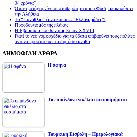
34 χρόνια”
Όταν η στάχτη γίνεται σταθερότητα και η Φύση αποκαλύπτει
την Αλήθεια
Το “Πανάθλιο” έργο και οι… “Ελληναράδες”!
Προοδευτισμός της πλάκας
Η Εβδομάδα που δεν μας Είπαν XXVIII
Γιατί το νέο νομοσχέδιο για τα ύδατα επιβαρύνει τους πολίτες
αντί να προστατεύει το δημόσιο αγαθό
ΔΗΜΟΦΙΛΗ ΑΡΘΡΑ
Η σφήνα
Το επικίνδυνο νικέλιο στα κοσμήματα
Τουρκική Εισβολή – Ημερολογιακά