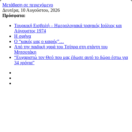
Μετάβαση σε περιεχόμενο
Δευτέρα, 10 Αυγούστου, 2026
Πρόσφατα:
Τουρκική Εισβολή – Ημερολογιακά τραγικός Ιούλιος και
Αύγουστος 1974
Η σφήνα
Ο “κακός μας ο καιρός”…
Από την παιδική χαρά του Τσίπρα στη στάχτη του
Μητσοτάκη
“Ευχαριστώ τον Θεό που μας έδωσε αυτό το δώρο έστω για
34 χρόνια”