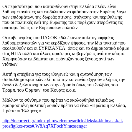
Οι περισσότεροι που καταφθάνουν στην Ελλάδα πλέον είναι
λαθρομετανάστες και επιδιώκουν να φτάσουν στην Ευρώπη λόγω
των επιδομάτων, της δωρεάς σίτισης, στέγασης και περίθαλψης
που οι πολιτικές ελίτ της Ευρώπης τους παρέχουν στερώντας τις
αποταμιεύσεις των Ευρωπαίων πολιτών.
Οι κυβερνήσεις του ΠΑΣΟΚ εδώ έκαναν πολιτογραφήσεις
λαθρομεταναστών για να κερδίζουν ψήφους, την ίδια τακτική που
ακολουθούν και οι ΣΥΡΙΖΑΝΕΛ, όπως και το Δημοκρατικό κόμμα
στις ΗΠΑ αλλά και άλλες αριστερές κυβερνήσεις ανά τον κόσμο.
Χορηγούσαν επιδόματα και φρόντιζαν τους ξένους αντί των
ντόπιων.
Αυτή η απέχθεια για τους ιθαγενείς και η αυτονόμηση των
σοσιαλδημοκρατικών ελίτ από την κοινωνία εξηγούν πλήρως την
άνοδο δεξιών κινημάτων στην εξουσία όπως του Σαλβίνι, του
Τραμπ, του Όρμπαν, του Κουρτς κ.ο.κ.
Μάλλον το σύνθημα που πρέπει να ακολουθηθεί τελικά ως
εφαρμοσμένη πολιτική λοιπόν πρέπει να είναι «Πρώτα η Ελλάδα,
Πρώτα οι Έλληνες.»
http://incorrect.gr/index.php/welcome/article/deksia-kinimata-kai-
prosfigikes-roes#.W8Aq7XFochY.messenger