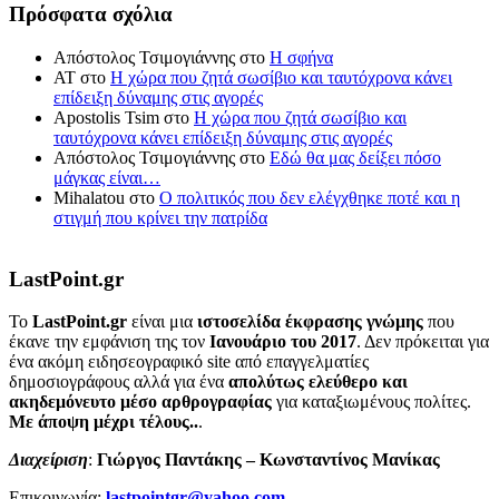
Πρόσφατα σχόλια
Απόστολος Τσιμογιάννης
στο
Η σφήνα
ΑΤ
στο
Η χώρα που ζητά σωσίβιο και ταυτόχρονα κάνει
επίδειξη δύναμης στις αγορές
Apostolis Tsim
στο
Η χώρα που ζητά σωσίβιο και
ταυτόχρονα κάνει επίδειξη δύναμης στις αγορές
Απόστολος Τσιμογιάννης
στο
Εδώ θα μας δείξει πόσο
μάγκας είναι…
Mihalatou
στο
Ο πολιτικός που δεν ελέγχθηκε ποτέ και η
στιγμή που κρίνει την πατρίδα
LastPoint.gr
To
LastPoint.gr
είναι μια
ιστοσελίδα έκφρασης γνώμης
που
έκανε την εμφάνιση της τον
Ιανουάριο του 2017
. Δεν πρόκειται για
ένα ακόμη ειδησεογραφικό site από επαγγελματίες
δημοσιογράφους αλλά για ένα
απολύτως ελεύθερο και
ακηδεμόνευτο μέσο αρθρογραφίας
για καταξιωμένους πολίτες.
Με άποψη μέχρι τέλους..
.
Διαχείριση
:
Γιώργος Παντάκης – Κωνσταντίνος Μανίκας
Επικοινωνία:
lastpointgr@yahoo.com