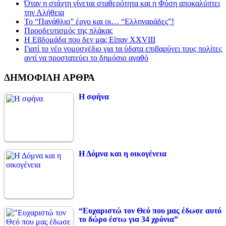
Όταν η στάχτη γίνεται σταθερότητα και η Φύση αποκαλύπτει
την Αλήθεια
Το “Πανάθλιο” έργο και οι… “Ελληναράδες”!
Προοδευτισμός της πλάκας
Η Εβδομάδα που δεν μας Είπαν XXVIII
Γιατί το νέο νομοσχέδιο για τα ύδατα επιβαρύνει τους πολίτες
αντί να προστατεύει το δημόσιο αγαθό
ΔΗΜΟΦΙΛΗ ΑΡΘΡΑ
Η σφήνα
Η Δόμνα και η οικογένεια
“Ευχαριστώ τον Θεό που μας έδωσε αυτό
το δώρο έστω για 34 χρόνια”