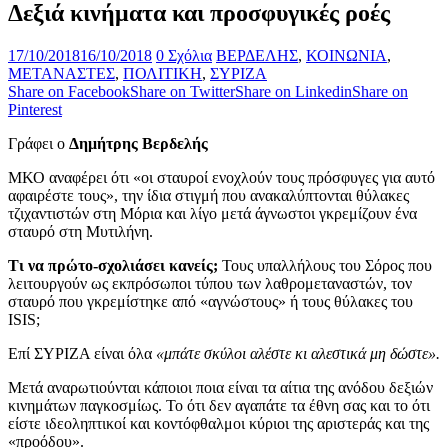
Δεξιά κινήματα και προσφυγικές ροές
17/10/2018
16/10/2018
0 Σχόλια
ΒΕΡΔΕΛΗΣ
,
ΚΟΙΝΩΝΙΑ
,
ΜΕΤΑΝΑΣΤΕΣ
,
ΠΟΛΙΤΙΚΗ
,
ΣΥΡΙΖΑ
Share on Facebook
Share on Twitter
Share on Linkedin
Share on
Pinterest
Γράφει ο
Δημήτρης Βερδελής
ΜΚΟ αναφέρει ότι «οι σταυροί ενοχλούν τους πρόσφυγες για αυτό
αφαιρέστε τους», την ίδια στιγμή που ανακαλύπτονται θύλακες
τζιχαντιστών στη Μόρια και λίγο μετά άγνωστοι γκρεμίζουν ένα
σταυρό στη Μυτιλήνη.
Τι να πρώτο-σχολιάσει κανείς;
Τους υπαλλήλους του Σόρος που
λειτουργούν ως εκπρόσωποι τύπου των λαθρομεταναστών, τον
σταυρό που γκρεμίστηκε από «αγνώστους» ή τους θύλακες του
ISIS;
Επί ΣΥΡΙΖΑ είναι όλα
«μπάτε σκύλοι αλέστε κι αλεστικά μη δώστε».
Μετά αναρωτιούνται κάποιοι ποια είναι τα αίτια της ανόδου δεξιών
κινημάτων παγκοσμίως. Το ότι δεν αγαπάτε τα έθνη σας και το ότι
είστε ιδεοληπτικοί και κοντόφθαλμοι κύριοι της αριστεράς και της
«προόδου».