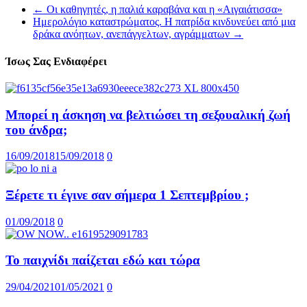
←
Οι καθηγητές, η παλιά καραβάνα και η «Αιγαιάτισσα»
Ημερολόγιο καταστρώματος. Η πατρίδα κινδυνεύει από μια
δράκα ανόητων, ανεπάγγελτων, αγράμματων
→
Ίσως Σας Ενδιαφέρει
Μπορεί η άσκηση να βελτιώσει τη σεξουαλική ζωή
του άνδρα;
16/09/2018
15/09/2018
0
Ξέρετε τι έγινε σαν σήμερα 1 Σεπτεμβρίου ;
01/09/2018
0
Το παιχνίδι παίζεται εδώ και τώρα
29/04/2021
01/05/2021
0