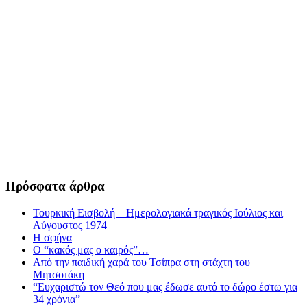
Πρόσφατα άρθρα
Τουρκική Εισβολή – Ημερολογιακά τραγικός Ιούλιος και
Αύγουστος 1974
Η σφήνα
Ο “κακός μας ο καιρός”…
Από την παιδική χαρά του Τσίπρα στη στάχτη του
Μητσοτάκη
“Ευχαριστώ τον Θεό που μας έδωσε αυτό το δώρο έστω για
34 χρόνια”