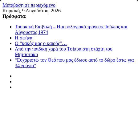
Μετάβαση σε περιεχόμενο
Κυριακή, 9 Αυγούστου, 2026
Πρόσφατα:
Τουρκική Εισβολή – Ημερολογιακά τραγικός Ιούλιος και
Αύγουστος 1974
Η σφήνα
Ο “κακός μας ο καιρός”…
Από την παιδική χαρά του Τσίπρα στη στάχτη του
Μητσοτάκη
“Ευχαριστώ τον Θεό που μας έδωσε αυτό το δώρο έστω για
34 χρόνια”