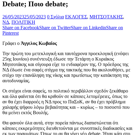
Debate; Ποιο debate;
26/05/2023
25/05/2023
0 Σχόλια
ΕΚΛΟΓΕΣ
,
ΜΗΤΣΟΤΑΚΗΣ
,
ΝΔ
,
ΠΟΛΙΤΙΚΗ
Share on Facebook
Share on Twitter
Share on Linkedin
Share on
Pinterest
Γράφει ο
Άγγελος Κωβαίος
Την πρώτη του μετεκλογική και ταυτόχρονα προεκλογική (ενόψει
25ης Ιουνίου) συνέντευξη έδωσε την Τετάρτη ο Κυριάκος
Μητσοτάκης και σίγουρα είχε το ενδιαφέρον της. Ο πρόεδρος της
ΝΔ έδωσε ένα σαφές στίγμα της τακτικής που θα ακολουθήσει, με
στόχο την επανάληψη της νίκης και πρωτίστως την κατάκτηση της
αυτοδυναμίας.
Οι στόχοι είναι σαφείς, το πολιτικό περιβάλλον σχεδόν ξεκάθαρο
και όλα φαίνεται ότι θα κριθούν σε κάποιες λετομέρειες, όπως το
αν θα έχει διαρροές η ΝΔ προς το ΠαΣοΚ, αν θα έχει πρόβλημα
χαλαρής ψήφου λόγω βεβαιότητας και – κυρίως – το ποσοστό που
θα μείνει εκτός Βουλής.
Θα φανούν όλα αυτά, στην πορεία πάντως διαπιστώνεται ότι
κάποιες εκκρεμότητες διευθετούνται με συνοπτικές διαδικασίες και
εκ των πραγμάτων. Όπως το αν θα γίνει νέο debate. Ήταν κάτι στο