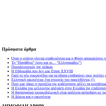
Πρόσφατα άρθρα
Όταν η στάχτη γίνεται σταθερότητα και η Φύση αποκαλύπτει 
Το “Πανάθλιο” έργο και οι… “Ελληναράδες”!
Προοδευτισμός της πλάκας
Η Εβδομάδα που δεν μας Είπαν XXVIII
Γιατί το νέο νομοσχέδιο για τα ύδατα επιβαρύνει τους πολίτες
Ελληνική οικογένεια: ένα στοιχείο του παρελθόντος (!)
Πριν μας πάρει η προπέλα της κυβέρνησης αξίζει να κοιτάξου
Η Ελλάδα του μέλλοντος απέναντι στην Ελλάδα της επιδότησ
Η θανατηφόρα τουρκοδιζωνική είναι απόλυτα ασύμβατη με τις 
Η Δόμνα και η οικογένεια
ΔΗΜΟΦΙΛΗ ΑΡΘΡΑ