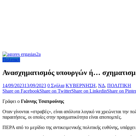
Πολιτική
Ανασχηματισμός υπουργών ή… σχηματισμ
14/09/2023
13/09/2023
0 Σχόλια
ΚΥΒΕΡΝΗΣΗ
,
ΝΔ
,
ΠΟΛΙΤΙΚΗ
Share on Facebook
Share on Twitter
Share on Linkedin
Share on Pinter
Γράφει ο
Γιάννης Τσαπρούνης
Οταν γίνονται «στραβές», είναι απόλυτα λογικό να χρεώνεται την π
παραιτήσεις, οι οποίες στην πραγματικότητα είναι αποπομπές.
ΠΕΡΑ από το μερίδιο της αντικειμενικής πολιτικής ευθύνης, υπάρχε