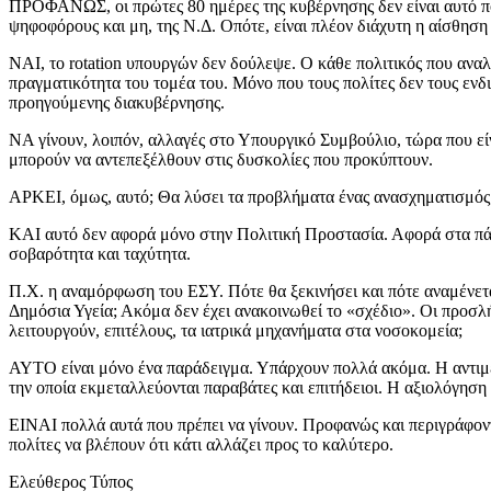
ΠΡΟΦΑΝΩΣ, οι πρώτες 80 ημέρες της κυβέρνησης δεν είναι αυτό πο
ψηφοφόρους και μη, της Ν.Δ. Οπότε, είναι πλέον διάχυτη η αίσθηση 
ΝΑΙ, το rotation υπουργών δεν δούλεψε. Ο κάθε πολιτικός που αναλ
πραγματικότητα του τομέα του. Μόνο που τους πολίτες δεν τους ενδ
προηγούμενης διακυβέρνησης.
ΝΑ γίνουν, λοιπόν, αλλαγές στο Υπουργικό Συμβούλιο, τώρα που είν
μπορούν να αντεπεξέλθουν στις δυσκολίες που προκύπτουν.
ΑΡΚΕΙ, όμως, αυτό; Θα λύσει τα προβλήματα ένας ανασχηματισμός;
ΚΑΙ αυτό δεν αφορά μόνο στην Πολιτική Προστασία. Αφορά στα πάν
σοβαρότητα και ταχύτητα.
Π.Χ. η αναμόρφωση του ΕΣΥ. Πότε θα ξεκινήσει και πότε αναμένετα
Δημόσια Υγεία; Ακόμα δεν έχει ανακοινωθεί το «σχέδιο». Οι προσ
λειτουργούν, επιτέλους, τα ιατρικά μηχανήματα στα νοσοκομεία;
ΑΥΤΟ είναι μόνο ένα παράδειγμα. Υπάρχουν πολλά ακόμα. Η αντιμε
την οποία εκμεταλλεύονται παραβάτες και επιτήδειοι. Η αξιολόγη
ΕΙΝΑΙ πολλά αυτά που πρέπει να γίνουν. Προφανώς και περιγράφοντα
πολίτες να βλέπουν ότι κάτι αλλάζει προς το καλύτερο.
Ελεύθερος Τύπος