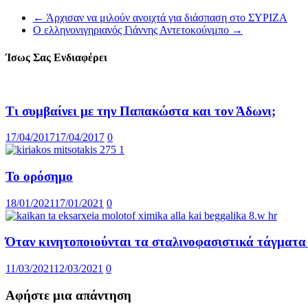
←
Άρχισαν να μιλούν ανοιχτά για διάσπαση στο ΣΥΡΙΖΑ
Ο ελληνονιγηριανός Γιάννης Αντετοκούνμπο
→
Ίσως Σας Ενδιαφέρει
Τι συμβαίνει με την Παπακώστα και τον Άδωνι;
17/04/2017
17/04/2017
0
Το ορόσημο
18/01/2021
17/01/2021
0
Όταν κινητοποιούνται τα σταλινοφασιστικά τάγματα
11/03/2021
12/03/2021
0
Αφήστε μια απάντηση