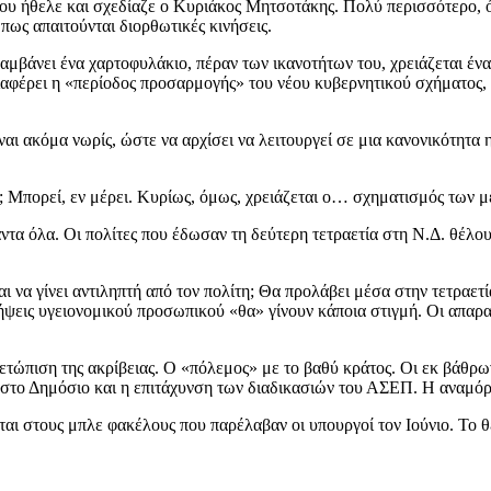
υ ήθελε και σχεδίαζε ο Κυριάκος Μητσοτάκης. Πολύ περισσότερο, όμω
πως απαιτούνται διορθωτικές κινήσεις.
αμβάνει ένα χαρτοφυλάκιο, πέραν των ικανοτήτων του, χρειάζεται έν
ιαφέρει η «περίοδος προσαρμογής» του νέου κυβερνητικού σχήματος, μ
αι ακόμα νωρίς, ώστε να αρχίσει να λειτουργεί σε μια κανονικότητα 
 Μπορεί, εν μέρει. Κυρίως, όμως, χρειάζεται ο… σχηματισμός των μ
τα όλα. Οι πολίτες που έδωσαν τη δεύτερη τετραετία στη Ν.Δ. θέλου
ι να γίνει αντιληπτή από τον πολίτη; Θα προλάβει μέσα στην τετραε
λήψεις υγειονομικού προσωπικού «θα» γίνουν κάποια στιγμή. Οι απα
τώπιση της ακρίβειας. Ο «πόλεμος» με το βαθύ κράτος. Οι εκ βάθρω
ση στο Δημόσιο και η επιτάχυνση των διαδικασιών του ΑΣΕΠ. Η αναμ
ι στους μπλε φακέλους που παρέλαβαν οι υπουργοί τον Ιούνιο. Το θέ