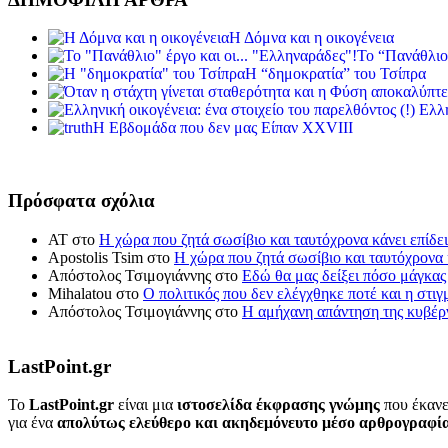
Η Δόμνα και η οικογένεια
Το “Πανάθλιο
Η “δημοκρατία” του Τσίπρα
Ελλη
Η Εβδομάδα που δεν μας Είπαν XXVIII
Πρόσφατα σχόλια
ΑΤ
στο
Η χώρα που ζητά σωσίβιο και ταυτόχρονα κάνει επίδει
Apostolis Tsim
στο
Η χώρα που ζητά σωσίβιο και ταυτόχρονα κ
Απόστολος Τσιμογιάννης
στο
Εδώ θα μας δείξει πόσο μάγκας
Mihalatou
στο
Ο πολιτικός που δεν ελέγχθηκε ποτέ και η στιγ
Απόστολος Τσιμογιάννης
στο
Η αμήχανη απάντηση της κυβέρν
LastPoint.gr
To
LastPoint.gr
είναι μια
ιστοσελίδα έκφρασης γνώμης
που έκανε
για ένα
απολύτως ελεύθερο και ακηδεμόνευτο μέσο αρθρογραφί