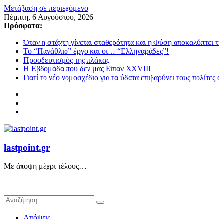
Μετάβαση σε περιεχόμενο
Πέμπτη, 6 Αυγούστου, 2026
Πρόσφατα:
Όταν η στάχτη γίνεται σταθερότητα και η Φύση αποκαλύπτει 
Το “Πανάθλιο” έργο και οι… “Ελληναράδες”!
Προοδευτισμός της πλάκας
Η Εβδομάδα που δεν μας Είπαν XXVIII
Γιατί το νέο νομοσχέδιο για τα ύδατα επιβαρύνει τους πολίτες
lastpoint.gr
Με άποψη μέχρι τέλους…
Απόψεις