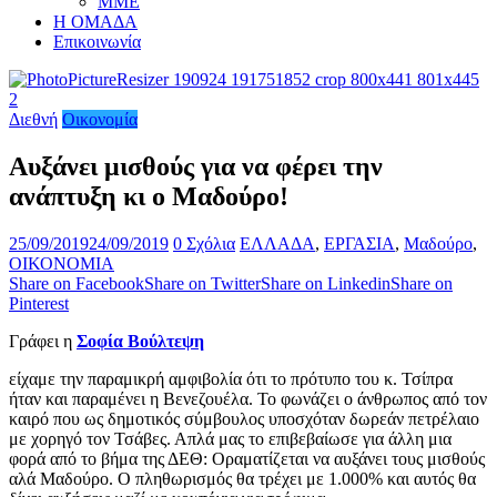
ΜΜΕ
Η ΟΜΑΔΑ
Επικοινωνία
Διεθνή
Οικονομία
Αυξάνει μισθούς για να φέρει την
ανάπτυξη κι ο Μαδούρο!
25/09/2019
24/09/2019
0 Σχόλια
ΕΛΛΑΔΑ
,
ΕΡΓΑΣΙΑ
,
Μαδούρο
,
ΟΙΚΟΝΟΜΙΑ
Share on Facebook
Share on Twitter
Share on Linkedin
Share on
Pinterest
Γράφει η
Σοφία Βούλτεψη
είχαμε την παραμικρή αμφιβολία ότι το πρότυπο του κ. Τσίπρα
ήταν και παραμένει η Βενεζουέλα. Το φωνάζει ο άνθρωπος από τον
καιρό που ως δημοτικός σύμβουλος υποσχόταν δωρεάν πετρέλαιο
με χορηγό τον Τσάβες. Απλά μας το επιβεβαίωσε για άλλη μια
φορά από το βήμα της ΔΕΘ: Οραματίζεται να αυξάνει τους μισθούς
αλά Μαδούρο. Ο πληθωρισμός θα τρέχει με 1.000% και αυτός θα