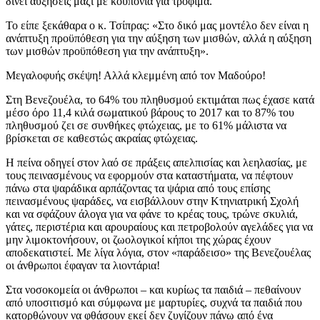
δίνει αυξήσεις μαζί με κουπόνια για τρόφιμα.
Το είπε ξεκάθαρα ο κ. Τσίπρας: «Στο δικό μας μοντέλο δεν είναι η
ανάπτυξη προϋπόθεση για την αύξηση των μισθών, αλλά η αύξηση
των μισθών προϋπόθεση για την ανάπτυξη».
Μεγαλοφυής σκέψη! Αλλά κλεμμένη από τον Μαδούρο!
Στη Βενεζουέλα, το 64% του πληθυσμού εκτιμάται πως έχασε κατά
μέσο όρο 11,4 κιλά σωματικού βάρους το 2017 και το 87% του
πληθυσμού ζει σε συνθήκες φτώχειας, με το 61% μάλιστα να
βρίσκεται σε καθεστώς ακραίας φτώχειας.
Η πείνα οδηγεί στον λαό σε πράξεις απελπισίας και λεηλασίας, με
τους πεινασμένους να εφορμούν στα καταστήματα, να πέφτουν
πάνω στα ψαράδικα αρπάζοντας τα ψάρια από τους επίσης
πεινασμένους ψαράδες, να εισβάλλουν στην Κτηνιατρική Σχολή
και να σφάζουν άλογα για να φάνε το κρέας τους, τρώνε σκυλιά,
γάτες, περιστέρια και αρουραίους και πετροβολούν αγελάδες για να
μην λιμοκτονήσουν, οι ζωολογικοί κήποι της χώρας έχουν
αποδεκατιστεί. Με λίγα λόγια, στον «παράδεισο» της Βενεζουέλας
οι άνθρωποι έφαγαν τα λιοντάρια!
Στα νοσοκομεία οι άνθρωποι – και κυρίως τα παιδιά – πεθαίνουν
από υποσιτισμό και σύμφωνα με μαρτυρίες, συχνά τα παιδιά που
κατορθώνουν να φθάσουν εκεί δεν ζυγίζουν πάνω από ένα