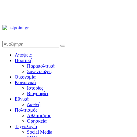
lastpoint.gr
Με
Απόψεις
άποψη
Πολιτική
μέχρι
Παραπολιτικά
τέλους…
Συνεντεύξεις
Οικονομία
Κοινωνικά
Ιστορίες
Βιογραφίες
Εθνικά
Διεθνή
Πολιτισμός
Αθλητισμός
Θρησκεία
Τεχνολογία
Social Media