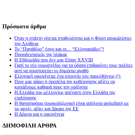
Πρόσφατα άρθρα
Όταν η στάχτη γίνεται σταθερότητα και η Φύση αποκαλύπτει
την Αλήθεια
Το “Πανάθλιο” έργο και οι… “Ελληναράδες”!
Προοδευτισμός της πλάκας
Η Εβδομάδα που δεν μας Είπαν XXVIII
Γιατί το νέο νομοσχέδιο για τα ύδατα επιβαρύνει τους πολίτες
αντί να προστατεύει το δημόσιο αγαθό
Ελληνική οικογένεια: ένα στοιχείο του παρελθόντος (!)
Πριν μας πάρει η προπέλα της κυβέρνησης αξίζει να
κοιτάξουμε καθαρά προς τον ορίζοντα
Η Ελλάδα του μέλλοντος απέναντι στην Ελλάδα της
επιδότησης
Η θανατηφόρα τουρκοδιζωνική είναι απόλυτα ασύμβατη με
τις αρχές, αξίες και Δίκαιο της ΕΕ
Η Δόμνα και η οικογένεια
ΔΗΜΟΦΙΛΗ ΑΡΘΡΑ