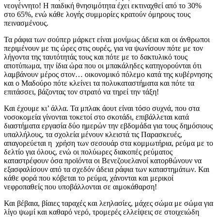
νεογέννητο! Η παιδική θνησιμότητα έχει εκτιναχθεί από το 30%
στο 65%, ενώ κάθε λογής συμμορίες κρατούν όμηρους τους
πεινασμένους.
Τα ράφια των σούπερ μάρκετ είναι μονίμως άδεια και οι άνθρωποι
περιμένουν με τις ώρες στις ουρές, για να ψωνίσουν πότε με τον
λήγοντα της ταυτότητάς τους και πότε με το δακτυλικό τους
αποτύπωμα, την ίδια ώρα που οι μπακάληδες κατηγορούνται ότι
λαμβάνουν μέρος στον… οικονομικό πόλεμο κατά της κυβέρνησης
και ο Μαδούρο πότε κλείνει τα πολυκαταστήματα και πότε τα
επιτάσσει, βάζοντας τον στρατό να τηρεί την τάξη!
Και έχουμε κι’ άλλα. Τα μπλακ άουτ είναι τόσο συχνά, που στα
νοσοκομεία γίνονται τοκετοί στο σκοτάδι, επιβάλλεται κατά
διαστήματα εργασία δύο ημερών την εβδομάδα για τους δημόσιους
υπαλλήλους, τα σχολεία μένουν κλειστά τις Παρασκευές,
απαγορεύεται η χρήση των σεσουάρ στα κομμωτήρια, ρεύμα με το
δελτίο για όλους, ενώ οι πολύωρες διακοπές ρεύματος
καταστρέφουν όσα προϊόντα οι Βενεζουελανοί κατορθώνουν να
εξασφαλίσουν από τα σχεδόν άδεια ράφια των καταστημάτων. Και
κάθε φορά που κόβεται το ρεύμα, χάνονται και μερικοί
νεφροπαθείς που υποβάλλονται σε αιμοκάθαρση!
Και βέβαια, βίαιες ταραχές και λεηλασίες, μάχες σώμα με σώμα για
λίγο ψωμί και καθαρό νερό, τρομερές ελλείψεις σε στοιχειώδη