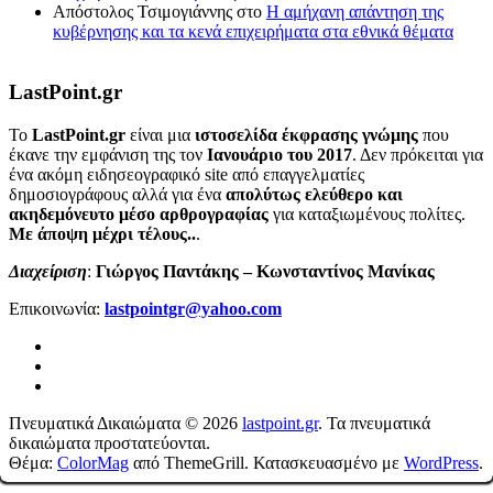
Απόστολος Τσιμογιάννης
στο
Η αμήχανη απάντηση της
κυβέρνησης και τα κενά επιχειρήματα στα εθνικά θέματα
LastPoint.gr
To
LastPoint.gr
είναι μια
ιστοσελίδα έκφρασης γνώμης
που
έκανε την εμφάνιση της τον
Ιανουάριο του 2017
. Δεν πρόκειται για
ένα ακόμη ειδησεογραφικό site από επαγγελματίες
δημοσιογράφους αλλά για ένα
απολύτως ελεύθερο και
ακηδεμόνευτο μέσο αρθρογραφίας
για καταξιωμένους πολίτες.
Με άποψη μέχρι τέλους..
.
Διαχείριση
:
Γιώργος Παντάκης – Κωνσταντίνος Μανίκας
Επικοινωνία:
lastpointgr@yahoo.com
Πνευματικά Δικαιώματα © 2026
lastpoint.gr
. Τα πνευματικά
δικαιώματα προστατεύονται.
Θέμα:
ColorMag
από ThemeGrill. Κατασκευασμένο με
WordPress
.