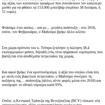
της αξίας των κουπονιών τροφίμων που συνοδεύουν τον κατώτερο
μισθό για να φθάσει τα 153.000 μπολίβαρ (περίπου 58 δολάρια, ή
51 ευρώ).
Φτάσαμε έτσι αισίως – και με… μεγάλη ανάπτυξη – στο 2018,
οπότε, τον Φεβρουάριο, ο Μαδούρο βρήκε άλλο κόλπο:
Στη χώρα-πρότυπο του κ. Τσίπρα ξεκίνησε η πώληση 38,4
εκατομμυρίων petros, δηλαδή ενός νέου ψηφιακού νομίσματος που
βασίζεται στα αποθέματα πετρελαίου της χώρας.
Και αφού βρήκε ένα κρυπτονόμισμα, η αξία του οποίου είναι ίση
με αυτή ενός βαρελιού πετρελαίου, ο Μαδούρο συνέχισε τις
αυξήσεις της… ανάπτυξης (άλλες πέντε φορές μέσα στο 2018) και
υποτίμησε το εθνικό νόμισμα κατά 95%.
Οπότε, η Κεντρική Τράπεζα της Βενεζουέλας (BCV) τύπωσε νέα
χαρτονομίσματα, αξίας εκατονταπλάσιας εκείνων που