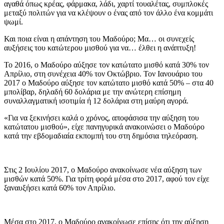
αγαθά όπως κρέας, φάρμακα, λάδι, χαρτί τουαλέτας, συμπλοκές
μεταξύ πολιτών για να κλέψουν ο ένας από τον άλλο ένα κομμάτι
ψωμί.
Και ποια είναι η απάντηση του Μαδούρο; Μα… οι συνεχείς
αυξήσεις του κατώτερου μισθού για να… έλθει η ανάπτυξη!
Το 2016, ο Μαδούρο αύξησε τον κατώτατο μισθό κατά 30% τον
Απρίλιο, στη συνέχεια 40% τον Οκτώβριο. Τον Ιανουάριο του
2017 ο Μαδούρο αύξησε τον κατώτατο μισθό κατά 50% – στα 40
μπολίβαρ, δηλαδή 60 δολάρια με την ανώτερη επίσημη
συναλλαγματική ισοτιμία ή 12 δολάρια στη μαύρη αγορά.
«Για να ξεκινήσει καλά ο χρόνος, αποφάσισα την αύξηση του
κατώτατου μισθού», είχε πανηγυρικά ανακοινώσει ο Μαδούρο
κατά την εβδομαδιαία εκπομπή του στη δημόσια τηλεόραση.
Στις 2 Ιουλίου 2017, ο Μαδούρο ανακοίνωσε νέα αύξηση των
μισθών κατά 50%. Για τρίτη φορά μέσα στο 2017, αφού τον είχε
ξαναυξήσει κατά 60% τον Απρίλιο.
Μέσα στο 2017, ο Μαδούρο ανακοίνωσε επίσης ότι την αύξηση