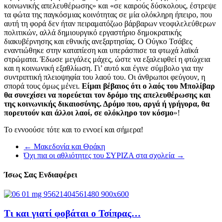
κοινωνικής απελευθέρωσης» και «σε καιρούς δύσκολους, έστρεψε
τα φώτα της παγκόσμιας κοινότητας σε μία ολόκληρη ήπειρο, που
αυτή τη φορά δεν ήταν πειραματόζωο βάρβαρων νεοφιλελεύθερων
πολιτικών, αλλά δημιουργικό εργαστήριο δημοκρατικής
διακυβέρνησης και εθνικής ανεξαρτησίας. Ο Ούγκο Τσάβες
εναντιώθηκε στην καταπίεση και υπεράσπισε τα φτωχά λαϊκά
στρώματα. Έδωσε μεγάλες μάχες, ώστε να εξαλειφθεί η φτώχεια
και η κοινωνική εξαθλίωση. Γι’ αυτό και έγινε σύμβολο για την
συντριπτική πλειοψηφία του λαού του. Οι άνθρωποι φεύγουν, η
σπορά τους όμως μένει.
Είμαι βέβαιος ότι ο λαός του Μπολίβαρ
θα συνεχίσει να πορεύεται τον δρόμο της απελευθέρωσης και
της κοινωνικής δικαιοσύνης. Δρόμο που, αργά ή γρήγορα, θα
πορευτούν και άλλοι λαοί, σε ολόκληρο τον κόσμο
»!
Το εννοούσε τότε και το εννοεί και σήμερα!
←
Μακεδονία και Θράκη
Όχι πια οι αθλιότητες του ΣΥΡΙΖΑ στα σχολεία
→
Ίσως Σας Ενδιαφέρει
Τι και γιατί φοβάται ο Τσίπρας…