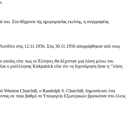
ν.
ά του. Στα 60χρονα της ημερομηνίας εκείνης, η συγγραφέας
Λονδίνο στις 12.11.1956. Στις 30.11.1956 απορρίφθηκαν από τους
 ο οποίος είπε πως οι Έλληνες θα δέχονταν μια λύση μέσω του
ι ο μισέλληνας Kirkpatrick είπε ότι «η διχοτόμηση ήταν η ‘‘λύση
 Winston Churchill, o Randolph S. Churchill, δημοσίευσε ένα
φοντας σε ποιο βαθμό το Υπουργείο Εξωτερικών βρισκόταν στο έλεος