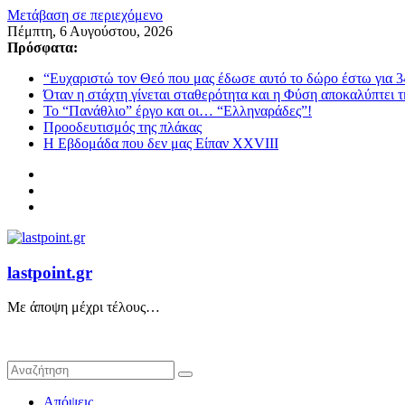
Μετάβαση σε περιεχόμενο
Πέμπτη, 6 Αυγούστου, 2026
Πρόσφατα:
“Ευχαριστώ τον Θεό που μας έδωσε αυτό το δώρο έστω για 3
Όταν η στάχτη γίνεται σταθερότητα και η Φύση αποκαλύπτει 
Το “Πανάθλιο” έργο και οι… “Ελληναράδες”!
Προοδευτισμός της πλάκας
Η Εβδομάδα που δεν μας Είπαν XXVIII
lastpoint.gr
Με άποψη μέχρι τέλους…
Απόψεις