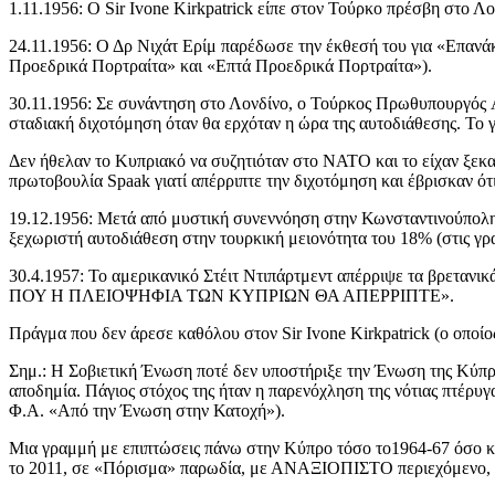
1.11.1956: Ο Sir Ivone Kirkpatrick είπε στον Τούρκο πρέσβη στο Λο
24.11.1956: Ο Δρ Νιχάτ Ερίμ παρέδωσε την έκθεσή του για «Επαν
Προεδρικά Πορτραίτα» και «Επτά Προεδρικά Πορτραίτα»).
30.11.1956: Σε συνάντηση στο Λονδίνο, ο Τούρκος Πρωθυπουργός A
σταδιακή διχοτόμηση όταν θα ερχόταν η ώρα της αυτοδιάθεσης. Το 
Δεν ήθελαν το Κυπριακό να συζητιόταν στο ΝΑΤΟ και το είχαν ξεκα
πρωτοβουλία Spaak γιατί απέρριπτε την διχοτόμηση και έβρισκαν ότι
19.12.1956: Μετά από μυστική συνεννόηση στην Κωνσταντινούπολη, 
ξεχωριστή αυτοδιάθεση στην τουρκική μειονότητα του 18% (στις 
30.4.1957: Το αμερικανικό Στέιτ Ντιπάρτμεντ απέρριψε τα βρε
ΠΟΥ Η ΠΛΕΙΟΨΗΦΙΑ ΤΩΝ ΚΥΠΡΙΩΝ ΘΑ ΑΠΕΡΡΙΠΤΕ».
Πράγμα που δεν άρεσε καθόλου στον Sir Ivone Kirkpatrick (ο οποίο
Σημ.: Η Σοβιετική Ένωση ποτέ δεν υποστήριξε την Ένωση της Κύπρο
αποδημία. Πάγιος στόχος της ήταν η παρενόχληση της νότιας πτέρ
Φ.Α. «Από την Ένωση στην Κατοχή»).
Μια γραμμή με επιπτώσεις πάνω στην Κύπρο τόσο το1964-67 όσο κα
το 2011, σε «Πόρισμα» παρωδία, με ΑΝΑΞΙΟΠΙΣΤΟ περιεχόμενο, 