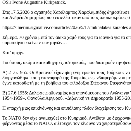
ΟSir Ivone Augustine Kirkpatrick.
Στις 17.5.2026 ο αγαπητός Χαράλαμπος Χαραλαμπίδης δημοσίευσε
και Ανδρέα Δημητρίου, που εκτελέστηκαν από τους αποικιοκράτες στ
https://simerini.sigmalive.com/article/2026/5/17/mikhalakes-karaol
Σήμερα, 70 χρόνια μετά τον άδικο χαμό τους για τα ιδανικά για τα 
παρασκήνιο εκείνων των μηνών…
Κατ’ αρχήν:
Για όσους, ακόμα και καθηγητές, ιστορικούς, που διατηρούν την ψε
Α) 21.6.1955: Oι Βρετανοί είχαν ήδη ενημερώσει τους Τούρκους να μ
διοργανώθηκε και η επαναφορά της Τουρκίας ως ενδιαφερόμενου μέρο
έγινε κατορθωτή με τη βοήθεια του φιλόδοξου Στέφανου Στεφανόπ
Β) 27.6.1955: Δηλώσεις αδυναμίας και υπονόμευσης του Αγώνα για 
1954-1959», Φανούλα Αργυρού, «Διζωνική vs Δημοκρατία 1955-20
Η απαρχή μιας επικίνδυνης και επιπόλαιης πλέον διαχείρισης του Κ
Το ΝΑΤΟ δεν είχε αναμειχθεί στο Κυπριακό. Αντίθετα με διαχρονικο
φέρνοντας μέσα το ΝΑΤΟ, διέτρεχαν τον κίνδυνο να χειροτερεύσου