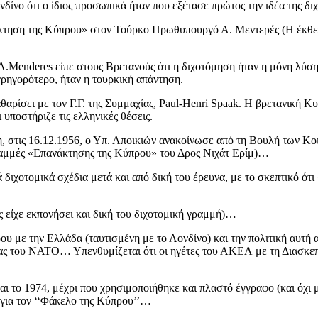
νδίνο ότι ο ίδιος προσωπικά ήταν που εξέτασε πρώτος την ιδέα της δι
άκτηση της Κύπρου» στον Τούρκο Πρωθυπουργό Α. Μεντερές (Η έκθεσ
.Menderes είπε στους Βρετανούς ότι η διχοτόμηση ήταν η μόνη λύση
γρηγορότερο, ήταν η τουρκική απάντηση.
θαρίσει με τον Γ.Γ. της Συμμαχίας, Paul-Henri Spaak. Η βρετανική
 υποστήριζε τις ελληνικές θέσεις.
στις 16.12.1956, ο Υπ. Αποικιών ανακοίνωσε από τη Βουλή των Κοιν
γραμμές «Επανάκτησης της Κύπρου» του Δρος Νιχάτ Ερίμ)…
τανικά διχοτομικά σχέδια μετά και από δική του έρευνα, με το
ς είχε εκπονήσει και δική του διχοτομική γραμμή)…
υ με την Ελλάδα (ταυτισμένη με το Λονδίνο) και την πολιτική αυτή
υγας του ΝΑΤΟ… Υπενθυμίζεται ότι οι ηγέτες του ΑΚΕΛ με τη Διασκεπ
ι το 1974, μέχρι που χρησιμοποιήθηκε και πλαστό έγγραφο (και όχι
για τον ‘‘Φάκελο της Κύπρου’’…