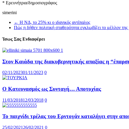
* Ερευνήτρια/δημοσιογράφος
simerini
←
Η ΝΔ, το 25% κι ο ιδανικός αντίπαλος
Πώς η δήθεν πολιτική σταθερότητα εγκλωβίζει το μέλλον τη
Ίσως Σας Ενδιαφέρει
Στον Καιάδα της διακυβερνητικής απαξίας η “έπαρσ
02/11/2023
01/11/2023
0
Ο Κατευνασμός ως Συνταγή… Αποτυχίας
11/03/2018
12/03/2018
0
Το παιχνίδι τρέλας του Ερντογάν καταλήγει στην απ
25/02/2021
26/02/2021
0