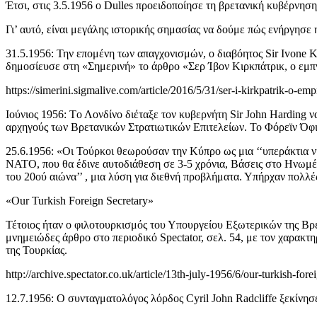
Έτσι, στις 3.5.1956 ο Dulles προειδοποίησε τη βρετανική κυβέρνη
Γι’ αυτό, είναι μεγάλης ιστορικής σημασίας να δούμε πώς ενήργησε
31.5.1956: Την επομένη των απαγχονισμών, ο διαβόητος Sir Ivone 
δημοσίευσε στη «Σημερινή» το άρθρο «Σερ Ίβον Κιρκπάτρικ, ο εμπν
https://simerini.sigmalive.com/article/2016/5/31/ser-i-kirkpatrik-o-em
Ιούνιος 1956: Tο Λονδίνο διέταξε τον κυβερνήτη Sir John Harding 
αρχηγούς των Βρετανικών Στρατιωτικών Επιτελείων. Το Φόρεϊν Όφ
25.6.1956: «Οι Τούρκοι θεωρούσαν την Κύπρο ως μια ‘‘υπεράκτια νή
ΝΑΤΟ, που θα έδινε αυτοδιάθεση σε 3-5 χρόνια, Βάσεις στο Ηνωμέν
του 20ού αιώνα’’ , μια λύση για διεθνή προβλήματα. Υπήρχαν πολλές
«Our Turkish Foreign Secretary»
Τέτοιος ήταν ο φιλοτουρκισμός του Υπουργείου Εξωτερικών της Βρε
μνημειώδες άρθρο στο περιοδικό Spectator, σελ. 54, με τον χαρακ
της Τουρκίας.
http://archive.spectator.co.uk/article/13th-july-1956/6/our-turkish-fore
12.7.1956: Ο συνταγματολόγος λόρδος Cyril John Radcliffe ξεκίνη