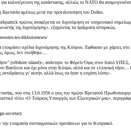
ση για καλυτέρευση της κατάστασης, αλλιώς το ΝΑΤΟ θα αναμειγνυότα
 η Βρετανία αμέσως μετά την προειδοποίηση του Dulles.
Kirkpatrick πρώτος αναφέρεται σε διχοτόμηση σε υπηρεσιακό σημείωμ
ευστής της διχοτόμησης», εξηγώντας τα πράγματα ιστορικώς.
pneustes-tes-dikhotomeses/
να ετοιμάσει σχέδια διχοτόμησης της Κύπρου. Έφθασαν με χάρτες στο 
ις, όμως, δεν πτοήθηκε…
σο’’ (offshore island)», απάντησε το Φόρεϊν Όφις στον Ιταλό ΥΠΕΞ,
ο Βασίλειο και όχι μόνο στην Κύπρο, αλλά και σε ελληνική νήσο… Κα
 αντιδράσεις γι’ αυτήν, αλλά ίσως να ήταν η εσχάτη λύση».
τανίας, που στις 13.6.1956 ο γιος του πρώην Βρετανού Πρωθυπουργού
τηριστικό τίτλο «Ο Τούρκος Υπουργός των Εξωτερικών μας», περιγρά
ign-secretary
σε την ετοιμασία συνταγματικών προτάσεων για το Κυπριακό.