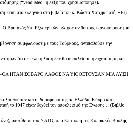
χοτόμησης (“vendilated” η λέξη που χρησιμοποίησε).
η Erim στα ελληνικά στα βιβλία του κ. Κώστα Χατζηκωστή, «Έξι
. Ο Βρετανός Υπ. Εξωτερικών ρώτησε αν θα τους ικανοποιούσε μια
 Κυβέρνηση συμφωνούσε με τους Τούρκους, αντιπαθούσε την
οτήτων ότι σε τελική λύση δεν θα αποκλείεται η διχοτόμηση και
 σκεπτικό ότι «ΘΑ ΗΤΑΝ ΣΟΒΑΡΟ ΛΑΘΟΣ ΝΑ ΥΙΟΘΕΤΟΥΣΑΝ ΜΙΑ ΛΥΣΗ
 ακολουθούσαν και οι δορυφόροι της σε Ελλάδα, Κύπρο και
τική το 1947 είχαν δεχθεί τον αποκλεισμό της Ένωσης… (Βιβλίο
 μόνο), υποτίθεται του ΝΑΤΟ, από Επιτροπή της Κυπριακής Βουλής