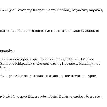
55-59 (για Ένωση της Κύπρου με την Ελλάδα), Μιχαλάκη Καραολή
οπτικά μέσα από τα αποδεσμευμένα επίσημα βρετανικά έγγραφα, το
υκαιρία»:
 επί ίσοις όροις (equal footing) με τους Έλληνες. Γι’ αυτό
r Ivone Kirkpatrick (πολύ πριν από τις Προτάσεις Harding), που
έδια…
ν… (Βιβλία Robert Holland «Britain and the Revolt in Cyprus
ό τότε Υπουργό Εξωτερικών, Foster Dulles, ο οποίος πίστευε ότι,