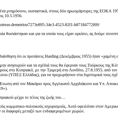
 ένα μνημόσυνο, ουσιαστικά, στους δύο ηρωομάρτυρες της ΕΟΚΑ 19
ις 10.5.1956.
es-antreas-demetriou7273e895-34e3-4523-82f1-b87184772f69/
οποία θυσιάστηκαν και για τα οποία τους είχαν ορκίσει, ας δούμε συν
υδαίσθηση ότι οι προτάσεις Harding (Δεκέμβριος 1955) ήταν «χαμένη ε
ην ανησυχούν και τα σχέδιά τους θα έφερναν τους Τούρκους της Κύπρου
υς στο Κυπριακό, με την Τριμερή στο Λονδίνο, 27.8.1955, από τον Si
ουλου (ΥΠΕΞ Ελλάδας), για να προχωρήσουν στα διχοτομικά τους σχ
Ένωση από τον Μακάριο προς Αγγλικανό Αρχιδιάκονο και Υπ. Αποικιώ
19»).
υπριακού μέχρι το τέλος της ζωής του…
ύς κομματικο-πολιτικούς ισχυρισμούς. Αυτό οφειλόταν στον Αμερικαν
ν οι διαφορές μεταξύ των ενδιαφερομένων χωρών.