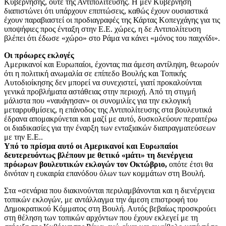
Κυβέρνησης, ούτε της Αντιπολίτευσης. Η μεν Κυβέρνηση
διαπιστώνει ότι υπάρχουν επιπτώσεις, καθώς έχουν ουσιαστικά
έχουν παραβιαστεί οι προδιαγραφές της Κάρτας Κοπεγχάγης για τις
υποψήφιες προς ένταξη στην Ε.Ε. χώρες, η δε Αντιπολίτευση
βλέπει ότι έδωσε «χώρο» στο Ράμα να κάνει «μόνος του παιχνίδι».
Οι πρόωρες εκλογές
Αμερικανοί και Ευρωπαίοι, έχοντας πια άμεση αντίληψη, θεωρούν
ότι η πολιτική ανωμαλία σε επίπεδο Βουλής και Τοπικής
Αυτοδιοίκησης δεν μπορεί να συνεχιστεί, γιατί προκαλούνται
γενικά προβλήματα αστάθειας στην περιοχή. Από τη στιγμή
μάλιστα που «ναυάγησαν» οι συνομιλίες για την εκλογική
μεταρρυθμίσεις, η επάνοδος της Αντιπολίτευσης στα βουλευτικά
έδρανα απομακρύνεται και μαζί με αυτό, δυσκολεύουν περαιτέρω
οι διαδικασίες για την έναρξη των ενταξιακών διαπραγματεύσεων
με την Ε.Ε..
Υπό το πρίσμα αυτό οι Αμερικανοί και Ευρωπαίοι
δευτερευόντως βλέπουν με θετικό «μάτι» τη διενέργεια
πρόωρων βουλευτικών εκλογών τον Οκτώβριο,
οπότε έτσι θα
δινόταν η ευκαιρία επανόδου όλων των κομμάτων στη Βουλή.
Στα «σενάρια που διακινούνται περιλαμβάνονται και η διενέργεια
τοπικών εκλογών, με αντάλλαγμα την άμεση επιστροφή του
Δημοκρατικού Κόμματος στη Βουλή. Αυτός βεβαίως προσκρούει
στη θέληση των τοπικών αρχόντων που έχουν εκλεγεί με τη