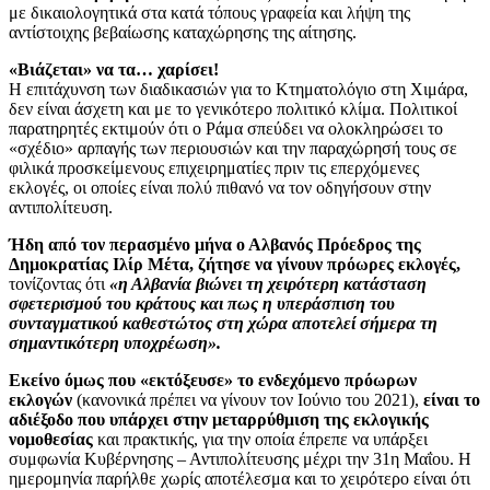
με δικαιολογητικά στα κατά τόπους γραφεία και λήψη της
αντίστοιχης βεβαίωσης καταχώρησης της αίτησης.
«Βιάζεται» να τα… χαρίσει!
Η επιτάχυνση των διαδικασιών για το Κτηματολόγιο στη Χιμάρα,
δεν είναι άσχετη και με το γενικότερο πολιτικό κλίμα. Πολιτικοί
παρατηρητές εκτιμούν ότι ο Ράμα σπεύδει να ολοκληρώσει το
«σχέδιο» αρπαγής των περιουσιών και την παραχώρησή τους σε
φιλικά προσκείμενους επιχειρηματίες πριν τις επερχόμενες
εκλογές, οι οποίες είναι πολύ πιθανό να τον οδηγήσουν στην
αντιπολίτευση.
Ήδη από τον περασμένο μήνα ο Αλβανός Πρόεδρος της
Δημοκρατίας Ιλίρ Μέτα, ζήτησε να γίνουν πρόωρες εκλογές,
τονίζοντας ότι
«η Αλβανία βιώνει τη χειρότερη κατάσταση
σφετερισμού του κράτους και πως η υπεράσπιση του
συνταγματικού καθεστώτος στη χώρα αποτελεί σήμερα τη
σημαντικότερη υποχρέωση».
Εκείνο όμως που «εκτόξευσε» το ενδεχόμενο πρόωρων
εκλογών
(κανονικά πρέπει να γίνουν τον Ιούνιο του 2021),
είναι το
αδιέξοδο που υπάρχει στην μεταρρύθμιση της εκλογικής
νομοθεσίας
και πρακτικής, για την οποία έπρεπε να υπάρξει
συμφωνία Κυβέρνησης – Αντιπολίτευσης μέχρι την 31η Μαΐου. Η
ημερομηνία παρήλθε χωρίς αποτέλεσμα και το χειρότερο είναι ότι