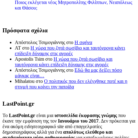
Ποιος εκλέγεται νέος Μητροπολίτης Φιλίππων, Νεαπόλεως
και Θάσου;
Πρόσφατα σχόλια
Απόστολος Τσιμογιάννης
στο
Η σφήνα
ΑΤ
στο
Η χώρα που ζητά σωσίβιο και ταυτόχρονα κάνει
επίδειξη δύναμης στις αγορές
Apostolis Tsim
στο
Η χώρα που ζητά σωσίβιο και
ταυτόχρονα κάνει επίδειξη δύναμης στις αγορές
Απόστολος Τσιμογιάννης
στο
Εδώ θα μας δείξει πόσο
μάγκας είναι…
Mihalatou
στο
Ο πολιτικός που δεν ελέγχθηκε ποτέ και η
στιγμή που κρίνει την πατρίδα
LastPoint.gr
To
LastPoint.gr
είναι μια
ιστοσελίδα έκφρασης γνώμης
που
έκανε την εμφάνιση της τον
Ιανουάριο του 2017
. Δεν πρόκειται για
ένα ακόμη ειδησεογραφικό site από επαγγελματίες
δημοσιογράφους αλλά για ένα
απολύτως ελεύθερο και
ακηδεμόνευτο μέσο αρθρογραφίας
για καταξιωμένους πολίτες.