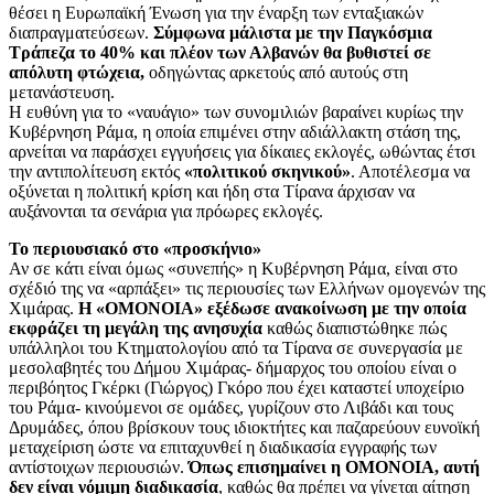
θέσει η Ευρωπαϊκή Ένωση για την έναρξη των ενταξιακών
διαπραγματεύσεων.
Σύμφωνα μάλιστα με την Παγκόσμια
Τράπεζα το 40% και πλέον των Αλβανών θα βυθιστεί σε
απόλυτη φτώχεια,
οδηγώντας αρκετούς από αυτούς στη
μετανάστευση.
Η ευθύνη για το «ναυάγιο» των συνομιλιών βαραίνει κυρίως την
Κυβέρνηση Ράμα, η οποία επιμένει στην αδιάλλακτη στάση της,
αρνείται να παράσχει εγγυήσεις για δίκαιες εκλογές, ωθώντας έτσι
την αντιπολίτευση εκτός
«πολιτικού σκηνικού»
. Αποτέλεσμα να
οξύνεται η πολιτική κρίση και ήδη στα Τίρανα άρχισαν να
αυξάνονται τα σενάρια για πρόωρες εκλογές.
Το περιουσιακό στο «προσκήνιο»
Αν σε κάτι είναι όμως «συνεπής» η Κυβέρνηση Ράμα, είναι στο
σχέδιό της να «αρπάξει» τις περιουσίες των Ελλήνων ομογενών της
Χιμάρας.
Η «ΟΜΟΝΟΙΑ» εξέδωσε ανακοίνωση με την οποία
εκφράζει τη μεγάλη της ανησυχία
καθώς διαπιστώθηκε πώς
υπάλληλοι του Κτηματολογίου από τα Τίρανα σε συνεργασία με
μεσολαβητές του Δήμου Χιμάρας- δήμαρχος του οποίου είναι ο
περιβόητος Γκέρκι (Γιώργος) Γκόρο που έχει καταστεί υποχείριο
του Ράμα- κινούμενοι σε ομάδες, γυρίζουν στο Λιβάδι και τους
Δρυμάδες, όπου βρίσκουν τους ιδιοκτήτες και παζαρεύουν ευνοϊκή
μεταχείριση ώστε να επιταχυνθεί η διαδικασία εγγραφής των
αντίστοιχων περιουσιών.
Όπως επισημαίνει η ΟΜΟΝΟΙΑ, αυτή
δεν είναι νόμιμη διαδικασία
, καθώς θα πρέπει να γίνεται αίτηση