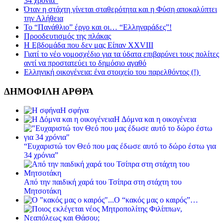
34 χρόνια”
Όταν η στάχτη γίνεται σταθερότητα και η Φύση αποκαλύπτει
την Αλήθεια
Το “Πανάθλιο” έργο και οι… “Ελληναράδες”!
Προοδευτισμός της πλάκας
Η Εβδομάδα που δεν μας Είπαν XXVIII
Γιατί το νέο νομοσχέδιο για τα ύδατα επιβαρύνει τους πολίτες
αντί να προστατεύει το δημόσιο αγαθό
Ελληνική οικογένεια: ένα στοιχείο του παρελθόντος (!)
ΔΗΜΟΦΙΛΗ ΑΡΘΡΑ
Η σφήνα
Η Δόμνα και η οικογένεια
“Ευχαριστώ τον Θεό που μας έδωσε αυτό το δώρο έστω για
34 χρόνια”
Από την παιδική χαρά του Τσίπρα στη στάχτη του
Μητσοτάκη
Ο “κακός μας ο καιρός”…