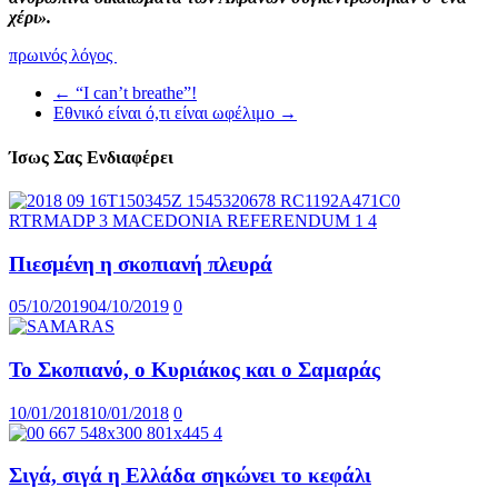
χέρι».
πρωινός λόγος
←
“I can’t breathe”!
Εθνικό είναι ό,τι είναι ωφέλιμο
→
Ίσως Σας Ενδιαφέρει
Πιεσμένη η σκοπιανή πλευρά
05/10/2019
04/10/2019
0
Το Σκοπιανό, ο Κυριάκος και ο Σαμαράς
10/01/2018
10/01/2018
0
Σιγά, σιγά η Ελλάδα σηκώνει το κεφάλι