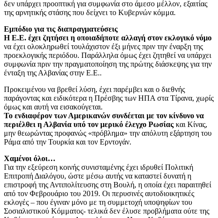
δεν υπάρχει προοπτική για συμφωνία στο άμεσο μέλλον, εξαιτίας
της αρνητικής στάσης που δείχνει το Κυβερνών κόμμα.
Εμπόδιο για τις διαπραγματεύσεις
Η Ε.Ε. έχει ζητήσει η οποιαδήποτε αλλαγή στον εκλογικό νόμο
να έχει ολοκληρωθεί τουλάχιστον έξι μήνες πριν την έναρξη της
προεκλογικής περιόδου. Παράλληλα όμως έχει ζητηθεί να υπάρχει
συμφωνία πριν την πραγματοποίηση της πρώτης διάσκεψης για την
ένταξη της Αλβανίας στην Ε.Ε..
Προκειμένου να βρεθεί λύση, έχει παρέμβει και ο διεθνής
παράγοντας και ειδικότερα η Πρέσβης των ΗΠΑ στα Τίρανα, χωρίς
όμως και αυτή να εισακούγεται.
Το ενδιαφέρον των Αμερικανών συνδέεται με τον κίνδυνο να
περιέλθει η Αλβανία υπό τον μερικό έλεγχο Ρωσίας
και Κίνας,
μην θεωρώντας προφανώς «πρόβλημα» την απόλυτη εξάρτηση του
Ράμα από την Τουρκία και τον Ερντογάν.
Χαμένοι όλοι…
Για την εξεύρεση κοινής συνισταμένης έχει ιδρυθεί Πολιτική
Επιτροπή Διαλόγου, ώστε μέσω αυτής να καταστεί δυνατή η
επιστροφή της Αντιπολίτευσης στη Βουλή, η οποία έχει παραιτηθεί
από τον Φεβρουάριο του 2019. Οι περυσινές αυτοδιοικητικές
εκλογές – που έγιναν μόνο με τη συμμετοχή υποψηφίων του
Σοσιαλιστικού Κόμματος- τελικά δεν έλυσε προβλήματα ούτε της