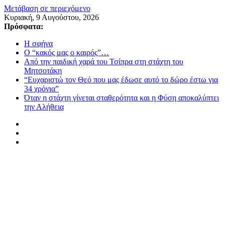
Μετάβαση σε περιεχόμενο
Κυριακή, 9 Αυγούστου, 2026
Πρόσφατα:
Η σφήνα
Ο “κακός μας ο καιρός”…
Από την παιδική χαρά του Τσίπρα στη στάχτη του
Μητσοτάκη
“Ευχαριστώ τον Θεό που μας έδωσε αυτό το δώρο έστω για
34 χρόνια”
Όταν η στάχτη γίνεται σταθερότητα και η Φύση αποκαλύπτει
την Αλήθεια