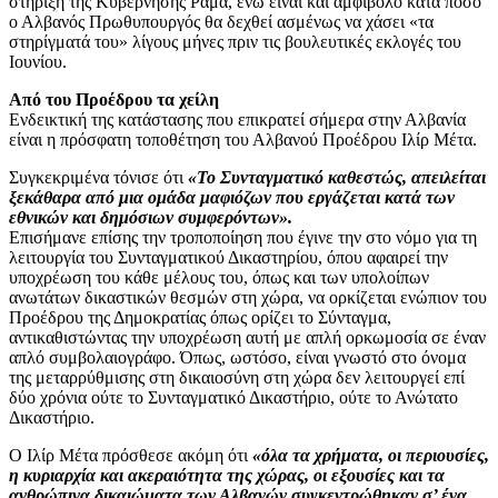
στήριξη της Κυβέρνησης Ράμα, ενώ είναι και αμφίβολο κατά πόσο
ο Αλβανός Πρωθυπουργός θα δεχθεί ασμένως να χάσει «τα
στηρίγματά του» λίγους μήνες πριν τις βουλευτικές εκλογές του
Ιουνίου.
Από του Προέδρου τα χείλη
Ενδεικτική της κατάστασης που επικρατεί σήμερα στην Αλβανία
είναι η πρόσφατη τοποθέτηση του Αλβανού Προέδρου Ιλίρ Μέτα.
Συγκεκριμένα τόνισε ότι
«Το Συνταγματικό καθεστώς, απειλείται
ξεκάθαρα από μια ομάδα μαφιόζων που εργάζεται κατά των
εθνικών και δημόσιων συμφερόντων».
Επισήμανε επίσης την τροποποίηση που έγινε την στο νόμο για τη
λειτουργία του Συνταγματικού Δικαστηρίου, όπου αφαιρεί την
υποχρέωση του κάθε μέλους του, όπως και των υπολοίπων
ανωτάτων δικαστικών θεσμών στη χώρα, να ορκίζεται ενώπιον του
Προέδρου της Δημοκρατίας όπως ορίζει το Σύνταγμα,
αντικαθιστώντας την υποχρέωση αυτή με απλή ορκωμοσία σε έναν
απλό συμβολαιογράφο. Όπως, ωστόσο, είναι γνωστό στο όνομα
της μεταρρύθμισης στη δικαιοσύνη στη χώρα δεν λειτουργεί επί
δύο χρόνια ούτε το Συνταγματικό Δικαστήριο, ούτε το Ανώτατο
Δικαστήριο.
Ο Ιλίρ Μέτα πρόσθεσε ακόμη ότι
«όλα τα χρήματα, οι περιουσίες,
η κυριαρχία και ακεραιότητα της χώρας, οι εξουσίες και τα
ανθρώπινα δικαιώματα των Αλβανών συγκεντρώθηκαν σ’ ένα