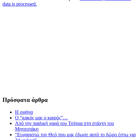
data is processed.
Πρόσφατα άρθρα
Η σφήνα
Ο “κακός μας ο καιρός”…
Από την παιδική χαρά του Τσίπρα στη στάχτη του
Μητσοτάκη
“Ευχαριστώ τον Θεό που μας έδωσε αυτό το δώρο έστω για