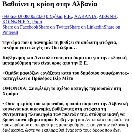
Βαθαίνει η κρίση στην Αλβανία
09/06/2020
08/06/2020
0 Σχόλια
E.E.
,
ΑΛΒΑΝΙΑ
,
ΔΙΕΘΝΗ
,
ΚΟΙΝΩΝΙΚΑ
,
Ράμα
Share on Facebook
Share on Twitter
Share on Linkedin
Share on
Pinterest
Την ώρα που η πανδημία τη βυθίζει σε απόλυτη φτώχεια,
σενάρια για εκλογές τον Οκτώβριο…
Κυβέρνηση και Αντιπολίτευση στα άκρα και για την εκλογική
μεταρρύθμιση που είναι όρος από την Ε.Ε.
«Ομάδα μαφιόζων εργάζεται κατά του δημόσιου συμφέροντος»
καταγγέλλει ο Πρόεδρος Ιλίρ Μέτα
ΟΜΟΝΟΙΑ: Σε εξέλιξη το σχέδιο αρπαγής περιουσιών στη
Χιμάρα
• Ούτε η κρίση του κορωνοϊού, η οποία σαρώνει την Αλβανική
κοινωνία και οικονομία, βυθίζοντας στη φτώχεια τη
συντριπτική πλειοψηφία των πολιτών της, στάθηκε ικανή να
βρουν κοινό «βηματισμό»
Κυβέρνηση και Αντιπολίτευση ώστε να
προχωρήσουν οι απαραίτητες μεταρρυθμίσεις και για την εκλογική
διαδικασία, ώστε να εκπληρωθεί ένας από τους όρους που έχει