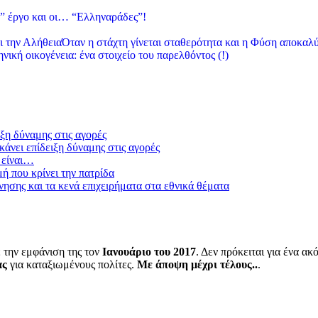
” έργο και οι… “Ελληναράδες”!
Όταν η στάχτη γίνεται σταθερότητα και η Φύση αποκαλύ
νική οικογένεια: ένα στοιχείο του παρελθόντος (!)
ξη δύναμης στις αγορές
άνει επίδειξη δύναμης στις αγορές
 είναι…
μή που κρίνει την πατρίδα
ησης και τα κενά επιχειρήματα στα εθνικά θέματα
 την εμφάνιση της τον
Ιανουάριο του 2017
. Δεν πρόκειται για ένα α
ας
για καταξιωμένους πολίτες.
Με άποψη μέχρι τέλους..
.