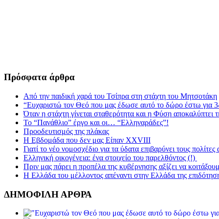
Πρόσφατα άρθρα
Από την παιδική χαρά του Τσίπρα στη στάχτη του Μητσοτάκη
“Ευχαριστώ τον Θεό που μας έδωσε αυτό το δώρο έστω για 3
Όταν η στάχτη γίνεται σταθερότητα και η Φύση αποκαλύπτει 
Το “Πανάθλιο” έργο και οι… “Ελληναράδες”!
Προοδευτισμός της πλάκας
Η Εβδομάδα που δεν μας Είπαν XXVIII
Γιατί το νέο νομοσχέδιο για τα ύδατα επιβαρύνει τους πολίτες
Ελληνική οικογένεια: ένα στοιχείο του παρελθόντος (!)
Πριν μας πάρει η προπέλα της κυβέρνησης αξίζει να κοιτάξου
Η Ελλάδα του μέλλοντος απέναντι στην Ελλάδα της επιδότησ
ΔΗΜΟΦΙΛΗ ΑΡΘΡΑ