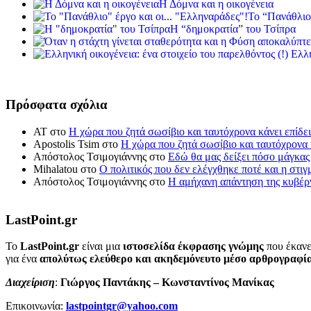
Η Δόμνα και η οικογένεια
Το “Πανάθλιο
Η “δημοκρατία” του Τσίπρα
Ελλη
Πρόσφατα σχόλια
ΑΤ
στο
Η χώρα που ζητά σωσίβιο και ταυτόχρονα κάνει επίδει
Apostolis Tsim
στο
Η χώρα που ζητά σωσίβιο και ταυτόχρονα κ
Απόστολος Τσιμογιάννης
στο
Εδώ θα μας δείξει πόσο μάγκας
Mihalatou
στο
Ο πολιτικός που δεν ελέγχθηκε ποτέ και η στιγ
Απόστολος Τσιμογιάννης
στο
Η αμήχανη απάντηση της κυβέρν
LastPoint.gr
To
LastPoint.gr
είναι μια
ιστοσελίδα έκφρασης γνώμης
που έκανε
για ένα
απολύτως ελεύθερο και ακηδεμόνευτο μέσο αρθρογραφί
Διαχείριση
:
Γιώργος Παντάκης – Κωνσταντίνος Μανίκας
Επικοινωνία:
lastpointgr@yahoo.com