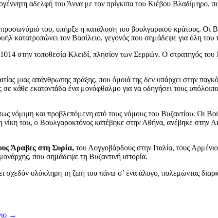
γέννητη αδελφή του Άννα με τον πρίγκιπα του Κιέβου Βλαδίμηρο, που
 προσωνύμιό του, υπήρξε η κατάλυση του βουλγαρικού κράτους. Οι 
υήλ κατατροπώνει τον Βασίλειο, γεγονός που σημάδεψε για όλη του τη
1014 στην τοποθεσία Κλειδί, πλησίον των Σερρών. Ο στρατηγός του 
ιτίας μιας απάνθρωπης πράξης, που όμοιά της δεν υπάρχει στην παγκό
ς σε κάθε εκατοντάδα ένα μονόφθαλμο για να οδηγήσει τους υπόλοιπου
ύτως νόμιμη και προβλεπόμενη από τους νόμους του Βυζαντίου. Οι Β
 τη νίκη του, ο Βουλγαροκτόνος κατέβηκε στην Αθήνα, ανέβηκε στην 
ους Άραβες στη Συρία,
του Λογγοβάρδους στην Ιταλία, τους Αρμένιο
μονάρχης, που σημάδεψε τη Βυζαντινή ιστορία.
σει σχεδόν ολόκληρη τη ζωή του πάνω σ’ ένα άλογο, πολεμώντας διαρ
νιο
→