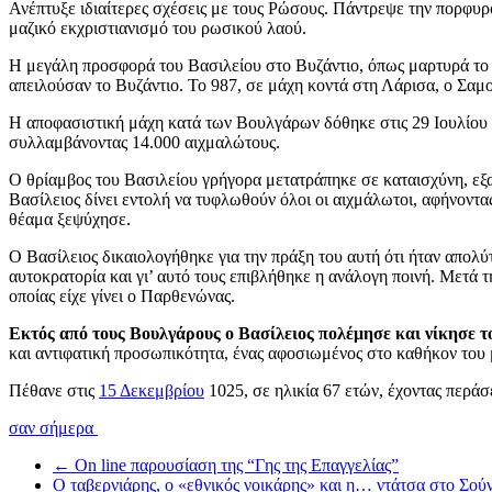
Ανέπτυξε ιδιαίτερες σχέσεις με τους Ρώσους. Πάντρεψε την πορφυρο
μαζικό εκχριστιανισμό του ρωσικού λαού.
Η μεγάλη προσφορά του Βασιλείου στο Βυζάντιο, όπως μαρτυρά το
απειλούσαν το Βυζάντιο. Το 987, σε μάχη κοντά στη Λάρισα, ο Σαμο
Η αποφασιστική μάχη κατά των Βουλγάρων δόθηκε στις 29 Ιουλίου 
συλλαμβάνοντας 14.000 αιχμαλώτους.
Ο θρίαμβος του Βασιλείου γρήγορα μετατράπηκε σε καταισχύνη, εξα
Βασίλειος δίνει εντολή να τυφλωθούν όλοι οι αιχμάλωτοι, αφήνοντα
θέαμα ξεψύχησε.
Ο Βασίλειος δικαιολογήθηκε για την πράξη του αυτή ότι ήταν απολ
αυτοκρατορία και γι’ αυτό τους επιβλήθηκε η ανάλογη ποινή. Μετά
οποίας είχε γίνει ο Παρθενώνας.
Εκτός από τους Βουλγάρους ο Βασίλειος πολέμησε και νίκησε τ
και αντιφατική προσωπικότητα, ένας αφοσιωμένος στο καθήκον του 
Πέθανε στις
15 Δεκεμβρίου
1025, σε ηλικία 67 ετών, έχοντας περά
σαν σήμερα
←
On line παρουσίαση της “Γης της Επαγγελίας”
Ο ταβερνιάρης, ο «εθνικός νοικάρης» και η… ντάτσα στο Σού