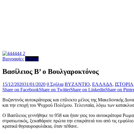
Βιογραφίες
Εθνικά
Βασίλειος Β’ ο Βουλγαροκτόνος
15/12/2020
31/01/2020
0 Σχόλια
ΒΥΖΑΝΤΙΟ
,
ΕΛΛΑΔΑ
,
ΙΣΤΟΡΙΑ
Share on Facebook
Share on Twitter
Share on Linkedin
Share on Pinter
Βυζαντινός αυτοκράτορας και επίλεκτο μέλος της Μακεδονικής Δυνα
και την εποχή του Ψυχρού Πολέμου. Τελευταία, λόγω των κατακλυσμ
Ο Βασίλειος γεννήθηκε το 958 και ήταν γιος του αυτοκράτορα Ρωμαν
στρατιωτικός, ξεκαθάρισε πρώτα την επικράτειά του από τις εμφύλι
κρατικά θησαυροφυλάκια, όταν πέθανε.