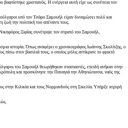
 βαφτίστηκε χριστιανός. Η ενέργεια αυτή είχε ως συνέπεια τον
Βούλγαροι υπό τον Τσάρο Σαμουήλ είχαν δυναμώσει πολύ και
 ζωή την πολιτική του απέναντι τους.
Νικηφόρος Ξιφίας συνέτριψε τον στρατό του Σαμουήλ,
σμια ιστορία. Όπως αναφέρει ο χρονικογράφος Ιωάννης Σκυλίτζης, ο
ς πίσω στον βασιλιά τους, ο οποίος μόλις αντίκρισε το φρικτό
ούλγαροι του Σαμουήλ θεωρήθηκαν στασιαστές, επειδή ανήκαν στην
Ακρόπολη και προσκύνησε την Παναγιά την Αθηνιώτισσα, ναός της
υς στην Κιλικία και τους Νορμανδούς στη Σικελία. Υπήρξε ισχυρή
κώς.