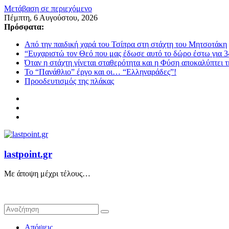
Μετάβαση σε περιεχόμενο
Πέμπτη, 6 Αυγούστου, 2026
Πρόσφατα:
Από την παιδική χαρά του Τσίπρα στη στάχτη του Μητσοτάκη
“Ευχαριστώ τον Θεό που μας έδωσε αυτό το δώρο έστω για 3
Όταν η στάχτη γίνεται σταθερότητα και η Φύση αποκαλύπτει 
Το “Πανάθλιο” έργο και οι… “Ελληναράδες”!
Προοδευτισμός της πλάκας
lastpoint.gr
Με άποψη μέχρι τέλους…
Απόψεις