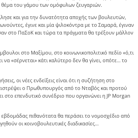
 το θέμα του γάμου των ομόφυλων ζευγαριών.
μίλησε και για την δυνατότητα αποχής των βουλευτών,
νούντες, έγινε και μία ψιλοκόντρα με το Σαμαρά, έγιναν
σαν στο ΠαΣοΚ και τώρα τα πράγματα θα τρέξουν μάλλον
ύμβουλοι στο Μαξίμου, στο κοινωνικοπολιτικό πεδίο «ό,τι
ει να «σέρνεται» κάτι καλύτερο δεν θα γίνει, οπότε… το
σεις, οι νέες ενδείξεις είναι ότι η συζήτηση στο
επιστρέψει ο Πρωθυπουργός από το Νταβός και προτού
ει στο επενδυτικό συνέδριο που οργανώνει η JP Morgan
ς εβδομάδας πιθανότατα θα περάσει το νομοσχέδιο από
γηθούν οι κοινοβουλευτικές διαδικασίες…