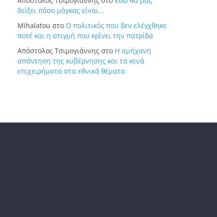
Απόστολος Τσιμογιάννης
στο
Εδώ θα μας
δείξει πόσο μάγκας είναι…
Mihalatou
στο
Ο πολιτικός που δεν ελέγχθηκε
ποτέ και η στιγμή που κρίνει την πατρίδα
Απόστολος Τσιμογιάννης
στο
Η αμήχανη
απάντηση της κυβέρνησης και τα κενά
επιχειρήματα στα εθνικά θέματα