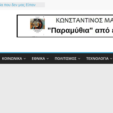
α που δεν μας Είπαν
ώ τον Θεό που μας
ό το δώρο έστω για 34
άχτη γίνεται
τα και η Φύση
ει την Αλήθεια
ιο” έργο και οι…
δες”!
σμός της πλάκας
ΚΟΙΝΩΝΙΚΆ
ΕΘΝΙΚΆ
ΠΟΛΙΤΙΣΜΌΣ
ΤΕΧΝΟΛΟΓΊΑ