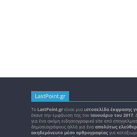
LastPoint.gr
To
LastPoint.gr
είναι μια
ιστοσελίδα έκφρασης γ
έκανε την εμφάνιση της τον
Ιανουάριο του 2017
.
για ένα ακόμη ειδησεογραφικό site από επαγγελματ
δημοσιογράφους αλλά για ένα
απολύτως ελεύθερ
ακηδεμόνευτο μέσο αρθρογραφίας
για καταξιωμ