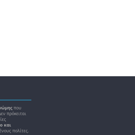
νώμης
που
 Δεν πρόκειται
ίες
ο και
ένους πολίτες.