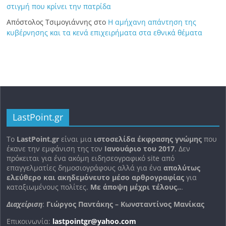
στιγμή που κρίνει την πατρίδα
Απόστολος Τσιμογιάννης
στο
Η αμήχανη απάντηση της
κυβέρνησης και τα κενά επιχειρήματα στα εθνικά θέματα
LastPoint.gr
To
LastPoint.gr
είναι μια
ιστοσελίδα έκφρασης γνώμης
που
έκανε την εμφάνιση της τον
Ιανουάριο του 2017
. Δεν
πρόκειται για ένα ακόμη ειδησεογραφικό site από
επαγγελματίες δημοσιογράφους αλλά για ένα
απολύτως
ελεύθερο και ακηδεμόνευτο μέσο αρθρογραφίας
για
καταξιωμένους πολίτες.
Με άποψη μέχρι τέλους..
.
Διαχείριση
:
Γιώργος Παντάκης – Κωνσταντίνος Μανίκας
Επικοινωνία:
lastpointgr@yahoo.com