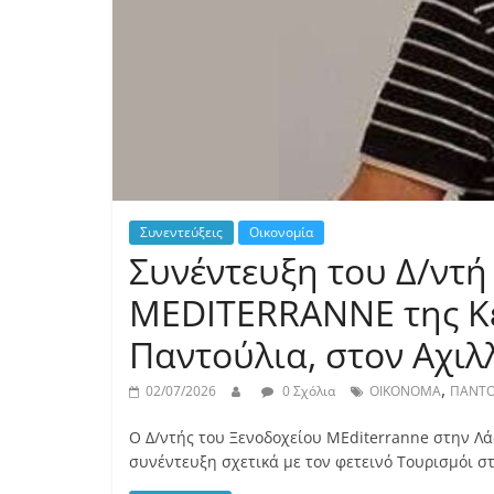
Συνεντεύξεις
Οικονομία
Συνέντευξη του Δ/ντή
MEDITERRANNE της Κ
Παντούλια, στον Αχι
,
02/07/2026
0 Σχόλια
ΟΙΚΟΝΟΜΑ
ΠΑΝΤΟ
Ο Δ/ντής του Ξενοδοχείου MEditerranne στην 
συνέντευξη σχετικά με τον φετεινό Τουρισμόι 