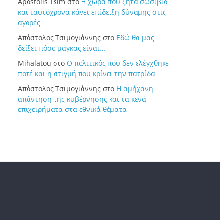
Apostolis Tsim
στο
Η χώρα που ζητά σωσίβιο
και ταυτόχρονα κάνει επίδειξη δύναμης στις
αγορές
Απόστολος Τσιμογιάννης
στο
Εδώ θα μας
δείξει πόσο μάγκας είναι…
Mihalatou
στο
Ο πολιτικός που δεν ελέγχθηκε
ποτέ και η στιγμή που κρίνει την πατρίδα
Απόστολος Τσιμογιάννης
στο
Η αμήχανη
απάντηση της κυβέρνησης και τα κενά
επιχειρήματα στα εθνικά θέματα