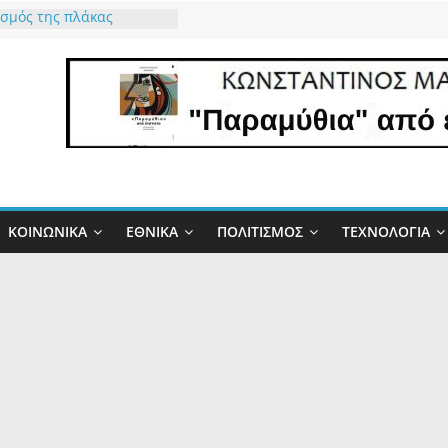
σμός της πλάκας
α που δεν μας Είπαν
έο νομοσχέδιο για τα
βαρύνει τους πολίτες
ροστατεύει το δημόσιο
άχτη γίνεται
τα και η Φύση
ει την Αλήθεια
ιο” έργο και οι…
ΚΟΙΝΩΝΙΚΆ
ΕΘΝΙΚΆ
ΠΟΛΙΤΙΣΜΌΣ
ΤΕΧΝΟΛΟΓΊΑ
δες”!