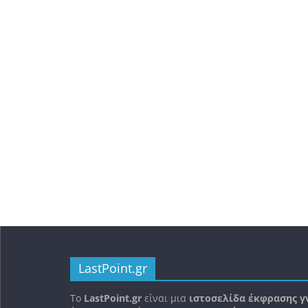
LastPoint.gr
To
LastPoint.gr
είναι μια
ιστοσελίδα έκφρασης γ