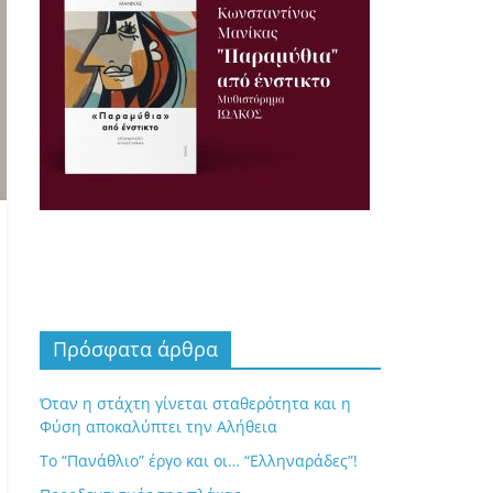
Πρόσφατα άρθρα
Όταν η στάχτη γίνεται σταθερότητα και η
Φύση αποκαλύπτει την Αλήθεια
Το “Πανάθλιο” έργο και οι… “Ελληναράδες”!